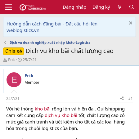
Đăng nhập
Đăng ký
Hướng dẫn cách đăng bài - Đặt câu hỏi lên
weblogistics.vn
Dịch vụ doanh nghiệp xuất nhập khẩu-Logistics
Dịch vụ kho bãi chất lượng cao
Chia sẻ
T
N
Erik
25/7/21
h
g
r
à
Erik
e
y
E
a
g
Member
d
ử
s
i
t
25/7/21
#1
a
Với hệ thống
kho bãi
rộng lớn và hiện đại, Gulfshipping
r
cam kết cung cấp
dịch vụ kho bãi
tốt, chất lượng cao có
t
e
mức giá cạnh tranh và tiết kiệm cho tất cả các loại hàng
r
hóa trong chuỗi logistics của bạn.