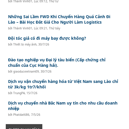
bởi
Thành Vinh01
,
Lúc 09:12, Thứ tư
Những Sai Lầm FWD Khi Chuyển Hàng Quá Cảnh Đi
Lào – Bài Học Đắt Giá Cho Người Làm Logistics
bởi
Thành Vinh01
,
Lúc 09:21, Thứ bảy
Đội tóc giả có đi máy bay được không?
bởi
Thiết bị máy ảnh
,
30/7/26
Đào tạo nghiệp vụ Đại lý tàu biển (Cấp chứng chỉ
chuẩn của Cục Hàng hải).
bởi
giaoducvietnam09
,
30/7/26
Dịch vụ vận chuyển hàng hóa từ Việt Nam sang Lào chỉ
từ 3k/kg 1tr7/khối
bởi
TrungPA
,
15/7/26
Dịch vụ chuyển nhà Bắc Nam uy tín cho nhu cầu doanh
nhiệp
bởi
Phatdat686
,
7/5/26