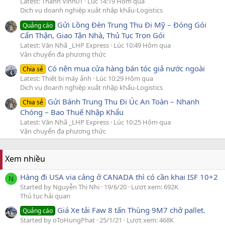
Latest: Thành Vinh01
Lúc 14:19 Hôm qua
Dịch vụ doanh nghiệp xuất nhập khẩu-Logistics
Gửi Lồng Đèn Trung Thu Đi Mỹ – Đóng Gói
Quảng cáo
Cẩn Thận, Giao Tận Nhà, Thủ Tục Trọn Gói
Latest: Văn Nhã _LHP Express
Lúc 10:49 Hôm qua
Vận chuyển đa phương thức
Có nên mua cửa hàng bán tóc giả nước ngoài
Chia sẻ
Latest: Thiết bị máy ảnh
Lúc 10:29 Hôm qua
Dịch vụ doanh nghiệp xuất nhập khẩu-Logistics
Gửi Bánh Trung Thu Đi Úc An Toàn – Nhanh
Chia sẻ
Chóng – Bao Thuế Nhập Khẩu
Latest: Văn Nhã _LHP Express
Lúc 10:25 Hôm qua
Vận chuyển đa phương thức
Xem nhiều
Hàng đi USA via cảng ở CANADA thì có cần khai ISF 10+2
N
Started by Nguyễn Thị Nhi
19/6/20
Lượt xem: 692K
Thủ tục hải quan
Giá Xe tải Faw 8 tấn Thùng 9M7 chở pallet.
Quảng cáo
Started by oToHungPhat
25/1/21
Lượt xem: 468K