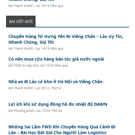
bởi
Thành Vinh01
,
Lúc 14:19 Hôm qua
BÀI VIẾT MỚI
Chuyển Hàng Từ Hưng Yên Đi Viêng Chăn – Lào Uy Tín,
Nhanh Chóng, Giá Tốt
bởi
Thành Vinh01
,
Lúc 14:19 Hôm qua
Có nên mua cửa hàng bán tóc giả nước ngoài
bởi
Thiết bị máy ảnh
,
Lúc 10:29 Hôm qua
Nhà xe đi Lào có kho ở Hà Nội và Viêng Chăn.
bởi
Thành Vinh01
,
Lúc 09:12, Thứ tư
Lợi ích khi sử dụng đồng hồ đo nhiệt độ DAWN
bởi
Phương_bilalo
,
Lúc 15:59, Thứ ba
Những Sai Lầm FWD Khi Chuyển Hàng Quá Cảnh Đi
Lào – Bài Học Đắt Giá Cho Người Làm Logistics