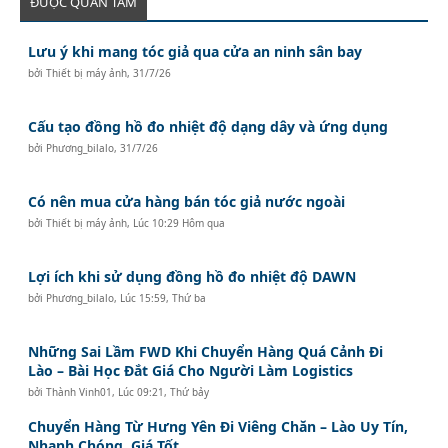
ĐƯỢC QUAN TÂM
Lưu ý khi mang tóc giả qua cửa an ninh sân bay
bởi
Thiết bị máy ảnh
,
31/7/26
Cấu tạo đồng hồ đo nhiệt độ dạng dây và ứng dụng
bởi
Phương_bilalo
,
31/7/26
Có nên mua cửa hàng bán tóc giả nước ngoài
bởi
Thiết bị máy ảnh
,
Lúc 10:29 Hôm qua
Lợi ích khi sử dụng đồng hồ đo nhiệt độ DAWN
bởi
Phương_bilalo
,
Lúc 15:59, Thứ ba
Những Sai Lầm FWD Khi Chuyển Hàng Quá Cảnh Đi
Lào – Bài Học Đắt Giá Cho Người Làm Logistics
bởi
Thành Vinh01
,
Lúc 09:21, Thứ bảy
Chuyển Hàng Từ Hưng Yên Đi Viêng Chăn – Lào Uy Tín,
Nhanh Chóng, Giá Tốt