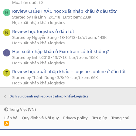
Mua bán quốc tế
Review CHÍNH XÁC học xuất nhập khẩu ở đâu tốt?
H
Started by Hà Linh
2/5/18
Lượt xem: 233K
Học xuất nhập khẩu-logistics
Review học logistics ở đâu tốt
N
Started by Nguyễn Sung
13/10/18
Lượt xem: 143K
Học xuất nhập khẩu-logistics
Học xuất nhập khẩu ở Eximtrain có tốt không?
L
Started by linhle2018
13/7/18
Lượt xem: 106K
Học xuất nhập khẩu-logistics
Review học xuất nhập khẩu – logistics online ở đâu tốt
T
Started by Thành Dung
3/3/20
Lượt xem: 66K
Học xuất nhập khẩu-logistics
Dịch vụ doanh nghiệp xuất nhập khẩu-Logistics
Tiếng Việt (VN)
Liên hệ
Quy định và Nội quy
Privacy policy
Trợ giúp
Trang chủ
R
S
S