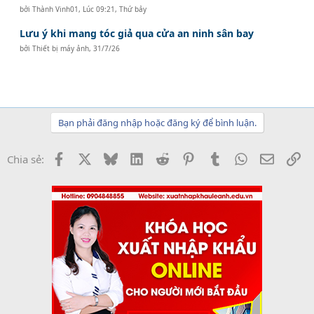
bởi
Thành Vinh01
,
Lúc 09:21, Thứ bảy
Lưu ý khi mang tóc giả qua cửa an ninh sân bay
bởi
Thiết bị máy ảnh
,
31/7/26
Bạn phải đăng nhập hoặc đăng ký để bình luận.
Facebook
X
Bluesky
LinkedIn
Reddit
Pinterest
Tumblr
WhatsApp
Email
Li
Chia sẻ: