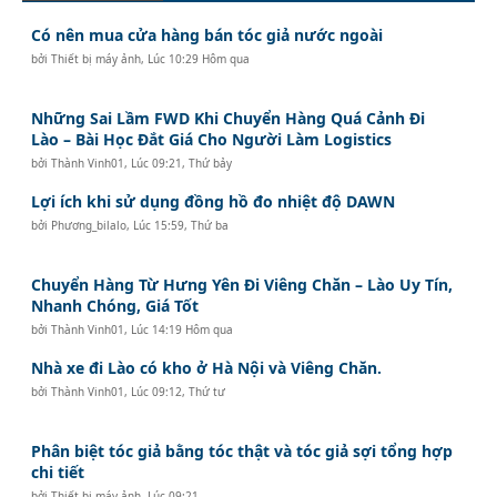
Có nên mua cửa hàng bán tóc giả nước ngoài
bởi
Thiết bị máy ảnh
,
Lúc 10:29 Hôm qua
Những Sai Lầm FWD Khi Chuyển Hàng Quá Cảnh Đi
Lào – Bài Học Đắt Giá Cho Người Làm Logistics
bởi
Thành Vinh01
,
Lúc 09:21, Thứ bảy
Lợi ích khi sử dụng đồng hồ đo nhiệt độ DAWN
bởi
Phương_bilalo
,
Lúc 15:59, Thứ ba
Chuyển Hàng Từ Hưng Yên Đi Viêng Chăn – Lào Uy Tín,
Nhanh Chóng, Giá Tốt
bởi
Thành Vinh01
,
Lúc 14:19 Hôm qua
Nhà xe đi Lào có kho ở Hà Nội và Viêng Chăn.
bởi
Thành Vinh01
,
Lúc 09:12, Thứ tư
Phân biệt tóc giả bằng tóc thật và tóc giả sợi tổng hợp
chi tiết
bởi
Thiết bị máy ảnh
,
Lúc 09:21