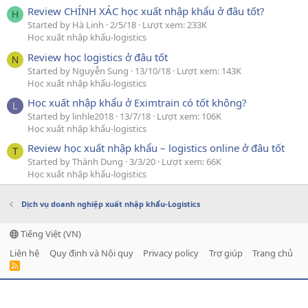
Review CHÍNH XÁC học xuất nhập khẩu ở đâu tốt?
H
Started by Hà Linh
2/5/18
Lượt xem: 233K
Học xuất nhập khẩu-logistics
Review học logistics ở đâu tốt
N
Started by Nguyễn Sung
13/10/18
Lượt xem: 143K
Học xuất nhập khẩu-logistics
Học xuất nhập khẩu ở Eximtrain có tốt không?
L
Started by linhle2018
13/7/18
Lượt xem: 106K
Học xuất nhập khẩu-logistics
Review học xuất nhập khẩu – logistics online ở đâu tốt
T
Started by Thành Dung
3/3/20
Lượt xem: 66K
Học xuất nhập khẩu-logistics
Dịch vụ doanh nghiệp xuất nhập khẩu-Logistics
Tiếng Việt (VN)
Liên hệ
Quy định và Nội quy
Privacy policy
Trợ giúp
Trang chủ
R
S
S