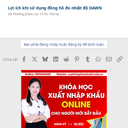
Lợi ích khi sử dụng đồng hồ đo nhiệt độ DAWN
bởi
Phương_bilalo
,
Lúc 15:59, Thứ ba
Bạn phải đăng nhập hoặc đăng ký để bình luận.
Facebook
X
Bluesky
LinkedIn
Reddit
Pinterest
Tumblr
WhatsApp
Email
Li
Chia sẻ: