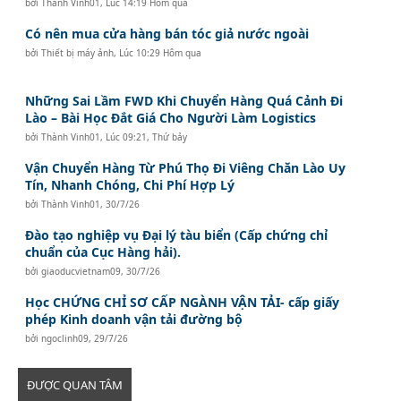
bởi
Thành Vinh01
,
Lúc 14:19 Hôm qua
Có nên mua cửa hàng bán tóc giả nước ngoài
bởi
Thiết bị máy ảnh
,
Lúc 10:29 Hôm qua
Những Sai Lầm FWD Khi Chuyển Hàng Quá Cảnh Đi
Lào – Bài Học Đắt Giá Cho Người Làm Logistics
bởi
Thành Vinh01
,
Lúc 09:21, Thứ bảy
Vận Chuyển Hàng Từ Phú Thọ Đi Viêng Chăn Lào Uy
Tín, Nhanh Chóng, Chi Phí Hợp Lý
bởi
Thành Vinh01
,
30/7/26
Đào tạo nghiệp vụ Đại lý tàu biển (Cấp chứng chỉ
chuẩn của Cục Hàng hải).
bởi
giaoducvietnam09
,
30/7/26
Học CHỨNG CHỈ SƠ CẤP NGÀNH VẬN TẢI- cấp giấy
phép Kinh doanh vận tải đường bộ
bởi
ngoclinh09
,
29/7/26
ĐƯỢC QUAN TÂM