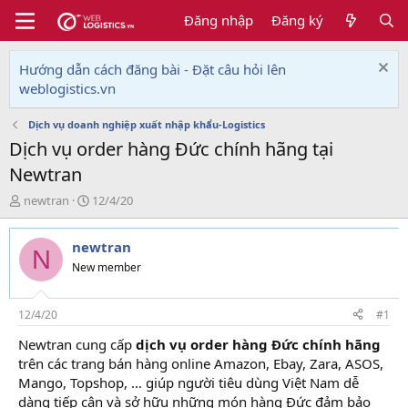
Đăng nhập
Đăng ký
Hướng dẫn cách đăng bài - Đặt câu hỏi lên
weblogistics.vn
Dịch vụ doanh nghiệp xuất nhập khẩu-Logistics
Dịch vụ order hàng Đức chính hãng tại
Newtran
T
N
newtran
12/4/20
h
g
r
à
newtran
e
y
N
a
g
New member
d
ử
s
i
t
12/4/20
#1
a
Newtran cung cấp
dịch vụ order hàng Đức chính hãng
r
trên các trang bán hàng online Amazon, Ebay, Zara, ASOS,
t
e
Mango, Topshop, … giúp người tiêu dùng Việt Nam dễ
r
dàng tiếp cận và sở hữu những món hàng Đức đảm bảo