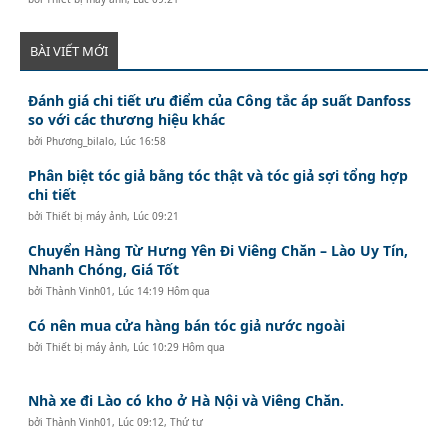
BÀI VIẾT MỚI
Đánh giá chi tiết ưu điểm của Công tắc áp suất Danfoss
so với các thương hiệu khác
bởi
Phương_bilalo
,
Lúc 16:58
Phân biệt tóc giả bằng tóc thật và tóc giả sợi tổng hợp
chi tiết
bởi
Thiết bị máy ảnh
,
Lúc 09:21
Chuyển Hàng Từ Hưng Yên Đi Viêng Chăn – Lào Uy Tín,
Nhanh Chóng, Giá Tốt
bởi
Thành Vinh01
,
Lúc 14:19 Hôm qua
Có nên mua cửa hàng bán tóc giả nước ngoài
bởi
Thiết bị máy ảnh
,
Lúc 10:29 Hôm qua
Nhà xe đi Lào có kho ở Hà Nội và Viêng Chăn.
bởi
Thành Vinh01
,
Lúc 09:12, Thứ tư