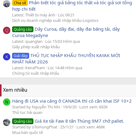
Phân biệt tóc giả bằng tóc thật và tóc giả sợi tổng
Chia sẻ
hợp chi tiết
Latest: Thiết bị máy ảnh
Lúc 09:21
Dịch vụ doanh nghiệp xuất nhập khẩu-Logistics
Dây Curoa, dây đai, dây đai băng tải, dây
Quảng cáo
Q
Curoa Megadyne
Latest: quanglan
Lúc 15:03 Hôm qua
Giấy phép xuất nhập khẩu
THỦ TỤC NHẬP KHẨU THUYỀN KAYAK MỚI
Giải đáp
K
NHẤT NĂM 2026
Latest: KeiraPham
Lúc 14:48 Hôm qua
Chứng từ xuất nhập khẩu
Xem nhiều
Hàng đi USA via cảng ở CANADA thì có cần khai ISF 10+2
N
Started by Nguyễn Thị Nhi
19/6/20
Lượt xem: 692K
Thủ tục hải quan
Giá Xe tải Faw 8 tấn Thùng 9M7 chở pallet.
Quảng cáo
Started by oToHungPhat
25/1/21
Lượt xem: 468K
Mua bán quốc tế