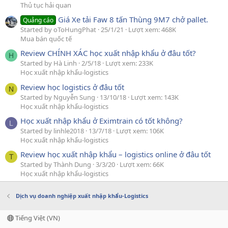
Thủ tục hải quan
Giá Xe tải Faw 8 tấn Thùng 9M7 chở pallet.
Quảng cáo
Started by oToHungPhat
25/1/21
Lượt xem: 468K
Mua bán quốc tế
Review CHÍNH XÁC học xuất nhập khẩu ở đâu tốt?
H
Started by Hà Linh
2/5/18
Lượt xem: 233K
Học xuất nhập khẩu-logistics
Review học logistics ở đâu tốt
N
Started by Nguyễn Sung
13/10/18
Lượt xem: 143K
Học xuất nhập khẩu-logistics
Học xuất nhập khẩu ở Eximtrain có tốt không?
L
Started by linhle2018
13/7/18
Lượt xem: 106K
Học xuất nhập khẩu-logistics
Review học xuất nhập khẩu – logistics online ở đâu tốt
T
Started by Thành Dung
3/3/20
Lượt xem: 66K
Học xuất nhập khẩu-logistics
Dịch vụ doanh nghiệp xuất nhập khẩu-Logistics
Tiếng Việt (VN)