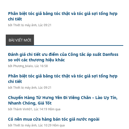
Phân biệt tóc giả bằng tóc thật và tóc giả sợi tổng hợp
chi tiết
bởi
Thiết bị máy ảnh
,
Lúc 09:21
BÀI VIẾT MỚI
Đánh giá chi tiết ưu điểm của Công tắc áp suất Danfoss
so với các thương hiệu khác
bởi
Phương_bilalo
,
Lúc 16:58
Phân biệt tóc giả bằng tóc thật và tóc giả sợi tổng hợp
chi tiết
bởi
Thiết bị máy ảnh
,
Lúc 09:21
Chuyển Hàng Từ Hưng Yên Đi Viêng Chăn – Lào Uy Tín,
Nhanh Chóng, Giá Tốt
bởi
Thành Vinh01
,
Lúc 14:19 Hôm qua
Có nên mua cửa hàng bán tóc giả nước ngoài
bởi
Thiết bị máy ảnh
,
Lúc 10:29 Hôm qua