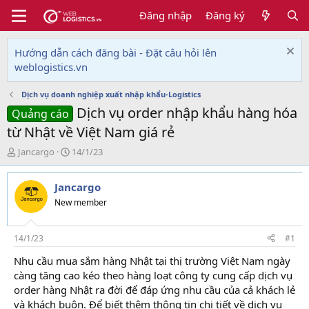
Đăng nhập
Đăng ký
Hướng dẫn cách đăng bài - Đặt câu hỏi lên
weblogistics.vn
Dịch vụ doanh nghiệp xuất nhập khẩu-Logistics
Dịch vụ order nhập khẩu hàng hóa
Quảng cáo
từ Nhật về Việt Nam giá rẻ
T
N
Jancargo
14/1/23
h
g
r
à
Jancargo
e
y
a
g
New member
d
ử
s
i
t
14/1/23
#1
a
Nhu cầu mua sắm hàng Nhật tại thị trường Việt Nam ngày
r
càng tăng cao kéo theo hàng loạt công ty cung cấp dịch vụ
t
e
order hàng Nhật ra đời để đáp ứng nhu cầu của cả khách lẻ
r
và khách buôn. Để biết thêm thông tin chi tiết về dịch vụ