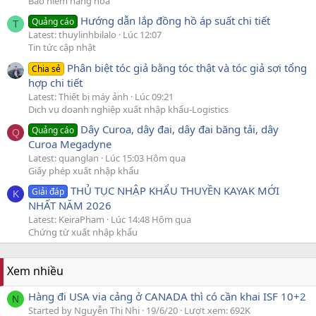
Bảo hiểm hàng hóa
Hướng dẫn lắp đồng hồ áp suất chi tiết
Quảng cáo
T
Latest: thuylinhbilalo
Lúc 12:07
Tin tức cập nhật
Phân biệt tóc giả bằng tóc thật và tóc giả sợi tổng
Chia sẻ
hợp chi tiết
Latest: Thiết bị máy ảnh
Lúc 09:21
Dịch vụ doanh nghiệp xuất nhập khẩu-Logistics
Dây Curoa, dây đai, dây đai băng tải, dây
Quảng cáo
Q
Curoa Megadyne
Latest: quanglan
Lúc 15:03 Hôm qua
Giấy phép xuất nhập khẩu
THỦ TỤC NHẬP KHẨU THUYỀN KAYAK MỚI
Giải đáp
K
NHẤT NĂM 2026
Latest: KeiraPham
Lúc 14:48 Hôm qua
Chứng từ xuất nhập khẩu
Xem nhiều
Hàng đi USA via cảng ở CANADA thì có cần khai ISF 10+2
N
Started by Nguyễn Thị Nhi
19/6/20
Lượt xem: 692K