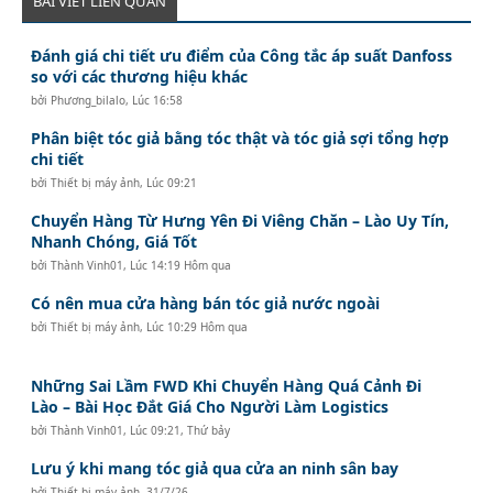
BÀI VIẾT LIÊN QUAN
Đánh giá chi tiết ưu điểm của Công tắc áp suất Danfoss
so với các thương hiệu khác
bởi
Phương_bilalo
,
Lúc 16:58
Phân biệt tóc giả bằng tóc thật và tóc giả sợi tổng hợp
chi tiết
bởi
Thiết bị máy ảnh
,
Lúc 09:21
Chuyển Hàng Từ Hưng Yên Đi Viêng Chăn – Lào Uy Tín,
Nhanh Chóng, Giá Tốt
bởi
Thành Vinh01
,
Lúc 14:19 Hôm qua
Có nên mua cửa hàng bán tóc giả nước ngoài
bởi
Thiết bị máy ảnh
,
Lúc 10:29 Hôm qua
Những Sai Lầm FWD Khi Chuyển Hàng Quá Cảnh Đi
Lào – Bài Học Đắt Giá Cho Người Làm Logistics
bởi
Thành Vinh01
,
Lúc 09:21, Thứ bảy
Lưu ý khi mang tóc giả qua cửa an ninh sân bay
bởi
Thiết bị máy ảnh
,
31/7/26