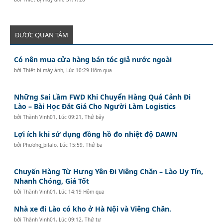
ĐƯỢC QUAN TÂM
Có nên mua cửa hàng bán tóc giả nước ngoài
bởi
Thiết bị máy ảnh
,
Lúc 10:29 Hôm qua
Những Sai Lầm FWD Khi Chuyển Hàng Quá Cảnh Đi
Lào – Bài Học Đắt Giá Cho Người Làm Logistics
bởi
Thành Vinh01
,
Lúc 09:21, Thứ bảy
Lợi ích khi sử dụng đồng hồ đo nhiệt độ DAWN
bởi
Phương_bilalo
,
Lúc 15:59, Thứ ba
Chuyển Hàng Từ Hưng Yên Đi Viêng Chăn – Lào Uy Tín,
Nhanh Chóng, Giá Tốt
bởi
Thành Vinh01
,
Lúc 14:19 Hôm qua
Nhà xe đi Lào có kho ở Hà Nội và Viêng Chăn.
bởi
Thành Vinh01
,
Lúc 09:12, Thứ tư