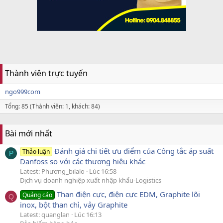
Thành viên trực tuyến
ngo999com
Tổng: 85 (Thành viên: 1, khách: 84)
Bài mới nhất
Đánh giá chi tiết ưu điểm của Công tắc áp suất
Thảo luận
P
Danfoss so với các thương hiệu khác
Latest: Phương_bilalo
Lúc 16:58
Dịch vụ doanh nghiệp xuất nhập khẩu-Logistics
Than điện cực, điện cực EDM, Graphite lõi
Quảng cáo
Q
inox, bột than chì, vảy Graphite
Latest: quanglan
Lúc 16:13