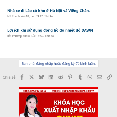
Nhà xe đi Lào có kho ở Hà Nội và Viêng Chăn.
bởi
Thành Vinh01
,
Lúc 09:12, Thứ tư
Lợi ích khi sử dụng đồng hồ đo nhiệt độ DAWN
bởi
Phương_bilalo
,
Lúc 15:59, Thứ ba
Bạn phải đăng nhập hoặc đăng ký để bình luận.
Facebook
X
Bluesky
LinkedIn
Reddit
Pinterest
Tumblr
WhatsApp
Email
Li
Chia sẻ: