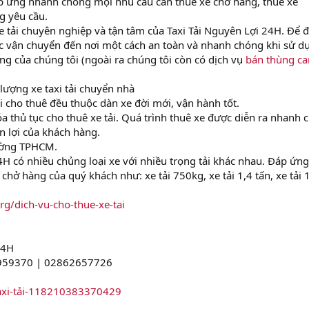
 ứng nhanh chóng mọi nhu cầu cần thuê xe chở hàng, thuê xe
ng yêu cầu.
 xe tải chuyên nghiệp và tận tâm của Taxi Tải Nguyên Lợi 24H. Để
c vận chuyển đến nơi một cách an toàn và nhanh chóng khi sử du
hàng của chúng tôi (ngoài ra chúng tôi còn có dịch vụ
bán thùng ca
lượng xe taxi tải chuyển nhà
ải cho thuê đều thuộc dàn xe đời mới, vận hành tốt.
 hóa thủ tục cho thuê xe tải. Quá trình thuê xe được diễn ra nhanh
lợi của khách hàng.
trường TPHCM.
24H có nhiều chủng loại xe với nhiều trọng tải khác nhau. Đáp ứn
 chở hàng của quý khách như: xe tải 750kg, xe tải 1,4 tấn, xe tải 
.org/dich-vu-cho-thue-xe-tai
24H
2959370 | 02862657726
axi-tải-118210383370429