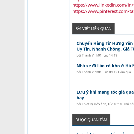
https://www.linkedin.com/in/t
https://www.pinterest.com/tax
BÀI VIẾT LIÊN QUAN
Chuyển Hàng Từ Hưng Yên Đ
Uy Tín, Nhanh Chóng, Giá T
bởi
Thành Vinh01
,
Lúc 14:19
Nhà xe đi Lào có kho ở Hà 
bởi
Thành Vinh01
,
Lúc 09:12 Hôm qua
Lưu ý khi mang tóc giả qua
bay
bởi
Thiết bị máy ảnh
,
Lúc 10:10, Thứ sá
ĐƯỢC QUAN TÂM