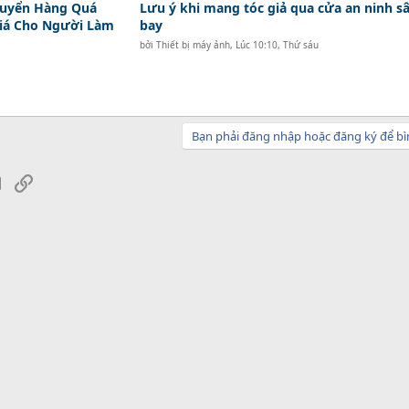
huyển Hàng Quá
Lưu ý khi mang tóc giả qua cửa an ninh s
Giá Cho Người Làm
bay
bởi
Thiết bị máy ảnh
,
Lúc 10:10, Thứ sáu
Bạn phải đăng nhập hoặc đăng ký để bì
sApp
Email
Link