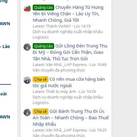
 ứng
Chuyển Hàng Từ Hưng
Quảng cáo
Yên Đi Viêng Chăn – Lào Uy Tín,
Nhanh Chóng, Giá Tốt
 DAWN
Latest: Thành Vinh01
Lúc 14:19
Dịch vụ doanh nghiệp xuất nhập khẩu-
Logistics
Gửi Lồng Đèn Trung Thu
– Lào
Quảng cáo
Đi Mỹ – Đóng Gói Cẩn Thận, Giao
Tận Nhà, Thủ Tục Trọn Gói
Latest: Văn Nhã _LHP Express
Lúc 10:49
Vận chuyển đa phương thức
Có nên mua cửa hàng bán
Chia sẻ
tóc giả nước ngoài
Latest: Thiết bị máy ảnh
Lúc 10:29
oài
Dịch vụ doanh nghiệp xuất nhập khẩu-
Logistics
Gửi Bánh Trung Thu Đi Úc
Chia sẻ
 DAWN
An Toàn – Nhanh Chóng – Bao Thuế
Nhập Khẩu
Latest: Văn Nhã _LHP Express
Lúc 10:25
Vận chuyển đa phương thức