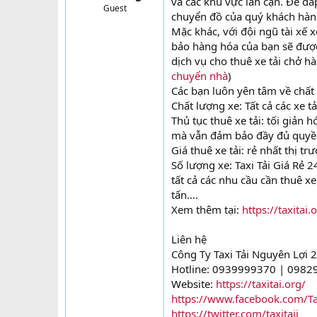
và các khu vực lân cận. Để đáp
Guest
t
chuyển đồ của quý khách hà
e
Mặc khác, với đội ngũ tài xế
r
bảo hàng hóa của bạn sẽ đượ
dịch vụ cho thuê xe tải chở 
chuyển nhà
)
Các bạn luôn yên tâm về chất 
Chất lượng xe: Tất cả các xe t
Thủ tục thuê xe tải: tối giản
mà vẫn đảm bảo đầy đủ quyền 
Giá thuê xe tải: rẻ nhất thị 
Số lượng xe: Taxi Tải Giá Rẻ 
tất cả các nhu cầu cần thuê xe
tấn….
Xem thêm tại:
https://taxitai
Liên hệ
Công Ty Taxi Tải Nguyên Lợi 
Hotline: 0939999370 | 098
Website:
https://taxitai.org/
https://www.facebook.com/T
https://twitter.com/taxitaii