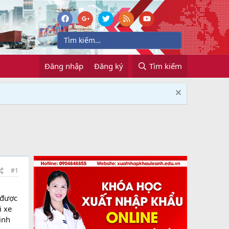
Đăng nhập
Đăng ký
Tìm kiếm
#1
 được
i xe
inh