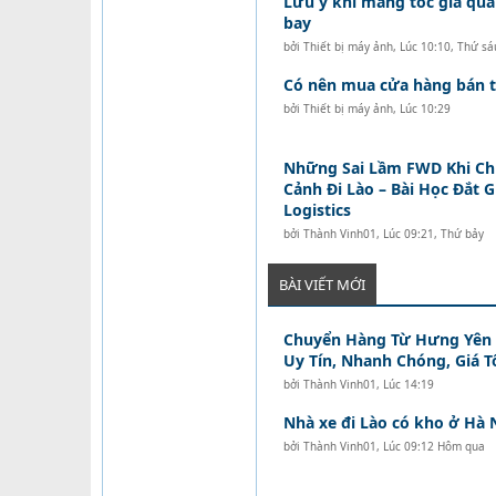
Lưu ý khi mang tóc giả qua
bay
bởi
Thiết bị máy ảnh
,
Lúc 10:10, Thứ sá
Có nên mua cửa hàng bán tó
bởi
Thiết bị máy ảnh
,
Lúc 10:29
Những Sai Lầm FWD Khi C
Cảnh Đi Lào – Bài Học Đắt 
Logistics
bởi
Thành Vinh01
,
Lúc 09:21, Thứ bảy
BÀI VIẾT MỚI
Chuyển Hàng Từ Hưng Yên Đ
Uy Tín, Nhanh Chóng, Giá T
bởi
Thành Vinh01
,
Lúc 14:19
Nhà xe đi Lào có kho ở Hà 
bởi
Thành Vinh01
,
Lúc 09:12 Hôm qua