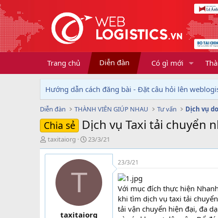
Diễn đàn
Trang chủ
Có gì mới
Thà
Hướng dẫn cách đăng bài - Đặt câu hỏi lên weblogis
Diễn đàn
THÀNH VIÊN GIÚP NHAU
Tư vấn
Dịch vụ Taxi tải chuyển 
Chia sẻ
T
N
taxitaiorg
23/3/21
h
g
r
à
23/3/21
e
y
T
a
g
d
ử
Với mục đích thực hiện Nhanh
s
i
khi tìm dịch vụ taxi tải chu
t
tải vận chuyển hiện đại, đa
a
taxitaiorg
r