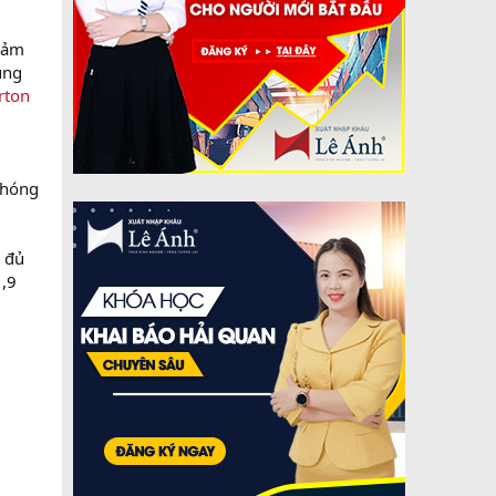
 đảm
̣ng
rton
 chóng
g đủ
1,9