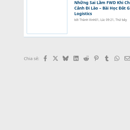
Những Sai Lầm FWD Khi C
Cảnh Đi Lào – Bài Học Đắt 
Logistics
bởi
Thành Vinh01
,
Lúc 09:21, Thứ bảy
Facebook
X
Bluesky
LinkedIn
Reddit
Pinterest
Tumblr
What
Chia sẻ: