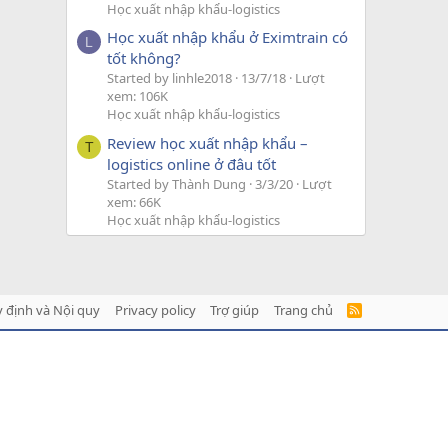
Học xuất nhập khẩu-logistics
Học xuất nhập khẩu ở Eximtrain có
L
tốt không?
Started by linhle2018
13/7/18
Lượt
xem: 106K
Học xuất nhập khẩu-logistics
Review học xuất nhập khẩu –
T
logistics online ở đâu tốt
Started by Thành Dung
3/3/20
Lượt
xem: 66K
Học xuất nhập khẩu-logistics
 định và Nội quy
Privacy policy
Trợ giúp
Trang chủ
R
S
S