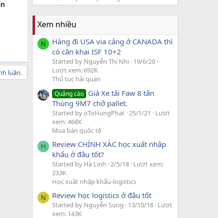
ân
Xem nhiều
Hàng đi USA via cảng ở CANADA thì
N
có cần khai ISF 10+2
Started by Nguyễn Thị Nhi
19/6/20
Lượt xem: 692K
nh luận.
Thủ tục hải quan
Giá Xe tải Faw 8 tấn
Quảng cáo
Thùng 9M7 chở pallet.
Started by oToHungPhat
25/1/21
Lượt
xem: 468K
Mua bán quốc tế
Review CHÍNH XÁC học xuất nhập
H
khẩu ở đâu tốt?
Started by Hà Linh
2/5/18
Lượt xem:
233K
Học xuất nhập khẩu-logistics
Review học logistics ở đâu tốt
N
Started by Nguyễn Sung
13/10/18
Lượt
xem: 143K