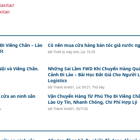
axitai/
itaii
i Viêng Chăn – Lào
Có nên mua cửa hàng bán tóc giả nước ng
ốt
bởi
Thiết bị máy ảnh
,
Lúc 10:29
Nội và Viêng Chăn.
Những Sai Lầm FWD Khi Chuyển Hàng Qu
Cảnh Đi Lào – Bài Học Đắt Giá Cho Người 
Logistics
bởi
Thành Vinh01
,
Lúc 09:21, Thứ bảy
 cửa an ninh sân
Vận Chuyển Hàng Từ Phú Thọ Đi Viêng Ch
Lào Uy Tín, Nhanh Chóng, Chi Phí Hợp Lý
u
bởi
Thành Vinh01
,
30/7/26