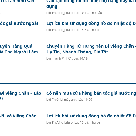
 cửa an ninh sân
Cấu tạo đồng hồ đo nhiệt độ dạng dây và
dụng
u
bởi
Phương_bilalo
,
Lúc 10:10, Thứ sáu
c giả nước ngoài
Lợi ích khi sử dụng đồng hồ đo nhiệt độ
bởi
Phương_bilalo
,
Lúc 15:59, Thứ ba
huyển Hàng Quá
Chuyển Hàng Từ Hưng Yên Đi Viêng Chăn 
Giá Cho Người Làm
Uy Tín, Nhanh Chóng, Giá Tốt
bởi
Thành Vinh01
,
Lúc 14:19
i Viêng Chăn – Lào
Có nên mua cửa hàng bán tóc giả nước ng
ốt
bởi
Thiết bị máy ảnh
,
Lúc 10:29
Nội và Viêng Chăn.
Lợi ích khi sử dụng đồng hồ đo nhiệt độ
bởi
Phương_bilalo
,
Lúc 15:59, Thứ ba