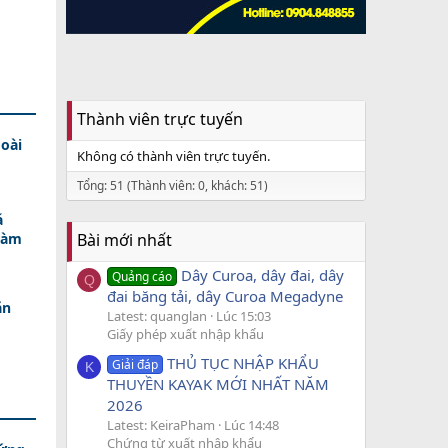
Thành viên trực tuyến
oài
Không có thành viên trực tuyến.
Tổng: 51 (Thành viên: 0, khách: 51)
á
Làm
Bài mới nhất
Dây Curoa, dây đai, dây
Quảng cáo
Q
đai băng tải, dây Curoa Megadyne
ăn
Latest: quanglan
Lúc 15:03
Giấy phép xuất nhập khẩu
THỦ TỤC NHẬP KHẨU
Giải đáp
K
THUYỀN KAYAK MỚI NHẤT NĂM
2026
Latest: KeiraPham
Lúc 14:48
Chứng từ xuất nhập khẩu