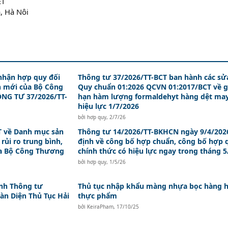
ỆT
, Hà Nôi
nhận hợp quy đối
Thông tư 37/2026/TT-BCT ban hành các sử
n mới của Bộ Công
Quy chuẩn 01:2026 QCVN 01:2017/BCT về g
NG TƯ 37/2026/TT-
hạn hàm lượng formaldehyt hàng dệt ma
hiệu lực 1/7/2026
bởi
hơp quy
,
2/7/26
T về Danh mục sản
Thông tư 14/2026/TT-BKHCN ngày 9/4/202
ủi ro trung bình,
định về công bố hợp chuẩn, công bố hợp 
ủa Bộ Công Thương
chính thức có hiệu lực ngay trong tháng 5
bởi
hơp quy
,
1/5/26
nh Thông tư
Thủ tục nhập khẩu màng nhựa bọc hàng h
àn Diện Thủ Tục Hải
thực phẩm
bởi
KeiraPham
,
17/10/25