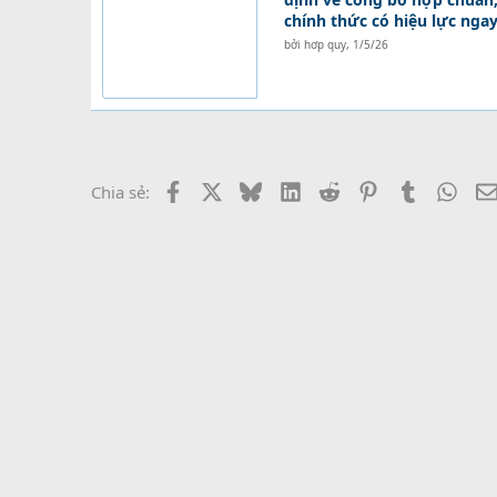
chính thức có hiệu lực nga
bởi
hơp quy
,
1/5/26
Facebook
X
Bluesky
LinkedIn
Reddit
Pinterest
Tumblr
What
Chia sẻ: