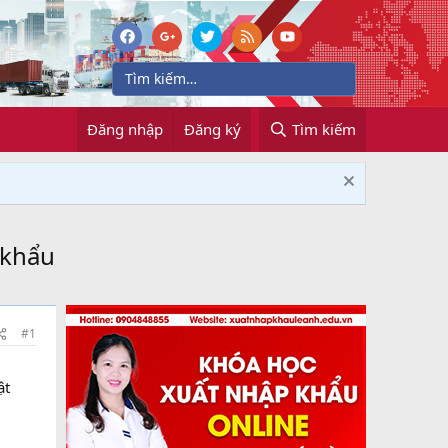
Đăng nhập
Đăng ký
Tìm kiếm
 khẩu
#1
ật