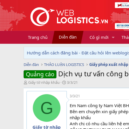
Diễn đàn
Trang chủ
Có gì mới
Thà
Hướng dẫn cách đăng bài - Đặt câu hỏi lên weblogis
Diễn đàn
THẢO LUẬN LOGISTICS
Giấy phép xuất nhập
Dịch vụ tư vấn công
Quảng cáo
T
N
Giấy tờ nhập khẩu
3/3/21
h
g
r
à
3/3/21
e
y
G
a
g
Em Nam công ty Nam Việt B
d
ử
Bên em chuyên xin giấy phép
s
i
nhập khẩu
t
Anh chị có nhu cầu liên hệ em
a
Giấy tờ nhập
r