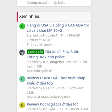
Chứng từ xuất nhập khẩu
Xem nhiều
Hàng đi USA via cảng ở CANADA thì
N
có cần khai ISF 10+2
Started by Nguyễn Thị Nhi
19/6/20
Lượt xem: 692K
Thủ tục hải quan
Giá Xe tải Faw 8 tấn
Quảng cáo
Thùng 9M7 chở pallet.
Started by oToHungPhat
25/1/21
Lượt
xem: 468K
Mua bán quốc tế
Review CHÍNH XÁC học xuất nhập
H
khẩu ở đâu tốt?
Started by Hà Linh
2/5/18
Lượt xem:
233K
Học xuất nhập khẩu-logistics
Review học logistics ở đâu tốt
N
Started by Nguyễn Sung
13/10/18
Lượt