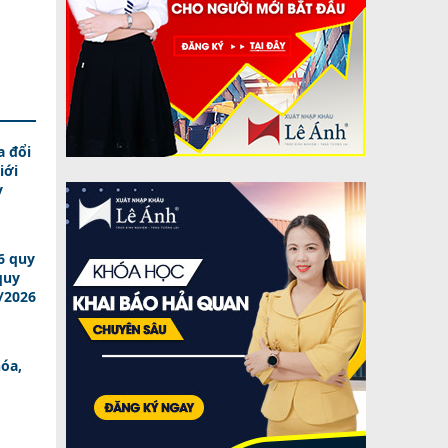
a đổi
iới
y
6 quy
quy
/2026
óa,