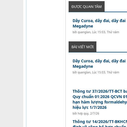
ĐƯỢC QUAN TÂM
Dây Curoa, dây đai, dây đai
Megadyne
bởi
quanglan
,
Lúc 15:03, Thứ năm
BÀI VIẾT MỚI
Dây Curoa, dây đai, dây đai
Megadyne
bởi
quanglan
,
Lúc 15:03, Thứ năm
Thông tư 37/2026/TT-BCT b
Quy chuẩn 01:2026 QCVN 01
hạn hàm lượng formaldehy
hiệu lực 1/7/2026
bởi
hơp quy
,
2/7/26
Thông tư 14/2026/TT-BKHCN
định về công bố hợp chuẩn