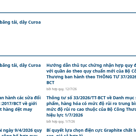
 băng tải, dây Curoa
 băng tải, dây Curoa
Hướng dẫn thủ tục chứng nhận hợp quy đ
với quần áo theo quy chuẩn mới của Bộ C
Thương ban hành theo THÔNG TƯ 37/2026
BCT
bởi
hơp quy
,
12/7/26
an hành các sửa đổi
Thông tư số 33/2026/TT-BCT về Danh mục 
:2017/BCT về giới
phẩm, hàng hóa có mức độ rủi ro trung bì
t hàng dệt may
mức độ rủi ro cao thuộc của Bộ Công Th
hiệu lực 1/7/2026
bởi
hơp quy
,
1/7/26
 ngày 9/4/2026 quy
Bí quyết lựa chọn điện cực Graphite chất 
, công bố hợp quy
cao, giá cả hợp lý.