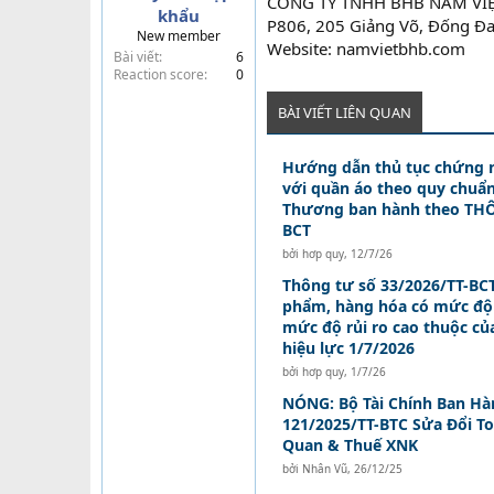
CÔNG TY TNHH BHB NAM VI
khẩu
t
P806, 205 Giảng Võ, Đống Đa
New member
e
Website: namvietbhb.com
Bài viết
6
r
Reaction score
0
BÀI VIẾT LIÊN QUAN
Hướng dẫn thủ tục chứng 
với quần áo theo quy chuẩ
Thương ban hành theo THÔ
BCT
bởi
hơp quy
,
12/7/26
Thông tư số 33/2026/TT-BC
phẩm, hàng hóa có mức độ r
mức độ rủi ro cao thuộc c
hiệu lực 1/7/2026
bởi
hơp quy
,
1/7/26
NÓNG: Bộ Tài Chính Ban Hà
121/2025/TT-BTC Sửa Đổi To
Quan & Thuế XNK
bởi
Nhân Vũ
,
26/12/25