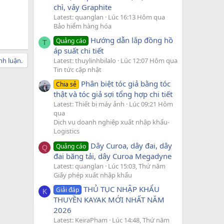
chì, vảy Graphite
Latest: quanglan
Lúc 16:13 Hôm qua
Bảo hiểm hàng hóa
Hướng dẫn lắp đồng hồ
Quảng cáo
T
áp suất chi tiết
Latest: thuylinhbilalo
Lúc 12:07 Hôm qua
nh luận.
Tin tức cập nhật
Phân biệt tóc giả bằng tóc
Chia sẻ
thật và tóc giả sợi tổng hợp chi tiết
Latest: Thiết bị máy ảnh
Lúc 09:21 Hôm
qua
Dịch vụ doanh nghiệp xuất nhập khẩu-
Logistics
Dây Curoa, dây đai, dây
Quảng cáo
Q
đai băng tải, dây Curoa Megadyne
Latest: quanglan
Lúc 15:03, Thứ năm
Giấy phép xuất nhập khẩu
THỦ TỤC NHẬP KHẨU
Giải đáp
K
THUYỀN KAYAK MỚI NHẤT NĂM
2026
Latest: KeiraPham
Lúc 14:48, Thứ năm