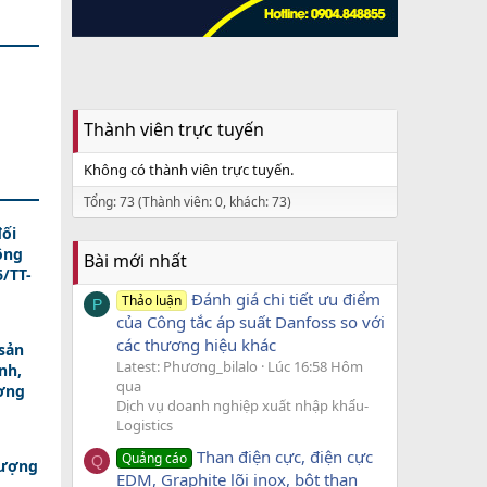
Thành viên trực tuyến
Không có thành viên trực tuyến.
Tổng: 73 (Thành viên: 0, khách: 73)
ối
ông
Bài mới nhất
/TT-
Đánh giá chi tiết ưu điểm
Thảo luận
P
của Công tắc áp suất Danfoss so với
các thương hiệu khác
sản
Latest: Phương_bilalo
Lúc 16:58 Hôm
nh,
qua
ương
Dịch vụ doanh nghiệp xuất nhập khẩu-
Logistics
Than điện cực, điện cực
Quảng cáo
Q
lượng
EDM, Graphite lõi inox, bột than