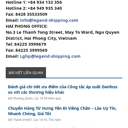
Hotline 1: +84 934 132 356
Hotline 2: +84 949 935 340
Fax: 8428 35533509
Email:
info@legend-shipping.com
HAI PHONG OFFICE:
No.3 Le Thanh Tong Street, May To Ward, Ngo Quyen
District, Hai Phong City, Vietnam
Tel: 84225 3999679
Fax: 84225 3999569
Email:
Lghp@legend-shipping.com
BÀI VIẾT LIÊN QUAN
Đánh giá chi tiết ưu điểm của Công tắc áp suất Danfoss
so với các thương hiệu khác
bởi
Phương_bilalo
,
Lúc 16:58 Hôm qua
Chuyển Hàng Từ Hưng Yên Đi Viêng Chăn – Lào Uy Tín,
Nhanh Chóng, Giá Tốt
bởi
Thành Vinh01
,
Lúc 14:19, Thứ năm