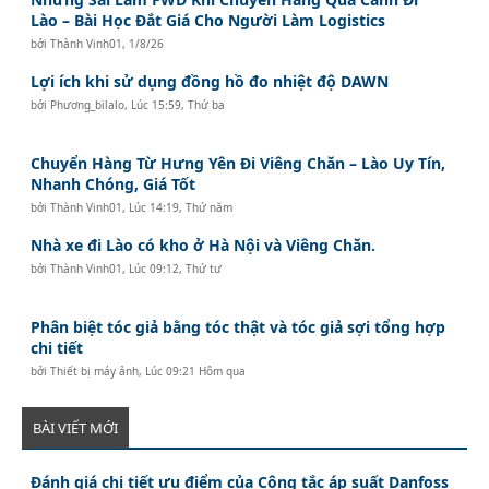
Lào – Bài Học Đắt Giá Cho Người Làm Logistics
bởi
Thành Vinh01
,
1/8/26
Lợi ích khi sử dụng đồng hồ đo nhiệt độ DAWN
bởi
Phương_bilalo
,
Lúc 15:59, Thứ ba
Chuyển Hàng Từ Hưng Yên Đi Viêng Chăn – Lào Uy Tín,
Nhanh Chóng, Giá Tốt
bởi
Thành Vinh01
,
Lúc 14:19, Thứ năm
Nhà xe đi Lào có kho ở Hà Nội và Viêng Chăn.
bởi
Thành Vinh01
,
Lúc 09:12, Thứ tư
Phân biệt tóc giả bằng tóc thật và tóc giả sợi tổng hợp
chi tiết
bởi
Thiết bị máy ảnh
,
Lúc 09:21 Hôm qua
BÀI VIẾT MỚI
Đánh giá chi tiết ưu điểm của Công tắc áp suất Danfoss