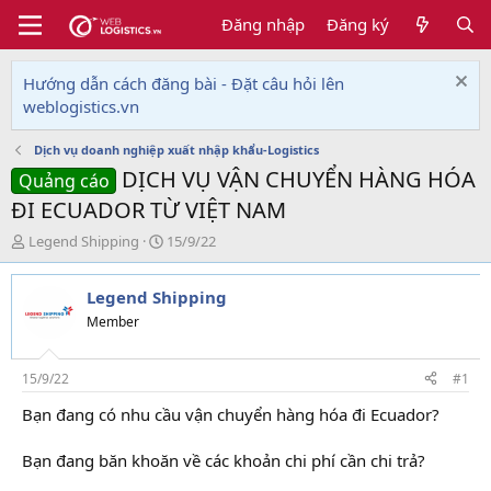
Đăng nhập
Đăng ký
Hướng dẫn cách đăng bài - Đặt câu hỏi lên
weblogistics.vn
Dịch vụ doanh nghiệp xuất nhập khẩu-Logistics
DỊCH VỤ VẬN CHUYỂN HÀNG HÓA
Quảng cáo
ĐI ECUADOR TỪ VIỆT NAM
T
N
Legend Shipping
15/9/22
h
g
r
à
Legend Shipping
e
y
a
g
Member
d
ử
s
i
t
15/9/22
#1
a
Bạn đang có nhu cầu vận chuyển hàng hóa đi Ecuador?
r
t
e
Bạn đang băn khoăn về các khoản chi phí cần chi trả?
r