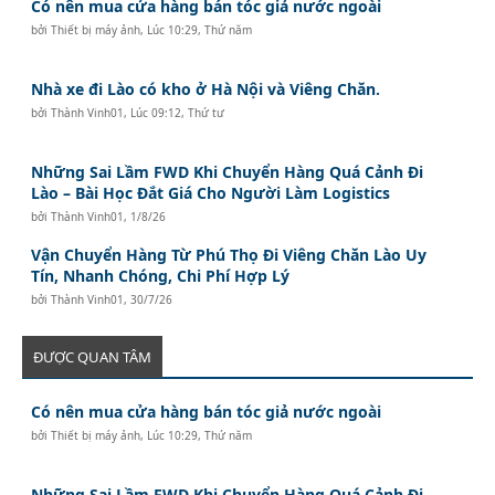
Có nên mua cửa hàng bán tóc giả nước ngoài
bởi
Thiết bị máy ảnh
,
Lúc 10:29, Thứ năm
Nhà xe đi Lào có kho ở Hà Nội và Viêng Chăn.
bởi
Thành Vinh01
,
Lúc 09:12, Thứ tư
Những Sai Lầm FWD Khi Chuyển Hàng Quá Cảnh Đi
Lào – Bài Học Đắt Giá Cho Người Làm Logistics
bởi
Thành Vinh01
,
1/8/26
Vận Chuyển Hàng Từ Phú Thọ Đi Viêng Chăn Lào Uy
Tín, Nhanh Chóng, Chi Phí Hợp Lý
bởi
Thành Vinh01
,
30/7/26
ĐƯỢC QUAN TÂM
Có nên mua cửa hàng bán tóc giả nước ngoài
bởi
Thiết bị máy ảnh
,
Lúc 10:29, Thứ năm
Những Sai Lầm FWD Khi Chuyển Hàng Quá Cảnh Đi