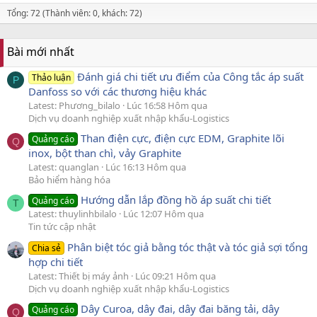
Tổng: 72 (Thành viên: 0, khách: 72)
Bài mới nhất
Đánh giá chi tiết ưu điểm của Công tắc áp suất
Thảo luận
P
Danfoss so với các thương hiệu khác
Latest: Phương_bilalo
Lúc 16:58 Hôm qua
Dịch vụ doanh nghiệp xuất nhập khẩu-Logistics
Than điện cực, điện cực EDM, Graphite lõi
Quảng cáo
Q
inox, bột than chì, vảy Graphite
Latest: quanglan
Lúc 16:13 Hôm qua
Bảo hiểm hàng hóa
Hướng dẫn lắp đồng hồ áp suất chi tiết
Quảng cáo
T
Latest: thuylinhbilalo
Lúc 12:07 Hôm qua
Tin tức cập nhật
Phân biệt tóc giả bằng tóc thật và tóc giả sợi tổng
Chia sẻ
hợp chi tiết
Latest: Thiết bị máy ảnh
Lúc 09:21 Hôm qua
Dịch vụ doanh nghiệp xuất nhập khẩu-Logistics
Dây Curoa, dây đai, dây đai băng tải, dây
Quảng cáo
Q