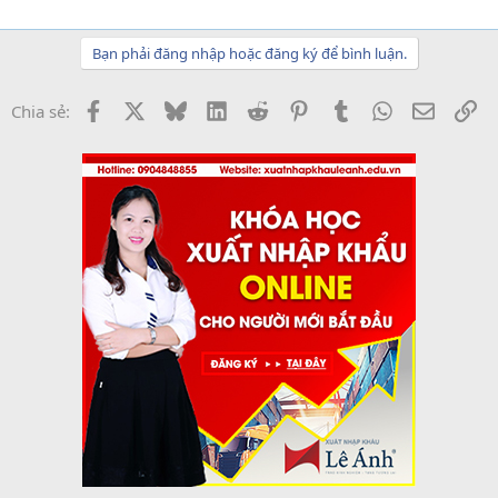
Bạn phải đăng nhập hoặc đăng ký để bình luận.
Facebook
X
Bluesky
LinkedIn
Reddit
Pinterest
Tumblr
WhatsApp
Email
Li
Chia sẻ: