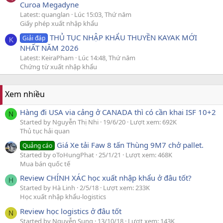
Curoa Megadyne
Latest: quanglan
Lúc 15:03, Thứ năm
Giấy phép xuất nhập khẩu
THỦ TỤC NHẬP KHẨU THUYỀN KAYAK MỚI
Giải đáp
K
NHẤT NĂM 2026
Latest: KeiraPham
Lúc 14:48, Thứ năm
Chứng từ xuất nhập khẩu
Xem nhiều
Hàng đi USA via cảng ở CANADA thì có cần khai ISF 10+2
N
Started by Nguyễn Thị Nhi
19/6/20
Lượt xem: 692K
Thủ tục hải quan
Giá Xe tải Faw 8 tấn Thùng 9M7 chở pallet.
Quảng cáo
Started by oToHungPhat
25/1/21
Lượt xem: 468K
Mua bán quốc tế
Review CHÍNH XÁC học xuất nhập khẩu ở đâu tốt?
H
Started by Hà Linh
2/5/18
Lượt xem: 233K
Học xuất nhập khẩu-logistics
Review học logistics ở đâu tốt
N
Started by Nguyễn Sung
13/10/18
Lượt xem: 143K