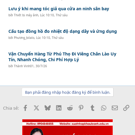
Lưu ý khi mang tóc giả qua cửa an ninh sân bay
bởi
Thiết bị máy ảnh
,
Lúc 10:10, Thứ sáu
Cấu tạo đồng hồ đo nhiệt độ dạng dây và ứng dụng
bởi
Phương_bilalo
,
Lúc 10:10, Thứ sáu
Vận Chuyển Hàng Từ Phú Thọ Đi Viêng Chăn Lào Uy
Tín, Nhanh Chóng, Chi Phí Hợp Lý
bởi
Thành Vinh01
,
30/7/26
Bạn phải đăng nhập hoặc đăng ký để bình luận.
Facebook
X
Bluesky
LinkedIn
Reddit
Pinterest
Tumblr
WhatsApp
Email
Li
Chia sẻ: