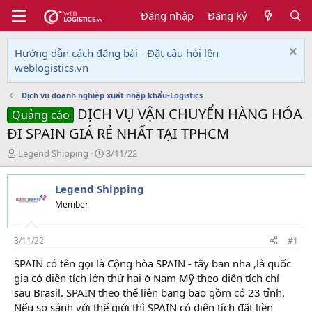
Đăng nhập
Đăng ký
Hướng dẫn cách đăng bài - Đặt câu hỏi lên
weblogistics.vn
Dịch vụ doanh nghiệp xuất nhập khẩu-Logistics
DỊCH VỤ VẬN CHUYỂN HÀNG HÓA
Quảng cáo
ĐI SPAIN GIÁ RẺ NHẤT TẠI TPHCM
T
N
Legend Shipping
3/11/22
h
g
r
à
Legend Shipping
e
y
a
g
Member
d
ử
s
i
t
3/11/22
#1
a
SPAIN có tên gọi là Cộng hòa SPAIN - tây ban nha ,là quốc
r
gia có diện tích lớn thứ hai ở Nam Mỹ theo diện tích chỉ
t
e
sau Brasil. SPAIN theo thể liên bang bao gồm có 23 tỉnh.
r
Nếu so sánh với thế giới thì SPAIN có diện tích đất liền