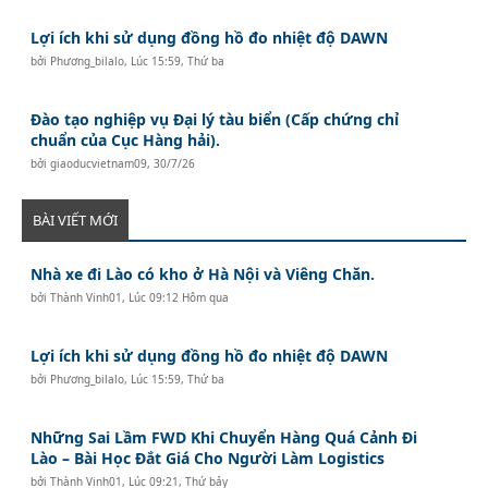
Lợi ích khi sử dụng đồng hồ đo nhiệt độ DAWN
bởi
Phương_bilalo
,
Lúc 15:59, Thứ ba
Đào tạo nghiệp vụ Đại lý tàu biển (Cấp chứng chỉ
chuẩn của Cục Hàng hải).
bởi
giaoducvietnam09
,
30/7/26
BÀI VIẾT MỚI
Nhà xe đi Lào có kho ở Hà Nội và Viêng Chăn.
bởi
Thành Vinh01
,
Lúc 09:12 Hôm qua
Lợi ích khi sử dụng đồng hồ đo nhiệt độ DAWN
bởi
Phương_bilalo
,
Lúc 15:59, Thứ ba
Những Sai Lầm FWD Khi Chuyển Hàng Quá Cảnh Đi
Lào – Bài Học Đắt Giá Cho Người Làm Logistics
bởi
Thành Vinh01
,
Lúc 09:21, Thứ bảy