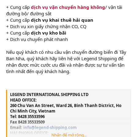
+ Cung cấp
dịch vụ vận chuyển hàng không
/ vận tải
đường bộ/ đường sắt
+ Cung cấp
dịch vụ khai thuê hải quan
+ Dịch vụ xin giấy chứng nhận CO, CQ
+ Cung cấp
dịch vụ kho bãi
+ Dịch vụ chuyển phát nhanh
Nếu quý khách có nhu cầu vận chuyển đường biển đi Tây
Ban Nha, quý khách hãy liên hệ với Legend Shipping để
nhận được mức cước ưu đãi và nhận được sự tư vấn tận
tình nhất đến quý khách hàng.
LEGEND INTERNATIONAL SHIPPING LTD
HEAD OFFICE:
260 Chu Van An Street, Ward 26, Binh Thanh Dictrict, Ho
Chi Minh City, Vietnam
Tel: 8428 35533596
Fax 8428 35533509
Email:
info@legend-shipping.com
HAI PHONG OFFICE:
Nhấn để mở rộng...