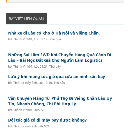
No.3 Le Thanh Tong Street, May To Ward, Ngo Quyen
District, Hai Phong City, Vietnam
Tel: 84225 3999679
Fax: 84225 3999569
BÀI VIẾT LIÊN QUAN
Email:
Lghp@legend-shipping.com
Nhà xe đi Lào có kho ở Hà Nội và Viêng Chăn.
bởi
Thành Vinh01
,
Lúc 09:12 Hôm qua
Những Sai Lầm FWD Khi Chuyển Hàng Quá Cảnh Đi
Lào – Bài Học Đắt Giá Cho Người Làm Logistics
bởi
Thành Vinh01
,
Lúc 09:21, Thứ bảy
Lưu ý khi mang tóc giả qua cửa an ninh sân bay
bởi
Thiết bị máy ảnh
,
Lúc 10:10, Thứ sáu
Vận Chuyển Hàng Từ Phú Thọ Đi Viêng Chăn Lào Uy
Tín, Nhanh Chóng, Chi Phí Hợp Lý
bởi
Thành Vinh01
,
30/7/26
Đội tóc giả có đi máy bay được không?
bởi
Thiết bị máy ảnh
,
30/7/26