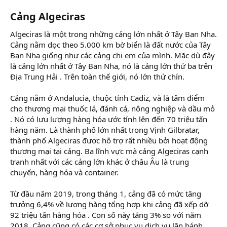
Cảng Algeciras
Algeciras là một trong những cảng lớn nhất ở Tây Ban Nha.
Cảng nằm dọc theo 5.000 km bờ biển là đất nước của Tây
Ban Nha giống như các cảng chị em của mình. Mặc dù đây
là cảng lớn nhất ở Tây Ban Nha, nó là cảng lớn thứ ba trên
Địa Trung Hải . Trên toàn thế giới, nó lớn thứ chín.
Cảng nằm ở Andalucia, thuộc tỉnh Cadiz, và là tâm điểm
cho thương mại thuốc lá, đánh cá, nông nghiệp và dầu mỏ
. Nó có lưu lượng hàng hóa ước tính lên đến 70 triệu tấn
hàng năm. Là thành phố lớn nhất trong Vịnh Gilbratar,
thành phố Algeciras được hỗ trợ rất nhiều bởi hoạt động
thương mại tại cảng. Ba lĩnh vực mà cảng Algeciras cạnh
tranh nhất với các cảng lớn khác ở châu Âu là trung
chuyển, hàng hóa và container.
Từ đầu năm 2019, trong tháng 1, cảng đã có mức tăng
trưởng 6,4% về lượng hàng tổng hợp khi cảng đã xếp dỡ
92 triệu tấn hàng hóa . Con số này tăng 3% so với năm
2018. Cảng cũng có các cơ sở phục vụ dịch vụ lăn bánh,