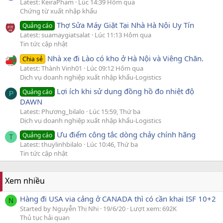
Latest: KeiraPham
Lúc 14:39 Hôm qua
Chứng từ xuất nhập khẩu
Thợ Sửa Máy Giặt Tại Nhà Hà Nội Uy Tín
Quảng cáo
Latest: suamaygiatsalat
Lúc 11:13 Hôm qua
Tin tức cập nhật
Nhà xe đi Lào có kho ở Hà Nội và Viêng Chăn.
Chia sẻ
Latest: Thành Vinh01
Lúc 09:12 Hôm qua
Dịch vụ doanh nghiệp xuất nhập khẩu-Logistics
Lợi ích khi sử dụng đồng hồ đo nhiệt độ
Quảng cáo
P
DAWN
Latest: Phương_bilalo
Lúc 15:59, Thứ ba
Dịch vụ doanh nghiệp xuất nhập khẩu-Logistics
Ưu điểm công tắc dòng chảy chính hãng
Quảng cáo
T
Latest: thuylinhbilalo
Lúc 10:46, Thứ ba
Tin tức cập nhật
Xem nhiều
Hàng đi USA via cảng ở CANADA thì có cần khai ISF 10+2
N
Started by Nguyễn Thị Nhi
19/6/20
Lượt xem: 692K
Thủ tục hải quan