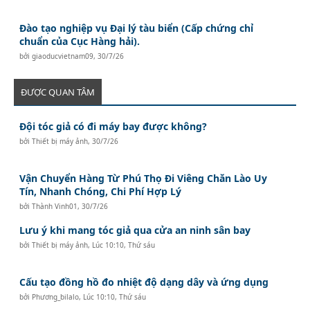
Đào tạo nghiệp vụ Đại lý tàu biển (Cấp chứng chỉ
chuẩn của Cục Hàng hải).
bởi
giaoducvietnam09
,
30/7/26
ĐƯỢC QUAN TÂM
Đội tóc giả có đi máy bay được không?
bởi
Thiết bị máy ảnh
,
30/7/26
Vận Chuyển Hàng Từ Phú Thọ Đi Viêng Chăn Lào Uy
Tín, Nhanh Chóng, Chi Phí Hợp Lý
bởi
Thành Vinh01
,
30/7/26
Lưu ý khi mang tóc giả qua cửa an ninh sân bay
bởi
Thiết bị máy ảnh
,
Lúc 10:10, Thứ sáu
Cấu tạo đồng hồ đo nhiệt độ dạng dây và ứng dụng
bởi
Phương_bilalo
,
Lúc 10:10, Thứ sáu