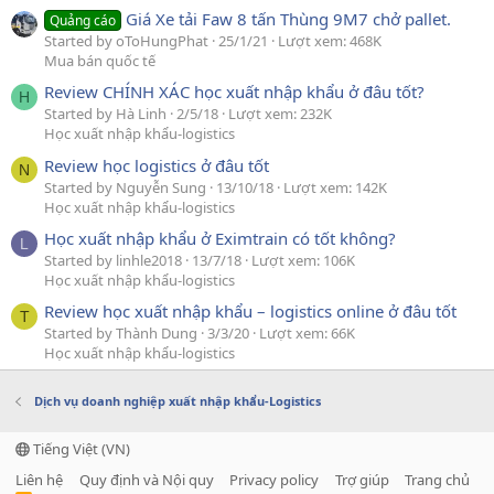
Giá Xe tải Faw 8 tấn Thùng 9M7 chở pallet.
Quảng cáo
Started by oToHungPhat
25/1/21
Lượt xem: 468K
Mua bán quốc tế
Review CHÍNH XÁC học xuất nhập khẩu ở đâu tốt?
H
Started by Hà Linh
2/5/18
Lượt xem: 232K
Học xuất nhập khẩu-logistics
Review học logistics ở đâu tốt
N
Started by Nguyễn Sung
13/10/18
Lượt xem: 142K
Học xuất nhập khẩu-logistics
Học xuất nhập khẩu ở Eximtrain có tốt không?
L
Started by linhle2018
13/7/18
Lượt xem: 106K
Học xuất nhập khẩu-logistics
Review học xuất nhập khẩu – logistics online ở đâu tốt
T
Started by Thành Dung
3/3/20
Lượt xem: 66K
Học xuất nhập khẩu-logistics
Dịch vụ doanh nghiệp xuất nhập khẩu-Logistics
Tiếng Việt (VN)
Liên hệ
Quy định và Nội quy
Privacy policy
Trợ giúp
Trang chủ