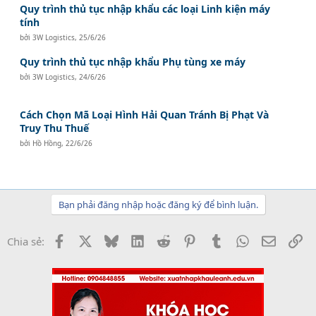
Quy trình thủ tục nhập khẩu các loại Linh kiện máy
tính
bởi
3W Logistics
,
25/6/26
Quy trình thủ tục nhập khẩu Phụ tùng xe máy
bởi
3W Logistics
,
24/6/26
Cách Chọn Mã Loại Hình Hải Quan Tránh Bị Phạt Và
Truy Thu Thuế
bởi
Hồ Hồng
,
22/6/26
Bạn phải đăng nhập hoặc đăng ký để bình luận.
Facebook
X
Bluesky
LinkedIn
Reddit
Pinterest
Tumblr
WhatsApp
Email
Li
Chia sẻ: