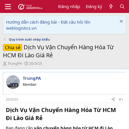
Đăng nhập
Đăng ký
Hướng dẫn cách đăng bài - Đặt câu hỏi lên
weblogistics.vn
Quy trình xuất nhập khẩu
Dịch Vụ Vận Chuyển Hàng Hóa Từ
Chia sẻ
HCM Đi Lào Giá Rẻ
T
N
TrungPA
20/3/25
h
g
r
à
TrungPA
e
y
a
g
Member
d
ử
s
i
t
20/3/25
#1
a
Dịch Vụ Vận Chuyển Hàng Hóa Từ HCM
r
t
Đi Lào Giá Rẻ​
e
r
Bạn đang cần
vận chuyển hàng hóa từ HCM đi Lào