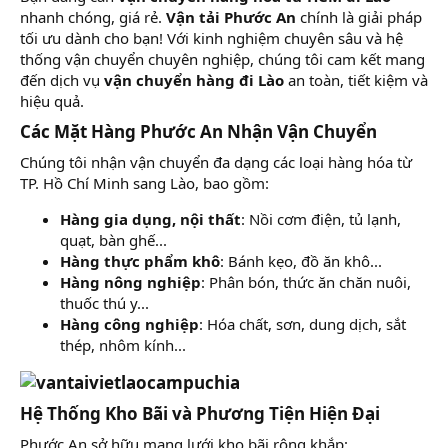
nhanh chóng, giá rẻ.
Vận tải Phước An
chính là giải pháp
tối ưu dành cho bạn! Với kinh nghiệm chuyên sâu và hệ
thống vận chuyển chuyên nghiệp, chúng tôi cam kết mang
đến dịch vụ
vận chuyển hàng đi Lào
an toàn, tiết kiệm và
hiệu quả.
Các Mặt Hàng Phước An Nhận Vận Chuyển​
Chúng tôi nhận vận chuyển đa dạng các loại hàng hóa từ
TP. Hồ Chí Minh sang Lào, bao gồm:
Hàng gia dụng, nội thất
: Nồi cơm điện, tủ lạnh,
quạt, bàn ghế...
Hàng thực phẩm khô
: Bánh kẹo, đồ ăn khô...
Hàng nông nghiệp
: Phân bón, thức ăn chăn nuôi,
thuốc thú y...
Hàng công nghiệp
: Hóa chất, sơn, dung dịch, sắt
thép, nhôm kính...
Hệ Thống Kho Bãi và Phương Tiện Hiện Đại​
Phước An sở hữu mạng lưới kho bãi rộng khắp: