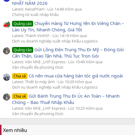
NHẤT NĂM 2026
Latest: KeiraPham
Lúc 14:48 Hôm qua
Chứng từ xuất nhập khẩu
Chuyển Hàng Từ Hưng Yên Đi Viêng Chăn –
Quảng cáo
Lào Uy Tín, Nhanh Chóng, Giá Tốt
Latest: Thành Vinh01
Lúc 14:19 Hôm qua
Dịch vụ doanh nghiệp xuất nhập khẩu-Logistics
Gửi Lồng Đèn Trung Thu Đi Mỹ – Đóng Gói
Quảng cáo
Cẩn Thận, Giao Tận Nhà, Thủ Tục Trọn Gói
Latest: Văn Nhã _LHP Express
Lúc 10:49 Hôm qua
Vận chuyển đa phương thức
Có nên mua cửa hàng bán tóc giả nước ngoài
Chia sẻ
Latest: Thiết bị máy ảnh
Lúc 10:29 Hôm qua
Dịch vụ doanh nghiệp xuất nhập khẩu-Logistics
Gửi Bánh Trung Thu Đi Úc An Toàn – Nhanh
Chia sẻ
Chóng – Bao Thuế Nhập Khẩu
Latest: Văn Nhã _LHP Express
Lúc 10:25 Hôm qua
Vận chuyển đa phương thức
Xem nhiều