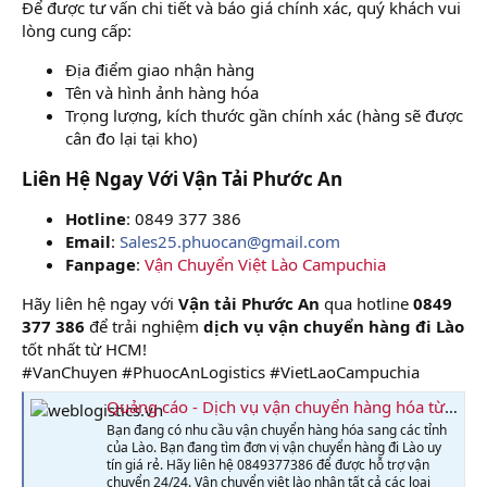
Để được tư vấn chi tiết và báo giá chính xác, quý khách vui
lòng cung cấp:
Địa điểm giao nhận hàng
Tên và hình ảnh hàng hóa
Trọng lượng, kích thước gần chính xác (hàng sẽ được
cân đo lại tại kho)
Liên Hệ Ngay Với Vận Tải Phước An​
Hotline
: 0849 377 386
Email
:
Sales25.phuocan@gmail.com
Fanpage
:
Vận Chuyển Việt Lào Campuchia
Hãy liên hệ ngay với
Vận tải Phước An
qua hotline
0849
377 386
để trải nghiệm
dịch vụ vận chuyển hàng đi Lào
tốt nhất từ HCM!
#VanChuyen #PhuocAnLogistics #VietLaoCampuchia
Quảng cáo - Dịch vụ vận chuyển hàng hóa từ Đà Nẵng sang Lào - 0849377386
Bạn đang có nhu cầu vận chuyển hàng hóa sang các tỉnh
của Lào. Bạn đang tìm đơn vị vận chuyển hàng đi Lào uy
tín giá rẻ. Hãy liên hệ 0849377386 để được hỗ trợ vận
chuyển 24/24. Vận chuyển việt lào nhận tất cả các loại