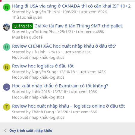
Hàng đi USA via cảng ở CANADA thì có cần khai ISF 10+2
N
Started by Nguyễn Thị Nhi
19/6/20
Lượt xem: 692K
Thủ tục hải quan
Giá Xe tải Faw 8 tấn Thùng 9M7 chở pallet.
Quảng cáo
Started by oToHungPhat
25/1/21
Lượt xem: 468K
Mua bán quốc tế
Review CHÍNH XÁC học xuất nhập khẩu ở đâu tốt?
H
Started by Hà Linh
2/5/18
Lượt xem: 233K
Học xuất nhập khẩu-logistics
Review học logistics ở đâu tốt
N
Started by Nguyễn Sung
13/10/18
Lượt xem: 143K
Học xuất nhập khẩu-logistics
Học xuất nhập khẩu ở Eximtrain có tốt không?
L
Started by linhle2018
13/7/18
Lượt xem: 106K
Học xuất nhập khẩu-logistics
Review học xuất nhập khẩu – logistics online ở đâu tốt
T
Started by Thành Dung
3/3/20
Lượt xem: 66K
Học xuất nhập khẩu-logistics
Quy trình xuất nhập khẩu