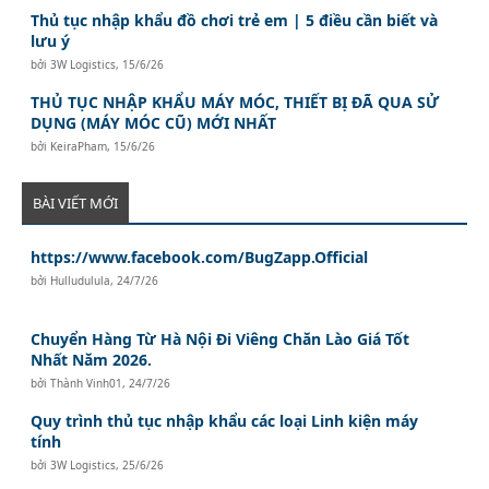
Thủ tục nhập khẩu đồ chơi trẻ em | 5 điều cần biết và
lưu ý
bởi
3W Logistics
,
15/6/26
THỦ TỤC NHẬP KHẨU MÁY MÓC, THIẾT BỊ ĐÃ QUA SỬ
DỤNG (MÁY MÓC CŨ) MỚI NHẤT
bởi
KeiraPham
,
15/6/26
BÀI VIẾT MỚI
https://www.facebook.com/BugZapp.Official
bởi
Hulludulula
,
24/7/26
Chuyển Hàng Từ Hà Nội Đi Viêng Chăn Lào Giá Tốt
Nhất Năm 2026.
bởi
Thành Vinh01
,
24/7/26
Quy trình thủ tục nhập khẩu các loại Linh kiện máy
tính
bởi
3W Logistics
,
25/6/26