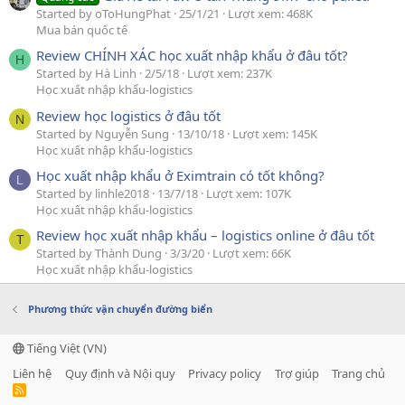
Started by oToHungPhat
25/1/21
Lượt xem: 468K
Mua bán quốc tế
Review CHÍNH XÁC học xuất nhập khẩu ở đâu tốt?
H
Started by Hà Linh
2/5/18
Lượt xem: 237K
Học xuất nhập khẩu-logistics
Review học logistics ở đâu tốt
N
Started by Nguyễn Sung
13/10/18
Lượt xem: 145K
Học xuất nhập khẩu-logistics
Học xuất nhập khẩu ở Eximtrain có tốt không?
L
Started by linhle2018
13/7/18
Lượt xem: 107K
Học xuất nhập khẩu-logistics
Review học xuất nhập khẩu – logistics online ở đâu tốt
T
Started by Thành Dung
3/3/20
Lượt xem: 66K
Học xuất nhập khẩu-logistics
Phương thức vận chuyển đường biển
Tiếng Việt (VN)
Liên hệ
Quy định và Nội quy
Privacy policy
Trợ giúp
Trang chủ
R
S