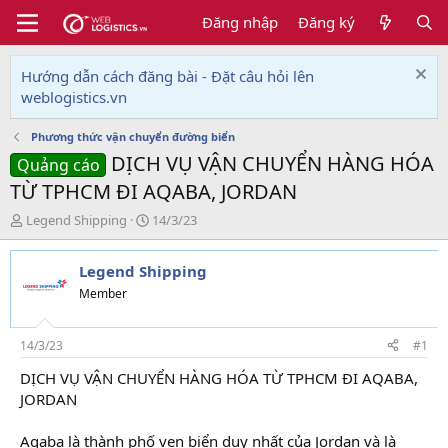
Đăng nhập
Đăng ký
Hướng dẫn cách đăng bài - Đặt câu hỏi lên
weblogistics.vn
Phương thức vận chuyển đường biển
DỊCH VỤ VẬN CHUYỂN HÀNG HÓA
Quảng cáo
TỪ TPHCM ĐI AQABA, JORDAN
T
N
Legend Shipping
14/3/23
h
g
r
à
Legend Shipping
e
y
a
g
Member
d
ử
s
i
t
14/3/23
#1
a
DỊCH VỤ VẬN CHUYỂN HÀNG HÓA TỪ TPHCM ĐI AQABA,
r
JORDAN
t
e
r
Aqaba là thành phố ven biển duy nhất của Jordan và là