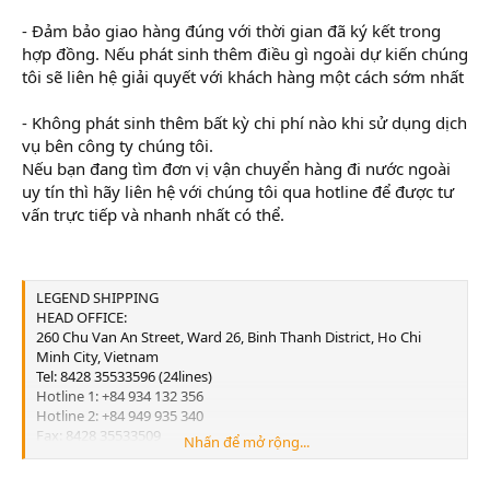
- Đảm bảo giao hàng đúng với thời gian đã ký kết trong
hợp đồng. Nếu phát sinh thêm điều gì ngoài dự kiến chúng
tôi sẽ liên hệ giải quyết với khách hàng một cách sớm nhất
- Không phát sinh thêm bất kỳ chi phí nào khi sử dụng dịch
vụ bên công ty chúng tôi.
Nếu bạn đang tìm đơn vị vận chuyển hàng đi nước ngoài
uy tín thì hãy liên hệ với chúng tôi qua hotline để được tư
vấn trực tiếp và nhanh nhất có thể.
LEGEND SHIPPING
HEAD OFFICE:
260 Chu Van An Street, Ward 26, Binh Thanh District, Ho Chi
Minh City, Vietnam
Tel: 8428 35533596 (24lines)
Hotline 1: +84 934 132 356
Hotline 2: +84 949 935 340
Fax: 8428 35533509
Nhấn để mở rộng...
Email:
info@legend-shipping.com
HAI PHONG OFFICE: