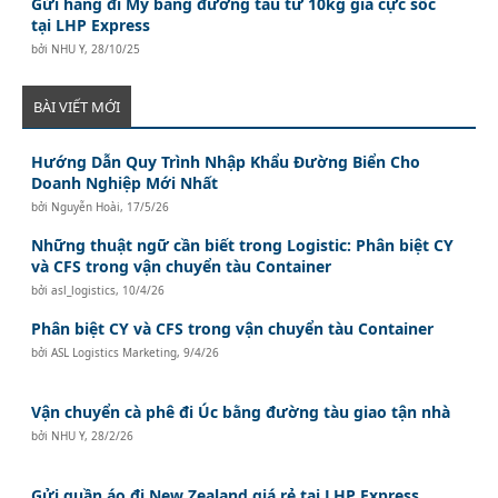
Gửi hàng đi Mỹ bằng đường tàu từ 10kg giá cực sốc
tại LHP Express
bởi
NHU Y
,
28/10/25
BÀI VIẾT MỚI
Hướng Dẫn Quy Trình Nhập Khẩu Đường Biển Cho
Doanh Nghiệp Mới Nhất
bởi
Nguyễn Hoài
,
17/5/26
Những thuật ngữ cần biết trong Logistic: Phân biệt CY
và CFS trong vận chuyển tàu Container
bởi
asl_logistics
,
10/4/26
Phân biệt CY và CFS trong vận chuyển tàu Container
bởi
ASL Logistics Marketing
,
9/4/26
Vận chuyển cà phê đi Úc bằng đường tàu giao tận nhà
bởi
NHU Y
,
28/2/26
Gửi quần áo đi New Zealand giá rẻ tại LHP Express