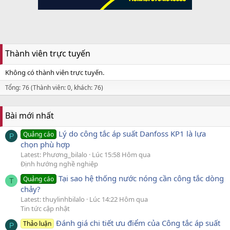
Thành viên trực tuyến
Không có thành viên trực tuyến.
Tổng: 76 (Thành viên: 0, khách: 76)
Bài mới nhất
Lý do công tắc áp suất Danfoss KP1 là lựa
Quảng cáo
P
chọn phù hợp
Latest: Phương_bilalo
Lúc 15:58 Hôm qua
Định hướng nghề nghiệp
Tại sao hệ thống nước nóng cần công tắc dòng
Quảng cáo
T
chảy?
Latest: thuylinhbilalo
Lúc 14:22 Hôm qua
Tin tức cập nhật
Đánh giá chi tiết ưu điểm của Công tắc áp suất
Thảo luận
P