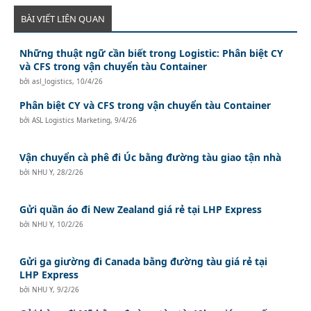
No.3 Le Thanh Tong Street, May To Ward, Ngo Quyen District,
Hai Phong City, Vietnam
BÀI VIẾT LIÊN QUAN
Tel: 84225 3999679
Fax: 84225 3999569
Những thuật ngữ cần biết trong Logistic: Phân biệt CY
Email:
Lghp@legend-shipping.com
và CFS trong vận chuyển tàu Container
bởi
asl_logistics
,
10/4/26
Phân biệt CY và CFS trong vận chuyển tàu Container
bởi
ASL Logistics Marketing
,
9/4/26
Vận chuyển cà phê đi Úc bằng đường tàu giao tận nhà
bởi
NHU Y
,
28/2/26
Gửi quần áo đi New Zealand giá rẻ tại LHP Express
bởi
NHU Y
,
10/2/26
Gửi ga giường đi Canada bằng đường tàu giá rẻ tại
LHP Express
bởi
NHU Y
,
9/2/26