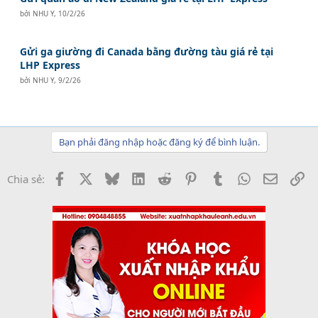
bởi
NHU Y
,
10/2/26
Gửi ga giường đi Canada bằng đường tàu giá rẻ tại
LHP Express
bởi
NHU Y
,
9/2/26
Bạn phải đăng nhập hoặc đăng ký để bình luận.
Facebook
X
Bluesky
LinkedIn
Reddit
Pinterest
Tumblr
WhatsApp
Email
Li
Chia sẻ: