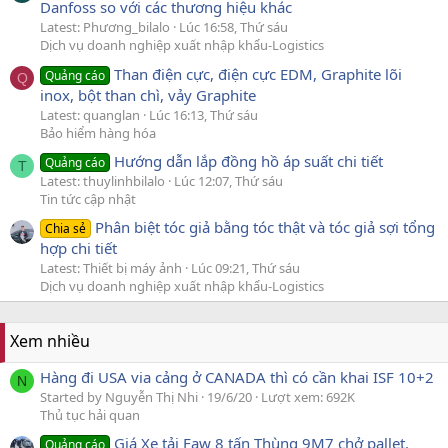
Danfoss so với các thương hiệu khác
Latest: Phương_bilalo
Lúc 16:58, Thứ sáu
Dịch vụ doanh nghiệp xuất nhập khẩu-Logistics
Than điện cực, điện cực EDM, Graphite lõi
Quảng cáo
Q
inox, bột than chì, vảy Graphite
Latest: quanglan
Lúc 16:13, Thứ sáu
Bảo hiểm hàng hóa
Hướng dẫn lắp đồng hồ áp suất chi tiết
Quảng cáo
T
Latest: thuylinhbilalo
Lúc 12:07, Thứ sáu
Tin tức cập nhật
Phân biệt tóc giả bằng tóc thật và tóc giả sợi tổng
Chia sẻ
hợp chi tiết
Latest: Thiết bị máy ảnh
Lúc 09:21, Thứ sáu
Dịch vụ doanh nghiệp xuất nhập khẩu-Logistics
Xem nhiều
Hàng đi USA via cảng ở CANADA thì có cần khai ISF 10+2
N
Started by Nguyễn Thị Nhi
19/6/20
Lượt xem: 692K
Thủ tục hải quan
Giá Xe tải Faw 8 tấn Thùng 9M7 chở pallet.
Quảng cáo