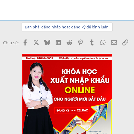
Bạn phải đăng nhập hoặc đăng ký để bình luận.
Facebook
X
Bluesky
LinkedIn
Reddit
Pinterest
Tumblr
WhatsApp
Email
Li
Chia sẻ: