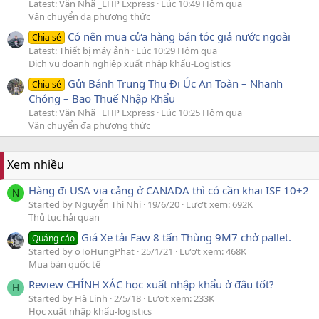
Latest: Văn Nhã _LHP Express
Lúc 10:49 Hôm qua
Vận chuyển đa phương thức
Có nên mua cửa hàng bán tóc giả nước ngoài
Chia sẻ
Latest: Thiết bị máy ảnh
Lúc 10:29 Hôm qua
Dịch vụ doanh nghiệp xuất nhập khẩu-Logistics
Gửi Bánh Trung Thu Đi Úc An Toàn – Nhanh
Chia sẻ
Chóng – Bao Thuế Nhập Khẩu
Latest: Văn Nhã _LHP Express
Lúc 10:25 Hôm qua
Vận chuyển đa phương thức
Xem nhiều
Hàng đi USA via cảng ở CANADA thì có cần khai ISF 10+2
N
Started by Nguyễn Thị Nhi
19/6/20
Lượt xem: 692K
Thủ tục hải quan
Giá Xe tải Faw 8 tấn Thùng 9M7 chở pallet.
Quảng cáo
Started by oToHungPhat
25/1/21
Lượt xem: 468K
Mua bán quốc tế
Review CHÍNH XÁC học xuất nhập khẩu ở đâu tốt?
H
Started by Hà Linh
2/5/18
Lượt xem: 233K
Học xuất nhập khẩu-logistics