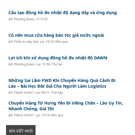
Cấu tạo đồng hồ đo nhiệt độ dạng dây và ứng dụng
bởi
Phương_bilalo
,
31/7/26
Có nên mua cửa hàng bán tóc giả nước ngoài
bởi
Thiết bị máy ảnh
,
Lúc 10:29 Hôm qua
Lợi ích khi sử dụng đồng hồ đo nhiệt độ DAWN
bởi
Phương_bilalo
,
Lúc 15:59, Thứ ba
Những Sai Lầm FWD Khi Chuyển Hàng Quá Cảnh Đi
Lào – Bài Học Đắt Giá Cho Người Làm Logistics
bởi
Thành Vinh01
,
Lúc 09:21, Thứ bảy
Chuyển Hàng Từ Hưng Yên Đi Viêng Chăn – Lào Uy Tín,
Nhanh Chóng, Giá Tốt
bởi
Thành Vinh01
,
Lúc 14:19 Hôm qua
BÀI VIẾT MỚI