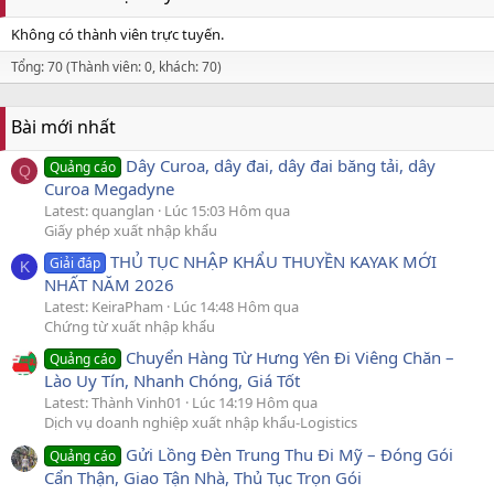
Không có thành viên trực tuyến.
Tổng: 70 (Thành viên: 0, khách: 70)
Bài mới nhất
Dây Curoa, dây đai, dây đai băng tải, dây
Quảng cáo
Q
Curoa Megadyne
Latest: quanglan
Lúc 15:03 Hôm qua
Giấy phép xuất nhập khẩu
THỦ TỤC NHẬP KHẨU THUYỀN KAYAK MỚI
Giải đáp
K
NHẤT NĂM 2026
Latest: KeiraPham
Lúc 14:48 Hôm qua
Chứng từ xuất nhập khẩu
Chuyển Hàng Từ Hưng Yên Đi Viêng Chăn –
Quảng cáo
Lào Uy Tín, Nhanh Chóng, Giá Tốt
Latest: Thành Vinh01
Lúc 14:19 Hôm qua
Dịch vụ doanh nghiệp xuất nhập khẩu-Logistics
Gửi Lồng Đèn Trung Thu Đi Mỹ – Đóng Gói
Quảng cáo
Cẩn Thận, Giao Tận Nhà, Thủ Tục Trọn Gói