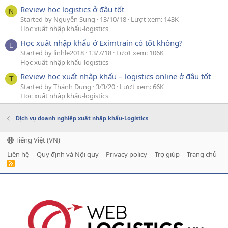
Review học logistics ở đâu tốt
N
Started by Nguyễn Sung
13/10/18
Lượt xem: 143K
Học xuất nhập khẩu-logistics
Học xuất nhập khẩu ở Eximtrain có tốt không?
L
Started by linhle2018
13/7/18
Lượt xem: 106K
Học xuất nhập khẩu-logistics
Review học xuất nhập khẩu – logistics online ở đâu tốt
T
Started by Thành Dung
3/3/20
Lượt xem: 66K
Học xuất nhập khẩu-logistics
Dịch vụ doanh nghiệp xuất nhập khẩu-Logistics
Tiếng Việt (VN)
Liên hệ
Quy định và Nội quy
Privacy policy
Trợ giúp
Trang chủ
R
S
S