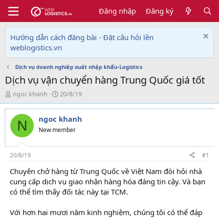
Đăng nhập
Đăng ký
Hướng dẫn cách đăng bài - Đặt câu hỏi lên
weblogistics.vn
Dịch vụ doanh nghiệp xuất nhập khẩu-Logistics
Dịch vụ vận chuyển hàng Trung Quốc giá tốt
T
N
ngoc khanh
20/8/19
h
g
r
à
ngoc khanh
e
y
N
a
g
New member
d
ử
s
i
t
20/8/19
#1
a
Chuyên chở hàng từ Trung Quốc về Việt Nam đòi hỏi nhà
r
cung cấp dịch vụ giao nhận hàng hóa đáng tin cậy. Và bạn
t
e
có thể tìm thấy đối tác này tại TCM.
r
Với hơn hai mươi năm kinh nghiệm, chúng tôi có thể đáp