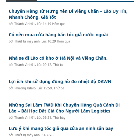
Chuyển Hàng Từ Hưng Yên Đi Viêng Chăn – Lào Uy Tín,
Nhanh Chóng, Giá Tốt
bởi
Thành Vinh01
,
Lúc 14:19 Hôm qua
Có nên mua cửa hàng bán tóc giả nước ngoài
bởi
Thiết bị máy ảnh
,
Lúc 10:29 Hôm qua
Nhà xe đi Lào có kho ở Hà Nội và Viêng Chăn.
bởi
Thành Vinh01
,
Lúc 09:12, Thứ tư
Lợi ích khi sử dụng đồng hồ đo nhiệt độ DAWN
bởi
Phương_bilalo
,
Lúc 15:59, Thứ ba
Những Sai Lầm FWD Khi Chuyển Hàng Quá Cảnh Đi
Lào – Bài Học Đắt Giá Cho Người Làm Logistics
bởi
Thành Vinh01
,
Lúc 09:21, Thứ bảy
Lưu ý khi mang tóc giả qua cửa an ninh sân bay
bởi
Thiết bị máy ảnh
,
31/7/26