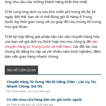
ứng nhu cầu của những khách hàng khắt khe nhất.
TCM cung ứng dịch vụ lưu kho miễn phí trong tối đa 30
ngày. Bởi thế, bạn sẽ có thể đóng gói lô hàng ở Trung
Quốc kịp thời gian cùng với sự giúp đỡ của chúng tôi trong
mọi giai đoạn.
TCM ký hợp đồng giải pháp hậu cần vận chuyển hàng hóa
của bạn với giá dịch vụ thích hợp cho mọi công ty để
vận
chuyển hàng từ Trung Quốc về Việt Nam
. Các đối tác của
chúng tôi đáng tin cậy và với nhiều năm kinh nghiệm, đảm
bảo việc giao hàng nhanh chóng.
BÀI VIẾT LIÊN QUAN
Chuyển Hàng Từ Hưng Yên Đi Viêng Chăn – Lào Uy Tín,
Nhanh Chóng, Giá Tốt
bởi
Thành Vinh01
,
Lúc 14:19 Hôm qua
Có nên mua cửa hàng bán tóc giả nước ngoài
bởi
Thiết bị máy ảnh
,
Lúc 10:29 Hôm qua