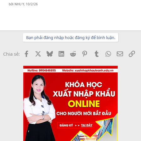
bởi
NHU Y
,
10/2/26
Bạn phải đăng nhập hoặc đăng ký để bình luận.
Facebook
X
Bluesky
LinkedIn
Reddit
Pinterest
Tumblr
WhatsApp
Email
Li
Chia sẻ: