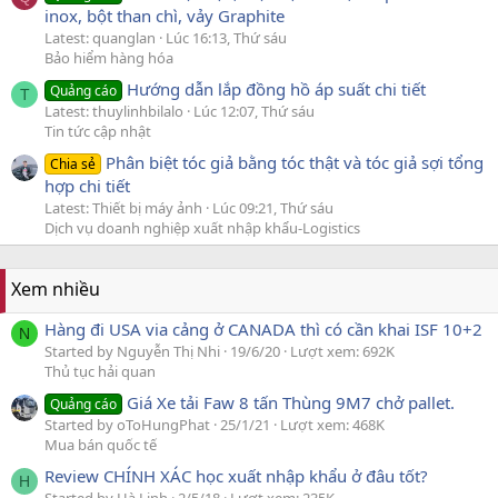
inox, bột than chì, vảy Graphite
Latest: quanglan
Lúc 16:13, Thứ sáu
Bảo hiểm hàng hóa
Hướng dẫn lắp đồng hồ áp suất chi tiết
Quảng cáo
T
Latest: thuylinhbilalo
Lúc 12:07, Thứ sáu
Tin tức cập nhật
Phân biệt tóc giả bằng tóc thật và tóc giả sợi tổng
Chia sẻ
hợp chi tiết
Latest: Thiết bị máy ảnh
Lúc 09:21, Thứ sáu
Dịch vụ doanh nghiệp xuất nhập khẩu-Logistics
Xem nhiều
Hàng đi USA via cảng ở CANADA thì có cần khai ISF 10+2
N
Started by Nguyễn Thị Nhi
19/6/20
Lượt xem: 692K
Thủ tục hải quan
Giá Xe tải Faw 8 tấn Thùng 9M7 chở pallet.
Quảng cáo
Started by oToHungPhat
25/1/21
Lượt xem: 468K
Mua bán quốc tế
Review CHÍNH XÁC học xuất nhập khẩu ở đâu tốt?
H