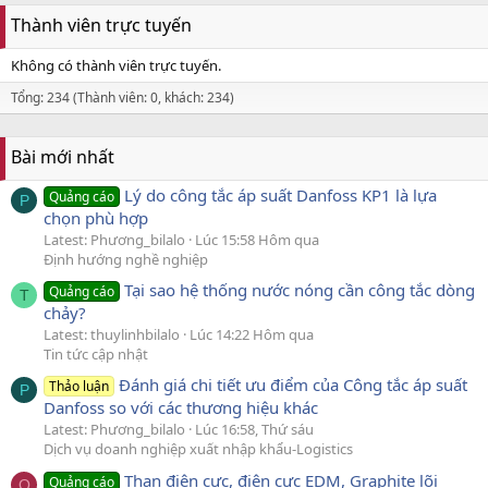
Thành viên trực tuyến
Không có thành viên trực tuyến.
Tổng: 234 (Thành viên: 0, khách: 234)
Bài mới nhất
Lý do công tắc áp suất Danfoss KP1 là lựa
Quảng cáo
P
chọn phù hợp
Latest: Phương_bilalo
Lúc 15:58 Hôm qua
Định hướng nghề nghiệp
Tại sao hệ thống nước nóng cần công tắc dòng
Quảng cáo
T
chảy?
Latest: thuylinhbilalo
Lúc 14:22 Hôm qua
Tin tức cập nhật
Đánh giá chi tiết ưu điểm của Công tắc áp suất
Thảo luận
P
Danfoss so với các thương hiệu khác
Latest: Phương_bilalo
Lúc 16:58, Thứ sáu
Dịch vụ doanh nghiệp xuất nhập khẩu-Logistics
Than điện cực, điện cực EDM, Graphite lõi
Quảng cáo
Q