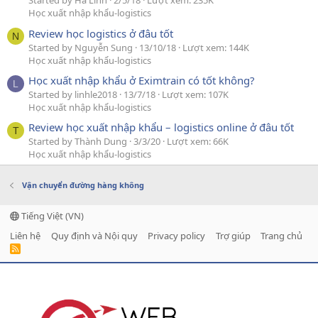
Started by Hà Linh
2/5/18
Lượt xem: 235K
Học xuất nhập khẩu-logistics
Review học logistics ở đâu tốt
N
Started by Nguyễn Sung
13/10/18
Lượt xem: 144K
Học xuất nhập khẩu-logistics
Học xuất nhập khẩu ở Eximtrain có tốt không?
L
Started by linhle2018
13/7/18
Lượt xem: 107K
Học xuất nhập khẩu-logistics
Review học xuất nhập khẩu – logistics online ở đâu tốt
T
Started by Thành Dung
3/3/20
Lượt xem: 66K
Học xuất nhập khẩu-logistics
Vận chuyển đường hàng không
Tiếng Việt (VN)
Liên hệ
Quy định và Nội quy
Privacy policy
Trợ giúp
Trang chủ
R
S
S