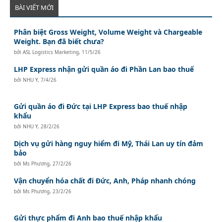
BÀI VIẾT MỚI
Phân biệt Gross Weight, Volume Weight và Chargeable
Weight. Bạn đã biết chưa?
bởi
ASL Logistics Marketing
,
11/5/26
LHP Express nhận gửi quần áo đi Phần Lan bao thuế
bởi
NHU Y
,
7/4/26
Gửi quần áo đi Đức tại LHP Express bao thuế nhập
khẩu
bởi
NHU Y
,
28/2/26
Dịch vụ gửi hàng nguy hiểm đi Mỹ, Thái Lan uy tín đảm
bảo
bởi
Ms Phương
,
27/2/26
Vận chuyển hóa chất đi Đức, Anh, Pháp nhanh chóng
bởi
Ms Phương
,
23/2/26
Gửi thực phẩm đi Anh bao thuế nhập khẩu