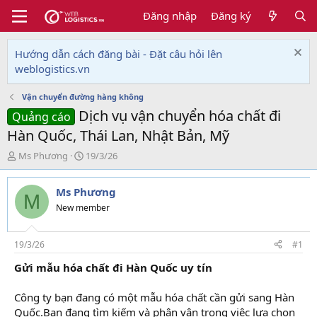
Đăng nhập
Đăng ký
Hướng dẫn cách đăng bài - Đặt câu hỏi lên
weblogistics.vn
Vận chuyển đường hàng không
Dịch vụ vận chuyển hóa chất đi
Quảng cáo
Hàn Quốc, Thái Lan, Nhật Bản, Mỹ
T
N
Ms Phương
19/3/26
h
g
r
à
Ms Phương
e
y
M
a
g
New member
d
ử
s
i
t
19/3/26
#1
a
Gửi mẫu hóa chất đi Hàn Quốc uy tín
r
t
e
Công ty bạn đang có một mẫu hóa chất cần gửi sang Hàn
r
Quốc.Bạn đang tìm kiếm và phân vân trong việc lựa chọn