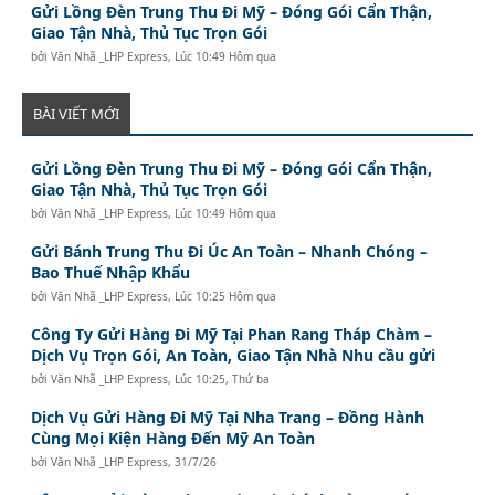
Gửi Lồng Đèn Trung Thu Đi Mỹ – Đóng Gói Cẩn Thận,
Giao Tận Nhà, Thủ Tục Trọn Gói
bởi
Văn Nhã _LHP Express
,
Lúc 10:49 Hôm qua
BÀI VIẾT MỚI
Gửi Lồng Đèn Trung Thu Đi Mỹ – Đóng Gói Cẩn Thận,
Giao Tận Nhà, Thủ Tục Trọn Gói
bởi
Văn Nhã _LHP Express
,
Lúc 10:49 Hôm qua
Gửi Bánh Trung Thu Đi Úc An Toàn – Nhanh Chóng –
Bao Thuế Nhập Khẩu
bởi
Văn Nhã _LHP Express
,
Lúc 10:25 Hôm qua
Công Ty Gửi Hàng Đi Mỹ Tại Phan Rang Tháp Chàm –
Dịch Vụ Trọn Gói, An Toàn, Giao Tận Nhà Nhu cầu gửi
bởi
Văn Nhã _LHP Express
,
Lúc 10:25, Thứ ba
Dịch Vụ Gửi Hàng Đi Mỹ Tại Nha Trang – Đồng Hành
Cùng Mọi Kiện Hàng Đến Mỹ An Toàn
bởi
Văn Nhã _LHP Express
,
31/7/26