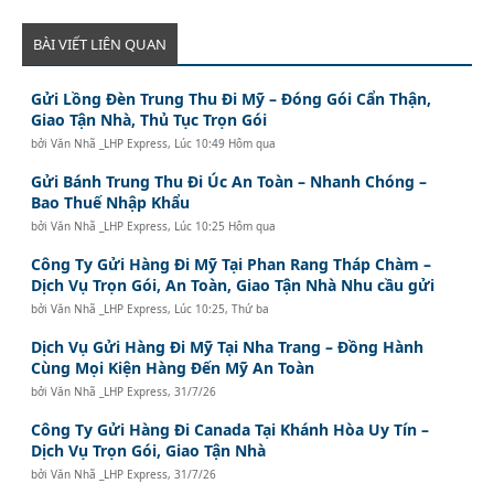
BÀI VIẾT LIÊN QUAN
Gửi Lồng Đèn Trung Thu Đi Mỹ – Đóng Gói Cẩn Thận,
Giao Tận Nhà, Thủ Tục Trọn Gói
bởi
Văn Nhã _LHP Express
,
Lúc 10:49 Hôm qua
Gửi Bánh Trung Thu Đi Úc An Toàn – Nhanh Chóng –
Bao Thuế Nhập Khẩu
bởi
Văn Nhã _LHP Express
,
Lúc 10:25 Hôm qua
Công Ty Gửi Hàng Đi Mỹ Tại Phan Rang Tháp Chàm –
Dịch Vụ Trọn Gói, An Toàn, Giao Tận Nhà Nhu cầu gửi
bởi
Văn Nhã _LHP Express
,
Lúc 10:25, Thứ ba
Dịch Vụ Gửi Hàng Đi Mỹ Tại Nha Trang – Đồng Hành
Cùng Mọi Kiện Hàng Đến Mỹ An Toàn
bởi
Văn Nhã _LHP Express
,
31/7/26
Công Ty Gửi Hàng Đi Canada Tại Khánh Hòa Uy Tín –
Dịch Vụ Trọn Gói, Giao Tận Nhà
bởi
Văn Nhã _LHP Express
,
31/7/26