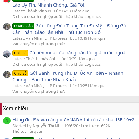
Lào Uy Tín, Nhanh Chóng, Giá Tốt
Latest: Thành Vinh01
Lúc 14:19 Hôm qua
Dịch vụ doanh nghiệp xuất nhập khẩu-Logistics
Gửi Lồng Đèn Trung Thu Đi Mỹ – Đóng Gói
Quảng cáo
Cẩn Thận, Giao Tận Nhà, Thủ Tục Trọn Gói
Latest: Văn Nhã _LHP Express
Lúc 10:49 Hôm qua
Vận chuyển đa phương thức
Có nên mua cửa hàng bán tóc giả nước ngoài
Chia sẻ
Latest: Thiết bị máy ảnh
Lúc 10:29 Hôm qua
Dịch vụ doanh nghiệp xuất nhập khẩu-Logistics
Gửi Bánh Trung Thu Đi Úc An Toàn – Nhanh
Chia sẻ
Chóng – Bao Thuế Nhập Khẩu
Latest: Văn Nhã _LHP Express
Lúc 10:25 Hôm qua
Vận chuyển đa phương thức
Xem nhiều
Hàng đi USA via cảng ở CANADA thì có cần khai ISF 10+2
N
Started by Nguyễn Thị Nhi
19/6/20
Lượt xem: 692K
Thủ tục hải quan