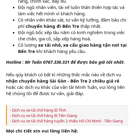
ràng, chính xác, đầy đủ.
Đội ngũ nhân viên, tài xế luôn thân thiện hợp tác và
làm việc hết mình vì khách hàng.
Có nhân viên khảo sát, tư vấn kỹ lưỡng, đảm bảo chi
phí
chuyển hàng đi Bến Tre
thấp nhất.
Đội ngũ bốc xếp lâu năm có kinh nghiệm trong việc
che chắn, gia cố, sắp xếp hàng hoá.
Có lượng
xe tải nhỏ, xe cẩu giao hàng tận nơi tại
Bến Tre
khi khách hàng yêu cầu.
Hotline : Mr Tuấn 0767.330.331 để được báo giá tốt nhất.
Nếu qúy khách có bất kì những thắc mắc nào về dịch vụ
nhận
chuyển hàng Sài Gòn - Bến Tre 2 chiều giá rẻ
hoặc các dịch vụ khác của vận tải Minh Tuấn, vui lòng liên
hệ chúng tôi để được tư vấn, giải đáp.
- Dịch vụ xe tải chở hàng đi Tỉnh
- Dịch vụ xe tải chở hàng đi Tiền Giang
- Dịch vụ xe tải chở hàng tuyến 2 chiều Hồ Chí Minh - Tiền Giang
Mọi chi tiết xin vui lòng liên hệ: