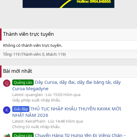
Thành viên trực tuyến
Không có thành viên trực tuyến.
Tổng: 119 (Thành viên: 0, khách: 119)
Bài mới nhất
Dây Curoa, dây đai, dây đai băng tải, dây
Quảng cáo
Q
Curoa Megadyne
Latest: quanglan
Lúc 15:03 Hôm qua
Giấy phép xuất nhập khẩu
THỦ TỤC NHẬP KHẨU THUYỀN KAYAK MỚI
Giải đáp
K
NHẤT NĂM 2026
Latest: KeiraPham
Lúc 14:48 Hôm qua
Chứng từ xuất nhập khẩu
Chuyển Hàng Từ Hưng Yên Đi Viêng Chăn –
Quảng cáo