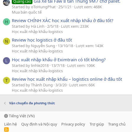
Giá Xe tải Faw 8 tấn Thùng 9M7 chở pallet.
Quảng cáo
Started by oToHungPhat
25/1/21
Lượt xem: 468K
Mua bán quốc tế
Review CHÍNH XÁC học xuất nhập khẩu ở đâu tốt?
H
Started by Hà Linh
2/5/18
Lượt xem: 233K
Học xuất nhập khẩu-logistics
Review học logistics ở đâu tốt
N
Started by Nguyễn Sung
13/10/18
Lượt xem: 143K
Học xuất nhập khẩu-logistics
Học xuất nhập khẩu ở Eximtrain có tốt không?
L
Started by linhle2018
13/7/18
Lượt xem: 106K
Học xuất nhập khẩu-logistics
Review học xuất nhập khẩu – logistics online ở đâu tốt
T
Started by Thành Dung
3/3/20
Lượt xem: 66K
Học xuất nhập khẩu-logistics
Vận chuyển đa phương thức
Tiếng Việt (VN)
Liên hệ
Quy định và Nội quy
Privacy policy
Trợ giúp
Trang chủ
R