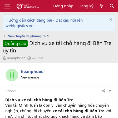
Đăng nhập
Đăng ký
Hướng dẫn cách đăng bài - Đặt câu hỏi lên
weblogistics.vn
Vận chuyển đa phương thức
Dịch vụ xe tải chở hàng đi Bến Tre
Quảng cáo
uy tín
T
N
hoanphuoc
27/5/21
h
g
r
à
hoanphuoc
e
y
H
a
g
New member
d
ử
s
i
t
27/5/21
#1
a
Dịch vụ xe tải chở hàng đi Bến Tre
r
Vận tải Minh Tuấn là đơn vị vận chuyển hàng hóa chuyên
t
e
nghiệp, chúng tôi chuyên
xe tải
chở hàng đi Bến Tre
với
r
mức chi phí tốt nhất cho quý khách hàng và đảm bảo