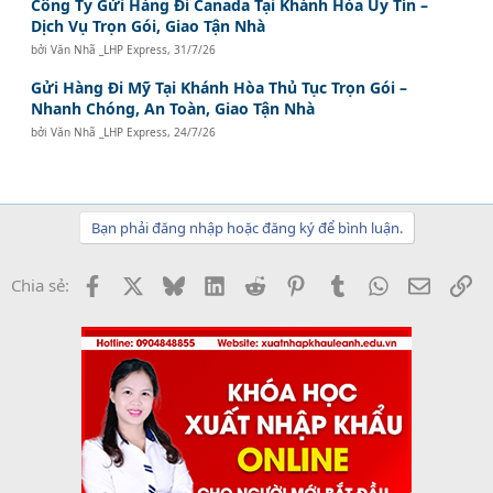
Công Ty Gửi Hàng Đi Canada Tại Khánh Hòa Uy Tín –
Dịch Vụ Trọn Gói, Giao Tận Nhà
bởi
Văn Nhã _LHP Express
,
31/7/26
Gửi Hàng Đi Mỹ Tại Khánh Hòa Thủ Tục Trọn Gói –
Nhanh Chóng, An Toàn, Giao Tận Nhà
bởi
Văn Nhã _LHP Express
,
24/7/26
Bạn phải đăng nhập hoặc đăng ký để bình luận.
Facebook
X
Bluesky
LinkedIn
Reddit
Pinterest
Tumblr
WhatsApp
Email
Li
Chia sẻ: