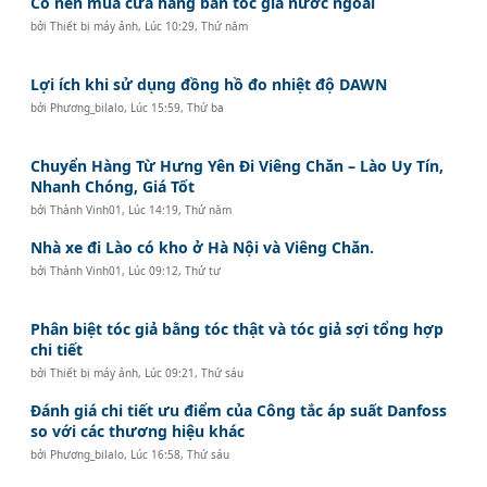
Có nên mua cửa hàng bán tóc giả nước ngoài
bởi
Thiết bị máy ảnh
,
Lúc 10:29, Thứ năm
Lợi ích khi sử dụng đồng hồ đo nhiệt độ DAWN
bởi
Phương_bilalo
,
Lúc 15:59, Thứ ba
Chuyển Hàng Từ Hưng Yên Đi Viêng Chăn – Lào Uy Tín,
Nhanh Chóng, Giá Tốt
bởi
Thành Vinh01
,
Lúc 14:19, Thứ năm
Nhà xe đi Lào có kho ở Hà Nội và Viêng Chăn.
bởi
Thành Vinh01
,
Lúc 09:12, Thứ tư
Phân biệt tóc giả bằng tóc thật và tóc giả sợi tổng hợp
chi tiết
bởi
Thiết bị máy ảnh
,
Lúc 09:21, Thứ sáu
Đánh giá chi tiết ưu điểm của Công tắc áp suất Danfoss
so với các thương hiệu khác
bởi
Phương_bilalo
,
Lúc 16:58, Thứ sáu