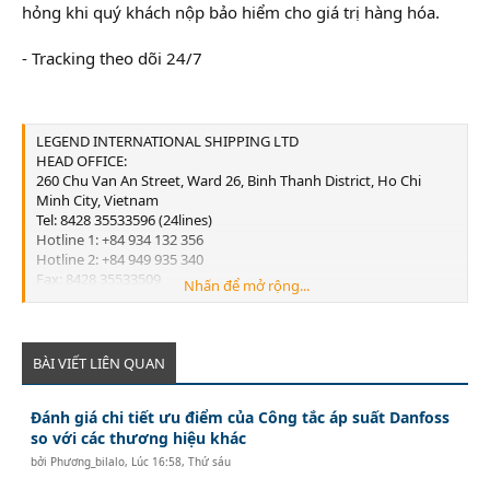
hỏng khi quý khách nộp bảo hiểm cho giá trị hàng hóa.
- Tracking theo dõi 24/7
LEGEND INTERNATIONAL SHIPPING LTD
HEAD OFFICE:
260 Chu Van An Street, Ward 26, Binh Thanh District, Ho Chi
Minh City, Vietnam
Tel: 8428 35533596 (24lines)
Hotline 1: +84 934 132 356
Hotline 2: +84 949 935 340
Fax: 8428 35533509
Nhấn để mở rộng...
Email:
info@legend-shipping.com
HAI PHONG OFFICE:
No.3 Le Thanh Tong Street, May To Ward, Ngo Quyen District,
Hai Phong City, Vietnam
BÀI VIẾT LIÊN QUAN
Tel: 84225 3999679
Fax: 84225 3999569
Đánh giá chi tiết ưu điểm của Công tắc áp suất Danfoss
Email:
Lghp@legend-shipping.com
so với các thương hiệu khác
bởi
Phương_bilalo
,
Lúc 16:58, Thứ sáu