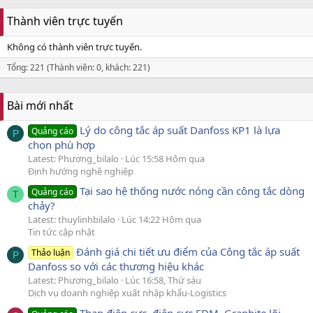
Thành viên trực tuyến
Không có thành viên trực tuyến.
Tổng: 221 (Thành viên: 0, khách: 221)
Bài mới nhất
Lý do công tắc áp suất Danfoss KP1 là lựa
Quảng cáo
P
chọn phù hợp
Latest: Phương_bilalo
Lúc 15:58 Hôm qua
Định hướng nghề nghiệp
Tại sao hệ thống nước nóng cần công tắc dòng
Quảng cáo
T
chảy?
Latest: thuylinhbilalo
Lúc 14:22 Hôm qua
Tin tức cập nhật
Đánh giá chi tiết ưu điểm của Công tắc áp suất
Thảo luận
P
Danfoss so với các thương hiệu khác
Latest: Phương_bilalo
Lúc 16:58, Thứ sáu
Dịch vụ doanh nghiệp xuất nhập khẩu-Logistics
Than điện cực, điện cực EDM, Graphite lõi