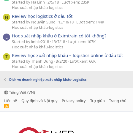
Started by Hà Linh
2/5/18
Lượt xem: 235K
Học xuất nhập khẩu-logistics
Review học logistics ở đâu tốt
N
Started by Nguyễn Sung
13/10/18
Lượt xem: 144K
Học xuất nhập khẩu-logistics
Học xuất nhập khẩu ở Eximtrain có tốt không?
L
Started by linhle2018
13/7/18
Lượt xem: 107K
Học xuất nhập khẩu-logistics
Review học xuất nhập khẩu – logistics online ở đâu tốt
T
Started by Thành Dung
3/3/20
Lượt xem: 66K
Học xuất nhập khẩu-logistics
Dịch vụ doanh nghiệp xuất nhập khẩu-Logistics
Tiếng Việt (VN)
Liên hệ
Quy định và Nội quy
Privacy policy
Trợ giúp
Trang chủ
R
S
S