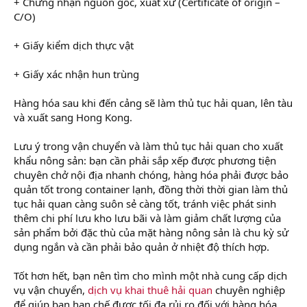
+ Chứng nhận nguồn gốc, xuất xứ (Certificate of origịn –
C/O)
+ Giấy kiểm dịch thực vật
+ Giấy xác nhận hun trùng
Hàng hóa sau khi đến cảng sẽ làm thủ tục hải quan, lên tàu
và xuất sang Hong Kong.
Lưu ý trong vận chuyển và làm thủ tục hải quan cho xuất
khẩu nông sản: bạn cần phải sắp xếp được phương tiện
chuyên chở nội địa nhanh chóng, hàng hóa phải được bảo
quản tốt trong container lạnh, đồng thời thời gian làm thủ
tục hải quan càng suôn sẻ càng tốt, tránh việc phát sinh
thêm chi phí lưu kho lưu bãi và làm giảm chất lượng của
sản phẩm bởi đặc thù của mặt hàng nông sản là chu kỳ sử
dụng ngắn và cần phải bảo quản ở nhiệt độ thích hợp.
Tốt hơn hết, bạn nên tìm cho mình một nhà cung cấp dịch
vụ vận chuyển,
dịch vụ khai thuê hải quan
chuyên nghiệp
để giúp bạn hạn chế được tối đa rủi ro đối với hàng hóa