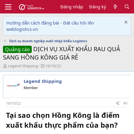
Đăng nhập
Đăng ký
Hướng dẫn cách đăng bài - Đặt câu hỏi lên
weblogistics.vn
Dịch vụ doanh nghiệp xuất nhập khẩu-Logistics
DỊCH VỤ XUẤT KHẨU RAU QUẢ
Quảng cáo
SANG HỒNG KÔNG GIÁ RẺ
T
N
Legend Shipping
19/10/22
h
g
r
à
Legend Shipping
e
y
a
g
Member
d
ử
s
i
t
19/10/22
#1
a
Tại sao chọn Hồng Kông là điểm
r
t
xuất khẩu thực phẩm của bạn?​
e
r