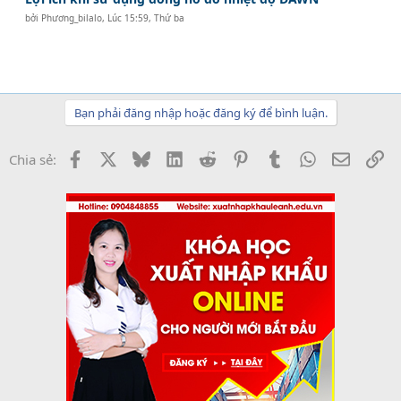
bởi
Phương_bilalo
,
Lúc 15:59, Thứ ba
Bạn phải đăng nhập hoặc đăng ký để bình luận.
Facebook
X
Bluesky
LinkedIn
Reddit
Pinterest
Tumblr
WhatsApp
Email
Li
Chia sẻ: