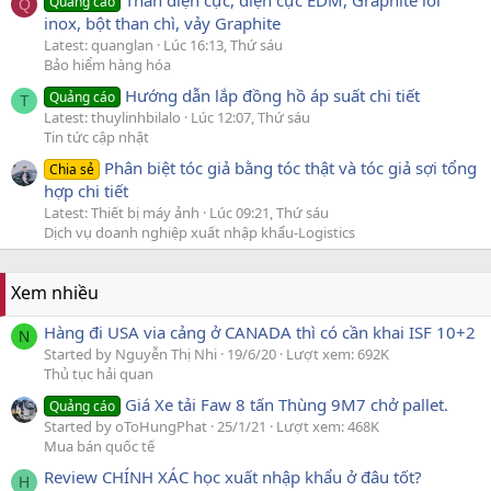
Quảng cáo
Q
inox, bột than chì, vảy Graphite
Latest: quanglan
Lúc 16:13, Thứ sáu
Bảo hiểm hàng hóa
Hướng dẫn lắp đồng hồ áp suất chi tiết
Quảng cáo
T
Latest: thuylinhbilalo
Lúc 12:07, Thứ sáu
Tin tức cập nhật
Phân biệt tóc giả bằng tóc thật và tóc giả sợi tổng
Chia sẻ
hợp chi tiết
Latest: Thiết bị máy ảnh
Lúc 09:21, Thứ sáu
Dịch vụ doanh nghiệp xuất nhập khẩu-Logistics
Xem nhiều
Hàng đi USA via cảng ở CANADA thì có cần khai ISF 10+2
N
Started by Nguyễn Thị Nhi
19/6/20
Lượt xem: 692K
Thủ tục hải quan
Giá Xe tải Faw 8 tấn Thùng 9M7 chở pallet.
Quảng cáo
Started by oToHungPhat
25/1/21
Lượt xem: 468K
Mua bán quốc tế
Review CHÍNH XÁC học xuất nhập khẩu ở đâu tốt?
H