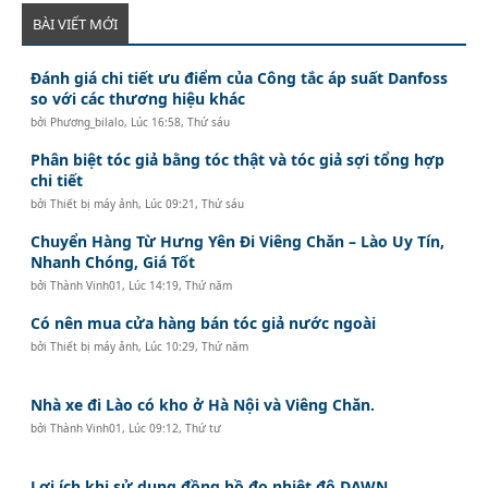
BÀI VIẾT MỚI
Đánh giá chi tiết ưu điểm của Công tắc áp suất Danfoss
so với các thương hiệu khác
bởi
Phương_bilalo
,
Lúc 16:58, Thứ sáu
Phân biệt tóc giả bằng tóc thật và tóc giả sợi tổng hợp
chi tiết
bởi
Thiết bị máy ảnh
,
Lúc 09:21, Thứ sáu
Chuyển Hàng Từ Hưng Yên Đi Viêng Chăn – Lào Uy Tín,
Nhanh Chóng, Giá Tốt
bởi
Thành Vinh01
,
Lúc 14:19, Thứ năm
Có nên mua cửa hàng bán tóc giả nước ngoài
bởi
Thiết bị máy ảnh
,
Lúc 10:29, Thứ năm
Nhà xe đi Lào có kho ở Hà Nội và Viêng Chăn.
bởi
Thành Vinh01
,
Lúc 09:12, Thứ tư
Lợi ích khi sử dụng đồng hồ đo nhiệt độ DAWN