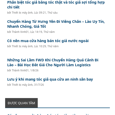
Phân biệt tóc giả bằng tóc thật và tóc giả sợi tổng hợp
chi tiết
bởi
Thiết bị máy ảnh
,
Lúc 09:21, Thứ sáu
Chuyển Hàng Từ Hưng Yên Đi Viêng Chăn – Lào Uy Tín,
Nhanh Chóng, Giá Tốt
bởi
Thành Vinh01
,
Lúc 14:19, Thứ năm
Có nên mua cửa hàng bán tóc giả nước ngoài
bởi
Thiết bị máy ảnh
,
Lúc 10:29, Thứ năm
Những Sai Lầm FWD Khi Chuyển Hàng Quá Cảnh Đi
Lào – Bài Học Đắt Giá Cho Người Làm Logistics
bởi
Thành Vinh01
,
1/8/26
Lưu ý khi mang tóc giả qua cửa an ninh sân bay
bởi
Thiết bị máy ảnh
,
31/7/26
ĐƯỢC QUAN TÂM