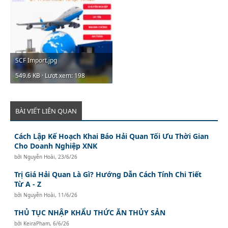
SCF Import.jpg
549.6 KB · Lượt xem: 198
BÀI VIẾT LIÊN QUAN
Cách Lập Kế Hoạch Khai Báo Hải Quan Tối Ưu Thời Gian
Cho Doanh Nghiệp XNK
bởi
Nguyễn Hoài
,
23/6/26
Trị Giá Hải Quan Là Gì? Hướng Dẫn Cách Tính Chi Tiết
Từ A - Z
bởi
Nguyễn Hoài
,
11/6/26
THỦ TỤC NHẬP KHẨU THỨC ĂN THỦY SẢN
bởi
KeiraPham
,
6/6/26