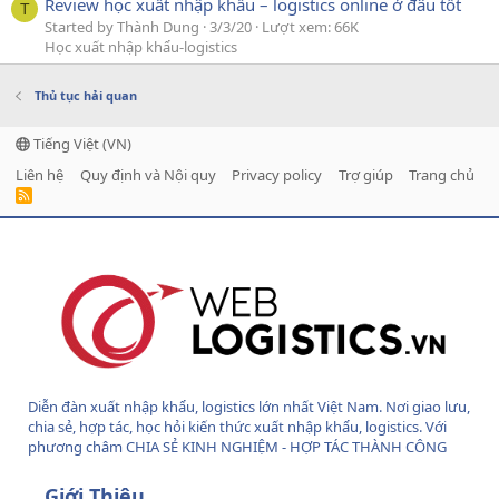
Review học xuất nhập khẩu – logistics online ở đâu tốt
T
Started by Thành Dung
3/3/20
Lượt xem: 66K
Học xuất nhập khẩu-logistics
Thủ tục hải quan
Tiếng Việt (VN)
Liên hệ
Quy định và Nội quy
Privacy policy
Trợ giúp
Trang chủ
R
S
S
Diễn đàn xuất nhập khẩu, logistics lớn nhất Việt Nam. Nơi giao lưu,
chia sẻ, hợp tác, học hỏi kiến thức xuất nhập khẩu, logistics. Với
phương châm CHIA SẺ KINH NGHIỆM - HỢP TÁC THÀNH CÔNG
Giới Thiệu