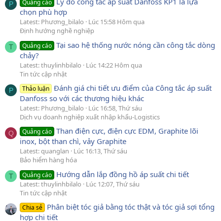
Lý do công tắc áp suất Danfoss KP1 là lựa
Quảng cáo
P
chọn phù hợp
Latest: Phương_bilalo
Lúc 15:58 Hôm qua
Định hướng nghề nghiệp
Tại sao hệ thống nước nóng cần công tắc dòng
Quảng cáo
T
chảy?
Latest: thuylinhbilalo
Lúc 14:22 Hôm qua
Tin tức cập nhật
Đánh giá chi tiết ưu điểm của Công tắc áp suất
Thảo luận
P
Danfoss so với các thương hiệu khác
Latest: Phương_bilalo
Lúc 16:58, Thứ sáu
Dịch vụ doanh nghiệp xuất nhập khẩu-Logistics
Than điện cực, điện cực EDM, Graphite lõi
Quảng cáo
Q
inox, bột than chì, vảy Graphite
Latest: quanglan
Lúc 16:13, Thứ sáu
Bảo hiểm hàng hóa
Hướng dẫn lắp đồng hồ áp suất chi tiết
Quảng cáo
T
Latest: thuylinhbilalo
Lúc 12:07, Thứ sáu
Tin tức cập nhật
Phân biệt tóc giả bằng tóc thật và tóc giả sợi tổng
Chia sẻ
hợp chi tiết