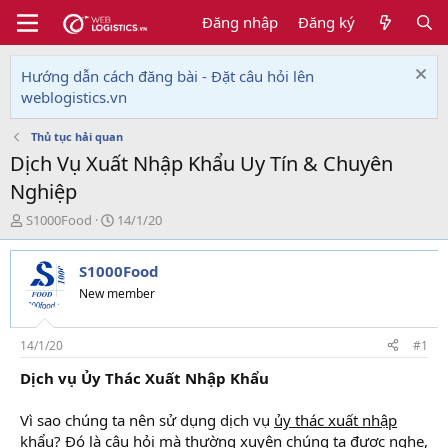
Đăng nhập
Đăng ký
Hướng dẫn cách đăng bài - Đặt câu hỏi lên
weblogistics.vn
Thủ tục hải quan
Dịch Vụ Xuất Nhập Khẩu Uy Tín & Chuyên
Nghiệp
T
N
S1000Food
14/1/20
h
g
r
à
S1000Food
e
y
a
g
New member
d
ử
s
i
t
14/1/20
#1
a
Dịch vụ Ủy Thác Xuất Nhập Khẩu
r
t
e
Vì sao chúng ta nên sử dụng dịch vụ
ủy thác xuất nhập
r
khẩu
? Đó là câu hỏi mà thường xuyên chúng ta được nghe,