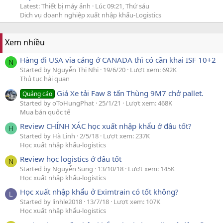
Latest: Thiết bị máy ảnh
Lúc 09:21, Thứ sáu
Dịch vụ doanh nghiệp xuất nhập khẩu-Logistics
Xem nhiều
Hàng đi USA via cảng ở CANADA thì có cần khai ISF 10+2
N
Started by Nguyễn Thị Nhi
19/6/20
Lượt xem: 692K
Thủ tục hải quan
Giá Xe tải Faw 8 tấn Thùng 9M7 chở pallet.
Quảng cáo
Started by oToHungPhat
25/1/21
Lượt xem: 468K
Mua bán quốc tế
Review CHÍNH XÁC học xuất nhập khẩu ở đâu tốt?
H
Started by Hà Linh
2/5/18
Lượt xem: 237K
Học xuất nhập khẩu-logistics
Review học logistics ở đâu tốt
N
Started by Nguyễn Sung
13/10/18
Lượt xem: 145K
Học xuất nhập khẩu-logistics
Học xuất nhập khẩu ở Eximtrain có tốt không?
L
Started by linhle2018
13/7/18
Lượt xem: 107K
Học xuất nhập khẩu-logistics