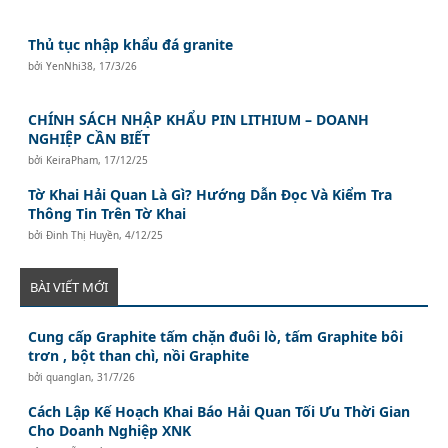
Thủ tục nhập khẩu đá granite
bởi
YenNhi38
,
17/3/26
CHÍNH SÁCH NHẬP KHẨU PIN LITHIUM – DOANH
NGHIỆP CẦN BIẾT
bởi
KeiraPham
,
17/12/25
Tờ Khai Hải Quan Là Gì? Hướng Dẫn Đọc Và Kiểm Tra
Thông Tin Trên Tờ Khai
bởi
Đinh Thị Huyền
,
4/12/25
BÀI VIẾT MỚI
Cung cấp Graphite tấm chặn đuôi lò, tấm Graphite bôi
trơn , bột than chì, nồi Graphite
bởi
quanglan
,
31/7/26
Cách Lập Kế Hoạch Khai Báo Hải Quan Tối Ưu Thời Gian
Cho Doanh Nghiệp XNK