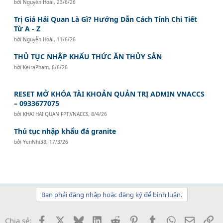
bởi
Nguyễn Hoài
,
23/6/26
Trị Giá Hải Quan Là Gì? Hướng Dẫn Cách Tính Chi Tiết
Từ A - Z
bởi
Nguyễn Hoài
,
11/6/26
THỦ TỤC NHẬP KHẨU THỨC ĂN THỦY SẢN
bởi
KeiraPham
,
6/6/26
RESET MỞ KHÓA TÀI KHOẢN QUẢN TRỊ ADMIN VNACCS
– 0933677075
bởi
KHAI HAI QUAN FPT.VNACCS
,
8/4/26
Thủ tục nhập khẩu đá granite
bởi
YenNhi38
,
17/3/26
Bạn phải đăng nhập hoặc đăng ký để bình luận.
Facebook
X
Bluesky
LinkedIn
Reddit
Pinterest
Tumblr
WhatsApp
Email
Li
Chia sẻ: