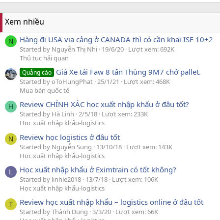
Xem nhiều
Hàng đi USA via cảng ở CANADA thì có cần khai ISF 10+2
N
Started by Nguyễn Thị Nhi
19/6/20
Lượt xem: 692K
Thủ tục hải quan
Giá Xe tải Faw 8 tấn Thùng 9M7 chở pallet.
Quảng cáo
Started by oToHungPhat
25/1/21
Lượt xem: 468K
Mua bán quốc tế
Review CHÍNH XÁC học xuất nhập khẩu ở đâu tốt?
H
Started by Hà Linh
2/5/18
Lượt xem: 233K
Học xuất nhập khẩu-logistics
Review học logistics ở đâu tốt
N
Started by Nguyễn Sung
13/10/18
Lượt xem: 143K
Học xuất nhập khẩu-logistics
Học xuất nhập khẩu ở Eximtrain có tốt không?
L
Started by linhle2018
13/7/18
Lượt xem: 106K
Học xuất nhập khẩu-logistics
Review học xuất nhập khẩu – logistics online ở đâu tốt
T
Started by Thành Dung
3/3/20
Lượt xem: 66K