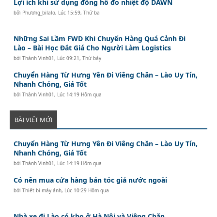
Lợi ích khi sử dụng đồng hồ đo nhiệt độ DAWN
bởi
Phương_bilalo
,
Lúc 15:59, Thứ ba
Những Sai Lầm FWD Khi Chuyển Hàng Quá Cảnh Đi
Lào – Bài Học Đắt Giá Cho Người Làm Logistics
bởi
Thành Vinh01
,
Lúc 09:21, Thứ bảy
Chuyển Hàng Từ Hưng Yên Đi Viêng Chăn – Lào Uy Tín,
Nhanh Chóng, Giá Tốt
bởi
Thành Vinh01
,
Lúc 14:19 Hôm qua
BÀI VIẾT MỚI
Chuyển Hàng Từ Hưng Yên Đi Viêng Chăn – Lào Uy Tín,
Nhanh Chóng, Giá Tốt
bởi
Thành Vinh01
,
Lúc 14:19 Hôm qua
Có nên mua cửa hàng bán tóc giả nước ngoài
bởi
Thiết bị máy ảnh
,
Lúc 10:29 Hôm qua
Nhà xe đi Lào có kho ở Hà Nội và Viêng Chăn.