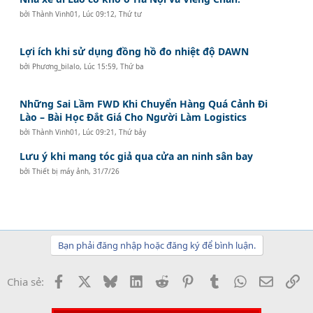
bởi
Thành Vinh01
,
Lúc 09:12, Thứ tư
Lợi ích khi sử dụng đồng hồ đo nhiệt độ DAWN
bởi
Phương_bilalo
,
Lúc 15:59, Thứ ba
Những Sai Lầm FWD Khi Chuyển Hàng Quá Cảnh Đi
Lào – Bài Học Đắt Giá Cho Người Làm Logistics
bởi
Thành Vinh01
,
Lúc 09:21, Thứ bảy
Lưu ý khi mang tóc giả qua cửa an ninh sân bay
bởi
Thiết bị máy ảnh
,
31/7/26
Bạn phải đăng nhập hoặc đăng ký để bình luận.
Facebook
X
Bluesky
LinkedIn
Reddit
Pinterest
Tumblr
WhatsApp
Email
Li
Chia sẻ: