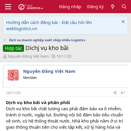
Đăng nhập
Đăng ký
Hướng dẫn cách đăng bài - Đặt câu hỏi lên
weblogistics.vn
Dịch vụ doanh nghiệp xuất nhập khẩu-Logistics
Dichj vụ kho bãi
Hợp tác
T
N
Nguyên Đăng Việt Nam
10/11/20
h
g
r
à
Nguyên Đăng Việt Nam
e
y
a
g
Member
d
ử
s
i
t
10/11/20
#1
a
Dịch vụ kho bãi và phân phối
r
Dịch vụ kho bãi chất lượng cao phải đảm bảo xa ô nhiễm,
t
e
tránh ứ nước, ngập lụt. Đường nội bộ đảm bảo tiêu chuẩn
r
vệ sinh, có hệ thống thoát nước. Nhà kho phải nằm ở vị trí
giao thông thuận tiện cho việc tập kết, xử lý hàng hóa và