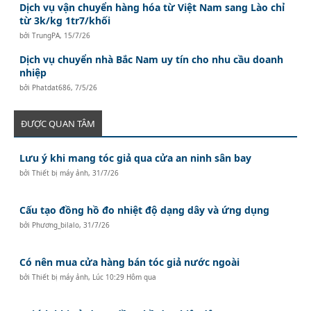
Dịch vụ vận chuyển hàng hóa từ Việt Nam sang Lào chỉ
từ 3k/kg 1tr7/khối
bởi
TrungPA
,
15/7/26
Dịch vụ chuyển nhà Bắc Nam uy tín cho nhu cầu doanh
nhiệp
bởi
Phatdat686
,
7/5/26
ĐƯỢC QUAN TÂM
Lưu ý khi mang tóc giả qua cửa an ninh sân bay
bởi
Thiết bị máy ảnh
,
31/7/26
Cấu tạo đồng hồ đo nhiệt độ dạng dây và ứng dụng
bởi
Phương_bilalo
,
31/7/26
Có nên mua cửa hàng bán tóc giả nước ngoài
bởi
Thiết bị máy ảnh
,
Lúc 10:29 Hôm qua