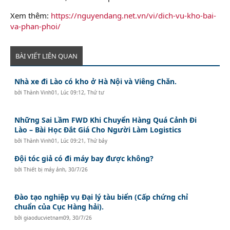
Xem thêm:
https://nguyendang.net.vn/vi/dich-vu-kho-bai-
va-phan-phoi/
BÀI VIẾT LIÊN QUAN
Nhà xe đi Lào có kho ở Hà Nội và Viêng Chăn.
bởi
Thành Vinh01
,
Lúc 09:12, Thứ tư
Những Sai Lầm FWD Khi Chuyển Hàng Quá Cảnh Đi
Lào – Bài Học Đắt Giá Cho Người Làm Logistics
bởi
Thành Vinh01
,
Lúc 09:21, Thứ bảy
Đội tóc giả có đi máy bay được không?
bởi
Thiết bị máy ảnh
,
30/7/26
Đào tạo nghiệp vụ Đại lý tàu biển (Cấp chứng chỉ
chuẩn của Cục Hàng hải).
bởi
giaoducvietnam09
,
30/7/26