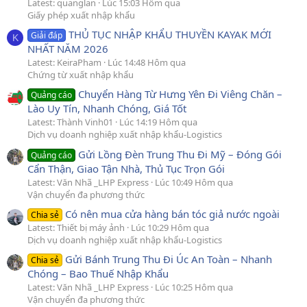
Latest: quanglan
Lúc 15:03 Hôm qua
Giấy phép xuất nhập khẩu
THỦ TỤC NHẬP KHẨU THUYỀN KAYAK MỚI
Giải đáp
K
NHẤT NĂM 2026
Latest: KeiraPham
Lúc 14:48 Hôm qua
Chứng từ xuất nhập khẩu
Chuyển Hàng Từ Hưng Yên Đi Viêng Chăn –
Quảng cáo
Lào Uy Tín, Nhanh Chóng, Giá Tốt
Latest: Thành Vinh01
Lúc 14:19 Hôm qua
Dịch vụ doanh nghiệp xuất nhập khẩu-Logistics
Gửi Lồng Đèn Trung Thu Đi Mỹ – Đóng Gói
Quảng cáo
Cẩn Thận, Giao Tận Nhà, Thủ Tục Trọn Gói
Latest: Văn Nhã _LHP Express
Lúc 10:49 Hôm qua
Vận chuyển đa phương thức
Có nên mua cửa hàng bán tóc giả nước ngoài
Chia sẻ
Latest: Thiết bị máy ảnh
Lúc 10:29 Hôm qua
Dịch vụ doanh nghiệp xuất nhập khẩu-Logistics
Gửi Bánh Trung Thu Đi Úc An Toàn – Nhanh
Chia sẻ
Chóng – Bao Thuế Nhập Khẩu
Latest: Văn Nhã _LHP Express
Lúc 10:25 Hôm qua
Vận chuyển đa phương thức