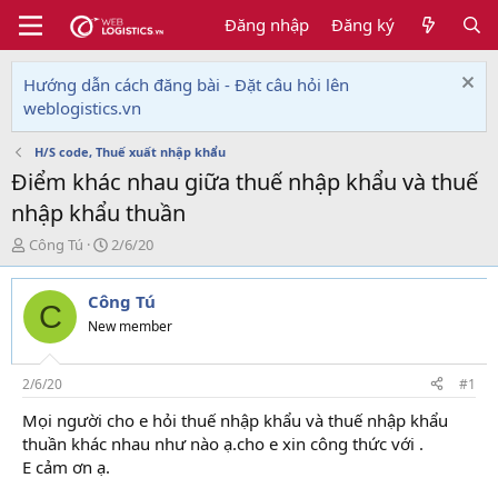
Đăng nhập
Đăng ký
Hướng dẫn cách đăng bài - Đặt câu hỏi lên
weblogistics.vn
H/S code, Thuế xuất nhập khẩu
Điểm khác nhau giữa thuế nhập khẩu và thuế
nhập khẩu thuần
T
N
Công Tú
2/6/20
h
g
r
à
Công Tú
e
y
C
a
g
New member
d
ử
s
i
t
2/6/20
#1
a
Mọi người cho e hỏi thuế nhập khẩu và thuế nhập khẩu
r
thuần khác nhau như nào ạ.cho e xin công thức với .
t
e
E cảm ơn ạ.
r