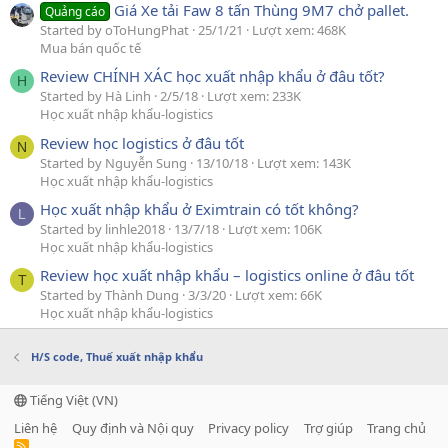
Giá Xe tải Faw 8 tấn Thùng 9M7 chở pallet.
Quảng cáo
Started by oToHungPhat
25/1/21
Lượt xem: 468K
Mua bán quốc tế
Review CHÍNH XÁC học xuất nhập khẩu ở đâu tốt?
H
Started by Hà Linh
2/5/18
Lượt xem: 233K
Học xuất nhập khẩu-logistics
Review học logistics ở đâu tốt
N
Started by Nguyễn Sung
13/10/18
Lượt xem: 143K
Học xuất nhập khẩu-logistics
Học xuất nhập khẩu ở Eximtrain có tốt không?
L
Started by linhle2018
13/7/18
Lượt xem: 106K
Học xuất nhập khẩu-logistics
Review học xuất nhập khẩu – logistics online ở đâu tốt
T
Started by Thành Dung
3/3/20
Lượt xem: 66K
Học xuất nhập khẩu-logistics
H/S code, Thuế xuất nhập khẩu
Tiếng Việt (VN)
Liên hệ
Quy định và Nội quy
Privacy policy
Trợ giúp
Trang chủ
R