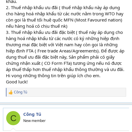
khẩu.
kỹ năng tin học văn phòng
2. Thuế nhập khẩu ưu đãi ( thuế nhập khẩu này áp dụng
cho hàng hoá nhập khẩu từ các nước nằm trong WTO hay
còn gọi là thuế tối huệ quốc MFN (Most Favoured nation)
nếu hàng hoá có chịu thuế nk)
3. Thuế nhập khẩu ưu đãi đặc biệt ( thuế này áp dụng cho
hàng hoá nhập khẩu từ các nước có ký những hiệp định
thương mại đặc biệt với Việt nam hay còn gọi là những
hiệp định FTA ( Free trade Areas/Agreements). Để được áp
dụng thuế ưu đãi đặc biệt này, Sản phẩm phải có giấy
chứng nhận xuất ( CO Form FTa) tương ứng nếu nó được
áp thuế thấp hơn thuế nhập khẩu thông thường và ưu đãi.
Hi vọng những thông tin trên giúp ích cho em.
Good luck!
Công Tú
R
e
a
c
t
Công Tú
C
i
New member
o
n
s