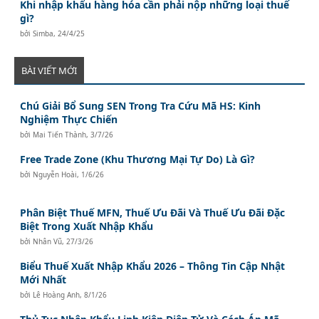
Khi nhập khẩu hàng hóa cần phải nộp những loại thuế
gì?
bởi
Simba
,
24/4/25
BÀI VIẾT MỚI
Chú Giải Bổ Sung SEN Trong Tra Cứu Mã HS: Kinh
Nghiệm Thực Chiến
bởi
Mai Tiến Thành
,
3/7/26
Free Trade Zone (Khu Thương Mại Tự Do) Là Gì?
bởi
Nguyễn Hoài
,
1/6/26
Phân Biệt Thuế MFN, Thuế Ưu Đãi Và Thuế Ưu Đãi Đặc
Biệt Trong Xuất Nhập Khẩu
bởi
Nhân Vũ
,
27/3/26
Biểu Thuế Xuất Nhập Khẩu 2026 – Thông Tin Cập Nhật
Mới Nhất
bởi
Lê Hoàng Anh
,
8/1/26