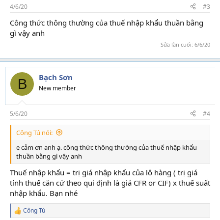
4/6/20
#3
:
Công thức thông thường của thuế nhập khẩu thuần bằng
gì vậy anh
Sửa lần cuối:
6/6/20
Bạch Sơn
B
New member
5/6/20
#4
Công Tú nói:
e cảm ơn anh ạ. công thức thông thường của thuế nhập khẩu
thuần bằng gì vậy anh
Thuế nhập khẩu = trị giá nhập khẩu của lô hàng ( trị giá
tính thuế căn cứ theo qui định là giá CFR or CIF) x thuế suất
nhập khẩu. Bạn nhé
Công Tú
R