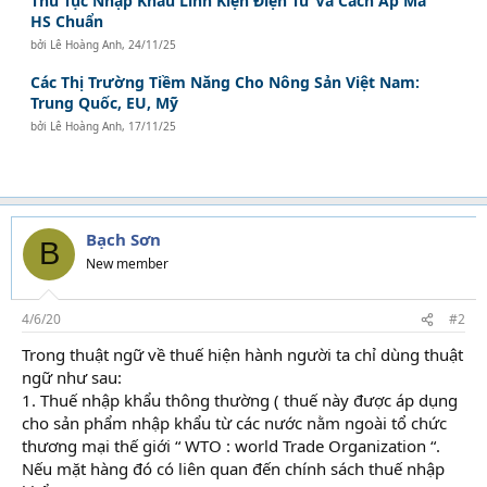
Thủ Tục Nhập Khẩu Linh Kiện Điện Tử Và Cách Áp Mã
HS Chuẩn
bởi
Lê Hoàng Anh
,
24/11/25
Các Thị Trường Tiềm Năng Cho Nông Sản Việt Nam:
Trung Quốc, EU, Mỹ
bởi
Lê Hoàng Anh
,
17/11/25
Bạch Sơn
B
New member
4/6/20
#2
Trong thuật ngữ về thuế hiện hành người ta chỉ dùng thuật
ngữ như sau:
1. Thuế nhập khẩu thông thường ( thuế này được áp dụng
cho sản phẩm nhập khẩu từ các nước nằm ngoài tổ chức
thương mại thế giới “ WTO : world Trade Organization “.
Nếu mặt hàng đó có liên quan đến chính sách thuế nhập