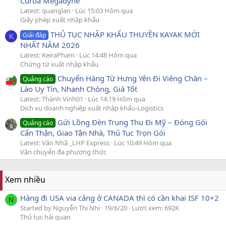
Curoa Megadyne
Latest: quanglan
Lúc 15:03 Hôm qua
Giấy phép xuất nhập khẩu
THỦ TỤC NHẬP KHẨU THUYỀN KAYAK MỚI
Giải đáp
K
NHẤT NĂM 2026
Latest: KeiraPham
Lúc 14:48 Hôm qua
Chứng từ xuất nhập khẩu
Chuyển Hàng Từ Hưng Yên Đi Viêng Chăn –
Quảng cáo
Lào Uy Tín, Nhanh Chóng, Giá Tốt
Latest: Thành Vinh01
Lúc 14:19 Hôm qua
Dịch vụ doanh nghiệp xuất nhập khẩu-Logistics
Gửi Lồng Đèn Trung Thu Đi Mỹ – Đóng Gói
Quảng cáo
Cẩn Thận, Giao Tận Nhà, Thủ Tục Trọn Gói
Latest: Văn Nhã _LHP Express
Lúc 10:49 Hôm qua
Vận chuyển đa phương thức
Xem nhiều
Hàng đi USA via cảng ở CANADA thì có cần khai ISF 10+2
N
Started by Nguyễn Thị Nhi
19/6/20
Lượt xem: 692K
Thủ tục hải quan