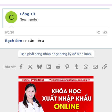
e
a
c
t
Công Tú
C
i
New member
o
n
s
6/6/20
#5
:
Bạch Sơn
: e cảm ơn a
Bạn phải đăng nhập hoặc đăng ký để bình luận.
Facebook
X
Bluesky
LinkedIn
Reddit
Pinterest
Tumblr
WhatsApp
Email
Li
Chia sẻ: