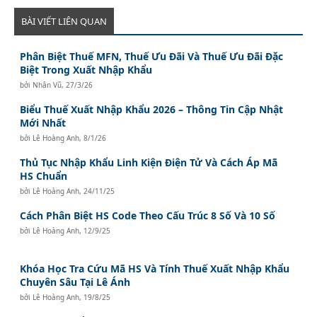
BÀI VIẾT LIÊN QUAN
Phân Biệt Thuế MFN, Thuế Ưu Đãi Và Thuế Ưu Đãi Đặc
Biệt Trong Xuất Nhập Khẩu
bởi
Nhân Vũ
,
27/3/26
Biểu Thuế Xuất Nhập Khẩu 2026 – Thông Tin Cập Nhật
Mới Nhất
bởi
Lê Hoàng Anh
,
8/1/26
Thủ Tục Nhập Khẩu Linh Kiện Điện Tử Và Cách Áp Mã
HS Chuẩn
bởi
Lê Hoàng Anh
,
24/11/25
Cách Phân Biệt HS Code Theo Cấu Trúc 8 Số Và 10 Số
bởi
Lê Hoàng Anh
,
12/9/25
Khóa Học Tra Cứu Mã HS Và Tính Thuế Xuất Nhập Khẩu
Chuyên Sâu Tại Lê Ánh
bởi
Lê Hoàng Anh
,
19/8/25