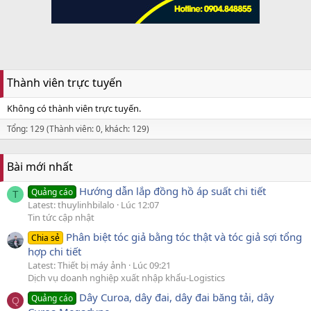
Thành viên trực tuyến
Không có thành viên trực tuyến.
Tổng: 129 (Thành viên: 0, khách: 129)
Bài mới nhất
Hướng dẫn lắp đồng hồ áp suất chi tiết
Quảng cáo
T
Latest: thuylinhbilalo
Lúc 12:07
Tin tức cập nhật
Phân biệt tóc giả bằng tóc thật và tóc giả sợi tổng
Chia sẻ
hợp chi tiết
Latest: Thiết bị máy ảnh
Lúc 09:21
Dịch vụ doanh nghiệp xuất nhập khẩu-Logistics
Dây Curoa, dây đai, dây đai băng tải, dây
Quảng cáo
Q