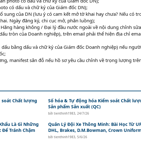
ản photo có dấu và chữ ký của Giám đốc DN);
photo có dấu và chữ ký của Giám đốc DN);
bổ sung của DN (lưu ý có cam kết mở tờ khai hay chưa? Nếu có tr
khai. Ngày đăng ký, chi cục mở, phân luồng);
n Hãng hàng không / Đại lý đầu nước ngoài về nội dung chỉnh sửa
dấu tròn của Doanh nghiệp), trên email phải thể hiện địa chỉ ema
n dấu bằng dấu và chữ ký của Giám đốc Doanh nghiệp) nếu người
ốc;
ờng, manifest sân đỗ nếu hồ sơ yêu cầu chỉnh về trọng lượng trê
 soát Chất lượng
Số hóa & Tự động hóa Kiểm soát Chất lượ
Sản phẩm Sản xuất (QC)
bởi
tienthinh1983
,
24/7/26
Khẩu Là Gì Những
Quản Lý Đội Xe Thông Minh: Bài Học Từ U
t Để Tránh Chậm
DHL, Brakes, D.M.Bowman, Crown Unifor
bởi
tienthinh1983
,
5/6/26