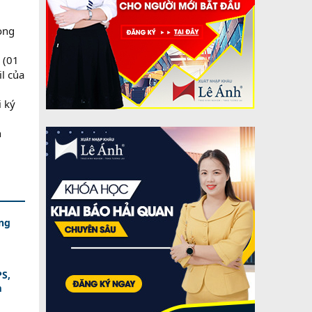
ong
 (01
il của
 ký
n
ng
PS,
m