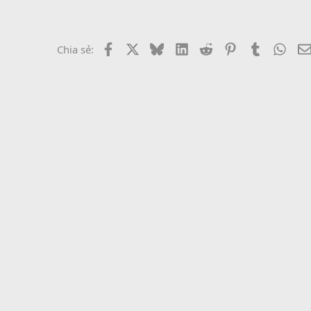
Facebook
X
Bluesky
LinkedIn
Reddit
Pinterest
Tumblr
What
Chia sẻ: