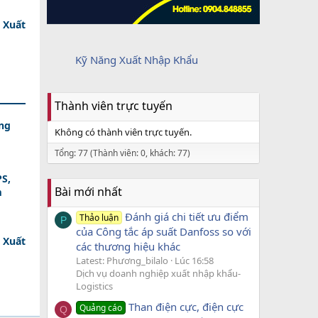
 Xuất
Kỹ Năng Xuất Nhập Khẩu
Thành viên trực tuyến
ng
Không có thành viên trực tuyến.
Tổng: 77 (Thành viên: 0, khách: 77)
PS,
Bài mới nhất
m
Đánh giá chi tiết ưu điểm
Thảo luận
P
của Công tắc áp suất Danfoss so với
 Xuất
các thương hiệu khác
Latest: Phương_bilalo
Lúc 16:58
Dịch vụ doanh nghiệp xuất nhập khẩu-
Logistics
Than điện cực, điện cực
Quảng cáo
Q