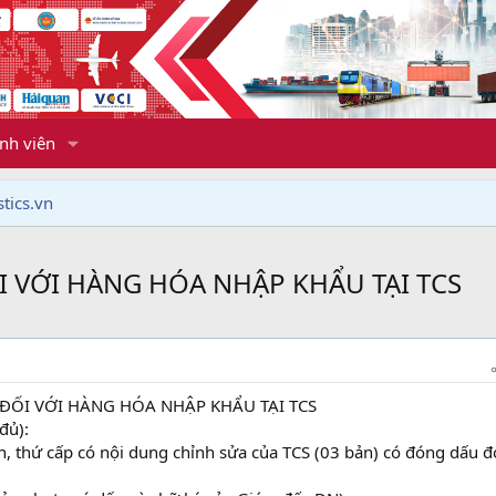
nh viên
tics.vn
I VỚI HÀNG HÓA NHẬP KHẨU TẠI TCS
 ĐỐI VỚI HÀNG HÓA NHẬP KHẨU TẠI TCS
đủ):
h, thứ cấp có nội dung chỉnh sửa của TCS (03 bản) có đóng dấu đ