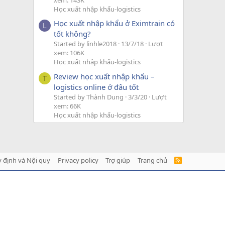
xem: 143K
Học xuất nhập khẩu-logistics
Học xuất nhập khẩu ở Eximtrain có
L
tốt không?
Started by linhle2018
13/7/18
Lượt
xem: 106K
Học xuất nhập khẩu-logistics
Review học xuất nhập khẩu –
T
logistics online ở đâu tốt
Started by Thành Dung
3/3/20
Lượt
xem: 66K
Học xuất nhập khẩu-logistics
 định và Nội quy
Privacy policy
Trợ giúp
Trang chủ
R
S
S