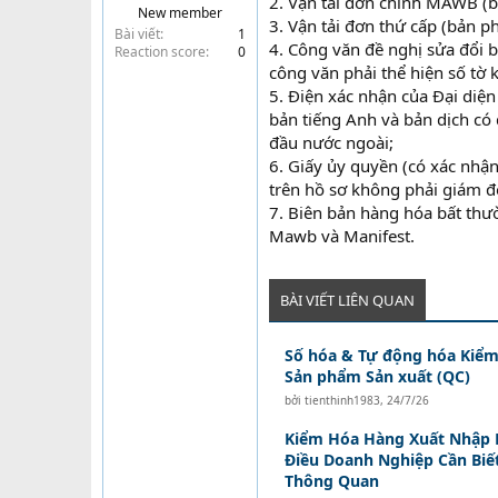
2. Vận tải đơn chính MAWB (b
New member
t
3. Vận tải đơn thứ cấp (bản 
Bài viết
1
e
4. Công văn đề nghị sửa đổi 
Reaction score
0
r
công văn phải thể hiện số tờ 
5. Điện xác nhận của Đại diệ
bản tiếng Anh và bản dịch có 
đầu nước ngoài;
6. Giấy ủy quyền (có xác nhậ
trên hồ sơ không phải giám đ
7. Biên bản hàng hóa bất thư
Mawb và Manifest.
BÀI VIẾT LIÊN QUAN
Số hóa & Tự động hóa Kiểm
Sản phẩm Sản xuất (QC)
bởi
tienthinh1983
,
24/7/26
Kiểm Hóa Hàng Xuất Nhập 
Điều Doanh Nghiệp Cần Biế
Thông Quan