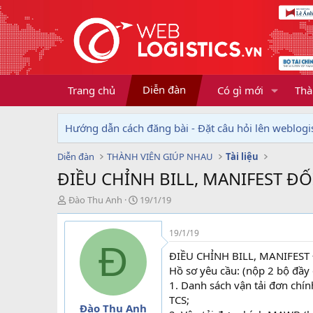
Diễn đàn
Trang chủ
Có gì mới
Thà
Hướng dẫn cách đăng bài - Đặt câu hỏi lên weblogis
Diễn đàn
THÀNH VIÊN GIÚP NHAU
Tài liệu
ĐIỀU CHỈNH BILL, MANIFEST ĐỐ
T
N
Đào Thu Anh
19/1/19
h
g
r
à
19/1/19
e
y
Đ
a
g
ĐIỀU CHỈNH BILL, MANIFEST
d
ử
Hồ sơ yêu cầu: (nộp 2 bộ đầy 
s
i
1. Danh sách vận tải đơn chín
t
TCS;
a
Đào Thu Anh
r