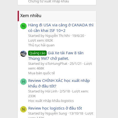
Chứng từ xuất nhập khẩu
Xem nhiều
Hàng đi USA via cảng ở CANADA thì
N
có cần khai ISF 10+2
Started by Nguyễn Thị Nhi
19/6/20
Lượt xem: 692K
Thủ tục hải quan
Giá Xe tải Faw 8 tấn
Quảng cáo
Thùng 9M7 chở pallet.
Started by oToHungPhat
25/1/21
Lượt
xem: 468K
Mua bán quốc tế
Review CHÍNH XÁC học xuất nhập
H
khẩu ở đâu tốt?
Started by Hà Linh
2/5/18
Lượt xem:
233K
Học xuất nhập khẩu-logistics
Review học logistics ở đâu tốt
N
Started by Nguyễn Sung
13/10/18
Lượt