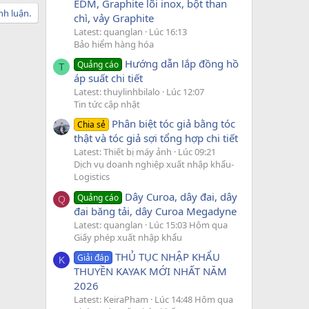
EDM, Graphite lõi inox, bột than
nh luận.
chì, vảy Graphite
Latest: quanglan
Lúc 16:13
Bảo hiểm hàng hóa
Hướng dẫn lắp đồng hồ
Quảng cáo
T
áp suất chi tiết
Latest: thuylinhbilalo
Lúc 12:07
Tin tức cập nhật
Phân biệt tóc giả bằng tóc
Chia sẻ
thật và tóc giả sợi tổng hợp chi tiết
Latest: Thiết bị máy ảnh
Lúc 09:21
Dịch vụ doanh nghiệp xuất nhập khẩu-
Logistics
Dây Curoa, dây đai, dây
Quảng cáo
Q
đai băng tải, dây Curoa Megadyne
Latest: quanglan
Lúc 15:03 Hôm qua
Giấy phép xuất nhập khẩu
THỦ TỤC NHẬP KHẨU
Giải đáp
K
THUYỀN KAYAK MỚI NHẤT NĂM
2026
Latest: KeiraPham
Lúc 14:48 Hôm qua