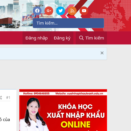
Đăng nhập
Đăng ký
Tìm kiếm
#1
ỏ của