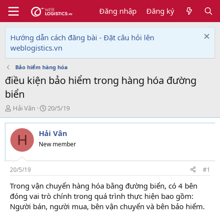
Đăng nhập
Đăng ký
Hướng dẫn cách đăng bài - Đặt câu hỏi lên
weblogistics.vn
Bảo hiểm hàng hóa
điều kiện bảo hiểm trong hàng hóa đường
biển
T
N
Hải Vân
20/5/19
h
g
r
à
Hải Vân
e
y
H
a
g
New member
d
ử
s
i
t
20/5/19
#1
a
Trong vận chuyển hàng hóa bằng đường biển, có 4 bên
r
đóng vai trò chính trong quá trình thực hiện bao gồm:
t
e
Người bán, người mua, bên vận chuyển và bên bảo hiểm.
r