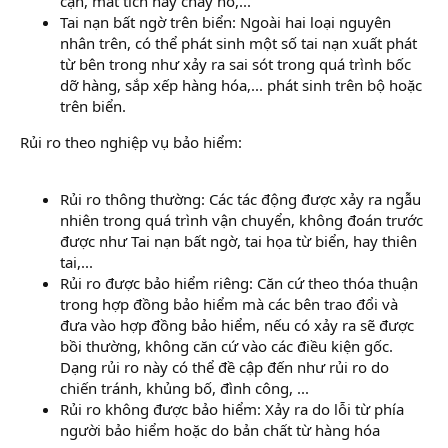
cạn, mất tích hay cháy nổ,...
Tai nạn bất ngờ trên biển: Ngoài hai loại nguyên
nhân trên, có thể phát sinh một số tai nạn xuất phát
từ bên trong như xảy ra sai sót trong quá trình bốc
dỡ hàng, sắp xếp hàng hóa,... phát sinh trên bộ hoặc
trên biển.
Rủi ro theo nghiệp vụ bảo hiểm:
Rủi ro thông thường: Các tác động được xảy ra ngẫu
nhiên trong quá trình vận chuyển, không đoán trước
được như Tai nạn bất ngờ, tai họa từ biển, hay thiên
tai,...
Rủi ro được bảo hiểm riêng: Căn cứ theo thóa thuận
trong hợp đồng bảo hiểm mà các bên trao đổi và
đưa vào hợp đồng bảo hiểm, nếu có xảy ra sẽ được
bồi thường, không căn cứ vào các điều kiện gốc.
Dạng rủi ro này có thể đề cập đến như rủi ro do
chiến tránh, khủng bố, đình công, ...
Rủi ro không được bảo hiểm: Xảy ra do lỗi từ phía
người bảo hiểm hoặc do bản chất từ hàng hóa