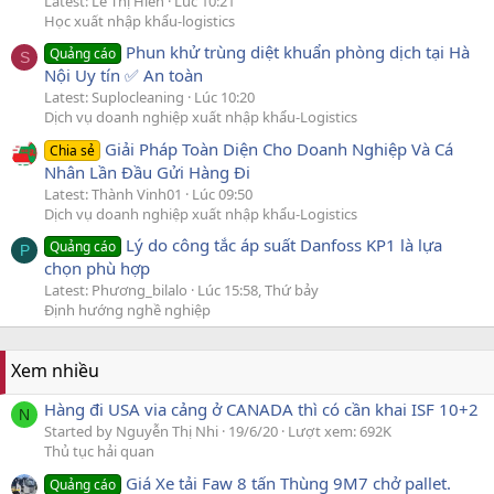
Latest: Lê Thị Hiền
Lúc 10:21
Học xuất nhập khẩu-logistics
Phun khử trùng diệt khuẩn phòng dịch tại Hà
Quảng cáo
S
Nội Uy tín ✅ An toàn
Latest: Suplocleaning
Lúc 10:20
Dịch vụ doanh nghiệp xuất nhập khẩu-Logistics
Giải Pháp Toàn Diện Cho Doanh Nghiệp Và Cá
Chia sẻ
Nhân Lần Đầu Gửi Hàng Đi
Latest: Thành Vinh01
Lúc 09:50
Dịch vụ doanh nghiệp xuất nhập khẩu-Logistics
Lý do công tắc áp suất Danfoss KP1 là lựa
Quảng cáo
P
chọn phù hợp
Latest: Phương_bilalo
Lúc 15:58, Thứ bảy
Định hướng nghề nghiệp
Xem nhiều
Hàng đi USA via cảng ở CANADA thì có cần khai ISF 10+2
N
Started by Nguyễn Thị Nhi
19/6/20
Lượt xem: 692K
Thủ tục hải quan
Giá Xe tải Faw 8 tấn Thùng 9M7 chở pallet.
Quảng cáo