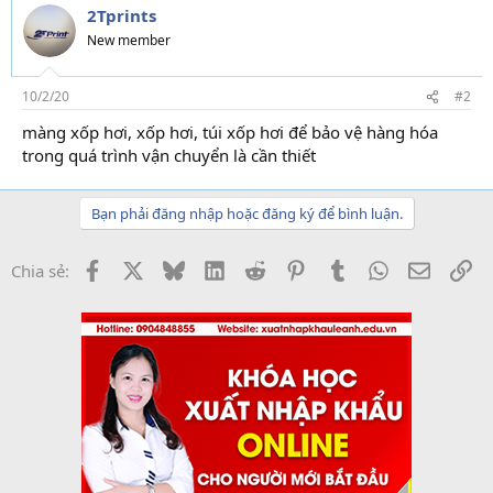
2Tprints
New member
10/2/20
#2
màng xốp hơi, xốp hơi, túi xốp hơi để bảo vệ hàng hóa
trong quá trình vận chuyển là cần thiết
Bạn phải đăng nhập hoặc đăng ký để bình luận.
Facebook
X
Bluesky
LinkedIn
Reddit
Pinterest
Tumblr
WhatsApp
Email
Li
Chia sẻ: