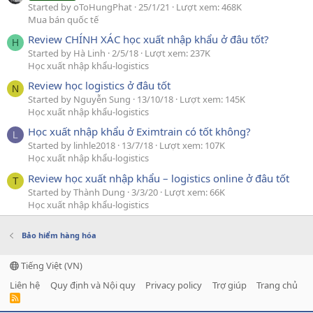
Started by oToHungPhat
25/1/21
Lượt xem: 468K
Mua bán quốc tế
Review CHÍNH XÁC học xuất nhập khẩu ở đâu tốt?
H
Started by Hà Linh
2/5/18
Lượt xem: 237K
Học xuất nhập khẩu-logistics
Review học logistics ở đâu tốt
N
Started by Nguyễn Sung
13/10/18
Lượt xem: 145K
Học xuất nhập khẩu-logistics
Học xuất nhập khẩu ở Eximtrain có tốt không?
L
Started by linhle2018
13/7/18
Lượt xem: 107K
Học xuất nhập khẩu-logistics
Review học xuất nhập khẩu – logistics online ở đâu tốt
T
Started by Thành Dung
3/3/20
Lượt xem: 66K
Học xuất nhập khẩu-logistics
Bảo hiểm hàng hóa
Tiếng Việt (VN)
Liên hệ
Quy định và Nội quy
Privacy policy
Trợ giúp
Trang chủ
R
S