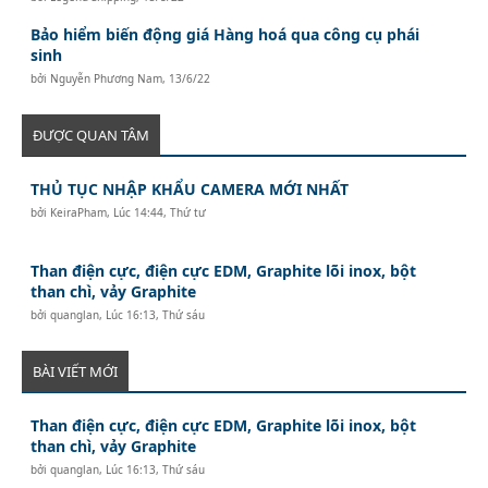
Bảo hiểm biến động giá Hàng hoá qua công cụ phái
sinh
bởi
Nguyễn Phương Nam
,
13/6/22
ĐƯỢC QUAN TÂM
THỦ TỤC NHẬP KHẨU CAMERA MỚI NHẤT
bởi
KeiraPham
,
Lúc 14:44, Thứ tư
Than điện cực, điện cực EDM, Graphite lõi inox, bột
than chì, vảy Graphite
bởi
quanglan
,
Lúc 16:13, Thứ sáu
BÀI VIẾT MỚI
Than điện cực, điện cực EDM, Graphite lõi inox, bột
than chì, vảy Graphite
bởi
quanglan
,
Lúc 16:13, Thứ sáu