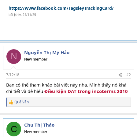
https://www.facebook.com/TagsleyTrackingCard/
bởi
Jshiv
,
24/11/25
Nguyễn Thị Mỹ Hảo
N
New member
7/12/18
#2
Bạn có thể tham khảo bài viết này nha. Mình thấy nó khá
chi tiết và dễ hiểu
Điều kiện DAT trong incoterms 2010
Quế Vân
R
e
a
c
t
Chu Thị Thảo
C
i
New member
o