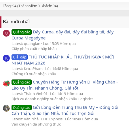
Tổng: 94 (Thành viên: 0, khách: 94)
Bài mới nhất
Dây Curoa, dây đai, dây đai băng tải, dây
Quảng cáo
Q
Curoa Megadyne
Latest: quanglan
Lúc 15:03 Hôm qua
Giấy phép xuất nhập khẩu
THỦ TỤC NHẬP KHẨU THUYỀN KAYAK MỚI
Giải đáp
K
NHẤT NĂM 2026
Latest: KeiraPham
Lúc 14:48 Hôm qua
Chứng từ xuất nhập khẩu
Chuyển Hàng Từ Hưng Yên Đi Viêng Chăn –
Quảng cáo
Lào Uy Tín, Nhanh Chóng, Giá Tốt
Latest: Thành Vinh01
Lúc 14:19 Hôm qua
Dịch vụ doanh nghiệp xuất nhập khẩu-Logistics
Gửi Lồng Đèn Trung Thu Đi Mỹ – Đóng Gói
Quảng cáo
Cẩn Thận, Giao Tận Nhà, Thủ Tục Trọn Gói
Latest: Văn Nhã _LHP Express
Lúc 10:49 Hôm qua
Vận chuyển đa phương thức