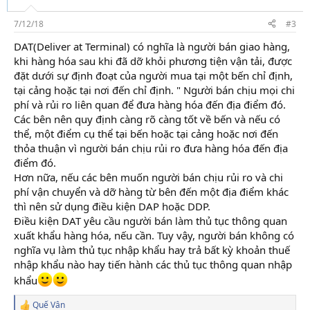
n
s
7/12/18
#3
:
DAT(Deliver at Terminal) có nghĩa là người bán giao hàng,
khi hàng hóa sau khi đã dỡ khỏi phương tiện vận tải, được
đặt dưới sự định đoạt của người mua tại một bến chỉ định,
tại cảng hoặc tại nơi đến chỉ định. " Người bán chịu mọi chi
phí và rủi ro liên quan để đưa hàng hóa đến địa điểm đó.
Các bên nên quy định càng rõ càng tốt về bến và nếu có
thể, một điểm cụ thể tại bến hoặc tại cảng hoặc nơi đến
thỏa thuận vì người bán chịu rủi ro đưa hàng hóa đến địa
điểm đó.
Hơn nữa, nếu các bên muốn người bán chịu rủi ro và chi
phí vận chuyển và dỡ hàng từ bên đến một địa điểm khác
thì nên sử dụng điều kiện DAP hoặc DDP.
khóa học c&b
Điều kiện DAT yêu cầu người bán làm thủ tục thông quan
xuất khẩu hàng hóa, nếu cần. Tuy vậy, người bán không có
nghĩa vụ làm thủ tục nhập khẩu hay trả bất kỳ khoản thuế
nhập khẩu nào hay tiến hành các thủ tục thông quan nhập
khẩu
Quế Vân
R