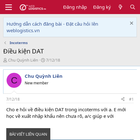
Đăng nhập
Đăng ký
Hướng dẫn cách đăng bài - Đặt câu hỏi lên
weblogistics.vn
Incoterms
Điều kiện DAT
T
N
Chu Quỳnh Liên
7/12/18
h
g
r
à
Chu Quỳnh Liên
e
y
C
a
g
New member
d
ử
s
i
t
7/12/18
#1
a
Cho e hỏi về điều kiện DAT trong incoterms với ạ. E mới
r
học về xuất nhập khẩu nên chưa rõ, a/c giúp e với
t
e
r
BÀI VIẾT LIÊN QUAN