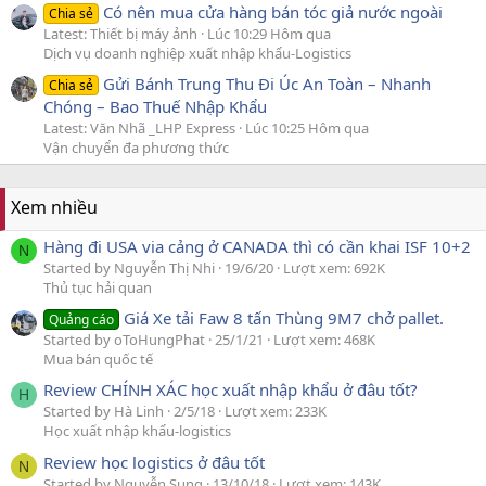
Có nên mua cửa hàng bán tóc giả nước ngoài
Chia sẻ
Latest: Thiết bị máy ảnh
Lúc 10:29 Hôm qua
Dịch vụ doanh nghiệp xuất nhập khẩu-Logistics
Gửi Bánh Trung Thu Đi Úc An Toàn – Nhanh
Chia sẻ
Chóng – Bao Thuế Nhập Khẩu
Latest: Văn Nhã _LHP Express
Lúc 10:25 Hôm qua
Vận chuyển đa phương thức
Xem nhiều
Hàng đi USA via cảng ở CANADA thì có cần khai ISF 10+2
N
Started by Nguyễn Thị Nhi
19/6/20
Lượt xem: 692K
Thủ tục hải quan
Giá Xe tải Faw 8 tấn Thùng 9M7 chở pallet.
Quảng cáo
Started by oToHungPhat
25/1/21
Lượt xem: 468K
Mua bán quốc tế
Review CHÍNH XÁC học xuất nhập khẩu ở đâu tốt?
H
Started by Hà Linh
2/5/18
Lượt xem: 233K
Học xuất nhập khẩu-logistics
Review học logistics ở đâu tốt
N
Started by Nguyễn Sung
13/10/18
Lượt xem: 143K