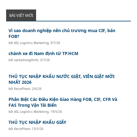
BÀI VIẾT MỚI
Vì sao doanh nghiệp nên chủ trương mua CIF, bán
FOB?
bởi
ASL Logistics Marketing
,
9/7/26
chành xe đi Nam định từ TP.HCM
bởi
vantaihungthinh
,
3/7/26
THỦ TỤC NHẬP KHẨU NƯỚC GIẶT, VIÊN GIẶT MỚI
NHẤT 2026
bởi
KeiraPham
,
2/6/26
Phân Biệt Các Điều Kiện Giao Hàng FOB, CIF, CFR Và
FAS Trong Vận Tải Biển
bởi
ASL Logistics Marketing
,
19/5/26
THỦ TỤC NHẬP KHẨU GIẤY
bởi
KeiraPham
,
13/5/26