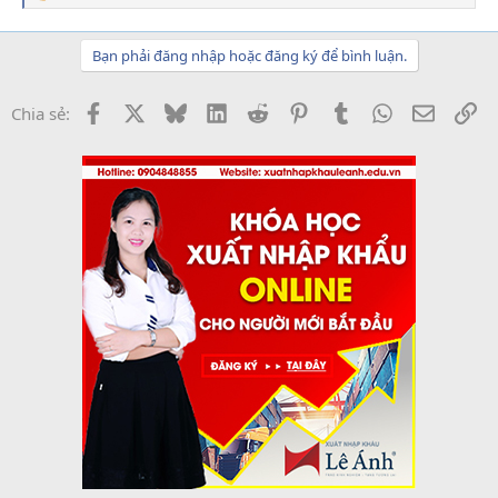
e
a
c
Bạn phải đăng nhập hoặc đăng ký để bình luận.
t
i
o
Facebook
X
Bluesky
LinkedIn
Reddit
Pinterest
Tumblr
WhatsApp
Email
Li
Chia sẻ:
n
s
: