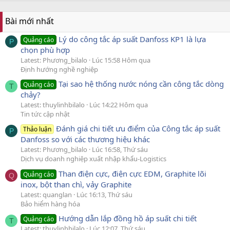
Bài mới nhất
Lý do công tắc áp suất Danfoss KP1 là lựa
Quảng cáo
P
chọn phù hợp
Latest: Phương_bilalo
Lúc 15:58 Hôm qua
Định hướng nghề nghiệp
Tại sao hệ thống nước nóng cần công tắc dòng
Quảng cáo
T
chảy?
Latest: thuylinhbilalo
Lúc 14:22 Hôm qua
Tin tức cập nhật
Đánh giá chi tiết ưu điểm của Công tắc áp suất
Thảo luận
P
Danfoss so với các thương hiệu khác
Latest: Phương_bilalo
Lúc 16:58, Thứ sáu
Dịch vụ doanh nghiệp xuất nhập khẩu-Logistics
Than điện cực, điện cực EDM, Graphite lõi
Quảng cáo
Q
inox, bột than chì, vảy Graphite
Latest: quanglan
Lúc 16:13, Thứ sáu
Bảo hiểm hàng hóa
Hướng dẫn lắp đồng hồ áp suất chi tiết
Quảng cáo
T
Latest: thuylinhbilalo
Lúc 12:07, Thứ sáu