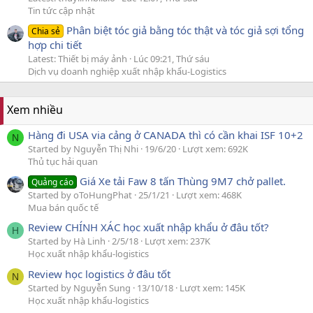
Tin tức cập nhật
Phân biệt tóc giả bằng tóc thật và tóc giả sợi tổng
Chia sẻ
hợp chi tiết
Latest: Thiết bị máy ảnh
Lúc 09:21, Thứ sáu
Dịch vụ doanh nghiệp xuất nhập khẩu-Logistics
Xem nhiều
Hàng đi USA via cảng ở CANADA thì có cần khai ISF 10+2
N
Started by Nguyễn Thị Nhi
19/6/20
Lượt xem: 692K
Thủ tục hải quan
Giá Xe tải Faw 8 tấn Thùng 9M7 chở pallet.
Quảng cáo
Started by oToHungPhat
25/1/21
Lượt xem: 468K
Mua bán quốc tế
Review CHÍNH XÁC học xuất nhập khẩu ở đâu tốt?
H
Started by Hà Linh
2/5/18
Lượt xem: 237K
Học xuất nhập khẩu-logistics
Review học logistics ở đâu tốt
N
Started by Nguyễn Sung
13/10/18
Lượt xem: 145K
Học xuất nhập khẩu-logistics