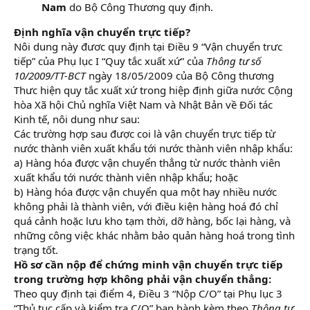
Nam
do Bộ Công Thương quy định.
Định nghĩa vận chuyển trực tiếp?
Nôi dung này đươc quy định tại Điều 9 “Vận chuyển trưc
tiếp” của Phụ lục I “Quy tắc xuất xứ” của
Thông tư số
10/2009/TT-BCT
ngày 18/05/2009 của Bộ Công thương
Thưc hiện quy tắc xuất xứ trong hiệp định giữa nước Cộng
hòa Xã hội Chủ nghĩa Việt Nam và Nhật Bản về Đối tác
Kinh tế, nôi dung như sau:
Các trường hợp sau được coi là vận chuyển trực tiếp từ
nước thành viên xuất khẩu tới nước thành viên nhập khẩu:
a) Hàng hóa được vận chuyển thẳng từ nước thành viên
xuất khẩu tới nước thành viên nhập khẩu; hoặc
b) Hàng hóa được vận chuyển qua một hay nhiều nước
không phải là thành viên, với điều kiện hàng hoá đó chỉ
quá cảnh hoặc lưu kho tạm thời, dỡ hàng, bốc lại hàng, và
những công việc khác nhằm bảo quản hàng hoá trong tình
trạng tốt.
Hồ sơ cần nộp để chứng minh vận chuyển trực tiếp
trong trường hợp không phải vận chuyển thẳng:
Theo quy định tại điểm 4, Điều 3 “Nộp C/O” tại Phụ lục 3
“Thủ tục cấp và kiểm tra C/O” ban hành kèm theo
Thông tư