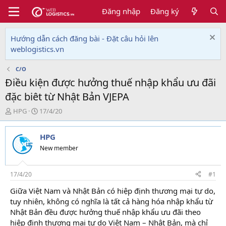
Đăng nhập
Đăng ký
Hướng dẫn cách đăng bài - Đặt câu hỏi lên
weblogistics.vn
C/O
Điều kiện được hưởng thuế nhập khẩu ưu đãi
đặc biêt từ Nhật Bản VJEPA
T
N
HPG
17/4/20
h
g
r
à
HPG
e
y
a
g
New member
d
ử
s
i
t
17/4/20
#1
a
Giữa Việt Nam và Nhật Bản có hiệp định thương mại tự do,
r
tuy nhiên, không có nghĩa là tất cả hàng hóa nhập khẩu từ
t
e
Nhật Bản đều được hưởng thuế nhập khẩu ưu đãi theo
r
hiệp định thương mại tự do Viêt Nam – Nhât Bản, mà chỉ