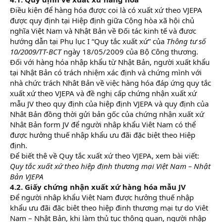
Điều kiện để hàng hóa được coi là có xuất xứ theo VJEPA
được quy định tại Hiệp định giữa Cộng hòa xã hội chủ
nghĩa Việt Nam và Nhật Bản về Đối tác kinh tế và đươc
hướng dẫn tại Phụ lục I “Quy tắc xuất xứ” của
Thông tư số
10/2009/TT-BCT
ngày 18/05/2009 của Bộ Công thương.
Đối với hàng hóa nhập khẩu từ Nhật Bản, người xuất khẩu
tại Nhật Bản có trách nhiệm xác định và chứng mình với
nhà chức trách Nhât Bản về việc hàng hóa đáp ứng quy tắc
xuất xứ theo VJEPA và đề nghị cấp chứng nhận xuất xứ
mẫu JV theo quy định của hiệp định VJEPA và quy định của
Nhât Bản đồng thời gửi bản gốc của chứng nhận xuất xứ
Nhât Bản form JV để người nhâp khẩu Viêt Nam có thể
được hưởng thuế nhập khẩu ưu đãi đặc biệt theo Hiệp
định.
Để biết thê về Quy tắc xuất xứ theo VJEPA, xem bài viết:
Quy tắc xuất xứ theo hiệp định thương mại Việt Nam – Nhật
Bản VJEPA
4.2. Giấy chứng nhận xuất xứ hàng hóa mẫu JV
Để người nhâp khẩu Viêt Nam được hưởng thuế nhập
khẩu ưu đãi đăc biêt theo hiệp đinh thương mại tự do Viêt
Nam – Nhật Bản, khi làm thủ tục thông quan, người nhập