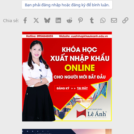
Bạn phải đăng nhập hoặc đăng ký để bình luận.
Facebook
X
Bluesky
LinkedIn
Reddit
Pinterest
Tumblr
WhatsApp
Email
Li
Chia sẻ: