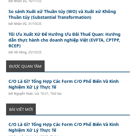
bởi
Nhân Vũ
,
16/11/25
So sánh Xuất xứ Thuần túy (WO) và Xuất xứ Không
Thuần túy (Substantial Transformation)
bởi
Nhân Vũ
,
31/10/25
Tối Ưu Xuất Xứ Để Hưởng Ưu Đãi Thuế Quan: Hướng
dẫn thực hành cho doanh nghiệp Việt (EVFTA, CPTPP,
RCEP)
bởi
Hồ Hồng
,
25/10/25
ĐƯỢC QUAN TÂM
C/O Là Gì? Tổng Hợp Các Form C/O Phổ Biến Và Kinh
Nghiệm Xử Lý Thực Tế
bởi
Nguyễn Hoài
,
Lúc 10:21, Thứ hai
BÀI VIẾT MỚI
C/O Là Gì? Tổng Hợp Các Form C/O Phổ Biến Và Kinh
Nghiệm Xử Lý Thực Tế