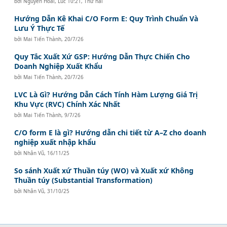
bởi
Nguyễn Hoài
,
Lúc 10:21, Thứ hai
Hướng Dẫn Kê Khai C/O Form E: Quy Trình Chuẩn Và
Lưu Ý Thực Tế
bởi
Mai Tiến Thành
,
20/7/26
Quy Tắc Xuất Xứ GSP: Hướng Dẫn Thực Chiến Cho
Doanh Nghiệp Xuất Khẩu
bởi
Mai Tiến Thành
,
20/7/26
LVC Là Gì? Hướng Dẫn Cách Tính Hàm Lượng Giá Trị
Khu Vực (RVC) Chính Xác Nhất
bởi
Mai Tiến Thành
,
9/7/26
C/O form E là gì? Hướng dẫn chi tiết từ A–Z cho doanh
nghiệp xuất nhập khẩu
bởi
Nhân Vũ
,
16/11/25
So sánh Xuất xứ Thuần túy (WO) và Xuất xứ Không
Thuần túy (Substantial Transformation)
bởi
Nhân Vũ
,
31/10/25