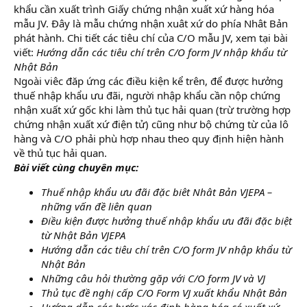
khẩu cần xuất trình Giấy chứng nhận xuất xứ hàng hóa
mẫu JV. Đây là mẫu chứng nhận xuât xứ do phía Nhât Bản
phát hành. Chi tiết các tiêu chí của C/O mẫu JV, xem tại bài
viết:
Hướng dẫn các tiêu chí trên C/O form JV nhập khẩu từ
Nhật Bản
Ngoài viêc đăp ứng các điều kiện kể trên, để được hưởng
thuế nhập khẩu ưu đãi, người nhập khẩu cần nộp chứng
nhận xuất xứ gốc khi làm thủ tục hải quan (trừ trường hợp
chứng nhận xuất xứ điện tử) cũng như bộ chứng từ của lô
hàng và C/O phải phù hợp nhau theo quy định hiện hành
về thủ tục hải quan.
Bài viết cùng chuyên mục:
Thuế nhập khẩu ưu đãi đặc biêt Nhât Bản VJEPA –
những vấn đề liên quan
Điều kiện được hưởng thuế nhập khẩu ưu đãi đặc biệt
từ Nhật Bản VJEPA
Hướng dẫn các tiêu chí trên C/O form JV nhập khẩu từ
Nhật Bản
Những câu hỏi thường gặp với C/O form JV và VJ
Thủ tục đề nghị cấp C/O Form VJ xuất khẩu Nhật Bản
Hướng dẫn các bước xác định hàng hóa có xuất xứ