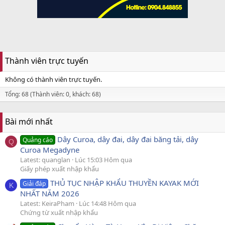
Thành viên trực tuyến
Không có thành viên trực tuyến.
Tổng: 68 (Thành viên: 0, khách: 68)
Bài mới nhất
Dây Curoa, dây đai, dây đai băng tải, dây
Quảng cáo
Q
Curoa Megadyne
Latest: quanglan
Lúc 15:03 Hôm qua
Giấy phép xuất nhập khẩu
THỦ TỤC NHẬP KHẨU THUYỀN KAYAK MỚI
Giải đáp
K
NHẤT NĂM 2026
Latest: KeiraPham
Lúc 14:48 Hôm qua
Chứng từ xuất nhập khẩu