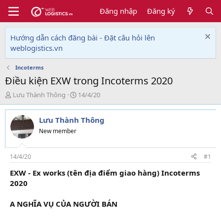
Đăng nhập
Đăng ký
Hướng dẫn cách đăng bài - Đặt câu hỏi lên
weblogistics.vn
Incoterms
Điều kiện EXW trong Incoterms 2020
T
N
Lưu Thành Thông
14/4/20
h
g
r
à
Lưu Thành Thông
e
y
a
g
New member
d
ử
s
i
t
14/4/20
#1
a
EXW - Ex works (tên địa điểm giao hàng) Incoterms
r
2020
t
e
r
A NGHĨA VỤ CỦA NGƯỜI BÁN