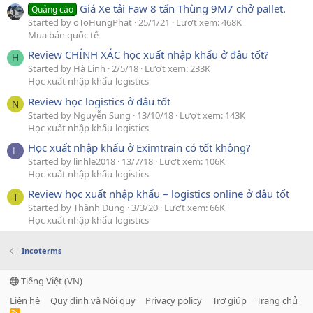
Giá Xe tải Faw 8 tấn Thùng 9M7 chở pallet.
Quảng cáo
Started by oToHungPhat
25/1/21
Lượt xem: 468K
Mua bán quốc tế
Review CHÍNH XÁC học xuất nhập khẩu ở đâu tốt?
H
Started by Hà Linh
2/5/18
Lượt xem: 233K
Học xuất nhập khẩu-logistics
Review học logistics ở đâu tốt
N
Started by Nguyễn Sung
13/10/18
Lượt xem: 143K
Học xuất nhập khẩu-logistics
Học xuất nhập khẩu ở Eximtrain có tốt không?
L
Started by linhle2018
13/7/18
Lượt xem: 106K
Học xuất nhập khẩu-logistics
Review học xuất nhập khẩu – logistics online ở đâu tốt
T
Started by Thành Dung
3/3/20
Lượt xem: 66K
Học xuất nhập khẩu-logistics
Incoterms
Tiếng Việt (VN)
Liên hệ
Quy định và Nội quy
Privacy policy
Trợ giúp
Trang chủ
R