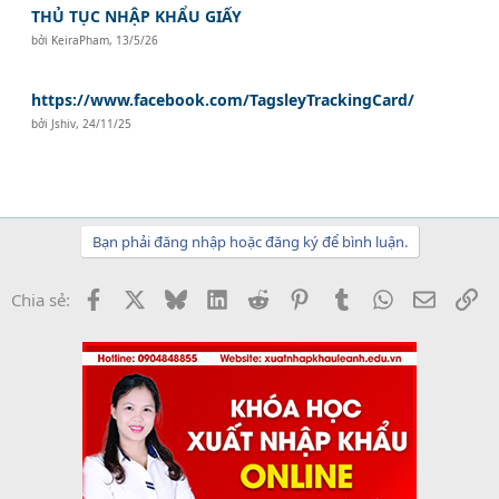
THỦ TỤC NHẬP KHẨU GIẤY
bởi
KeiraPham
,
13/5/26
https://www.facebook.com/TagsleyTrackingCard/
bởi
Jshiv
,
24/11/25
Bạn phải đăng nhập hoặc đăng ký để bình luận.
Facebook
X
Bluesky
LinkedIn
Reddit
Pinterest
Tumblr
WhatsApp
Email
Li
Chia sẻ: