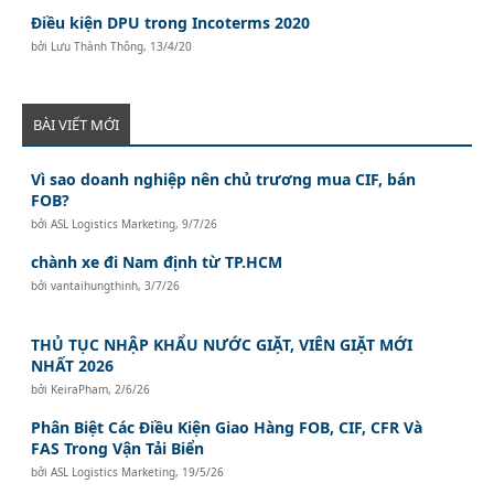
Điều kiện DPU trong Incoterms 2020
bởi
Lưu Thành Thông
,
13/4/20
BÀI VIẾT MỚI
Vì sao doanh nghiệp nên chủ trương mua CIF, bán
FOB?
bởi
ASL Logistics Marketing
,
9/7/26
chành xe đi Nam định từ TP.HCM
bởi
vantaihungthinh
,
3/7/26
THỦ TỤC NHẬP KHẨU NƯỚC GIẶT, VIÊN GIẶT MỚI
NHẤT 2026
bởi
KeiraPham
,
2/6/26
Phân Biệt Các Điều Kiện Giao Hàng FOB, CIF, CFR Và
FAS Trong Vận Tải Biển
bởi
ASL Logistics Marketing
,
19/5/26