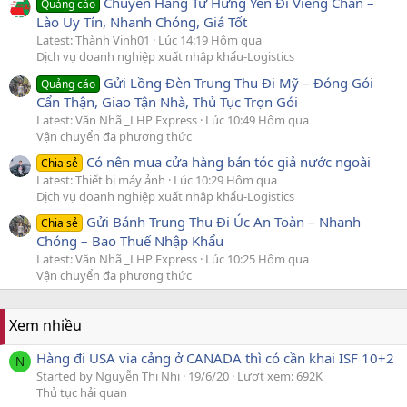
Chuyển Hàng Từ Hưng Yên Đi Viêng Chăn –
Quảng cáo
Lào Uy Tín, Nhanh Chóng, Giá Tốt
Latest: Thành Vinh01
Lúc 14:19 Hôm qua
Dịch vụ doanh nghiệp xuất nhập khẩu-Logistics
Gửi Lồng Đèn Trung Thu Đi Mỹ – Đóng Gói
Quảng cáo
Cẩn Thận, Giao Tận Nhà, Thủ Tục Trọn Gói
Latest: Văn Nhã _LHP Express
Lúc 10:49 Hôm qua
Vận chuyển đa phương thức
Có nên mua cửa hàng bán tóc giả nước ngoài
Chia sẻ
Latest: Thiết bị máy ảnh
Lúc 10:29 Hôm qua
Dịch vụ doanh nghiệp xuất nhập khẩu-Logistics
Gửi Bánh Trung Thu Đi Úc An Toàn – Nhanh
Chia sẻ
Chóng – Bao Thuế Nhập Khẩu
Latest: Văn Nhã _LHP Express
Lúc 10:25 Hôm qua
Vận chuyển đa phương thức
Xem nhiều
Hàng đi USA via cảng ở CANADA thì có cần khai ISF 10+2
N
Started by Nguyễn Thị Nhi
19/6/20
Lượt xem: 692K
Thủ tục hải quan