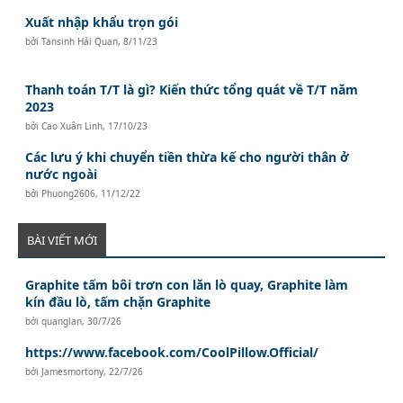
Xuất nhập khẩu trọn gói
bởi
Tansinh Hải Quan
,
8/11/23
Thanh toán T/T là gì? Kiến thức tổng quát về T/T năm
2023
bởi
Cao Xuân Linh
,
17/10/23
Các lưu ý khi chuyển tiền thừa kế cho người thân ở
nước ngoài
bởi
Phuong2606
,
11/12/22
BÀI VIẾT MỚI
Graphite tấm bôi trơn con lăn lò quay, Graphite làm
kín đầu lò, tấm chặn Graphite
bởi
quanglan
,
30/7/26
https://www.facebook.com/CoolPillow.Official/
bởi
Jamesmortony
,
22/7/26