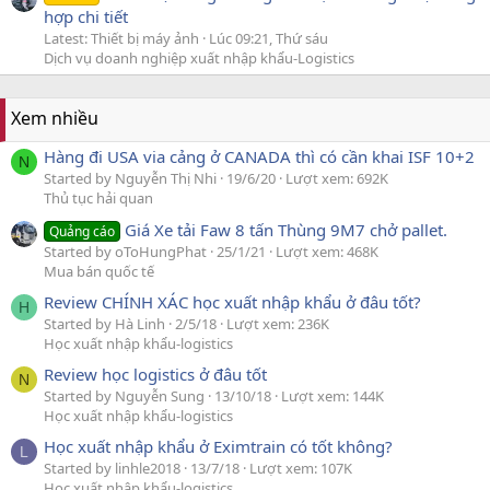
hợp chi tiết
Latest: Thiết bị máy ảnh
Lúc 09:21, Thứ sáu
Dịch vụ doanh nghiệp xuất nhập khẩu-Logistics
Xem nhiều
Hàng đi USA via cảng ở CANADA thì có cần khai ISF 10+2
N
Started by Nguyễn Thị Nhi
19/6/20
Lượt xem: 692K
Thủ tục hải quan
Giá Xe tải Faw 8 tấn Thùng 9M7 chở pallet.
Quảng cáo
Started by oToHungPhat
25/1/21
Lượt xem: 468K
Mua bán quốc tế
Review CHÍNH XÁC học xuất nhập khẩu ở đâu tốt?
H
Started by Hà Linh
2/5/18
Lượt xem: 236K
Học xuất nhập khẩu-logistics
Review học logistics ở đâu tốt
N
Started by Nguyễn Sung
13/10/18
Lượt xem: 144K
Học xuất nhập khẩu-logistics
Học xuất nhập khẩu ở Eximtrain có tốt không?
L
Started by linhle2018
13/7/18
Lượt xem: 107K
Học xuất nhập khẩu-logistics