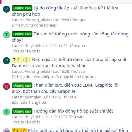
Lý do công tắc áp suất Danfoss KP1 là lựa
Quảng cáo
P
chọn phù hợp
Latest: Phương_bilalo
Lúc 15:58 Hôm qua
Định hướng nghề nghiệp
Tại sao hệ thống nước nóng cần công tắc dòng
Quảng cáo
T
chảy?
Latest: thuylinhbilalo
Lúc 14:22 Hôm qua
Tin tức cập nhật
Đánh giá chi tiết ưu điểm của Công tắc áp suất
Thảo luận
P
Danfoss so với các thương hiệu khác
Latest: Phương_bilalo
Lúc 16:58, Thứ sáu
Dịch vụ doanh nghiệp xuất nhập khẩu-Logistics
Than điện cực, điện cực EDM, Graphite lõi
Quảng cáo
Q
inox, bột than chì, vảy Graphite
Latest: quanglan
Lúc 16:13, Thứ sáu
Bảo hiểm hàng hóa
Hướng dẫn lắp đồng hồ áp suất chi tiết
Quảng cáo
T
Latest: thuylinhbilalo
Lúc 12:07, Thứ sáu
Tin tức cập nhật
Phân biệt tóc giả bằng tóc thật và tóc giả sợi tổng
Chia sẻ