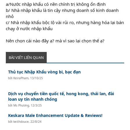
a/Nước nhập khẩu có nền chính trị không ổn định
b/ Nhà nhập khẩu là tin cậy nhưng doanh số kinh doanh
nhỏ
c/ Nhà nhập khẩu bộc lộ vài rủi ro, nhưng hàng hóa lại bán
chạy ở nước nhập khẩu
Nên chọn cái nào đây ạ? mà vì sao lại chọn thế ạ?
BÀI VIẾT LIÊN QUAN
Thủ tục Nhập Khẩu vòng bi, bạc đạn
bởi
KeiraPham
,
13/10/25
Dịch vụ chuyển tiền quốc tế, hong kong, thái lan, đài
loan uy tín nhanh chóng
bởi
Ms Phương
,
12/3/25
Keskara Male Enhancement Update & Reviews!
bởi
keithdouce
,
22/8/24