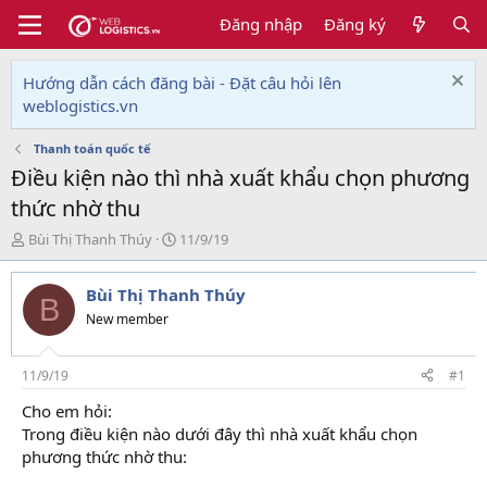
Đăng nhập
Đăng ký
Hướng dẫn cách đăng bài - Đặt câu hỏi lên
weblogistics.vn
Thanh toán quốc tế
Điều kiện nào thì nhà xuất khẩu chọn phương
thức nhờ thu
T
N
Bùi Thị Thanh Thúy
11/9/19
h
g
r
à
Bùi Thị Thanh Thúy
e
y
B
a
g
New member
d
ử
s
i
t
11/9/19
#1
a
Cho em hỏi:
r
Trong điều kiện nào dưới đây thì nhà xuất khẩu chọn
t
e
phương thức nhờ thu:
r