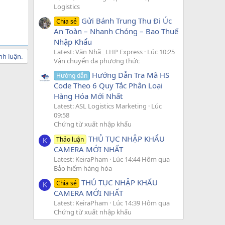
Logistics
Gửi Bánh Trung Thu Đi Úc
Chia sẻ
An Toàn – Nhanh Chóng – Bao Thuế
Nhập Khẩu
Latest: Văn Nhã _LHP Express
Lúc 10:25
nh luận.
Vận chuyển đa phương thức
Hướng Dẫn Tra Mã HS
Hướng dẫn
Code Theo 6 Quy Tắc Phân Loại
Hàng Hóa Mới Nhất
Latest: ASL Logistics Marketing
Lúc
09:58
Chứng từ xuất nhập khẩu
THỦ TỤC NHẬP KHẨU
Thảo luận
K
CAMERA MỚI NHẤT
Latest: KeiraPham
Lúc 14:44 Hôm qua
Bảo hiểm hàng hóa
THỦ TỤC NHẬP KHẨU
Chia sẻ
K
CAMERA MỚI NHẤT
Latest: KeiraPham
Lúc 14:39 Hôm qua
Chứng từ xuất nhập khẩu