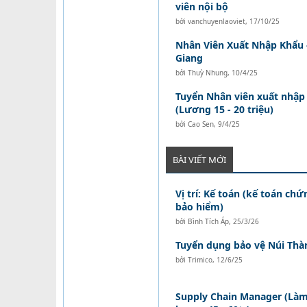
viên nội bộ
bởi
vanchuyenlaoviet
,
17/10/25
Nhân Viên Xuất Nhập Khẩu 
Giang
bởi
Thuỳ Nhung
,
10/4/25
Tuyển Nhân viên xuất nhập 
(Lương 15 - 20 triệu)
bởi
Cao Sen
,
9/4/25
BÀI VIẾT MỚI
Vị trí: Kế toán (kế toán ch
bảo hiểm)
bởi
Bình Tích Áp
,
25/3/26
Tuyển dụng bảo vệ Núi Thà
bởi
Trimico
,
12/6/25
Supply Chain Manager (Làm 