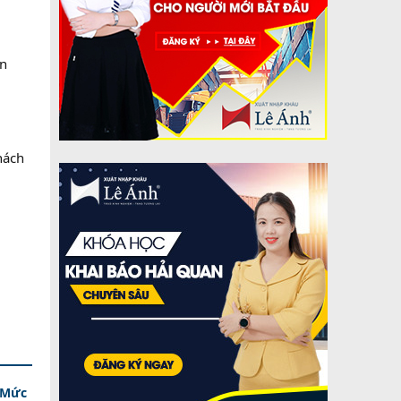
ăn
hách
- Mức