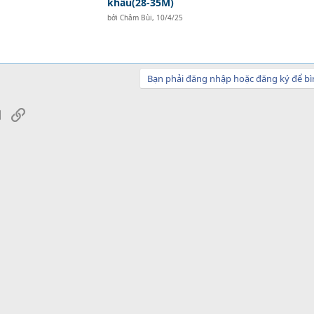
khẩu(28-35M)
bởi
Châm Bùi
,
10/4/25
Bạn phải đăng nhập hoặc đăng ký để bì
sApp
Email
Link