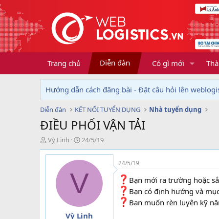
Diễn đàn
Trang chủ
Có gì mới
Thà
Hướng dẫn cách đăng bài - Đặt câu hỏi lên weblogis
Diễn đàn
KẾT NỐI TUYỂN DỤNG
Nhà tuyển dụng
ĐIỀU PHỐI VẬN TẢI
T
N
Vỳ Linh
24/5/19
h
g
r
à
24/5/19
e
y
V
a
g
Bạn mới ra trường hoặc sắ
d
ử
Bạn có định hướng và mục 
s
i
t
Bạn muốn rèn luỵện kỹ năng
a
Vỳ Linh
r