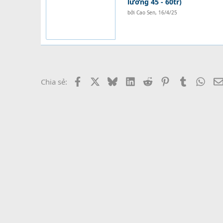
lương 45 - 60tr)
bởi
Cao Sen
,
16/4/25
Facebook
X
Bluesky
LinkedIn
Reddit
Pinterest
Tumblr
What
Chia sẻ: