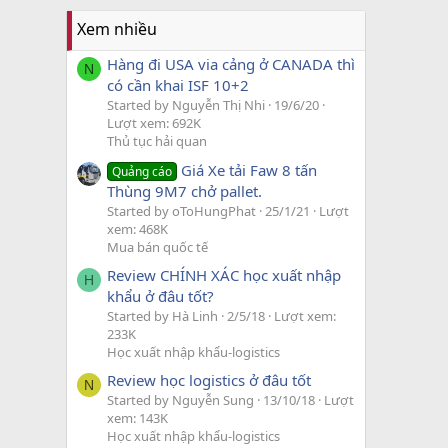
Xem nhiều
Hàng đi USA via cảng ở CANADA thì
N
có cần khai ISF 10+2
Started by Nguyễn Thị Nhi
19/6/20
Lượt xem: 692K
Thủ tục hải quan
Giá Xe tải Faw 8 tấn
Quảng cáo
Thùng 9M7 chở pallet.
Started by oToHungPhat
25/1/21
Lượt
xem: 468K
Mua bán quốc tế
Review CHÍNH XÁC học xuất nhập
H
khẩu ở đâu tốt?
Started by Hà Linh
2/5/18
Lượt xem:
233K
Học xuất nhập khẩu-logistics
Review học logistics ở đâu tốt
N
Started by Nguyễn Sung
13/10/18
Lượt
xem: 143K
Học xuất nhập khẩu-logistics