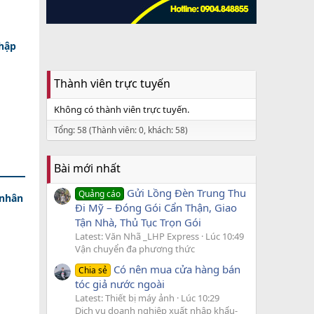
nhập
Thành viên trực tuyến
Không có thành viên trực tuyến.
Tổng: 58 (Thành viên: 0, khách: 58)
Bài mới nhất
Gửi Lồng Đèn Trung Thu
Quảng cáo
 nhân
Đi Mỹ – Đóng Gói Cẩn Thận, Giao
Tận Nhà, Thủ Tục Trọn Gói
Latest: Văn Nhã _LHP Express
Lúc 10:49
Vận chuyển đa phương thức
Có nên mua cửa hàng bán
Chia sẻ
tóc giả nước ngoài
Latest: Thiết bị máy ảnh
Lúc 10:29
Dịch vụ doanh nghiệp xuất nhập khẩu-