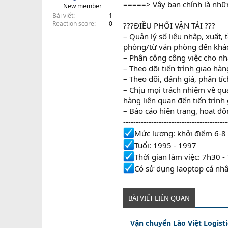
=====> Vậy bạn chính là nhữ
New member
t
Bài viết
1
e
Reaction score
0
???ĐIỀU PHỐI VẬN TẢI ???
r
– Quản lý số liệu nhập, xuất,
phòng/từ văn phòng đến khá
– Phân công công việc cho nh
– Theo dõi tiến trình giao hàn
– Theo dõi, đánh giá, phân tí
– Chịu mọi trách nhiệm về quả
hàng liên quan đến tiến trình
– Báo cáo hiện trạng, hoạt độ
-----------------------------------------
Mức lương: khởi điểm 6-8 
Tuổi: 1995 - 1997
Thời gian làm việc: 7h30 -
Có sử dụng laoptop cá nhâ
BÀI VIẾT LIÊN QUAN
Vận chuyển Lào Việt Logist