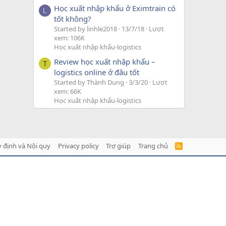
Học xuất nhập khẩu ở Eximtrain có
L
tốt không?
Started by linhle2018
13/7/18
Lượt
xem: 106K
Học xuất nhập khẩu-logistics
Review học xuất nhập khẩu –
T
logistics online ở đâu tốt
Started by Thành Dung
3/3/20
Lượt
xem: 66K
Học xuất nhập khẩu-logistics
 định và Nội quy
Privacy policy
Trợ giúp
Trang chủ
R
S
S