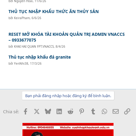
bởi
Nguyễn Hoài
,
11/6/26
THỦ TỤC NHẬP KHẨU THỨC ĂN THỦY SẢN
bởi
KeiraPham
,
6/6/26
RESET MỞ KHÓA TÀI KHOẢN QUẢN TRỊ ADMIN VNACCS
– 0933677075
bởi
KHAI HAI QUAN FPT.VNACCS
,
8/4/26
Thủ tục nhập khẩu đá granite
bởi
YenNhi38
,
17/3/26
Bạn phải đăng nhập hoặc đăng ký để bình luận.
Facebook
X
Bluesky
LinkedIn
Reddit
Pinterest
Tumblr
WhatsApp
Email
Li
Chia sẻ: