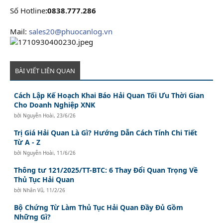
Số Hotline
:0838.777.286
Mail:
sales20@phuocanlog.vn
BÀI VIẾT LIÊN QUAN
Cách Lập Kế Hoạch Khai Báo Hải Quan Tối Ưu Thời Gian
Cho Doanh Nghiệp XNK
bởi
Nguyễn Hoài
,
23/6/26
Trị Giá Hải Quan Là Gì? Hướng Dẫn Cách Tính Chi Tiết
Từ A - Z
bởi
Nguyễn Hoài
,
11/6/26
Thông tư 121/2025/TT-BTC: 6 Thay Đổi Quan Trọng Về
Thủ Tục Hải Quan
bởi
Nhân Vũ
,
11/2/26
Bộ Chứng Từ Làm Thủ Tục Hải Quan Đầy Đủ Gồm
Những Gì?