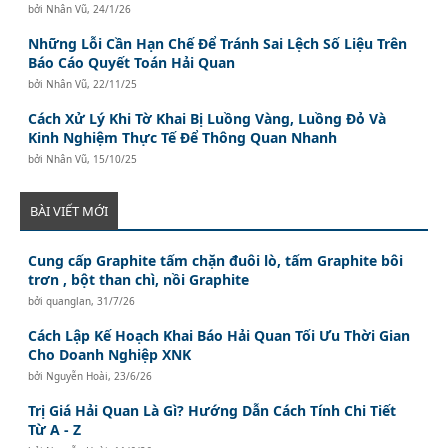
bởi
Nhân Vũ
,
24/1/26
Những Lỗi Cần Hạn Chế Để Tránh Sai Lệch Số Liệu Trên
Báo Cáo Quyết Toán Hải Quan
bởi
Nhân Vũ
,
22/11/25
Cách Xử Lý Khi Tờ Khai Bị Luồng Vàng, Luồng Đỏ Và
Kinh Nghiệm Thực Tế Để Thông Quan Nhanh
bởi
Nhân Vũ
,
15/10/25
BÀI VIẾT MỚI
Cung cấp Graphite tấm chặn đuôi lò, tấm Graphite bôi
trơn , bột than chì, nồi Graphite
bởi
quanglan
,
31/7/26
Cách Lập Kế Hoạch Khai Báo Hải Quan Tối Ưu Thời Gian
Cho Doanh Nghiệp XNK
bởi
Nguyễn Hoài
,
23/6/26
Trị Giá Hải Quan Là Gì? Hướng Dẫn Cách Tính Chi Tiết
Từ A - Z