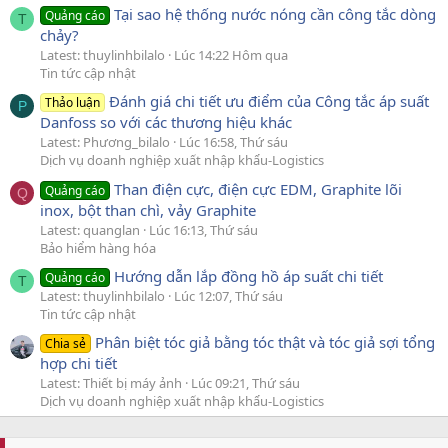
Tại sao hệ thống nước nóng cần công tắc dòng
Quảng cáo
T
chảy?
Latest: thuylinhbilalo
Lúc 14:22 Hôm qua
Tin tức cập nhật
Đánh giá chi tiết ưu điểm của Công tắc áp suất
Thảo luận
P
Danfoss so với các thương hiệu khác
Latest: Phương_bilalo
Lúc 16:58, Thứ sáu
Dịch vụ doanh nghiệp xuất nhập khẩu-Logistics
Than điện cực, điện cực EDM, Graphite lõi
Quảng cáo
Q
inox, bột than chì, vảy Graphite
Latest: quanglan
Lúc 16:13, Thứ sáu
Bảo hiểm hàng hóa
Hướng dẫn lắp đồng hồ áp suất chi tiết
Quảng cáo
T
Latest: thuylinhbilalo
Lúc 12:07, Thứ sáu
Tin tức cập nhật
Phân biệt tóc giả bằng tóc thật và tóc giả sợi tổng
Chia sẻ
hợp chi tiết
Latest: Thiết bị máy ảnh
Lúc 09:21, Thứ sáu
Dịch vụ doanh nghiệp xuất nhập khẩu-Logistics