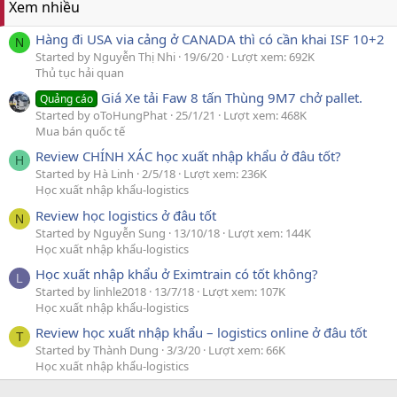
Xem nhiều
Hàng đi USA via cảng ở CANADA thì có cần khai ISF 10+2
N
Started by Nguyễn Thị Nhi
19/6/20
Lượt xem: 692K
Thủ tục hải quan
Giá Xe tải Faw 8 tấn Thùng 9M7 chở pallet.
Quảng cáo
Started by oToHungPhat
25/1/21
Lượt xem: 468K
Mua bán quốc tế
Review CHÍNH XÁC học xuất nhập khẩu ở đâu tốt?
H
Started by Hà Linh
2/5/18
Lượt xem: 236K
Học xuất nhập khẩu-logistics
Review học logistics ở đâu tốt
N
Started by Nguyễn Sung
13/10/18
Lượt xem: 144K
Học xuất nhập khẩu-logistics
Học xuất nhập khẩu ở Eximtrain có tốt không?
L
Started by linhle2018
13/7/18
Lượt xem: 107K
Học xuất nhập khẩu-logistics
Review học xuất nhập khẩu – logistics online ở đâu tốt
T
Started by Thành Dung
3/3/20
Lượt xem: 66K
Học xuất nhập khẩu-logistics