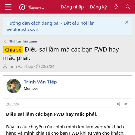
Đăng nhập
Đăng ký
Hướng dẫn cách đăng bài - Đặt câu hỏi lên
weblogistics.vn
Thủ tục hải quan
Điều sai lầm mà các bạn FWD hay
Chia sẻ
mắc phải.
T
N
Trịnh Văn Tiệp
20/3/24
h
g
r
à
Trịnh Văn Tiệp
e
y
a
g
Member
d
ử
s
i
t
20/3/24
#1
a
Điều sai lầm các bạn FWD hay mắc phải.
r
t
e
Đây là câu chuyện của chính mình khi làm việc với khách
r
hàng và mình chia sẻ cho bạn FWD khi tư vấn cho khách.