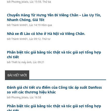
bởi
Phương_bilalo
,
Lúc 15:59, Thứ ba
Chuyển Hàng Từ Hưng Yên Đi Viêng Chăn – Lào Uy Tín,
Nhanh Chóng, Giá Tốt
bởi
Thành Vinh01
,
Lúc 14:19 Hôm qua
Nhà xe đi Lào có kho ở Hà Nội và Viêng Chăn.
bởi
Thành Vinh01
,
Lúc 09:12, Thứ tư
Phân biệt tóc giả bằng tóc thật và tóc giả sợi tổng hợp
chi tiết
bởi
Thiết bị máy ảnh
,
Lúc 09:21
BÀI VIẾT MỚI
Đánh giá chi tiết ưu điểm của Công tắc áp suất Danfoss
so với các thương hiệu khác
bởi
Phương_bilalo
,
Lúc 16:58
Phân biệt tóc giả bằng tóc thật và tóc giả sợi tổng hợp
chi tiết