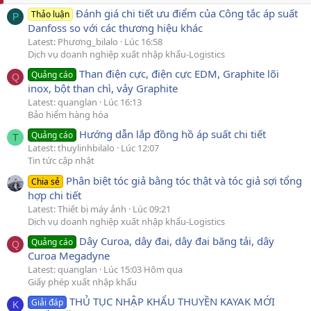
Đánh giá chi tiết ưu điểm của Công tắc áp suất
Thảo luận
P
Danfoss so với các thương hiệu khác
Latest: Phương_bilalo
Lúc 16:58
Dịch vụ doanh nghiệp xuất nhập khẩu-Logistics
Than điện cực, điện cực EDM, Graphite lõi
Quảng cáo
Q
inox, bột than chì, vảy Graphite
Latest: quanglan
Lúc 16:13
Bảo hiểm hàng hóa
Hướng dẫn lắp đồng hồ áp suất chi tiết
Quảng cáo
T
Latest: thuylinhbilalo
Lúc 12:07
Tin tức cập nhật
Phân biệt tóc giả bằng tóc thật và tóc giả sợi tổng
Chia sẻ
hợp chi tiết
Latest: Thiết bị máy ảnh
Lúc 09:21
Dịch vụ doanh nghiệp xuất nhập khẩu-Logistics
Dây Curoa, dây đai, dây đai băng tải, dây
Quảng cáo
Q
Curoa Megadyne
Latest: quanglan
Lúc 15:03 Hôm qua
Giấy phép xuất nhập khẩu
THỦ TỤC NHẬP KHẨU THUYỀN KAYAK MỚI
Giải đáp
K