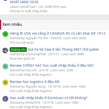
NHẤT NĂM 2026
Latest: KeiraPham
Lúc 14:48 Hôm qua
Chứng từ xuất nhập khẩu
Xem nhiều
Hàng đi USA via cảng ở CANADA thì có cần khai ISF 10+2
N
Started by Nguyễn Thị Nhi
19/6/20
Lượt xem: 692K
Thủ tục hải quan
Giá Xe tải Faw 8 tấn Thùng 9M7 chở pallet.
Quảng cáo
Started by oToHungPhat
25/1/21
Lượt xem: 468K
Mua bán quốc tế
Review CHÍNH XÁC học xuất nhập khẩu ở đâu tốt?
H
Started by Hà Linh
2/5/18
Lượt xem: 233K
Học xuất nhập khẩu-logistics
Review học logistics ở đâu tốt
N
Started by Nguyễn Sung
13/10/18
Lượt xem: 143K
Học xuất nhập khẩu-logistics
Học xuất nhập khẩu ở Eximtrain có tốt không?
L
Started by linhle2018
13/7/18
Lượt xem: 106K
Học xuất nhập khẩu-logistics