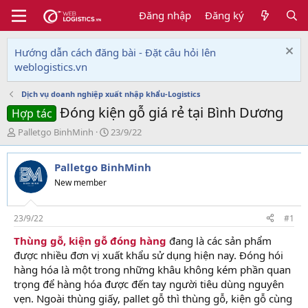
Đăng nhập
Đăng ký
Hướng dẫn cách đăng bài - Đặt câu hỏi lên
weblogistics.vn
Dịch vụ doanh nghiệp xuất nhập khẩu-Logistics
Đóng kiện gỗ giá rẻ tại Bình Dương
Hợp tác
T
N
Palletgo BinhMinh
23/9/22
h
g
r
à
Palletgo BinhMinh
e
y
a
g
New member
d
ử
s
i
t
23/9/22
#1
a
Thùng gỗ, kiện gỗ đóng hàng
đang là các sản phẩm
r
được nhiều đơn vị xuất khẩu sử dụng hiện nay. Đóng hói
t
e
hàng hóa là một trong những khâu không kém phần quan
r
trọng để hàng hóa được đến tay người tiêu dùng nguyên
vẹn. Ngoài thùng giấy, pallet gỗ thì thùng gỗ, kiện gỗ cùng