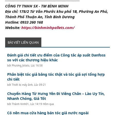
----------------------------------------------------------
CÔNG TY TNHH SX - TM BÌNH MINH
Địa chỉ: 178/2 Từ Văn Phước khu phố 1B, Phường An Phú,
Thành Phố Thuận An, Tỉnh Bình Dương
Hotline: 0933 260 168
Website:
https://binhminhpallets.com/
BÀI VIẾT LIÊN QUAN
Đánh giá chi tiết ưu điểm của Công tắc áp suất Danfoss
so với các thương hiệu khác
bởi
Phương_bilalo
,
Lúc 16:58
Phân biệt tóc giả bằng tóc thật và tóc giả sợi tổng hợp
chi tiết
bởi
Thiết bị máy ảnh
,
Lúc 09:21
Chuyển Hàng Từ Hưng Yên Đi Viêng Chăn – Lào Uy Tín,
Nhanh Chóng, Giá Tốt
bởi
Thành Vinh01
,
Lúc 14:19 Hôm qua
Có nên mua cửa hàng bán tóc giả nước ngoài