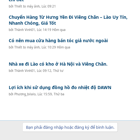
bởi
Thiết bị máy ảnh
,
Lúc 09:21
Chuyển Hàng Từ Hưng Yên Đi Viêng Chăn – Lào Uy Tín,
Nhanh Chóng, Giá Tốt
bởi
Thành Vinh01
,
Lúc 14:19 Hôm qua
Có nên mua cửa hàng bán tóc giả nước ngoài
bởi
Thiết bị máy ảnh
,
Lúc 10:29 Hôm qua
Nhà xe đi Lào có kho ở Hà Nội và Viêng Chăn.
bởi
Thành Vinh01
,
Lúc 09:12, Thứ tư
Lợi ích khi sử dụng đồng hồ đo nhiệt độ DAWN
bởi
Phương_bilalo
,
Lúc 15:59, Thứ ba
Bạn phải đăng nhập hoặc đăng ký để bình luận.