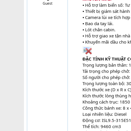
Guest
⦁ Hỗ trợ làm biển số: Tư
t
e
⦁ Thiết bị giám sát hành 
r
⦁ Camera lùi xe tích hợp
⦁ Bao da tay lái.
⦁ Lót chân cabin.
⦁ Hỗ trợ giao xe tận nh
⦁ Khuyến mãi dầu cho kh
ĐẶC TÍNH KỸ THUẬT C
Trọng lượng bản thân:
Tải trọng cho phép chở
Số người cho phép chở:
Trọng lượng toàn bộ: 
Kích thước xe (D x R x
Kích thước lòng thùng
Khoảng cách trục: 185
Công thức bánh xe: 8 x 
Loại nhiên liệu: Diesel
Động cơ: ISL9
.
5-315E51
Thể tích: 9460 cm3