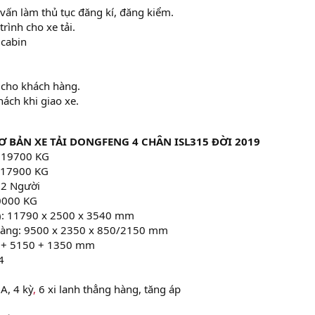
 vấn làm thủ tục đăng kí, đăng kiểm.
trình cho xe tải.
 cabin
à cho khách hàng.
ách khi giao xe.
Ơ BẢN XE TẢI DONGFENG 4 CHÂN ISL315 ĐỜI 2019
 119700 KG
: 17900 KG
 2 Người
30000 KG
 C): 11790 x 2500 x 3540 mm
 hàng: 9500 x 2350 x 850/2150 mm
0 + 5150 + 1350 mm
4
A, 4 kỳ
,
6 xi lanh thẳng hàng, tăng áp