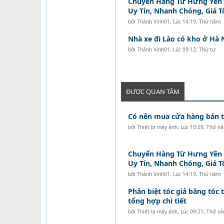
Chuyển Hàng Từ Hưng Yên Đ
Uy Tín, Nhanh Chóng, Giá T
bởi
Thành Vinh01
,
Lúc 14:19, Thứ năm
Nhà xe đi Lào có kho ở Hà 
bởi
Thành Vinh01
,
Lúc 09:12, Thứ tư
ĐƯỢC QUAN TÂM
Có nên mua cửa hàng bán tó
bởi
Thiết bị máy ảnh
,
Lúc 10:29, Thứ n
Chuyển Hàng Từ Hưng Yên Đ
Uy Tín, Nhanh Chóng, Giá T
bởi
Thành Vinh01
,
Lúc 14:19, Thứ năm
Phân biệt tóc giả bằng tóc t
tổng hợp chi tiết
bởi
Thiết bị máy ảnh
,
Lúc 09:21, Thứ sá