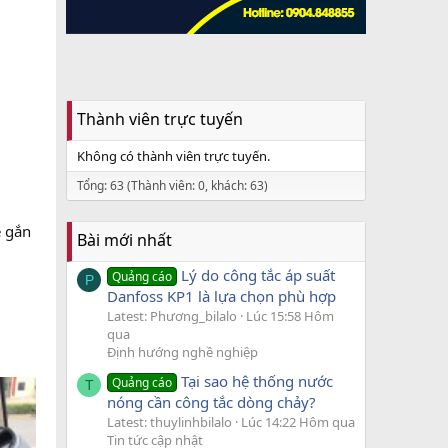
Thành viên trực tuyến
Không có thành viên trực tuyến.
Tổng: 63 (Thành viên: 0, khách: 63)
e gắn
Bài mới nhất
Lý do công tắc áp suất
Quảng cáo
P
Danfoss KP1 là lựa chọn phù hợp
Latest: Phương_bilalo
Lúc 15:58 Hôm
qua
Định hướng nghề nghiệp
Tại sao hệ thống nước
Quảng cáo
T
nóng cần công tắc dòng chảy?
Latest: thuylinhbilalo
Lúc 14:22 Hôm qua
Tin tức cập nhật