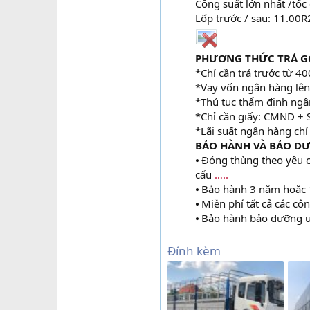
Công suất lớn nhất /tố
Lốp trước / sau: 11.00
PHƯƠNG THỨC TRẢ GÓ
*Chỉ cần trả trước từ 4
*Vay vốn ngân hàng lên
*Thủ tục thẩm định ngân
*Chỉ cần giấy: CMND + 
*Lãi suất ngân hàng chỉ
BẢO HÀNH VÀ BẢO D
⦁ Đóng thùng theo yêu c
cẩu
…..
⦁ Bảo hành 3 năm hoặc
⦁ Miễn phí tất cả các c
⦁ Bảo hành bảo dưỡng u
Đính kèm