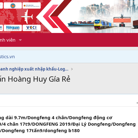
nh viên
tics.vn
Dịch vụ doanh nghiệp xuất nhập khẩu-Logistics
ấn Hoàng Huy Gía Rẻ
ng dài 9.7m/Dongfeng 4 chân/Dongfeng động cơ
/4 chân 17t9/DONGFENG 2019/Đại Lý Dongfeng/Dongfeng
n/Dongfeng 17tấn9/dongfeng b180