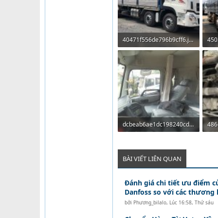
40471f556de796b9cff6.jpg
112 KB · Lượt xem: 139
87.
dcbeab6ae1dc198240cd.jpg
86.4 KB · Lượt xem: 147
168
BÀI VIẾT LIÊN QUAN
Đánh giá chi tiết ưu điểm c
Danfoss so với các thương 
bởi
Phương_bilalo
,
Lúc 16:58, Thứ sáu