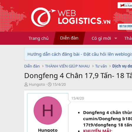
Diễn đàn
Trang chủ
Có gì mới
Thà
Hướng dẫn cách đăng bài - Đặt câu hỏi lên weblogis
Diễn đàn
THÀNH VIÊN GIÚP NHAU
Tư vấn
Dongfeng 4 Chân 17,9 Tấn- 18 T
T
N
Hungoto
15/4/20
h
g
r
à
15/4/20
e
y
H
a
g
d
ử
Dongfeng 4 chân thù
s
i
cumin/Dongfeng b180
t
17t9/dongfeng 18 tấ
a
Hungoto
KHUYẾN MÃI:
r