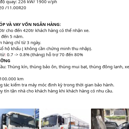
c độ quay: 226 kW/ 1900 v/ph
R20 /11.00R20
P VÀ VAY VỐN NGÂN HÀNG:
00tr cho đến 420tr khách hàng có thể nhận xe.
 đến 5 năm.
 hàng chỉ từ 3 ngày.
Sổ hộ khẩu ( không cần chứng minh thu nhập).
 từ
:
0.7 -> 0.8% (tháng) hỗ trợ 70 đến 80%
ƯỠNG
ầu: Thùng kín, thùng bảo ôn, thùng mui bạt, thùng đông lạnh, x
 100.000 km
ông tác kiểm tra máy móc định kỳ trong thời gian bảo hành.
y tín tận nhà cho khách hàng khi khách hàng có nhu cầu.