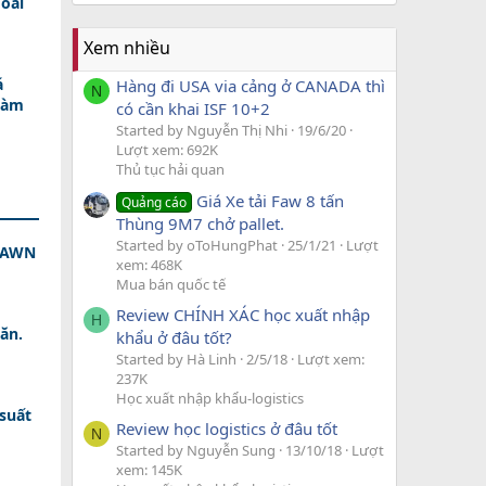
oài
Xem nhiều
á
Hàng đi USA via cảng ở CANADA thì
N
Làm
có cần khai ISF 10+2
Started by Nguyễn Thị Nhi
19/6/20
Lượt xem: 692K
Thủ tục hải quan
Giá Xe tải Faw 8 tấn
Quảng cáo
Thùng 9M7 chở pallet.
Started by oToHungPhat
25/1/21
Lượt
 DAWN
xem: 468K
Mua bán quốc tế
Review CHÍNH XÁC học xuất nhập
H
ăn.
khẩu ở đâu tốt?
Started by Hà Linh
2/5/18
Lượt xem:
237K
Học xuất nhập khẩu-logistics
 suất
Review học logistics ở đâu tốt
N
Started by Nguyễn Sung
13/10/18
Lượt
xem: 145K