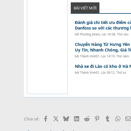
BÀI VIẾT MỚI
Đánh giá chi tiết ưu điểm c
Danfoss so với các thương 
bởi
Phương_bilalo
,
Lúc 16:58, Thứ sáu
Chuyển Hàng Từ Hưng Yên Đ
Uy Tín, Nhanh Chóng, Giá T
bởi
Thành Vinh01
,
Lúc 14:19, Thứ năm
Nhà xe đi Lào có kho ở Hà 
bởi
Thành Vinh01
,
Lúc 09:12, Thứ tư
Facebook
X
Bluesky
LinkedIn
Reddit
Pinterest
Tumblr
What
Chia sẻ: