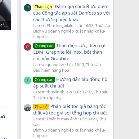
Đánh giá chi tiết ưu điểm
Thảo luận
P
của Công tắc áp suất Danfoss so với
các thương hiệu khác
Latest: Phương_bilalo
Lúc 16:58, Thứ sáu
588fd1e89b5e63003a4f.jpg
Dịch vụ doanh nghiệp xuất nhập khẩu-
49
Logistics
Than điện cực, điện cực
Quảng cáo
Q
EDM, Graphite lõi inox, bột than
chì, vảy Graphite
Latest: quanglan
Lúc 16:13, Thứ sáu
Bảo hiểm hàng hóa
Hướng dẫn lắp đồng hồ
Quảng cáo
T
áp suất chi tiết
Latest: thuylinhbilalo
Lúc 12:07, Thứ sáu
Tin tức cập nhật
Phân biệt tóc giả bằng tóc
Chia sẻ
thật và tóc giả sợi tổng hợp chi tiết
sợi
Latest: Thiết bị máy ảnh
Lúc 09:21, Thứ
sáu
Dịch vụ doanh nghiệp xuất nhập khẩu-
Logistics