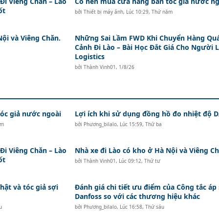
i Viêng Chăn – Lào
Có nên mua cửa hàng bán tóc giả nước ng
ốt
bởi
Thiết bị máy ảnh
,
Lúc 10:29, Thứ năm
Nội và Viêng Chăn.
Những Sai Lầm FWD Khi Chuyển Hàng Qu
Cảnh Đi Lào – Bài Học Đắt Giá Cho Người 
Logistics
bởi
Thành Vinh01
,
1/8/26
c giả nước ngoài
Lợi ích khi sử dụng đồng hồ đo nhiệt độ
ăm
bởi
Phương_bilalo
,
Lúc 15:59, Thứ ba
i Viêng Chăn – Lào
Nhà xe đi Lào có kho ở Hà Nội và Viêng Ch
ốt
bởi
Thành Vinh01
,
Lúc 09:12, Thứ tư
hật và tóc giả sợi
Đánh giá chi tiết ưu điểm của Công tắc áp
Danfoss so với các thương hiệu khác
u
bởi
Phương_bilalo
,
Lúc 16:58, Thứ sáu