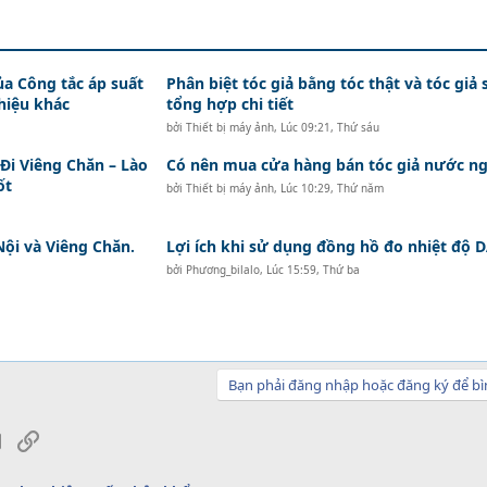
ủa Công tắc áp suất
Phân biệt tóc giả bằng tóc thật và tóc giả 
hiệu khác
tổng hợp chi tiết
bởi
Thiết bị máy ảnh
,
Lúc 09:21, Thứ sáu
i Viêng Chăn – Lào
Có nên mua cửa hàng bán tóc giả nước ng
ốt
bởi
Thiết bị máy ảnh
,
Lúc 10:29, Thứ năm
Nội và Viêng Chăn.
Lợi ích khi sử dụng đồng hồ đo nhiệt độ
bởi
Phương_bilalo
,
Lúc 15:59, Thứ ba
Bạn phải đăng nhập hoặc đăng ký để bì
sApp
Email
Link