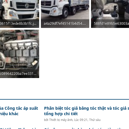
4503615f13ede8b3b1fc.jpg
a4a29df7ef45141b4d54.jpg
6 KB · Lượt xem: 139
67 KB · Lượt xem: 143
88.2 KB · Lượt xem: 1
486c08964220ba7ee331.jpg
 KB · Lượt xem: 153
ủa Công tắc áp suất
Phân biệt tóc giả bằng tóc thật và tóc giả 
hiệu khác
tổng hợp chi tiết
bởi
Thiết bị máy ảnh
,
Lúc 09:21, Thứ sáu