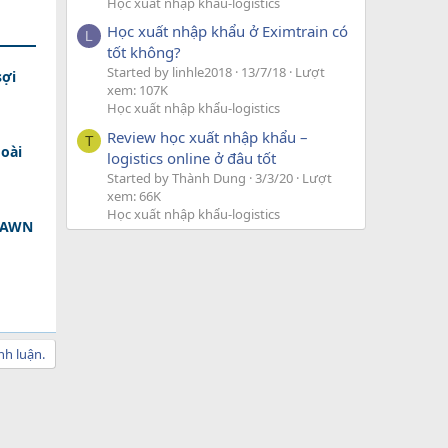
Học xuất nhập khẩu-logistics
Học xuất nhập khẩu ở Eximtrain có
L
tốt không?
Started by linhle2018
13/7/18
Lượt
sợi
xem: 107K
Học xuất nhập khẩu-logistics
Review học xuất nhập khẩu –
T
oài
logistics online ở đâu tốt
Started by Thành Dung
3/3/20
Lượt
xem: 66K
Học xuất nhập khẩu-logistics
 DAWN
nh luận.