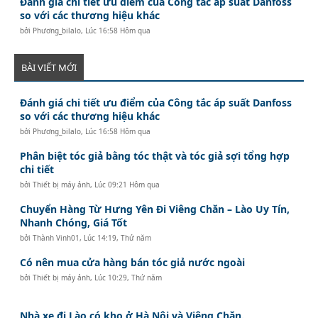
Đánh giá chi tiết ưu điểm của Công tắc áp suất Danfoss
so với các thương hiệu khác
bởi
Phương_bilalo
,
Lúc 16:58 Hôm qua
BÀI VIẾT MỚI
Đánh giá chi tiết ưu điểm của Công tắc áp suất Danfoss
so với các thương hiệu khác
bởi
Phương_bilalo
,
Lúc 16:58 Hôm qua
Phân biệt tóc giả bằng tóc thật và tóc giả sợi tổng hợp
chi tiết
bởi
Thiết bị máy ảnh
,
Lúc 09:21 Hôm qua
Chuyển Hàng Từ Hưng Yên Đi Viêng Chăn – Lào Uy Tín,
Nhanh Chóng, Giá Tốt
bởi
Thành Vinh01
,
Lúc 14:19, Thứ năm
Có nên mua cửa hàng bán tóc giả nước ngoài
bởi
Thiết bị máy ảnh
,
Lúc 10:29, Thứ năm
Nhà xe đi Lào có kho ở Hà Nội và Viêng Chăn.