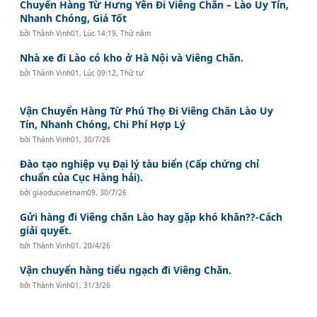
Chuyển Hàng Từ Hưng Yên Đi Viêng Chăn – Lào Uy Tín,
Nhanh Chóng, Giá Tốt
bởi
Thành Vinh01
,
Lúc 14:19, Thứ năm
Nhà xe đi Lào có kho ở Hà Nội và Viêng Chăn.
bởi
Thành Vinh01
,
Lúc 09:12, Thứ tư
Vận Chuyển Hàng Từ Phú Thọ Đi Viêng Chăn Lào Uy
Tín, Nhanh Chóng, Chi Phí Hợp Lý
bởi
Thành Vinh01
,
30/7/26
Đào tạo nghiệp vụ Đại lý tàu biển (Cấp chứng chỉ
chuẩn của Cục Hàng hải).
bởi
giaoducvietnam09
,
30/7/26
Gửi hàng đi Viêng chăn Lào hay gặp khó khăn??-Cách
giải quyết.
bởi
Thành Vinh01
,
20/4/26
Vận chuyển hàng tiểu ngạch đi Viêng Chăn.
bởi
Thành Vinh01
,
31/3/26