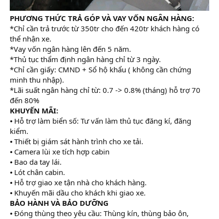
PHƯƠNG THỨC TRẢ GÓP VÀ VAY VỐN NGÂN HÀNG:
*Chỉ cần trả trước từ 350tr cho đến 420tr khách hàng có
thể nhận xe.
*Vay vốn ngân hàng lên đến 5 năm.
*Thủ tục thẩm định ngân hàng chỉ từ 3 ngày.
*Chỉ cần giấy: CMND + Sổ hộ khẩu ( không cần chứng
minh thu nhập).
*Lãi suất ngân hàng chỉ từ: 0.7 -> 0.8% (tháng) hỗ trợ 70
đến 80%
KHUYẾN MÃI:
⦁ Hỗ trợ làm biển số: Tư vấn làm thủ tục đăng kí, đăng
kiểm.
⦁ Thiết bị giám sát hành trình cho xe tải.
⦁ Camera lùi xe tích hợp cabin
⦁ Bao da tay lái.
⦁ Lót chân cabin.
⦁ Hỗ trợ giao xe tận nhà cho khách hàng.
⦁ Khuyến mãi dầu cho khách khi giao xe.
BẢO HÀNH VÀ BẢO DƯỠNG
⦁ Đóng thùng theo yêu cầu: Thùng kín, thùng bảo ôn,