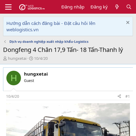
Đăng nhập
Đăng ký
Hướng dẫn cách đăng bài - Đặt câu hỏi lên
weblogistics.vn
Dịch vụ doanh nghiệp xuất nhập khẩu-Logistics
Dongfeng 4 Chân 17,9 Tấn- 18 Tấn-Thanh lý
T
N
hungxetai
10/4/20
h
g
r
à
hungxetai
e
y
H
a
g
Guest
d
ử
s
i
t
10/4/20
#1
a
r
t
e
r