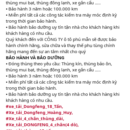
thùng mui bạt, thùng đông lạnh, xe gắn cẩu …..
⦁ Bảo hành 3 năm hoặc 100.000 km
⦁ Miễn phí tất cả các công tác kiểm tra máy móc định kỳ
trong thời gian bảo hành.
⦁ Bảo hành bảo dưỡng uy tín tận nhà cho khách hàng khi
khách hàng có nhu cầu.
Quý khách đến với CÔNG TY ô tô phú mẫn sẽ được bảo
hành chính hãng, sửa chữa và thay thế phụ tùng chính
hãng mang đến sự an tâm nhất cho quý
BẢO HÀNH VÀ BẢO DƯỠNG
⦁ Đóng thùng theo yêu cầu: Thùng kín, thùng bảo ôn,
thùng mui bạt, thùng đông lạnh, xe gắn cẩu …..
⦁ Bảo hành 3 năm hoặc 100.000 km
⦁ Miễn phí tất cả các công tác kiểm tra máy móc định kỳ
trong thời gian bảo hành.
⦁ Bảo hành bảo dưỡng uy tín tận nhà cho khách hàng khi
khách hàng có nhu cầu.
#xe_tải_Dongfeng_18_Tấn,
#Xe_tải_Dongfeng_Hoàng_Huy,
#Xe_tải_4_chân_thùng_dài,
#Xe_tải_DONGFENG_4_chân(4 dò),