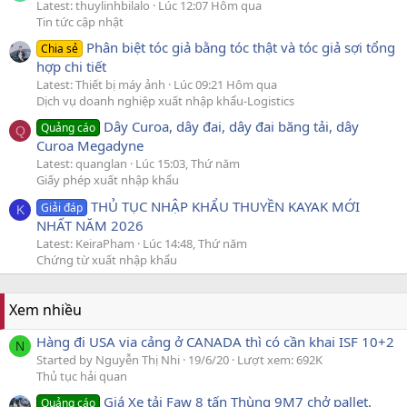
Latest: thuylinhbilalo
Lúc 12:07 Hôm qua
Tin tức cập nhật
Phân biệt tóc giả bằng tóc thật và tóc giả sợi tổng
Chia sẻ
hợp chi tiết
Latest: Thiết bị máy ảnh
Lúc 09:21 Hôm qua
Dịch vụ doanh nghiệp xuất nhập khẩu-Logistics
Dây Curoa, dây đai, dây đai băng tải, dây
Quảng cáo
Q
Curoa Megadyne
Latest: quanglan
Lúc 15:03, Thứ năm
Giấy phép xuất nhập khẩu
THỦ TỤC NHẬP KHẨU THUYỀN KAYAK MỚI
Giải đáp
K
NHẤT NĂM 2026
Latest: KeiraPham
Lúc 14:48, Thứ năm
Chứng từ xuất nhập khẩu
Xem nhiều
Hàng đi USA via cảng ở CANADA thì có cần khai ISF 10+2
N
Started by Nguyễn Thị Nhi
19/6/20
Lượt xem: 692K
Thủ tục hải quan
Giá Xe tải Faw 8 tấn Thùng 9M7 chở pallet.
Quảng cáo