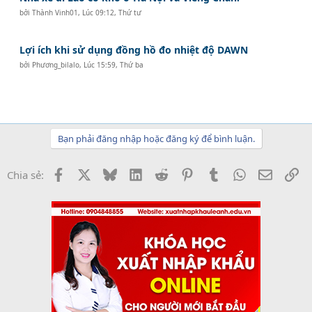
bởi
Thành Vinh01
,
Lúc 09:12, Thứ tư
Lợi ích khi sử dụng đồng hồ đo nhiệt độ DAWN
bởi
Phương_bilalo
,
Lúc 15:59, Thứ ba
Bạn phải đăng nhập hoặc đăng ký để bình luận.
Facebook
X
Bluesky
LinkedIn
Reddit
Pinterest
Tumblr
WhatsApp
Email
Li
Chia sẻ: