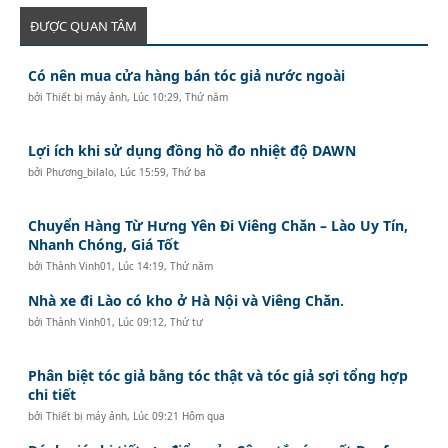
ĐƯỢC QUAN TÂM
Có nên mua cửa hàng bán tóc giả nước ngoài
bởi
Thiết bị máy ảnh
,
Lúc 10:29, Thứ năm
Lợi ích khi sử dụng đồng hồ đo nhiệt độ DAWN
bởi
Phương_bilalo
,
Lúc 15:59, Thứ ba
Chuyển Hàng Từ Hưng Yên Đi Viêng Chăn – Lào Uy Tín,
Nhanh Chóng, Giá Tốt
bởi
Thành Vinh01
,
Lúc 14:19, Thứ năm
Nhà xe đi Lào có kho ở Hà Nội và Viêng Chăn.
bởi
Thành Vinh01
,
Lúc 09:12, Thứ tư
Phân biệt tóc giả bằng tóc thật và tóc giả sợi tổng hợp
chi tiết
bởi
Thiết bị máy ảnh
,
Lúc 09:21 Hôm qua