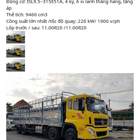
Động cơ: ISL9.5–315E51A, 4 kỳ, 6 xi lanh thẳng hàng, tăng
áp
Thể tích: 9460 cm3
Công suất lớn nhất /tốc độ quay: 226 kW/ 1900 v/ph
Lốp trước / sau: 11.00R20 /11.00R20