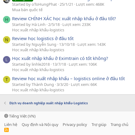
Started by oToHungPhat
25/1/21
Lượt xem: 468K
Mua bán quốc tế
Review CHÍNH XÁC học xuất nhập khẩu ở đâu tốt?
H
Started by Hà Linh
2/5/18
Lượt xem: 233K
Học xuất nhập khẩu-logistics
Review học logistics ở đâu tốt
N
Started by Nguyễn Sung
13/10/18
Lượt xem: 143K
Học xuất nhập khẩu-logistics
Học xuất nhập khẩu ở Eximtrain có tốt không?
L
Started by linhle2018
13/7/18
Lượt xem: 106K
Học xuất nhập khẩu-logistics
Review học xuất nhập khẩu – logistics online ở đâu tốt
T
Started by Thành Dung
3/3/20
Lượt xem: 66K
Học xuất nhập khẩu-logistics
Dịch vụ doanh nghiệp xuất nhập khẩu-Logistics
Tiếng Việt (VN)
Liên hệ
Quy định và Nội quy
Privacy policy
Trợ giúp
Trang chủ
R
S