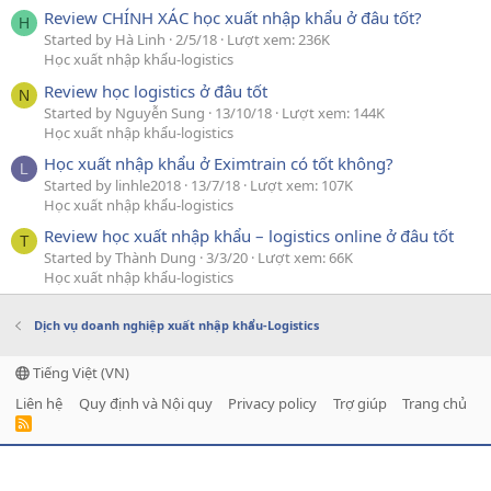
Review CHÍNH XÁC học xuất nhập khẩu ở đâu tốt?
H
Started by Hà Linh
2/5/18
Lượt xem: 236K
Học xuất nhập khẩu-logistics
Review học logistics ở đâu tốt
N
Started by Nguyễn Sung
13/10/18
Lượt xem: 144K
Học xuất nhập khẩu-logistics
Học xuất nhập khẩu ở Eximtrain có tốt không?
L
Started by linhle2018
13/7/18
Lượt xem: 107K
Học xuất nhập khẩu-logistics
Review học xuất nhập khẩu – logistics online ở đâu tốt
T
Started by Thành Dung
3/3/20
Lượt xem: 66K
Học xuất nhập khẩu-logistics
Dịch vụ doanh nghiệp xuất nhập khẩu-Logistics
Tiếng Việt (VN)
Liên hệ
Quy định và Nội quy
Privacy policy
Trợ giúp
Trang chủ
R
S
S