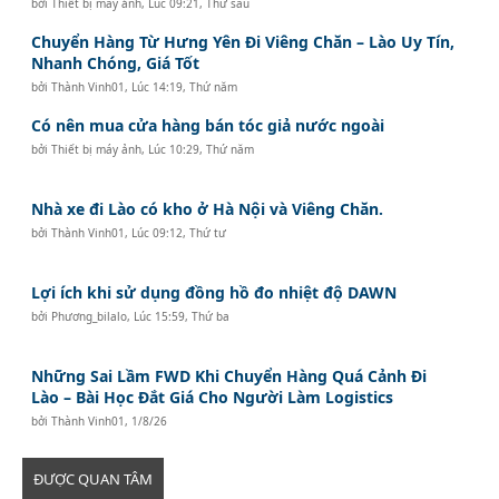
bởi
Thiết bị máy ảnh
,
Lúc 09:21, Thứ sáu
Chuyển Hàng Từ Hưng Yên Đi Viêng Chăn – Lào Uy Tín,
Nhanh Chóng, Giá Tốt
bởi
Thành Vinh01
,
Lúc 14:19, Thứ năm
Có nên mua cửa hàng bán tóc giả nước ngoài
bởi
Thiết bị máy ảnh
,
Lúc 10:29, Thứ năm
Nhà xe đi Lào có kho ở Hà Nội và Viêng Chăn.
bởi
Thành Vinh01
,
Lúc 09:12, Thứ tư
Lợi ích khi sử dụng đồng hồ đo nhiệt độ DAWN
bởi
Phương_bilalo
,
Lúc 15:59, Thứ ba
Những Sai Lầm FWD Khi Chuyển Hàng Quá Cảnh Đi
Lào – Bài Học Đắt Giá Cho Người Làm Logistics
bởi
Thành Vinh01
,
1/8/26
ĐƯỢC QUAN TÂM