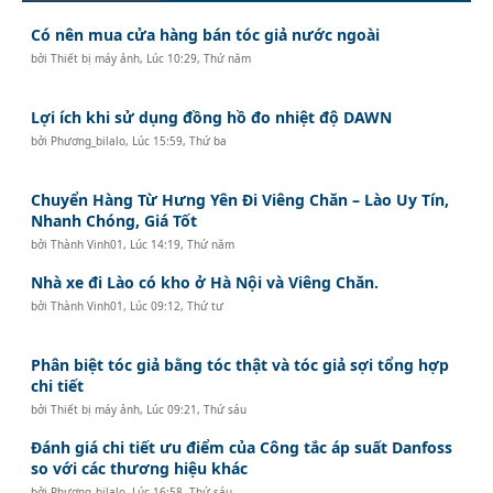
Có nên mua cửa hàng bán tóc giả nước ngoài
bởi
Thiết bị máy ảnh
,
Lúc 10:29, Thứ năm
Lợi ích khi sử dụng đồng hồ đo nhiệt độ DAWN
bởi
Phương_bilalo
,
Lúc 15:59, Thứ ba
Chuyển Hàng Từ Hưng Yên Đi Viêng Chăn – Lào Uy Tín,
Nhanh Chóng, Giá Tốt
bởi
Thành Vinh01
,
Lúc 14:19, Thứ năm
Nhà xe đi Lào có kho ở Hà Nội và Viêng Chăn.
bởi
Thành Vinh01
,
Lúc 09:12, Thứ tư
Phân biệt tóc giả bằng tóc thật và tóc giả sợi tổng hợp
chi tiết
bởi
Thiết bị máy ảnh
,
Lúc 09:21, Thứ sáu
Đánh giá chi tiết ưu điểm của Công tắc áp suất Danfoss
so với các thương hiệu khác
bởi
Phương_bilalo
,
Lúc 16:58, Thứ sáu