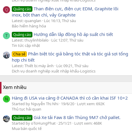
Dịch vụ doanh nghiệp xuất nhập khẩu-Logistics
Than điện cực, điện cực EDM, Graphite lõi
Quảng cáo
Q
inox, bột than chì, vảy Graphite
Latest: quanglan
Lúc 16:13, Thứ sáu
Bảo hiểm hàng hóa
Hướng dẫn lắp đồng hồ áp suất chi tiết
Quảng cáo
T
Latest: thuylinhbilalo
Lúc 12:07, Thứ sáu
Tin tức cập nhật
Phân biệt tóc giả bằng tóc thật và tóc giả sợi tổng
Chia sẻ
hợp chi tiết
Latest: Thiết bị máy ảnh
Lúc 09:21, Thứ sáu
Dịch vụ doanh nghiệp xuất nhập khẩu-Logistics
Xem nhiều
Hàng đi USA via cảng ở CANADA thì có cần khai ISF 10+2
N
Started by Nguyễn Thị Nhi
19/6/20
Lượt xem: 692K
Thủ tục hải quan
Giá Xe tải Faw 8 tấn Thùng 9M7 chở pallet.
Quảng cáo
Started by oToHungPhat
25/1/21
Lượt xem: 468K
Mua bán quốc tế