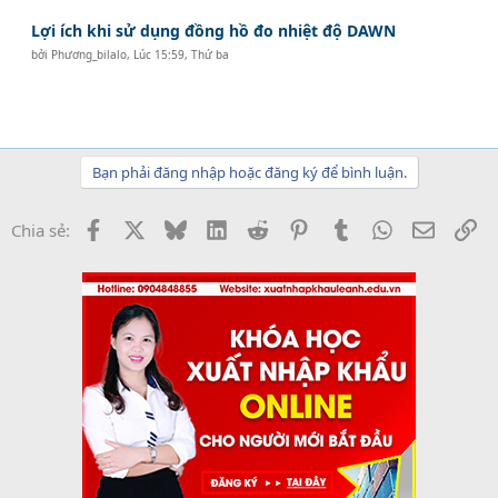
Lợi ích khi sử dụng đồng hồ đo nhiệt độ DAWN
bởi
Phương_bilalo
,
Lúc 15:59, Thứ ba
Bạn phải đăng nhập hoặc đăng ký để bình luận.
Facebook
X
Bluesky
LinkedIn
Reddit
Pinterest
Tumblr
WhatsApp
Email
Li
Chia sẻ: