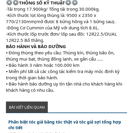
THÔNG SỐ KỸ THUẬT
-Tải trọng 17.900kg/ Tổng tải trọng 30.000kg.
-Kích thước lọt lòng thùng là: 9500 x 2350 x
770/2130mm(mở được 8 bửng hông và 1 bửng sau).
-Động Cơ Cummin của Mỹ với dung tích 8
.
6L.
-Kích thước lốp trước đơn/ lốp sau đôi: 12R22.5/DUAL
12R22.5 Bố thắng.
BẢO HÀNH VÀ BẢO DƯỠNG
⦁ Đóng thùng theo yêu cầu: Thùng kín, thùng bảo ôn,
thùng mui bạt, thùng đông lạnh, xe gắn cẩu …..
⦁ Bảo hành 3 năm hoặc 100.000 km
⦁ Miễn phí tất cả các công tác kiểm tra máy móc định kỳ
trong thời gian bảo hành.
⦁ Bảo hành bảo dưỡng uy tín tận nhà cho khách hàng khi
khách hàng có nhu cầu.
BÀI VIẾT LIÊN QUAN
Phân biệt tóc giả bằng tóc thật và tóc giả sợi tổng hợp
chi tiết