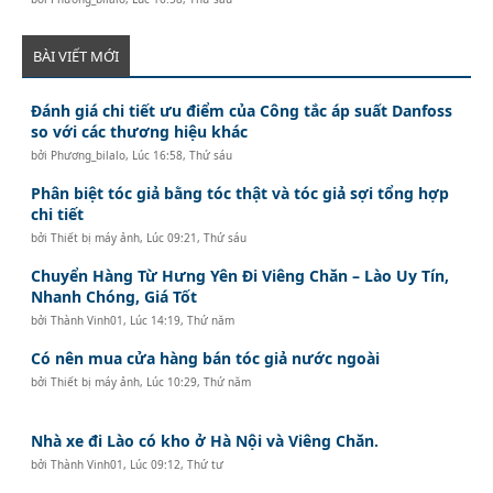
BÀI VIẾT MỚI
Đánh giá chi tiết ưu điểm của Công tắc áp suất Danfoss
so với các thương hiệu khác
bởi
Phương_bilalo
,
Lúc 16:58, Thứ sáu
Phân biệt tóc giả bằng tóc thật và tóc giả sợi tổng hợp
chi tiết
bởi
Thiết bị máy ảnh
,
Lúc 09:21, Thứ sáu
Chuyển Hàng Từ Hưng Yên Đi Viêng Chăn – Lào Uy Tín,
Nhanh Chóng, Giá Tốt
bởi
Thành Vinh01
,
Lúc 14:19, Thứ năm
Có nên mua cửa hàng bán tóc giả nước ngoài
bởi
Thiết bị máy ảnh
,
Lúc 10:29, Thứ năm
Nhà xe đi Lào có kho ở Hà Nội và Viêng Chăn.
bởi
Thành Vinh01
,
Lúc 09:12, Thứ tư