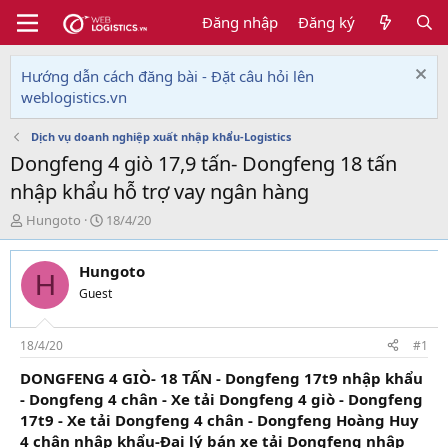
Đăng nhập
Đăng ký
Hướng dẫn cách đăng bài - Đặt câu hỏi lên
weblogistics.vn
Dịch vụ doanh nghiệp xuất nhập khẩu-Logistics
Dongfeng 4 giò 17,9 tấn- Dongfeng 18 tấn
nhập khẩu hỗ trợ vay ngân hàng
T
N
Hungoto
18/4/20
h
g
r
à
Hungoto
e
y
H
a
g
Guest
d
ử
s
i
t
18/4/20
#1
a
DONGFENG 4 GIÒ- 18 TẤN - Dongfeng 17t9 nhập khẩu
r
- Dongfeng 4 chân - Xe tải Dongfeng 4 giò - Dongfeng
t
e
17t9 - Xe tải Dongfeng 4 chân - Dongfeng Hoàng Huy
r
4 chân nhập khẩu-Đại lý bán xe tải Dongfeng nhập