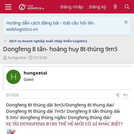
Đăng nhập
Đăng ký
Hướng dẫn cách đăng bài - Đặt câu hỏi lên
weblogistics.vn
Dịch vụ doanh nghiệp xuất nhập khẩu-Logistics
Dongfeng 8 tấn- hoàng huy 8t-thùng 9m5
T
N
hungxetai
31/3/20
h
g
r
à
hungxetai
e
y
H
a
g
Guest
d
ử
s
i
t
31/3/20
#1
a
Dongfeng 8t thùng dài 9m5/Dongfeng 8t thung dai/
r
Dongfeng 9t thùng dài 7m5/ Dongfeng 8 tấn thùng dài
t
e
9.5m/ dongfeng thùng ngắn/ Dongfeng thùng dài/
r
XE TẢI DONGFENG B180 THẾ HỆ MỚI CÓ GÌ KHÁC BIỆT?