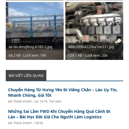
xe-tai-dongfeng-b180-2.jpg
486c08964220ba7ee331.jpg
68.2 KB · Lượt xem: 198
126.1 KB · Lượt xem: 206
BÀI VIẾT LIÊN QUAN
Chuyển Hàng Từ Hưng Yên Đi Viêng Chăn – Lào Uy Tín,
Nhanh Chóng, Giá Tốt
bởi
Thành Vinh01
,
Lúc 14:19, Thứ năm
Những Sai Lầm FWD Khi Chuyển Hàng Quá Cảnh Đi
Lào – Bài Học Đắt Giá Cho Người Làm Logistics
bởi
Thành Vinh01
,
1/8/26