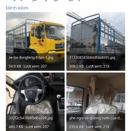
Đính kèm
xe-tai-dongfeng-8-tan-1.jpg
312308583b84dfda8695.jpg
54.9 KB · Lượt xem: 207
508.5 KB · Lượt xem: 218
332f2c541f88fbd6a299.jpg
ghe-ngoi-va-giuong-nam-cua-dongfeng-b180-thung-dai.jpg
460.7 KB · Lượt xem: 207
235.6 KB · Lượt xem: 218