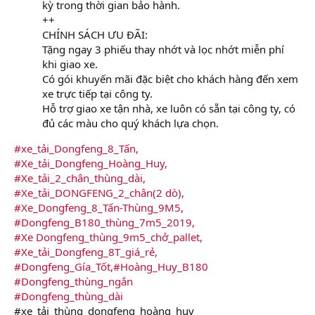
kỳ trong thời gian bảo hành.
++
CHÍNH SÁCH ƯU ĐÃI:
Tặng ngay 3 phiếu thay nhớt và lọc nhớt miễn phí
khi giao xe.
Có gói khuyến mãi đặc biệt cho khách hàng đến xem
xe trực tiếp tại công ty.
Hỗ trợ giao xe tận nhà, xe luôn có sẵn tại công ty, có
đủ các màu cho quý khách lựa chọn.
#xe_tải_Dongfeng_8_Tấn,
#Xe_tải_Dongfeng_Hoàng_Huy,
#Xe_tải_2_chân_thùng_dài,
#Xe_tải_DONGFENG_2_chân(2 dò),
#Xe_Dongfeng_8_Tấn-Thùng_9M5,
#Dongfeng_B180_thùng_7m5_2019,
#Xe Dongfeng_thùng_9m5_chở_pallet,
#Xe_tải_Dongfeng_8T_giá_rẻ,
#Dongfeng_Gía_Tốt,#Hoàng_Huy_B180
#Dongfeng_thùng_ngắn
#Dongfeng_thùng_dài
#xe_tải_thùng_dongfeng_hoàng_huy