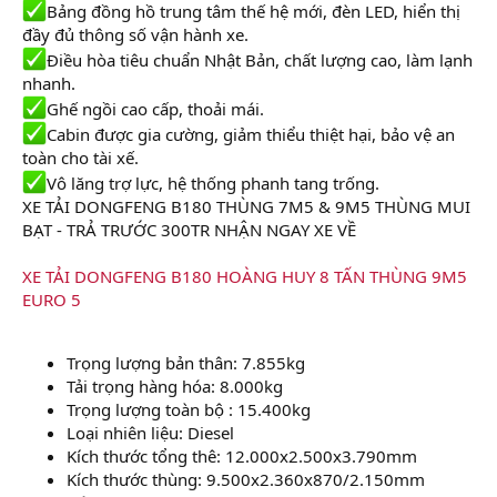
Bảng đồng hồ trung tâm thế hệ mới, đèn LED, hiển thị
đầy đủ thông số vận hành xe.
Điều hòa tiêu chuẩn Nhật Bản, chất lượng cao, làm lạnh
nhanh.
Ghế ngồi cao cấp, thoải mái.
Cabin được gia cường, giảm thiểu thiệt hại, bảo vệ an
toàn cho tài xế.
Vô lăng trợ lực, hệ thống phanh tang trống.
XE TẢI DONGFENG B180 THÙNG 7M5 & 9M5 THÙNG MUI
BẠT - TRẢ TRƯỚC 300TR NHẬN NGAY XE VỀ
XE TẢI DONGFENG B180 HOÀNG HUY 8 TẤN THÙNG 9M5
EURO 5
Trọng lượng bản thân: 7.855kg
Tải trọng hàng hóa: 8.000kg
Trọng lượng toàn bộ : 15.400kg
Loại nhiên liệu: Diesel
Kích thước tổng thê: 12.000x2.500x3.790mm
Kích thước thùng: 9.500x2.360x870/2.150mm