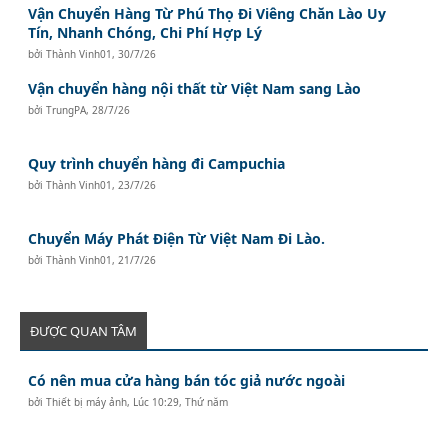
Vận Chuyển Hàng Từ Phú Thọ Đi Viêng Chăn Lào Uy
Tín, Nhanh Chóng, Chi Phí Hợp Lý
bởi
Thành Vinh01
,
30/7/26
Vận chuyển hàng nội thất từ Việt Nam sang Lào
bởi
TrungPA
,
28/7/26
Quy trình chuyển hàng đi Campuchia
bởi
Thành Vinh01
,
23/7/26
Chuyển Máy Phát Điện Từ Việt Nam Đi Lào.
bởi
Thành Vinh01
,
21/7/26
ĐƯỢC QUAN TÂM
Có nên mua cửa hàng bán tóc giả nước ngoài
bởi
Thiết bị máy ảnh
,
Lúc 10:29, Thứ năm