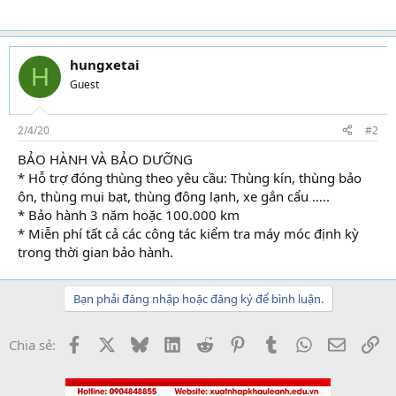
hungxetai
H
Guest
2/4/20
#2
BẢO HÀNH VÀ BẢO DƯỠNG
* Hỗ trợ đóng thùng theo yêu cầu: Thùng kín, thùng bảo
ôn, thùng mui bạt, thùng đông lạnh, xe gắn cẩu …..
* Bảo hành 3 năm hoặc 100.000 km
* Miễn phí tất cả các công tác kiểm tra máy móc định kỳ
trong thời gian bảo hành.
Bạn phải đăng nhập hoặc đăng ký để bình luận.
Facebook
X
Bluesky
LinkedIn
Reddit
Pinterest
Tumblr
WhatsApp
Email
Li
Chia sẻ: