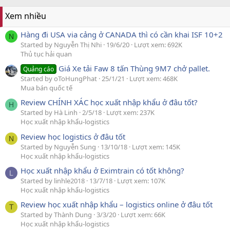
Xem nhiều
Hàng đi USA via cảng ở CANADA thì có cần khai ISF 10+2
N
Started by Nguyễn Thị Nhi
19/6/20
Lượt xem: 692K
Thủ tục hải quan
Giá Xe tải Faw 8 tấn Thùng 9M7 chở pallet.
Quảng cáo
Started by oToHungPhat
25/1/21
Lượt xem: 468K
Mua bán quốc tế
Review CHÍNH XÁC học xuất nhập khẩu ở đâu tốt?
H
Started by Hà Linh
2/5/18
Lượt xem: 237K
Học xuất nhập khẩu-logistics
Review học logistics ở đâu tốt
N
Started by Nguyễn Sung
13/10/18
Lượt xem: 145K
Học xuất nhập khẩu-logistics
Học xuất nhập khẩu ở Eximtrain có tốt không?
L
Started by linhle2018
13/7/18
Lượt xem: 107K
Học xuất nhập khẩu-logistics
Review học xuất nhập khẩu – logistics online ở đâu tốt
T
Started by Thành Dung
3/3/20
Lượt xem: 66K
Học xuất nhập khẩu-logistics