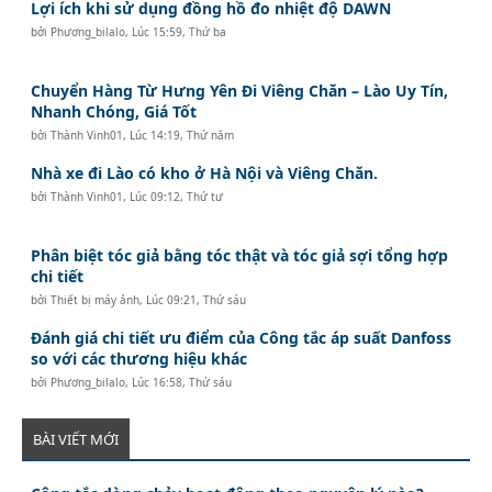
Lợi ích khi sử dụng đồng hồ đo nhiệt độ DAWN
bởi
Phương_bilalo
,
Lúc 15:59, Thứ ba
Chuyển Hàng Từ Hưng Yên Đi Viêng Chăn – Lào Uy Tín,
Nhanh Chóng, Giá Tốt
bởi
Thành Vinh01
,
Lúc 14:19, Thứ năm
Nhà xe đi Lào có kho ở Hà Nội và Viêng Chăn.
bởi
Thành Vinh01
,
Lúc 09:12, Thứ tư
Phân biệt tóc giả bằng tóc thật và tóc giả sợi tổng hợp
chi tiết
bởi
Thiết bị máy ảnh
,
Lúc 09:21, Thứ sáu
Đánh giá chi tiết ưu điểm của Công tắc áp suất Danfoss
so với các thương hiệu khác
bởi
Phương_bilalo
,
Lúc 16:58, Thứ sáu
BÀI VIẾT MỚI