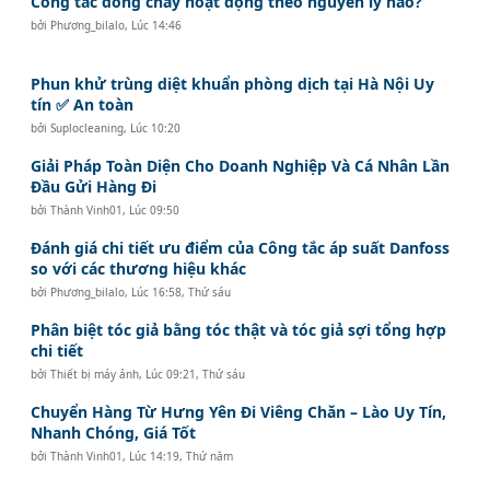
Công tắc dòng chảy hoạt động theo nguyên lý nào?
bởi
Phương_bilalo
,
Lúc 14:46
Phun khử trùng diệt khuẩn phòng dịch tại Hà Nội Uy
tín ✅ An toàn
bởi
Suplocleaning
,
Lúc 10:20
Giải Pháp Toàn Diện Cho Doanh Nghiệp Và Cá Nhân Lần
Đầu Gửi Hàng Đi
bởi
Thành Vinh01
,
Lúc 09:50
Đánh giá chi tiết ưu điểm của Công tắc áp suất Danfoss
so với các thương hiệu khác
bởi
Phương_bilalo
,
Lúc 16:58, Thứ sáu
Phân biệt tóc giả bằng tóc thật và tóc giả sợi tổng hợp
chi tiết
bởi
Thiết bị máy ảnh
,
Lúc 09:21, Thứ sáu
Chuyển Hàng Từ Hưng Yên Đi Viêng Chăn – Lào Uy Tín,
Nhanh Chóng, Giá Tốt
bởi
Thành Vinh01
,
Lúc 14:19, Thứ năm