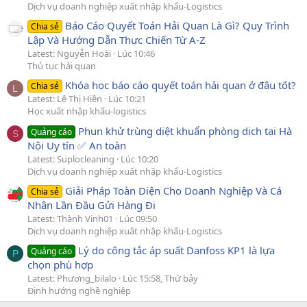
Dịch vụ doanh nghiệp xuất nhập khẩu-Logistics
Báo Cáo Quyết Toán Hải Quan Là Gì? Quy Trình
Chia sẻ
Lập Và Hướng Dẫn Thực Chiến Từ A-Z
Latest: Nguyễn Hoài
Lúc 10:46
Thủ tục hải quan
Khóa học báo cáo quyết toán hải quan ở đâu tốt?
Chia sẻ
L
Latest: Lê Thị Hiền
Lúc 10:21
Học xuất nhập khẩu-logistics
Phun khử trùng diệt khuẩn phòng dịch tại Hà
Quảng cáo
S
Nội Uy tín ✅ An toàn
Latest: Suplocleaning
Lúc 10:20
Dịch vụ doanh nghiệp xuất nhập khẩu-Logistics
Giải Pháp Toàn Diện Cho Doanh Nghiệp Và Cá
Chia sẻ
Nhân Lần Đầu Gửi Hàng Đi
Latest: Thành Vinh01
Lúc 09:50
Dịch vụ doanh nghiệp xuất nhập khẩu-Logistics
Lý do công tắc áp suất Danfoss KP1 là lựa
Quảng cáo
P
chọn phù hợp
Latest: Phương_bilalo
Lúc 15:58, Thứ bảy
Định hướng nghề nghiệp