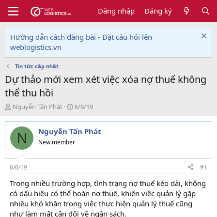
Đăng nhập
Đăng ký
Hướng dẫn cách đăng bài - Đặt câu hỏi lên
weblogistics.vn
Tin tức cập nhật
Dự thảo mới xem xét việc xóa nợ thuế không
thể thu hồi
T
N
Nguyễn Tấn Phát
6/6/19
h
g
r
à
Nguyễn Tấn Phát
e
y
N
a
g
New member
d
ử
s
i
t
6/6/19
#1
a
Trong nhiều trường hợp, tình trạng nợ thuế kéo dài, không
r
có dấu hiệu có thể hoàn nợ thuế, khiến việc quản lý gặp
t
e
nhiều khó khăn trong việc thực hiện quản lý thuế cũng
r
như làm mất cân đối về ngân sách.