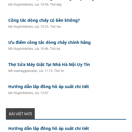
bởi
thuylinhbilalo
,
Lúc 10:59, Thứ bảy
Công tắc dòng chảy có bền không?
bởi
thuylinhbilalo
,
Lúc 10:23, Thứ hai
Ưu điểm công tắc dòng chảy chính hãng
bởi
thuylinhbilalo
,
Lúc 10:46, Thứ ba
Thợ Sửa Máy Giặt Tại Nhà Hà Nội Uy Tín
bởi
suamaygiatsalat
,
Lúc 11:13, Thứ tư
Hướng dẫn lắp đồng hồ áp suất chi tiết
bởi
thuylinhbilalo
,
Lúc 12:07
BÀI VIẾT MỚI
Hướng dẫn lắp đồng hồ áp suất chi tiết