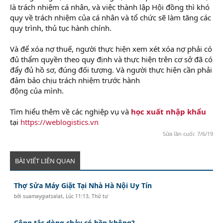
là trách nhiệm cá nhân, và việc thành lập Hội đồng thì khó
quy về trách nhiệm của cá nhân và tổ chức sẽ làm tăng các
quy trình, thủ tục hành chính.
Và để xóa nợ thuế, người thực hiện xem xét xóa nợ phải có
đủ thẩm quyền theo quy định và thực hiện trên cơ sở đã có
đẩy đủ hồ sơ, đúng đối tượng. Và người thực hiện cần phải
đảm bảo chịu trách nhiệm trước hành
động của mình.
Tìm hiểu thêm về các nghiệp vụ và
học xuất nhập khẩu
tại
https://weblogistics.vn
Sửa lần cuối:
7/6/19
BÀI VIẾT LIÊN QUAN
Thợ Sửa Máy Giặt Tại Nhà Hà Nội Uy Tín
bởi
suamaygiatsalat
,
Lúc 11:13, Thứ tư
Công tắc dòng chảy có bền không?