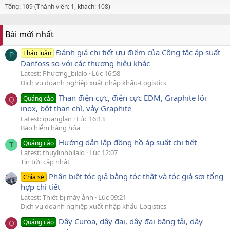
Tổng: 109 (Thành viên: 1, khách: 108)
Bài mới nhất
Đánh giá chi tiết ưu điểm của Công tắc áp suất
Thảo luận
P
Danfoss so với các thương hiệu khác
Latest: Phương_bilalo
Lúc 16:58
Dịch vụ doanh nghiệp xuất nhập khẩu-Logistics
Than điện cực, điện cực EDM, Graphite lõi
Quảng cáo
Q
inox, bột than chì, vảy Graphite
Latest: quanglan
Lúc 16:13
Bảo hiểm hàng hóa
Hướng dẫn lắp đồng hồ áp suất chi tiết
Quảng cáo
T
Latest: thuylinhbilalo
Lúc 12:07
Tin tức cập nhật
Phân biệt tóc giả bằng tóc thật và tóc giả sợi tổng
Chia sẻ
hợp chi tiết
Latest: Thiết bị máy ảnh
Lúc 09:21
Dịch vụ doanh nghiệp xuất nhập khẩu-Logistics
Dây Curoa, dây đai, dây đai băng tải, dây
Quảng cáo
Q