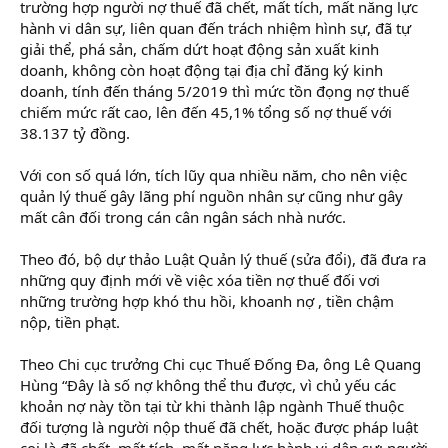
trường hợp người nợ thuế đã chết, mất tích, mất năng lực
hành vi dân sự, liên quan đến trách nhiệm hình sự, đã tự
giải thể, phá sản, chấm dứt hoạt động sản xuất kinh
doanh, không còn hoạt động tại địa chỉ đăng ký kinh
doanh, tính đến tháng 5/2019 thì mức tồn đọng nợ thuế
chiếm mức rất cao, lên đến 45,1% tổng số nợ thuế với
38.137 tỷ đồng.
Với con số quá lớn, tích lũy qua nhiều năm, cho nên việc
quản lý thuế gây lãng phí nguồn nhân sự cũng như gây
mất cân đối trong cán cân ngân sách nhà nước.
Theo đó, bộ dự thảo Luật Quản lý thuế (sửa đổi), đã đưa ra
những quy định mới về việc xóa tiền nợ thuế đối vơi
những trường hợp khó thu hồi, khoanh nợ , tiền chậm
nộp, tiền phạt.
Theo Chi cục trưởng Chi cục Thuế Đống Đa, ông Lê Quang
Hùng “Đây là số nợ không thể thu được, vì chủ yếu các
khoản nợ này tồn tại từ khi thành lập ngành Thuế thuộc
đối tượng là người nộp thuế đã chết, hoặc được pháp luật
coi là đã chết, mất tích, mất năng lực hành vi dân sự; người