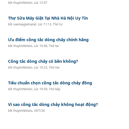
bởi
thuylinhbilalo
,
Lúc 12:07
Thợ Sửa Máy Giặt Tại Nhà Hà Nội Uy Tín
bởi
suamaygiatsalat
,
Lúc 11:13, Thứ tư
Ưu điểm công tắc dòng chảy chính hãng
bởi
thuylinhbilalo
,
Lúc 10:46, Thứ ba
Công tắc dòng chảy có bền không?
bởi
thuylinhbilalo
,
Lúc 10:23, Thứ hai
Tiêu chuẩn chọn công tắc dòng chảy đồng
bởi
thuylinhbilalo
,
Lúc 10:59, Thứ bảy
Vì sao công tắc dòng chảy không hoạt động?
bởi
thuylinhbilalo
,
29/7/26