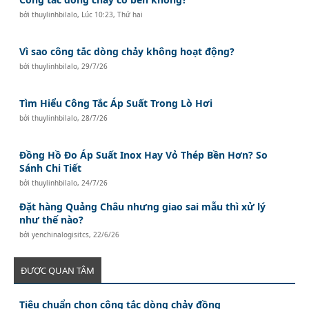
bởi
thuylinhbilalo
,
Lúc 10:23, Thứ hai
Vì sao công tắc dòng chảy không hoạt động?
bởi
thuylinhbilalo
,
29/7/26
Tìm Hiểu Công Tắc Áp Suất Trong Lò Hơi
bởi
thuylinhbilalo
,
28/7/26
Đồng Hồ Đo Áp Suất Inox Hay Vỏ Thép Bền Hơn? So
Sánh Chi Tiết
bởi
thuylinhbilalo
,
24/7/26
Đặt hàng Quảng Châu nhưng giao sai mẫu thì xử lý
như thế nào?
bởi
yenchinalogisitcs
,
22/6/26
ĐƯỢC QUAN TÂM
Tiêu chuẩn chọn công tắc dòng chảy đồng