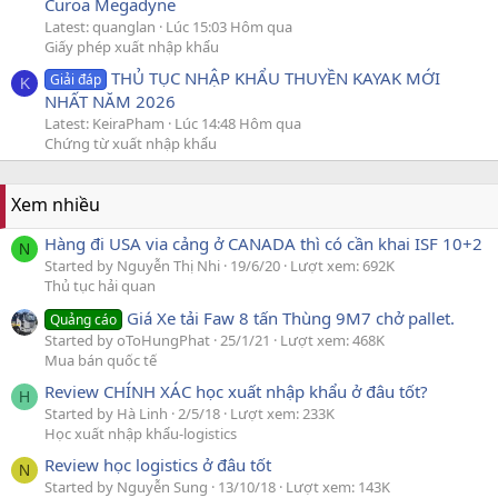
Curoa Megadyne
Latest: quanglan
Lúc 15:03 Hôm qua
Giấy phép xuất nhập khẩu
THỦ TỤC NHẬP KHẨU THUYỀN KAYAK MỚI
Giải đáp
K
NHẤT NĂM 2026
Latest: KeiraPham
Lúc 14:48 Hôm qua
Chứng từ xuất nhập khẩu
Xem nhiều
Hàng đi USA via cảng ở CANADA thì có cần khai ISF 10+2
N
Started by Nguyễn Thị Nhi
19/6/20
Lượt xem: 692K
Thủ tục hải quan
Giá Xe tải Faw 8 tấn Thùng 9M7 chở pallet.
Quảng cáo
Started by oToHungPhat
25/1/21
Lượt xem: 468K
Mua bán quốc tế
Review CHÍNH XÁC học xuất nhập khẩu ở đâu tốt?
H
Started by Hà Linh
2/5/18
Lượt xem: 233K
Học xuất nhập khẩu-logistics
Review học logistics ở đâu tốt
N
Started by Nguyễn Sung
13/10/18
Lượt xem: 143K