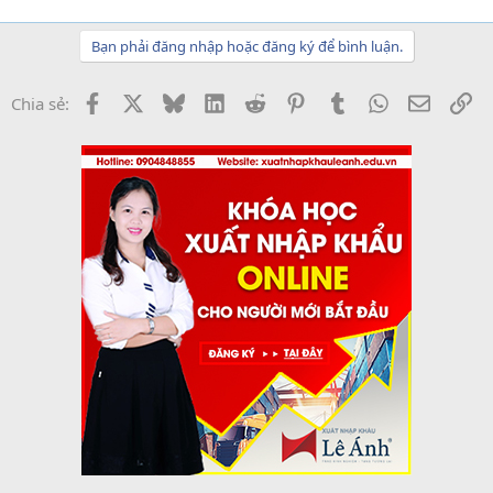
Bạn phải đăng nhập hoặc đăng ký để bình luận.
Facebook
X
Bluesky
LinkedIn
Reddit
Pinterest
Tumblr
WhatsApp
Email
Li
Chia sẻ: