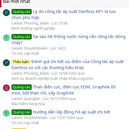
Bài mới nhất
Lý do công tắc áp suất Danfoss KP1 là lựa
Quảng cáo
P
chọn phù hợp
Latest: Phương_bilalo
Lúc 15:58
Định hướng nghề nghiệp
Tại sao hệ thống nước nóng cần công tắc dòng
Quảng cáo
T
chảy?
Latest: thuylinhbilalo
Lúc 14:22
Tin tức cập nhật
Đánh giá chi tiết ưu điểm của Công tắc áp suất
Thảo luận
P
Danfoss so với các thương hiệu khác
Latest: Phương_bilalo
Lúc 16:58 Hôm qua
Dịch vụ doanh nghiệp xuất nhập khẩu-Logistics
Than điện cực, điện cực EDM, Graphite lõi
Quảng cáo
Q
inox, bột than chì, vảy Graphite
Latest: quanglan
Lúc 16:13 Hôm qua
Bảo hiểm hàng hóa
Hướng dẫn lắp đồng hồ áp suất chi tiết
Quảng cáo
T
Latest: thuylinhbilalo
Lúc 12:07 Hôm qua
Tin tức cập nhật