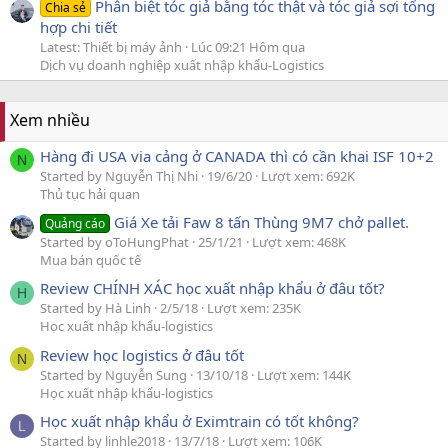
Phân biệt tóc giả bằng tóc thật và tóc giả sợi tổng
Chia sẻ
hợp chi tiết
Latest: Thiết bị máy ảnh
Lúc 09:21 Hôm qua
Dịch vụ doanh nghiệp xuất nhập khẩu-Logistics
Xem nhiều
Hàng đi USA via cảng ở CANADA thì có cần khai ISF 10+2
N
Started by Nguyễn Thị Nhi
19/6/20
Lượt xem: 692K
Thủ tục hải quan
Giá Xe tải Faw 8 tấn Thùng 9M7 chở pallet.
Quảng cáo
Started by oToHungPhat
25/1/21
Lượt xem: 468K
Mua bán quốc tế
Review CHÍNH XÁC học xuất nhập khẩu ở đâu tốt?
H
Started by Hà Linh
2/5/18
Lượt xem: 235K
Học xuất nhập khẩu-logistics
Review học logistics ở đâu tốt
N
Started by Nguyễn Sung
13/10/18
Lượt xem: 144K
Học xuất nhập khẩu-logistics
Học xuất nhập khẩu ở Eximtrain có tốt không?
L
Started by linhle2018
13/7/18
Lượt xem: 106K