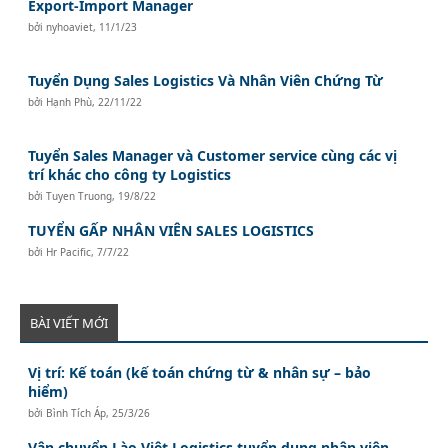
Export-Import Manager
bởi
nyhoaviet
,
11/1/23
Tuyển Dụng Sales Logistics Và Nhân Viên Chứng Từ
bởi
Hạnh Phù
,
22/11/22
Tuyển Sales Manager và Customer service cùng các vị
trí khác cho công ty Logistics
bởi
Tuyen Truong
,
19/8/22
TUYỂN GẤP NHÂN VIÊN SALES LOGISTICS
bởi
Hr Pacific
,
7/7/22
BÀI VIẾT MỚI
Vị trí: Kế toán (kế toán chứng từ & nhân sự – bảo
hiểm)
bởi
Bình Tích Áp
,
25/3/26
Vận chuyển Lào Việt Logistics tuyển dụng nhân viên