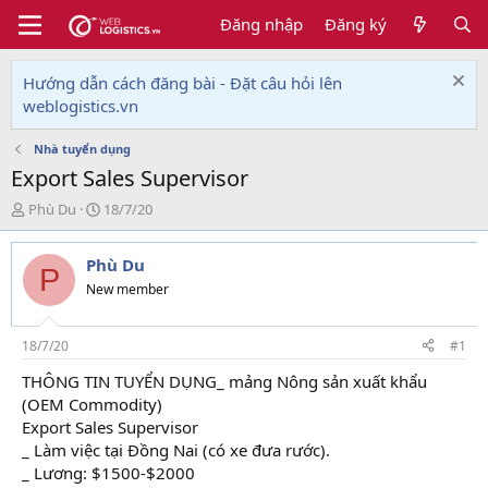
Đăng nhập
Đăng ký
Hướng dẫn cách đăng bài - Đặt câu hỏi lên
weblogistics.vn
Nhà tuyển dụng
Export Sales Supervisor
T
N
Phù Du
18/7/20
h
g
r
à
Phù Du
e
y
P
a
g
New member
d
ử
s
i
t
18/7/20
#1
a
THÔNG TIN TUYỂN DỤNG_ mảng Nông sản xuất khẩu
r
(OEM Commodity)
t
e
Export Sales Supervisor
r
_ Làm việc tại Đồng Nai (có xe đưa rước).
_ Lương: $1500-$2000