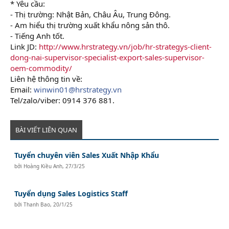
* Yêu cầu:
- Thị trường: Nhật Bản, Châu Âu, Trung Đông.
- Am hiểu thị trường xuất khẩu nông sản thô.
- Tiếng Anh tốt.
Link JD:
http://www.hrstrategy.vn/job/hr-strategys-client-
dong-nai-supervisor-specialist-export-sales-supervisor-
oem-commodity/
Liên hệ thông tin về:
Email:
winwin01@hrstrategy.vn
Tel/zalo/viber: 0914 376 881.
BÀI VIẾT LIÊN QUAN
Tuyển chuyên viên Sales Xuất Nhập Khẩu
bởi
Hoàng Kiều Anh
,
27/3/25
Tuyển dụng Sales Logistics Staff
bởi
Thanh Bao
,
20/1/25