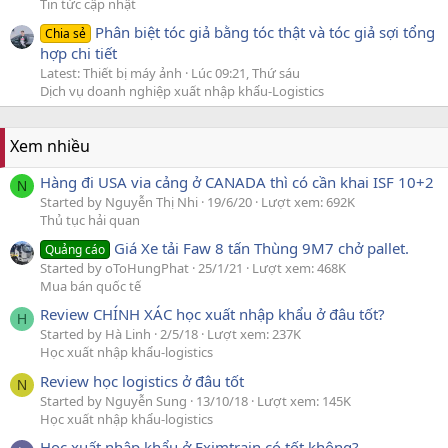
Tin tức cập nhật
Phân biệt tóc giả bằng tóc thật và tóc giả sợi tổng
Chia sẻ
hợp chi tiết
Latest: Thiết bị máy ảnh
Lúc 09:21, Thứ sáu
Dịch vụ doanh nghiệp xuất nhập khẩu-Logistics
Xem nhiều
Hàng đi USA via cảng ở CANADA thì có cần khai ISF 10+2
N
Started by Nguyễn Thị Nhi
19/6/20
Lượt xem: 692K
Thủ tục hải quan
Giá Xe tải Faw 8 tấn Thùng 9M7 chở pallet.
Quảng cáo
Started by oToHungPhat
25/1/21
Lượt xem: 468K
Mua bán quốc tế
Review CHÍNH XÁC học xuất nhập khẩu ở đâu tốt?
H
Started by Hà Linh
2/5/18
Lượt xem: 237K
Học xuất nhập khẩu-logistics
Review học logistics ở đâu tốt
N
Started by Nguyễn Sung
13/10/18
Lượt xem: 145K
Học xuất nhập khẩu-logistics
Học xuất nhập khẩu ở Eximtrain có tốt không?