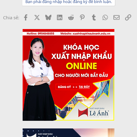
Bạn phải đăng nhập hoặc đăng ký để bình luận.
Facebook
X
Bluesky
LinkedIn
Reddit
Pinterest
Tumblr
WhatsApp
Email
Li
Chia sẻ: