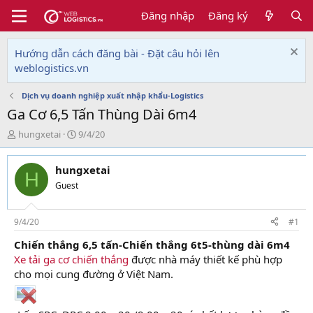
Đăng nhập
Đăng ký
Hướng dẫn cách đăng bài - Đặt câu hỏi lên
weblogistics.vn
Dịch vụ doanh nghiệp xuất nhập khẩu-Logistics
Ga Cơ 6,5 Tấn Thùng Dài 6m4
T
N
hungxetai
9/4/20
h
g
r
à
hungxetai
e
y
H
a
g
Guest
d
ử
s
i
t
9/4/20
#1
a
Chiến thắng 6,5 tấn-Chiến thắng 6t5-thùng dài 6m4
r
Xe tải ga cơ chiến thắng
được nhà máy thiết kế phù hợp
t
e
cho mọi cung đường ở Việt Nam.
r