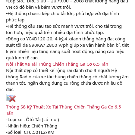
⦁Lốp SRC, DRC 9.00 – 20 /9.00 – 20có chất lượng hàng đầu
VN có độ bền và bám vượt trội.
⦁Hệ thống chassi kép chịu tải lớn, phù hợp với địa hình
phức tạp.
⦁Hệ thống cầu sau tạo sức mạnh vượt trội, cho tải trọng
lớn hơn, hiệu quả trên nhiều địa hình phức tạp.
⦁Động cơ YC4D120-20, 4 kỳ,4 xilanh thẳng hàng đạt công
suất tối đa 990Kw/ 2800 V/ph giúp xe vận hành bền bỉ, tiết
kiệm nhiên liệu tăng năng suất hoạt động, nâng cao hiệu
quả kinh tế cao.
Nội Thất Xe Tải Thùng Chiến Thắng Ga Cơ 6.5 Tấn
Nội thất đẹp có thiết kế rộng rãi dành cho 3 người Hệ
thống Radio của xe tải thùng chiến thắng có chất lượng âm
thanh tốt, ngăn đựng dụng cụ rộng chứa được nhiều đồ
đạc.
Thông Số Kỹ Thuật Xe Tải Thùng Chiến Thắng Ga Cơ 6.5
Tấn
-Loại xe : Ôtô Tải (có mui)
-Nhãn hiệu: Chiến Thắng
-Số loại: CT6.50TL2/KM