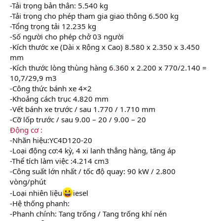
-Tải trọng bản thân: 5.540 kg
-Tải trọng cho phép tham gia giao thông 6.500 kg
-Tổng trọng tải 12.235 kg
-Số người cho phép chở 03 người
-Kích thước xe (Dài x Rộng x Cao) 8.580 x 2.350 x 3.450
mm
-Kích thước lòng thùng hàng 6
.
360 x 2.200 x 770/2.140 =
10,7/29,9 m3
-Công thức bánh xe 4×2
-Khoảng cách trục 4.820 mm
-Vết bánh xe trước / sau 1.770 / 1.710 mm
-Cỡ lốp trước / sau 9.00 – 20 / 9.00 – 20
Động cơ :
-Nhãn hiệu:YC4D120-20
-Loại động cơ:4 kỳ, 4 xi lanh thẳng hàng, tăng áp
-Thể tích làm việc :4.214 cm3
-Công suất lớn nhất / tốc độ quay: 90 kW / 2.800
vòng/phút
-Loại nhiên liệu
iesel
-Hệ thống phanh:
-Phanh chính: Tang trống / Tang trống khí nén