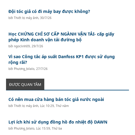
Đội tóc giả có đi máy bay được không?
bởi
Thiết bị máy ảnh
,
30/7/26
Học CHỨNG CHỈ SƠ CẤP NGÀNH VẬN TẢI- cấp giấy
phép Kinh doanh vận tải đường bộ
bởi
ngoclinh09
,
29/7/26
Vì sao Công tắc áp suất Danfoss KP1 được sử dụng
rộng rãi?
bởi
Phương_bilalo
,
27/7/26
ĐƯỢC QUAN TÂM
Có nên mua cửa hàng bán tóc giả nước ngoài
bởi
Thiết bị máy ảnh
,
Lúc 10:29, Thứ năm
Lợi ích khi sử dụng đồng hồ đo nhiệt độ DAWN
bởi
Phương_bilalo
,
Lúc 15:59, Thứ ba