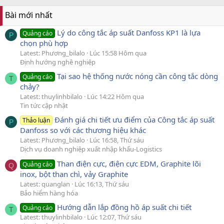
Bài mới nhất
Lý do công tắc áp suất Danfoss KP1 là lựa
Quảng cáo
P
chọn phù hợp
Latest: Phương_bilalo
Lúc 15:58 Hôm qua
Định hướng nghề nghiệp
Tại sao hệ thống nước nóng cần công tắc dòng
Quảng cáo
T
chảy?
Latest: thuylinhbilalo
Lúc 14:22 Hôm qua
Tin tức cập nhật
Đánh giá chi tiết ưu điểm của Công tắc áp suất
Thảo luận
P
Danfoss so với các thương hiệu khác
Latest: Phương_bilalo
Lúc 16:58, Thứ sáu
Dịch vụ doanh nghiệp xuất nhập khẩu-Logistics
Than điện cực, điện cực EDM, Graphite lõi
Quảng cáo
Q
inox, bột than chì, vảy Graphite
Latest: quanglan
Lúc 16:13, Thứ sáu
Bảo hiểm hàng hóa
Hướng dẫn lắp đồng hồ áp suất chi tiết
Quảng cáo
T
Latest: thuylinhbilalo
Lúc 12:07, Thứ sáu