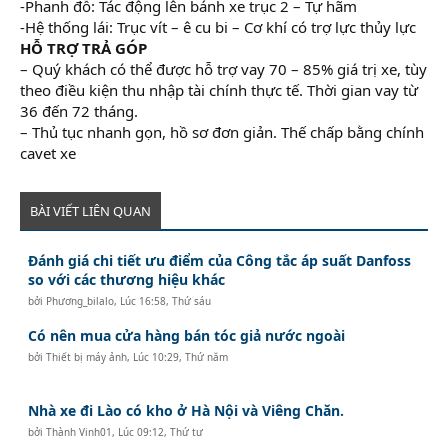
-Phanh đỗ: Tác động lên bánh xe trục 2 – Tự hãm
-Hệ thống lái: Trục vít – ê cu bi – Cơ khí có trợ lực thủy lực
HỖ TRỢ TRẢ GÓP
– Quý khách có thể được hỗ trợ vay 70 – 85% giá trị xe, tùy
theo điều kiện thu nhập tài chính thực tế. Thời gian vay từ
36 đến 72 tháng.
– Thủ tục nhanh gọn, hồ sơ đơn giản. Thế chấp bằng chính
cavet xe
BÀI VIẾT LIÊN QUAN
Đánh giá chi tiết ưu điểm của Công tắc áp suất Danfoss
so với các thương hiệu khác
bởi
Phương_bilalo
,
Lúc 16:58, Thứ sáu
Có nên mua cửa hàng bán tóc giả nước ngoài
bởi
Thiết bị máy ảnh
,
Lúc 10:29, Thứ năm
Nhà xe đi Lào có kho ở Hà Nội và Viêng Chăn.
bởi
Thành Vinh01
,
Lúc 09:12, Thứ tư