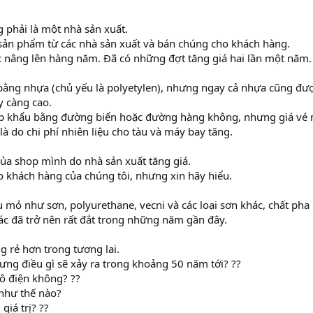
 phải là một nhà sản xuất.
sản phẩm từ các nhà sản xuất và bán chúng cho khách hàng.
 nâng lên hàng năm. Đã có những đợt tăng giá hai lần một năm.
ằng nhựa (chủ yếu là polyetylen), nhưng ngay cả nhựa cũng đư
y càng cao.
p khẩu bằng đường biển hoặc đường hàng không, nhưng giá vé 
là do chi phí nhiên liệu cho tàu và máy bay tăng.
 của shop mình do nhà sản xuất tăng giá.
o khách hàng của chúng tôi, nhưng xin hãy hiểu.
 mỏ như sơn, polyurethane, vecni và các loại sơn khác, chất pha
c đã trở nên rất đắt trong những năm gần đây.
 rẻ hơn trong tương lai.
hưng điều gì sẽ xảy ra trong khoảng 50 năm tới? ??
tô điện không? ??
như thế nào?
giá trị? ??