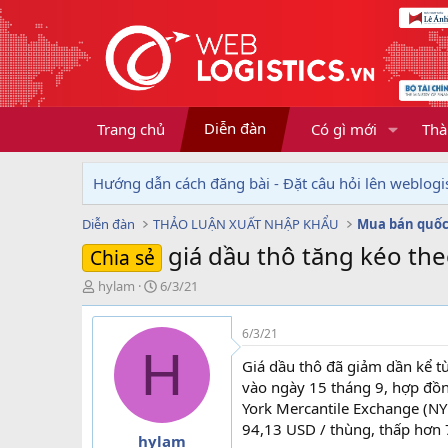
Diễn đàn
Trang chủ
Có gì mới
Thà
Hướng dẫn cách đăng bài - Đặt câu hỏi lên weblogis
Diễn đàn
THẢO LUẬN XUẤT NHẬP KHẨU
Mua bán quốc
giá dầu thô tăng kéo the
Chia sẻ
T
N
hylam
6/3/21
h
g
r
à
6/3/21
e
y
H
a
g
Giá dầu thô đã giảm dần kể t
d
ử
vào ngày 15 tháng 9, hợp đồn
s
i
York Mercantile Exchange (NY
t
94,13 USD / thùng, thấp hơn 
a
hylam
r