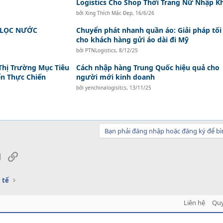
Logistics Cho Shop Thời Trang Nữ Nhập K
bởi
Xing Thích Mặc Đẹp
,
16/6/26
 LỌC NƯỚC
Chuyển phát nhanh quần áo: Giải pháp tối
cho khách hàng gửi áo dài đi Mỹ
bởi
PTNLogistics
,
8/12/25
Thị Trường Mục Tiêu
Cách nhập hàng Trung Quốc hiệu quả cho
ến Thực Chiến
người mới kinh doanh
bởi
yenchinalogisitcs
,
13/11/25
Bạn phải đăng nhập hoặc đăng ký để bì
sApp
Email
Link
 tế
Liên hệ
Quy