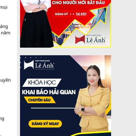
 mọi
đáng
i năm
guyên
g
ng