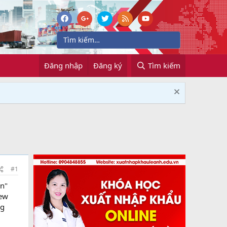
Đăng nhập
Đăng ký
Tìm kiếm
#1
ản"
New
ng