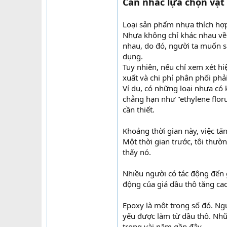
Cân nhắc lựa chọn vật 
Loại sản phẩm nhựa thích hợp
Nhựa không chỉ khác nhau về g
nhau, do đó, người ta muốn s
dụng.
Tuy nhiên, nếu chỉ xem xét hiệ
xuất và chi phí phân phối phả
Ví dụ, có những loại nhựa có 
chẳng hạn như "ethylene floru
cần thiết.
Khoảng thời gian này, việc t
Một thời gian trước, tôi thườ
thấy nó.
Nhiều người có tác động đến g
động của giá dầu thô tăng c
Epoxy là một trong số đó. Ng
yếu được làm từ dầu thô. Nhữ
trong vài năm gần đây.