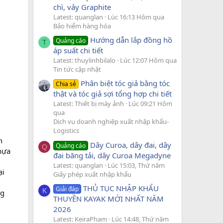
chì, vảy Graphite
Latest: quanglan
Lúc 16:13 Hôm qua
Bảo hiểm hàng hóa
Hướng dẫn lắp đồng hồ
Quảng cáo
T
áp suất chi tiết
Latest: thuylinhbilalo
Lúc 12:07 Hôm qua
Tin tức cập nhật
Phân biệt tóc giả bằng tóc
Chia sẻ
thật và tóc giả sợi tổng hợp chi tiết
Latest: Thiết bị máy ảnh
Lúc 09:21 Hôm
qua
Dịch vụ doanh nghiệp xuất nhập khẩu-
Logistics
h
Dây Curoa, dây đai, dây
Quảng cáo
Q
hựa
đai băng tải, dây Curoa Megadyne
Latest: quanglan
Lúc 15:03, Thứ năm
ại
Giấy phép xuất nhập khẩu
THỦ TỤC NHẬP KHẨU
Giải đáp
K
ng
THUYỀN KAYAK MỚI NHẤT NĂM
2026
Latest: KeiraPham
Lúc 14:48, Thứ năm