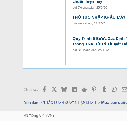
chuẩn hiện nay
bởi
3W Logistics
,
25/6/26
THỦ TỤC NHẬP KHẨU MÁY
bởi
KeiraPham
,
11/12/25
Quy Trình 6 Bước Xác Định 
Trong XNK: Từ Lý Thuyết Đ
bởi
Lê Hoàng Anh
,
24/11/25
Facebook
X
Bluesky
LinkedIn
Reddit
Pinterest
Tumblr
What
Chia sẻ:
Diễn đàn
THẢO LUẬN XUẤT NHẬP KHẨU
Mua bán quốc
Tiếng Việt (VN)