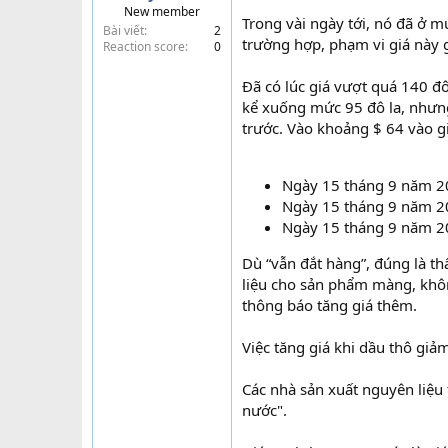
New member
t
Trong vài ngày tới, nó đã ở 
Bài viết
2
e
trường hợp, phạm vi giá này 
Reaction score
0
r
Đã có lúc giá vượt quá 140 đ
kể xuống mức 95 đô la, nhưng
trước. Vào khoảng $ 64 vào gi
Ngày 15 tháng 9 năm 2
Ngày 15 tháng 9 năm 2
Ngày 15 tháng 9 năm 2
Dù “vẫn đắt hàng”, đúng là t
liệu cho sản phẩm màng, khôn
thông báo tăng giá thêm.
Việc tăng giá khi dầu thô giả
Các nhà sản xuất nguyên liệu 
nước".