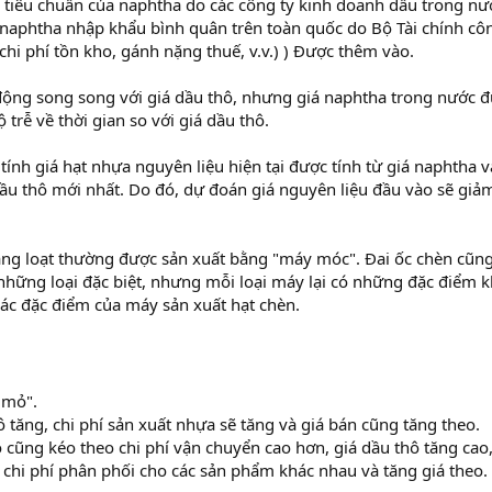
á tiêu chuẩn của naphtha do các công ty kinh doanh dầu trong nư
á naphtha nhập khẩu bình quân trên toàn quốc do Bộ Tài chính cô
 chi phí tồn kho, gánh nặng thuế, v.v.) ) Được thêm vào.
động song song với giá dầu thô, nhưng giá naphtha trong nước 
trễ về thời gian so với giá dầu thô.
tính giá hạt nhựa nguyên liệu hiện tại được tính từ giá naphtha v
dầu thô mới nhất. Do đó, dự đoán giá nguyên liệu đầu vào sẽ giả
àng loạt thường được sản xuất bằng "máy móc". Đai ốc chèn cũn
những loại đặc biệt, nhưng mỗi loại máy lại có những đặc điểm 
h các đặc điểm của máy sản xuất hạt chèn.
 mỏ".
ô tăng, chi phí sản xuất nhựa sẽ tăng và giá bán cũng tăng theo.
o cũng kéo theo chi phí vận chuyển cao hơn, giá dầu thô tăng cao
 chi phí phân phối cho các sản phẩm khác nhau và tăng giá theo.