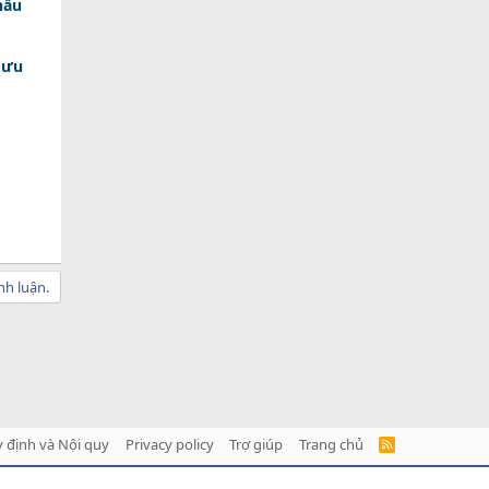
hẩu
 ưu
nh luận.
 định và Nội quy
Privacy policy
Trợ giúp
Trang chủ
R
S
S