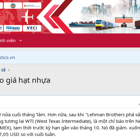
nh viên
tics.vn
 tế
o giá hạt nhựa
ừ nửa cuối tháng Tám. Hơn nữa, sau khi "Lehman Brothers phá s
g tương lai WTI (West Texas Intermediate), là một chỉ báo trên 
MEX), tạm thời trước kỳ hạn gần vào tháng 10. Nó đã giảm. xuố
7,05 USD so với cuối tuần.