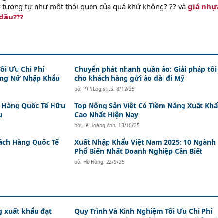
ứ tương tự như một thói quen của quá khứ không? ?? và
giá nhự
 dầu???
ối Ưu Chi Phí
Chuyển phát nhanh quần áo: Giải pháp tối
rang Nữ Nhập Khẩu
cho khách hàng gửi áo dài đi Mỹ
bởi
PTNLogistics
,
8/12/25
h Hàng Quốc Tế Hữu
Top Nông Sản Việt Có Tiềm Năng Xuất Kh
u
Cao Nhất Hiện Nay
bởi
Lê Hoàng Anh
,
13/10/25
hách Hàng Quốc Tế
Xuất Nhập Khẩu Việt Nam 2025: 10 Ngành
Phổ Biến Nhất Doanh Nghiệp Cần Biết
bởi
Hồ Hồng
,
22/9/25
g xuất khẩu đạt
Quy Trình Và Kinh Nghiệm Tối Ưu Chi Phí