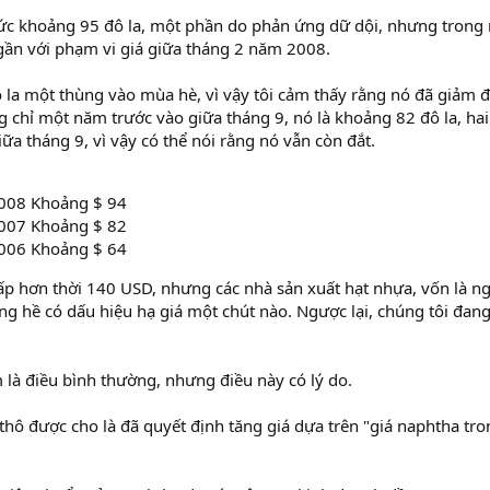
mức khoảng 95 đô la, một phần do phản ứng dữ dội, nhưng trong
gần với phạm vi giá giữa tháng 2 năm 2008.
ô la một thùng vào mùa hè, vì vậy tôi cảm thấy rằng nó đã giảm 
 chỉ một năm trước vào giữa tháng 9, nó là khoảng 82 đô la, ha
ữa tháng 9, vì vậy có thể nói rằng nó vẫn còn đắt.
008 Khoảng $ 94
007 Khoảng $ 82
006 Khoảng $ 64
hấp hơn thời 140 USD, nhưng các nhà sản xuất hạt nhựa, vốn là n
g hề có dấu hiệu hạ giá một chút nào. Ngược lại, chúng tôi đan
m là điều bình thường, nhưng điều này có lý do.
thô được cho là đã quyết định tăng giá dựa trên "giá naphtha tro