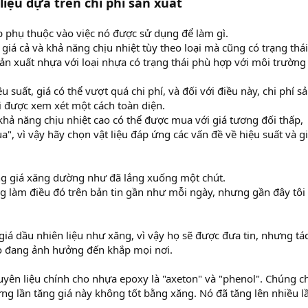
liệu dựa trên chi phí sản xuất
 phụ thuộc vào việc nó được sử dụng để làm gì.
iá cả và khả năng chịu nhiệt tùy theo loại mà cũng có trạng thá
ản xuất nhựa với loại nhựa có trạng thái phù hợp với môi trường
u suất, giá có thể vượt quá chi phí, và đối với điều này, chi phí s
i được xem xét một cách toàn diện.
khả năng chịu nhiệt cao có thể được mua với giá tương đối thấp,
a", vì vậy hãy chọn vật liệu đáp ứng các vấn đề về hiệu suất và gi
ăng giá xăng dường như đã lắng xuống một chút.
ng làm điều đó trên bản tin gần như mỗi ngày, nhưng gần đây tôi 
iá dầu nhiên liệu như xăng, vì vậy họ sẽ được đưa tin, nhưng tá
ao đang ảnh hưởng đến khắp mọi nơi.
uyên liệu chính cho nhựa epoxy là "axeton" và "phenol". Chúng c
ng lần tăng giá này không tốt bằng xăng. Nó đã tăng lên nhiều l