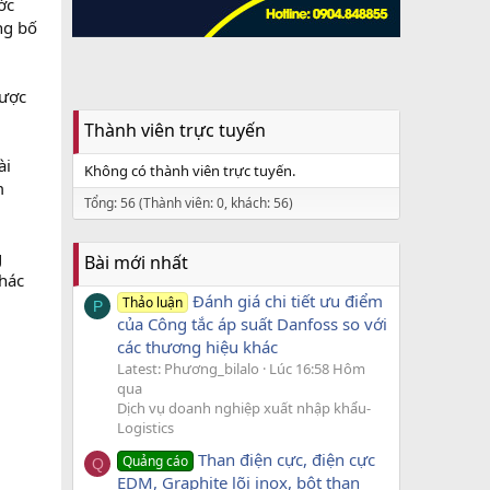
ớc
ng bố
được
Thành viên trực tuyến
ài
Không có thành viên trực tuyến.
m
Tổng: 56 (Thành viên: 0, khách: 56)
g
Bài mới nhất
khác
Đánh giá chi tiết ưu điểm
Thảo luận
P
của Công tắc áp suất Danfoss so với
các thương hiệu khác
Latest: Phương_bilalo
Lúc 16:58 Hôm
qua
Dịch vụ doanh nghiệp xuất nhập khẩu-
Logistics
,
Than điện cực, điện cực
Quảng cáo
Q
EDM, Graphite lõi inox, bột than