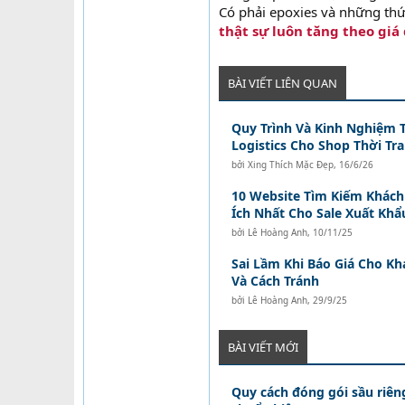
Có phải epoxies và những th
thật sự luôn tăng theo giá
BÀI VIẾT LIÊN QUAN
Quy Trình Và Kinh Nghiệm T
Logistics Cho Shop Thời T
bởi
Xing Thích Mặc Đẹp
,
16/6/26
10 Website Tìm Kiếm Khác
Ích Nhất Cho Sale Xuất Khẩ
bởi
Lê Hoàng Anh
,
10/11/25
Sai Lầm Khi Báo Giá Cho K
Và Cách Tránh
bởi
Lê Hoàng Anh
,
29/9/25
BÀI VIẾT MỚI
Quy cách đóng gói sầu riên