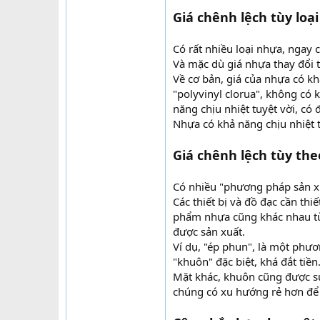
Giá chênh lệch tùy loại
Có rất nhiều loại nhựa, ngay 
Và mặc dù giá nhựa thay đổi t
Về cơ bản, giá của nhựa có kh
"polyvinyl clorua", không có 
năng chịu nhiệt tuyệt vời, có
Nhựa có khả năng chịu nhiệt 
Giá chênh lệch tùy th
Có nhiều "phương pháp sản x
Các thiết bị và đồ đạc cần th
phẩm nhựa cũng khác nhau tù
được sản xuất.
Ví dụ, "ép phun", là một phư
"khuôn" đặc biệt, khá đắt tiền
Mặt khác, khuôn cũng được sử
chúng có xu hướng rẻ hơn để