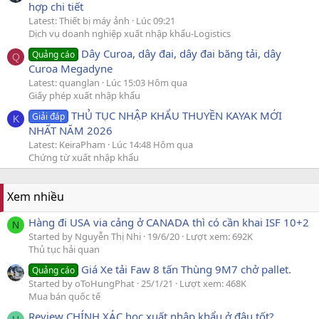
hợp chi tiết
Latest: Thiết bị máy ảnh
Lúc 09:21
Dịch vụ doanh nghiệp xuất nhập khẩu-Logistics
Dây Curoa, dây đai, dây đai băng tải, dây
Quảng cáo
Q
Curoa Megadyne
Latest: quanglan
Lúc 15:03 Hôm qua
Giấy phép xuất nhập khẩu
THỦ TỤC NHẬP KHẨU THUYỀN KAYAK MỚI
Giải đáp
K
NHẤT NĂM 2026
Latest: KeiraPham
Lúc 14:48 Hôm qua
Chứng từ xuất nhập khẩu
Xem nhiều
Hàng đi USA via cảng ở CANADA thì có cần khai ISF 10+2
N
Started by Nguyễn Thị Nhi
19/6/20
Lượt xem: 692K
Thủ tục hải quan
Giá Xe tải Faw 8 tấn Thùng 9M7 chở pallet.
Quảng cáo
Started by oToHungPhat
25/1/21
Lượt xem: 468K
Mua bán quốc tế
Review CHÍNH XÁC học xuất nhập khẩu ở đâu tốt?