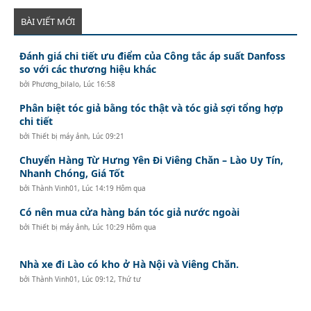
BÀI VIẾT MỚI
Đánh giá chi tiết ưu điểm của Công tắc áp suất Danfoss
so với các thương hiệu khác
bởi
Phương_bilalo
,
Lúc 16:58
Phân biệt tóc giả bằng tóc thật và tóc giả sợi tổng hợp
chi tiết
bởi
Thiết bị máy ảnh
,
Lúc 09:21
Chuyển Hàng Từ Hưng Yên Đi Viêng Chăn – Lào Uy Tín,
Nhanh Chóng, Giá Tốt
bởi
Thành Vinh01
,
Lúc 14:19 Hôm qua
Có nên mua cửa hàng bán tóc giả nước ngoài
bởi
Thiết bị máy ảnh
,
Lúc 10:29 Hôm qua
Nhà xe đi Lào có kho ở Hà Nội và Viêng Chăn.
bởi
Thành Vinh01
,
Lúc 09:12, Thứ tư