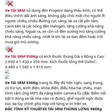
Xe Tải SRM
sử dụng đèn Projetor dạng thấu kính, có thể
điều chỉnh dải ánh sáng, không gây chói mắt cho người đi
ngược chiều, chiếu đường cực sáng, lái xe rất yên tâm.
Cạnh bên là các bóng đèn Halogen, tăng cường khả năng
chiếu sáng. Ngoài ra, xe còn có đèn sương mù tăng cường
khả năng chiếu sáng, nhất là khi lái xe ban đêm hoặc trời
mưa gió mù sương.
Xe Tải SRM 930Kg
có kích thước thùng Dài x Rộng x Cao:
2.690 x 1.430 x 350 mm. Kích thước tổng thể DxRxC:
4.480 x 1.580 x 1.910 mm.
Xe Tải SRM 930Kg
trang bị đầy đủ tiện nghi, sang trọng,
có trợ lực, kính điện, khóa điện, điều hòa hai chiều, màn
hình cảm ứng MP5 đa năng kiêm camera lùi (đặc điểm nổi
bật ít dòng xe tải nhẹ nào có được), ghế người ngồi được
bọc da tùy chỉnh phù hợp với từng vị trí trên xe.
ĐẶC TÍNH KỸ THUẬTXE TẢI SRM THÙNG LỬNG 980Kg