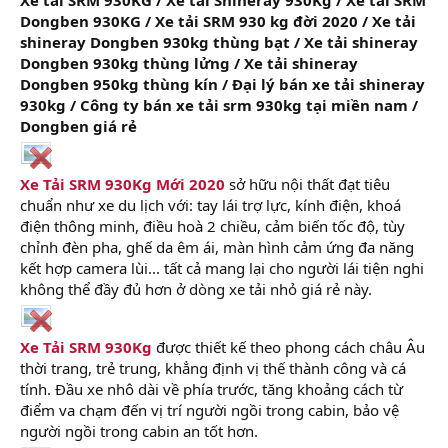
r
Dongben 930KG / Xe tải SRM 930 kg đời 2020 / Xe tải
shineray Dongben 930kg thùng bạt / Xe tải shineray
Dongben 930kg thùng lửng / Xe tải shineray
Dongben 950kg thùng kín / Đại lý bán xe tải shineray
930kg / Công ty bán xe tải srm 930kg tại miền nam /
Dongben giá rẻ
Xe Tải SRM 930Kg Mới 2020
sở hữu nội thất đạt tiêu
chuẩn như xe du lịch với: tay lái trợ lực, kính điện, khoá
điện thông minh, điều hoà 2 chiều, cảm biến tốc độ, tùy
chỉnh đèn pha, ghế da êm ái, màn hình cảm ứng đa năng
kết hợp camera lùi... tất cả mang lại cho người lái tiện nghi
không thể đầy đủ hơn ở dòng xe tải nhỏ giá rẻ này.
Xe Tải SRM 930Kg
được thiết kế theo phong cách châu Âu
thời trang, trẻ trung, khẳng định vị thế thành công và cá
tính. Đầu xe nhô dài về phía trước, tăng khoảng cách từ
điểm va chạm đến vị trí người ngồi trong cabin, bảo vệ
người ngồi trong cabin an tốt hơn.