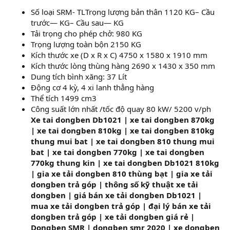
Số loại SRM- TLTrọng lượng bản thân 1120 KG– Cầu
trước— KG– Cầu sau— KG
Tải trọng cho phép chở: 980 KG
Trọng lượng toàn bộn 2150 KG
Kích thước xe (D x R x C) 4750 x 1580 x 1910 mm
Kích thước lòng thùng hàng 2690 x 1430 x 350 mm
Dung tích bình xăng: 37 Lít
Động cơ 4 kỳ, 4 xi lanh thẳng hàng
Thể tích 1499 cm3
Công suất lớn nhất /tốc độ quay 80 kW/ 5200 v/ph
Xe tai dongben Db1021 | xe tai dongben 870kg
| xe tai dongben 810kg | xe tai dongben 810kg
thung mui bat | xe tai dongben 810 thung mui
bat | xe tai dongben 770kg | xe tai dongben
770kg thung kin | xe tai dongben Db1021 810kg
| gia xe tải dongben 810 thùng bạt | gia xe tải
dongben trả góp | thông số kỹ thuật xe tải
dongben | giá bán xe tải dongben Db1021 |
mua xe tải dongben trả góp | đại lý bán xe tải
dongben trả góp | xe tải dongben giá rẻ |
Dongben SMR | dongben smr 2020 | xe dongben