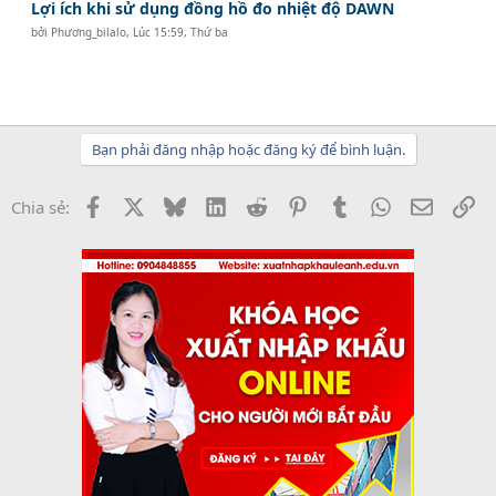
Lợi ích khi sử dụng đồng hồ đo nhiệt độ DAWN
bởi
Phương_bilalo
,
Lúc 15:59, Thứ ba
Bạn phải đăng nhập hoặc đăng ký để bình luận.
Facebook
X
Bluesky
LinkedIn
Reddit
Pinterest
Tumblr
WhatsApp
Email
Li
Chia sẻ: