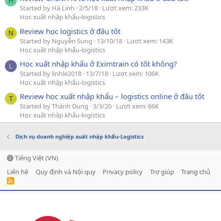
H
Started by Hà Linh
2/5/18
Lượt xem: 233K
Học xuất nhập khẩu-logistics
Review học logistics ở đâu tốt
N
Started by Nguyễn Sung
13/10/18
Lượt xem: 143K
Học xuất nhập khẩu-logistics
Học xuất nhập khẩu ở Eximtrain có tốt không?
L
Started by linhle2018
13/7/18
Lượt xem: 106K
Học xuất nhập khẩu-logistics
Review học xuất nhập khẩu – logistics online ở đâu tốt
T
Started by Thành Dung
3/3/20
Lượt xem: 66K
Học xuất nhập khẩu-logistics
Dịch vụ doanh nghiệp xuất nhập khẩu-Logistics
Tiếng Việt (VN)
Liên hệ
Quy định và Nội quy
Privacy policy
Trợ giúp
Trang chủ
R
S
S