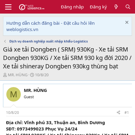
Đăng nhập
Đăng ký
Hướng dẫn cách đăng bài - Đặt câu hỏi lên
weblogistics.vn
Dịch vụ doanh nghiệp xuất nhập khẩu-Logistics
Giá xe tải Dongben ( SRM) 930Kg - Xe tải SRM
Dongben 930KG / Xe tải SRM 930 kg đời 2020 /
Xe tải shineray Dongben 930kg thùng bạt
T
N
MR. HÙNG
10/8/20
h
g
r
à
MR. HÙNG
e
y
M
a
g
Guest
d
ử
s
i
t
10/8/20
#1
a
Địa chỉ: Vĩnh phú 33, Thuận an, Bình Dương
r
SĐT: 0973499023 Phục Vụ 24/24
t
e
Xe tải SRM 930KG / Xe tải Shineray 930Kg / Xe tải SRM