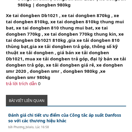
980kg | dongben 980kg
Xe tai dongben Db1021 , xe tai dongben 870kg , xe
tai dongben 810kg, xe tai dongben 810kg thung mui
bat, xe tai dongben 810 thung mui bat, xe tai
dongben 770kg , xe tai dongben 770kg thung kin, xe
tai dongben Db1021 810kg ,gia xe tải dongben 810
thùng bạt,gia xe tải dongben trả góp, thông số kỹ
thuật xe tải dongben , giá bán xe tải dongben
Db1021, mua xe tải dongben trả góp, đại lý bán xe tải
dongben trả góp, xe tải dongben giá rẻ, xe dongben
smr 2020 , dongben smr , dongben 980kg ,xe
dongben smr 980kg
trả lời
trích dẫn
0
BÀI VIẾT LIÊN QUAN
Đánh giá chi tiết ưu điểm của Công tắc áp suất Danfoss
so với các thương hiệu khác
bởi
Phương_bilalo
,
Lúc 16:58