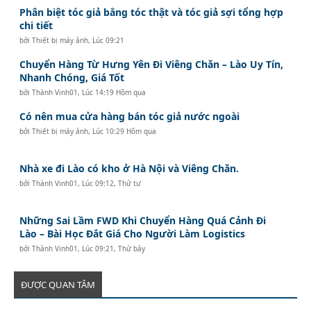
Phân biệt tóc giả bằng tóc thật và tóc giả sợi tổng hợp
chi tiết
bởi
Thiết bị máy ảnh
,
Lúc 09:21
Chuyển Hàng Từ Hưng Yên Đi Viêng Chăn – Lào Uy Tín,
Nhanh Chóng, Giá Tốt
bởi
Thành Vinh01
,
Lúc 14:19 Hôm qua
Có nên mua cửa hàng bán tóc giả nước ngoài
bởi
Thiết bị máy ảnh
,
Lúc 10:29 Hôm qua
Nhà xe đi Lào có kho ở Hà Nội và Viêng Chăn.
bởi
Thành Vinh01
,
Lúc 09:12, Thứ tư
Những Sai Lầm FWD Khi Chuyển Hàng Quá Cảnh Đi
Lào – Bài Học Đắt Giá Cho Người Làm Logistics
bởi
Thành Vinh01
,
Lúc 09:21, Thứ bảy
ĐƯỢC QUAN TÂM