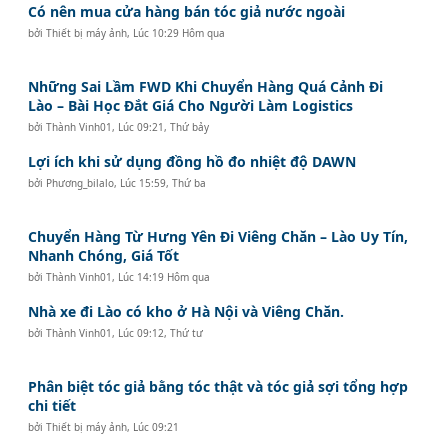
Có nên mua cửa hàng bán tóc giả nước ngoài
bởi
Thiết bị máy ảnh
,
Lúc 10:29 Hôm qua
Những Sai Lầm FWD Khi Chuyển Hàng Quá Cảnh Đi
Lào – Bài Học Đắt Giá Cho Người Làm Logistics
bởi
Thành Vinh01
,
Lúc 09:21, Thứ bảy
Lợi ích khi sử dụng đồng hồ đo nhiệt độ DAWN
bởi
Phương_bilalo
,
Lúc 15:59, Thứ ba
Chuyển Hàng Từ Hưng Yên Đi Viêng Chăn – Lào Uy Tín,
Nhanh Chóng, Giá Tốt
bởi
Thành Vinh01
,
Lúc 14:19 Hôm qua
Nhà xe đi Lào có kho ở Hà Nội và Viêng Chăn.
bởi
Thành Vinh01
,
Lúc 09:12, Thứ tư
Phân biệt tóc giả bằng tóc thật và tóc giả sợi tổng hợp
chi tiết
bởi
Thiết bị máy ảnh
,
Lúc 09:21