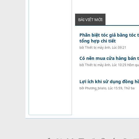
BÀI VIẾT MỚI
Phân biệt tóc giả bằng tóc t
tổng hợp chi tiết
bởi
Thiết bị máy ảnh
,
Lúc 09:21
Có nên mua cửa hàng bán tó
bởi
Thiết bị máy ảnh
,
Lúc 10:29 Hôm qu
Lợi ích khi sử dụng đồng 
bởi
Phương_bilalo
,
Lúc 15:59, Thứ ba