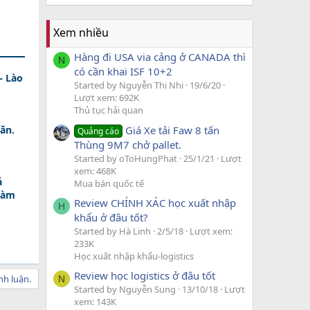
Xem nhiều
Hàng đi USA via cảng ở CANADA thì
N
có cần khai ISF 10+2
– Lào
Started by Nguyễn Thị Nhi
19/6/20
Lượt xem: 692K
Thủ tục hải quan
Giá Xe tải Faw 8 tấn
ăn.
Quảng cáo
Thùng 9M7 chở pallet.
Started by oToHungPhat
25/1/21
Lượt
xem: 468K
á
Mua bán quốc tế
Làm
Review CHÍNH XÁC học xuất nhập
H
khẩu ở đâu tốt?
Started by Hà Linh
2/5/18
Lượt xem:
233K
Học xuất nhập khẩu-logistics
Review học logistics ở đâu tốt
nh luận.
N
Started by Nguyễn Sung
13/10/18
Lượt
xem: 143K