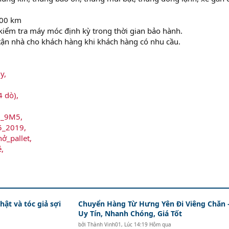
000 km
c kiểm tra máy móc định kỳ trong thời gian bảo hành.
tận nhà cho khách hàng khi khách hàng có nhu cầu.
y,
 dò),
g_9M5,
_2019,
_pallet,
,
hật và tóc giả sợi
Chuyển Hàng Từ Hưng Yên Đi Viêng Chăn 
Uy Tín, Nhanh Chóng, Giá Tốt
bởi
Thành Vinh01
,
Lúc 14:19 Hôm qua