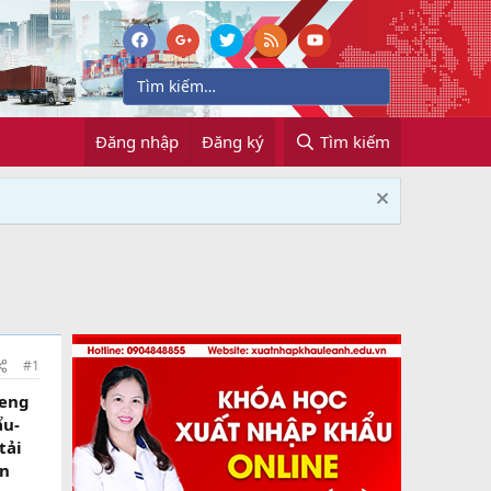
Đăng nhập
Đăng ký
Tìm kiếm
#1
feng
ẩu-
tải
ện