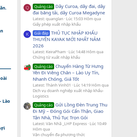
Dây Curoa, dây đai, dây
Quảng cáo
ăn.
Q
đai băng tải, dây Curoa Megadyne
Latest: quanglan
Lúc 15:03 Hôm qua
Giấy phép xuất nhập khẩu
ân
THỦ TỤC NHẬP KHẨU
Giải đáp
K
THUYỀN KAYAK MỚI NHẤT NĂM
2026
Latest: KeiraPham
Lúc 14:48 Hôm qua
Chứng từ xuất nhập khẩu
Chuyển Hàng Từ Hưng
Quảng cáo
Yên Đi Viêng Chăn – Lào Uy Tín,
oài
Nhanh Chóng, Giá Tốt
Latest: Thành Vinh01
Lúc 14:19 Hôm qua
Dịch vụ doanh nghiệp xuất nhập khẩu-
Logistics
– Lào
Gửi Lồng Đèn Trung Thu
Quảng cáo
Đi Mỹ – Đóng Gói Cẩn Thận, Giao
Tận Nhà, Thủ Tục Trọn Gói
Latest: Văn Nhã _LHP Express
Lúc 10:49
sợi
Hôm qua
Vận chuyển đa phương thức