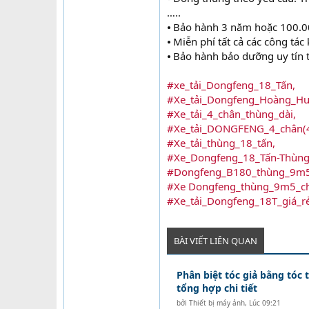
…..
⦁ Bảo hành 3 năm hoặc 100.
⦁ Miễn phí tất cả các công tá
⦁ Bảo hành bảo dưỡng uy tín 
#xe_tải_Dongfeng_18_Tấn,
#Xe_tải_Dongfeng_Hoàng_Hu
#Xe_tải_4_chân_thùng_dài,
#Xe_tải_DONGFENG_4_chân(4
#Xe_tải_thùng_18_tấn,
#Xe_Dongfeng_18_Tấn-Thùn
#Dongfeng_B180_thùng_9m5
#Xe Dongfeng_thùng_9m5_chở
#Xe_tải_Dongfeng_18T_giá_rẻ
BÀI VIẾT LIÊN QUAN
Phân biệt tóc giả bằng tóc t
tổng hợp chi tiết
bởi
Thiết bị máy ảnh
,
Lúc 09:21