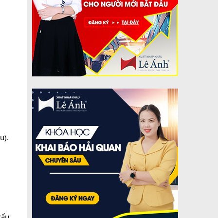
u).
cẩu