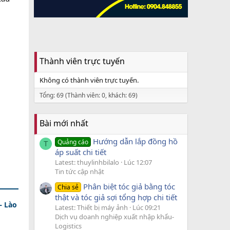
Thành viên trực tuyến
Không có thành viên trực tuyến.
Tổng: 69 (Thành viên: 0, khách: 69)
Bài mới nhất
Hướng dẫn lắp đồng hồ
Quảng cáo
T
áp suất chi tiết
Latest: thuylinhbilalo
Lúc 12:07
Tin tức cập nhật
Phân biệt tóc giả bằng tóc
Chia sẻ
thật và tóc giả sợi tổng hợp chi tiết
– Lào
Latest: Thiết bị máy ảnh
Lúc 09:21
Dịch vụ doanh nghiệp xuất nhập khẩu-
Logistics