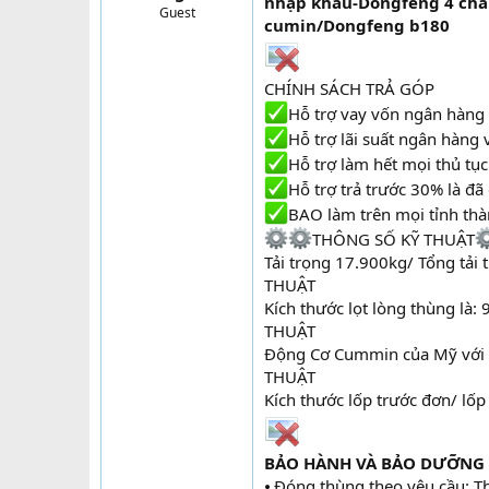
nhập khẩu-Dongfeng 4 châ
Guest
t
cumin/Dongfeng b180
e
r
CHÍNH SÁCH TRẢ GÓP
Hỗ trợ vay vốn ngân hàng
Hỗ trợ lãi suất ngân hàng
Hỗ trợ làm hết mọi thủ tục
Hỗ trợ trả trước 30% là đã
BAO làm trên mọi tỉnh thà
THÔNG SỐ KỸ THUẬT
Tải trọng 17.900kg/ Tổng tải 
THUẬT
Kích thước lọt lòng thùng l
THUẬT
Động Cơ Cummin của Mỹ với d
THUẬT
Kích thước lốp trước đơn/ lố
BẢO HÀNH VÀ BẢO DƯỠNG
⦁ Đóng thùng theo yêu cầu: T