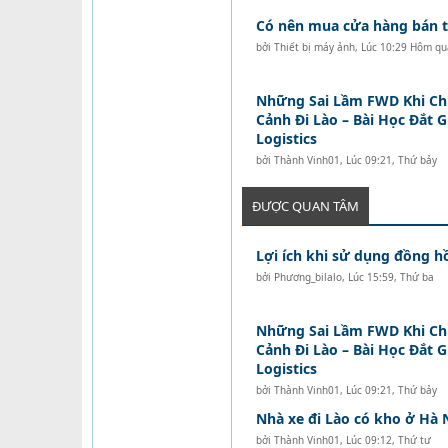
Có nên mua cửa hàng bán tó
bởi
Thiết bị máy ảnh
,
Lúc 10:29 Hôm qu
Những Sai Lầm FWD Khi C
Cảnh Đi Lào – Bài Học Đắt 
Logistics
bởi
Thành Vinh01
,
Lúc 09:21, Thứ bảy
ĐƯỢC QUAN TÂM
Lợi ích khi sử dụng đồng 
bởi
Phương_bilalo
,
Lúc 15:59, Thứ ba
Những Sai Lầm FWD Khi C
Cảnh Đi Lào – Bài Học Đắt 
Logistics
bởi
Thành Vinh01
,
Lúc 09:21, Thứ bảy
Nhà xe đi Lào có kho ở Hà 
bởi
Thành Vinh01
,
Lúc 09:12, Thứ tư