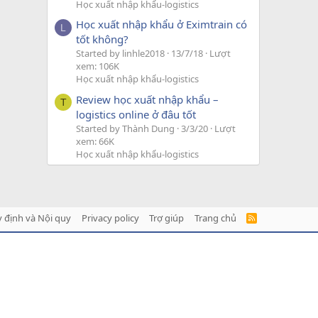
Học xuất nhập khẩu-logistics
Học xuất nhập khẩu ở Eximtrain có
L
tốt không?
Started by linhle2018
13/7/18
Lượt
xem: 106K
Học xuất nhập khẩu-logistics
Review học xuất nhập khẩu –
T
logistics online ở đâu tốt
Started by Thành Dung
3/3/20
Lượt
xem: 66K
Học xuất nhập khẩu-logistics
 định và Nội quy
Privacy policy
Trợ giúp
Trang chủ
R
S
S