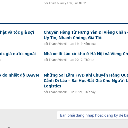
bởi
Thiết bị máy ảnh
,
Lúc 09:21
hật và tóc giả sợi
Chuyển Hàng Từ Hưng Yên Đi Viêng Chăn 
Uy Tín, Nhanh Chóng, Giá Tốt
bởi
Thành Vinh01
,
Lúc 14:19 Hôm qua
c giả nước ngoài
Nhà xe đi Lào có kho ở Hà Nội và Viêng Ch
a
bởi
Thành Vinh01
,
Lúc 09:12, Thứ tư
hồ đo nhiệt độ DAWN
Những Sai Lầm FWD Khi Chuyển Hàng Qu
Cảnh Đi Lào – Bài Học Đắt Giá Cho Người 
Logistics
bởi
Thành Vinh01
,
Lúc 09:21, Thứ bảy
Bạn phải đăng nhập hoặc đăng ký để bì