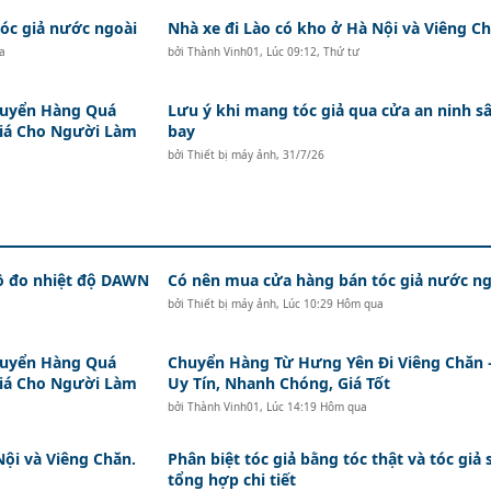
c giả nước ngoài
Nhà xe đi Lào có kho ở Hà Nội và Viêng Ch
a
bởi
Thành Vinh01
,
Lúc 09:12, Thứ tư
huyển Hàng Quá
Lưu ý khi mang tóc giả qua cửa an ninh s
Giá Cho Người Làm
bay
bởi
Thiết bị máy ảnh
,
31/7/26
hồ đo nhiệt độ DAWN
Có nên mua cửa hàng bán tóc giả nước ng
bởi
Thiết bị máy ảnh
,
Lúc 10:29 Hôm qua
huyển Hàng Quá
Chuyển Hàng Từ Hưng Yên Đi Viêng Chăn 
Giá Cho Người Làm
Uy Tín, Nhanh Chóng, Giá Tốt
bởi
Thành Vinh01
,
Lúc 14:19 Hôm qua
Nội và Viêng Chăn.
Phân biệt tóc giả bằng tóc thật và tóc giả 
tổng hợp chi tiết