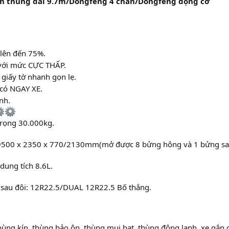
n thùng dài 9.7m/Dongfeng 4 chân/Dongfeng động cơ
 lên đến 75%.
 với mức CỰC THẤP.
 giấy tờ nhanh gọn lẹ.
 có NGAY XE.
nh.
trọng 30.000kg.
à: 9500 x 2350 x 770/2130mm(mở được 8 bửng hông và 1 bửng sa
ung tích 8.6L.
p sau đôi: 12R22.5/DUAL 12R22.5 Bố thắng.
hùng kín, thùng bảo ôn, thùng mui bạt, thùng đông lạnh, xe gắn 