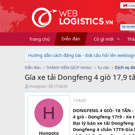
Diễn đàn
Trang chủ
Có gì mới
Thà
Hướng dẫn cách đăng bài - Đặt câu hỏi lên weblogis
Diễn đàn
THÀNH VIÊN GIÚP NHAU
Tư vấn
Gía xe tải Dongfeng 4 giò 17,9 t
T
N
Hungoto
17/4/20
h
g
r
à
17/4/20
e
y
H
a
g
DONGFENG 4 GIÒ- 18 TẤN - 
d
ử
4 giò - Dongfeng 17t9 - Xe
s
i
Đại lý bán xe tải Dongfeng 
t
Dongfeng 4 chân 17T9-Gía 
a
Hungoto
r