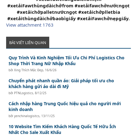
#xetảiFawthùngdàichởfrom #xetảifawchởnướcngọt
#xetảichởpalletnướcngọt #xetảichởplletbia
#xetảithùngdàichởbaobìgiấy #xetảiFawchởnẹpgiấy.
View attachment 1763
BÀI VIẾT LIÊN QUAN
Quy Trình Và Kinh Nghiệm Tối Ưu Chi Phí Logistics Cho
Shop Thời Trang Nữ Nhập Khẩu
bởi
Xing Thích Mặc Đẹp
,
16/6/26
Chuyển phát nhanh quần áo: Giải pháp tối ưu cho
khách hàng gửi áo dài đi Mỹ
bởi
PTNLogistics
,
8/12/25
Cách nhập hàng Trung Quốc hiệu quả cho người mới
kinh doanh
bởi
yenchinalogisitcs
,
13/11/25
10 Website Tìm Kiếm Khách Hàng Quốc Tế Hữu Ích
Nhất Cho Sale Xuất Khẩu