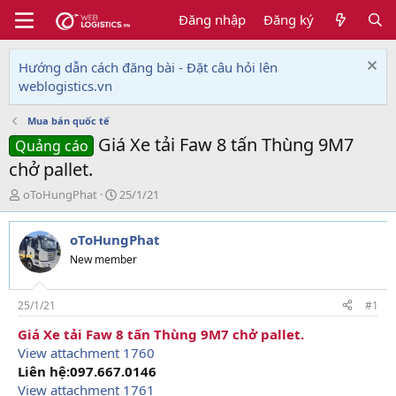
Đăng nhập
Đăng ký
Hướng dẫn cách đăng bài - Đặt câu hỏi lên
weblogistics.vn
Mua bán quốc tế
Giá Xe tải Faw 8 tấn Thùng 9M7
Quảng cáo
chở pallet.
T
N
oToHungPhat
25/1/21
h
g
r
à
oToHungPhat
e
y
a
g
New member
d
ử
s
i
t
25/1/21
#1
a
Giá Xe tải Faw 8 tấn Thùng 9M7 chở pallet.
r
View attachment 1760
t
e
Liên hệ:097.667.0146
r
View attachment 1761