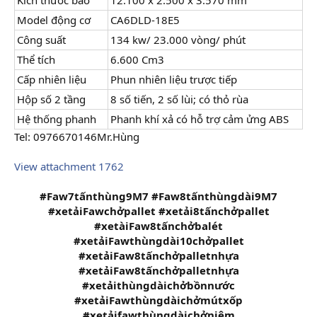
Model động cơ
CA6DLD-18E5
Công suất
134 kw/ 23.000 vòng/ phút
Thể tích
6.600 Cm3
Cấp nhiên liệu
Phun nhiên liệu trược tiếp
Hộp số 2 tầng
8 số tiến, 2 số lùi; có thỏ rùa
Hệ thống phanh
Phanh khí xả có hỗ trợ cảm ửng ABS
Tel: 0976670146Mr.Hùng
View attachment 1762
#Faw7tấnthùng9M7 #Faw8tấnthùngdài9M7
#xetảiFawchởpallet #xetải8tấnchởpallet
#xetàiFaw8tấnchởbalét
#xetảiFawthùngdài10chởpallet
#xetảiFaw8tấnchởpalletnhựa
#xetảiFaw8tấnchởpalletnhựa
#xetảithùngdàichởbồnnước
#xetảiFawthùngdàichởmútxốp
#xetảifawthùngdàichởniệm