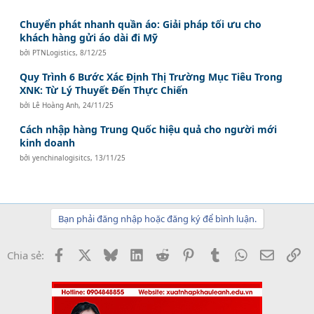
Chuyển phát nhanh quần áo: Giải pháp tối ưu cho
khách hàng gửi áo dài đi Mỹ
bởi
PTNLogistics
,
8/12/25
Quy Trình 6 Bước Xác Định Thị Trường Mục Tiêu Trong
XNK: Từ Lý Thuyết Đến Thực Chiến
bởi
Lê Hoàng Anh
,
24/11/25
Cách nhập hàng Trung Quốc hiệu quả cho người mới
kinh doanh
bởi
yenchinalogisitcs
,
13/11/25
Bạn phải đăng nhập hoặc đăng ký để bình luận.
Facebook
X
Bluesky
LinkedIn
Reddit
Pinterest
Tumblr
WhatsApp
Email
Li
Chia sẻ: