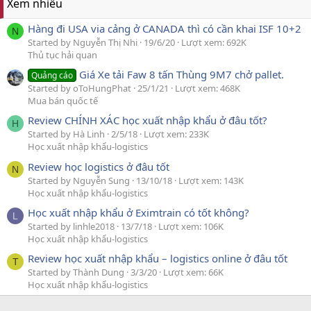
Xem nhiều
Hàng đi USA via cảng ở CANADA thì có cần khai ISF 10+2
N
Started by Nguyễn Thị Nhi
19/6/20
Lượt xem: 692K
Thủ tục hải quan
Giá Xe tải Faw 8 tấn Thùng 9M7 chở pallet.
Quảng cáo
Started by oToHungPhat
25/1/21
Lượt xem: 468K
Mua bán quốc tế
Review CHÍNH XÁC học xuất nhập khẩu ở đâu tốt?
H
Started by Hà Linh
2/5/18
Lượt xem: 233K
Học xuất nhập khẩu-logistics
Review học logistics ở đâu tốt
N
Started by Nguyễn Sung
13/10/18
Lượt xem: 143K
Học xuất nhập khẩu-logistics
Học xuất nhập khẩu ở Eximtrain có tốt không?
L
Started by linhle2018
13/7/18
Lượt xem: 106K
Học xuất nhập khẩu-logistics
Review học xuất nhập khẩu – logistics online ở đâu tốt
T
Started by Thành Dung
3/3/20
Lượt xem: 66K
Học xuất nhập khẩu-logistics