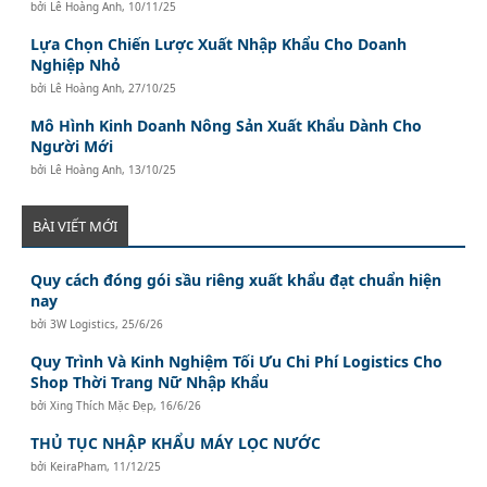
bởi
Lê Hoàng Anh
,
10/11/25
Lựa Chọn Chiến Lược Xuất Nhập Khẩu Cho Doanh
Nghiệp Nhỏ
bởi
Lê Hoàng Anh
,
27/10/25
Mô Hình Kinh Doanh Nông Sản Xuất Khẩu Dành Cho
Người Mới
bởi
Lê Hoàng Anh
,
13/10/25
BÀI VIẾT MỚI
Quy cách đóng gói sầu riêng xuất khẩu đạt chuẩn hiện
nay
bởi
3W Logistics
,
25/6/26
Quy Trình Và Kinh Nghiệm Tối Ưu Chi Phí Logistics Cho
Shop Thời Trang Nữ Nhập Khẩu
bởi
Xing Thích Mặc Đẹp
,
16/6/26
THỦ TỤC NHẬP KHẨU MÁY LỌC NƯỚC
bởi
KeiraPham
,
11/12/25