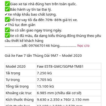
Giao xe tại nhà đúng hẹn trên toàn quốc.
Bảo hành uy tín tại Đại lý.
✔Xe nhập khẩu bao chất lượng.
Hỗ trợ vay tối đa đến 70%- 86% giá trị xe.
✔Thủ tục đơn giản
Xe có sẵn giao ngay trong ngày.
Xe có đủ màu, đa dạng kiểu thùng.đống thùng theo yêu
cầu thiết kế khách hàng
………………sđt: 0976670146 hùng………………
học c/o
Giá Xe Faw 7 tấn Thùng Dài 9M7 – Model 2020
Model 2020
Faw E5T8-GMC/SGPM-TMB1
Tải trọng
7.250 kG
Tự trọng
7.705 kG
Tổng tải trọng
15.100 kG
Khoảng các trục
6.985 mm (chiều dài cơ sở)
Kích thước thùng
9.630 x 2.350 x 760/ 2.150 mm
Kích thước bao
12.100 x 2.500 x 3.570 mm