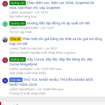
Than điện cực, điện cực EDM, Graphite lõi
Quảng cáo
Q
inox, bột than chì, vảy Graphite
Latest: quanglan
Lúc 16:13
Bảo hiểm hàng hóa
Hướng dẫn lắp đồng hồ áp suất chi tiết
Quảng cáo
T
Latest: thuylinhbilalo
Lúc 12:07
Tin tức cập nhật
Phân biệt tóc giả bằng tóc thật và tóc giả sợi tổng
Chia sẻ
hợp chi tiết
Latest: Thiết bị máy ảnh
Lúc 09:21
Dịch vụ doanh nghiệp xuất nhập khẩu-Logistics
Dây Curoa, dây đai, dây đai băng tải, dây
Quảng cáo
Q
Curoa Megadyne
Latest: quanglan
Lúc 15:03 Hôm qua
Giấy phép xuất nhập khẩu
THỦ TỤC NHẬP KHẨU THUYỀN KAYAK MỚI
Giải đáp
K
NHẤT NĂM 2026
Latest: KeiraPham
Lúc 14:48 Hôm qua
Chứng từ xuất nhập khẩu