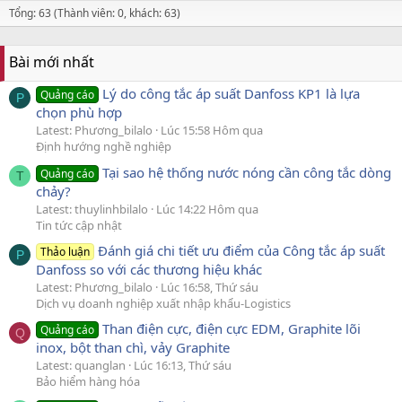
Tổng: 63 (Thành viên: 0, khách: 63)
Bài mới nhất
Lý do công tắc áp suất Danfoss KP1 là lựa
Quảng cáo
P
chọn phù hợp
Latest: Phương_bilalo
Lúc 15:58 Hôm qua
Định hướng nghề nghiệp
Tại sao hệ thống nước nóng cần công tắc dòng
Quảng cáo
T
chảy?
Latest: thuylinhbilalo
Lúc 14:22 Hôm qua
Tin tức cập nhật
Đánh giá chi tiết ưu điểm của Công tắc áp suất
Thảo luận
P
Danfoss so với các thương hiệu khác
Latest: Phương_bilalo
Lúc 16:58, Thứ sáu
Dịch vụ doanh nghiệp xuất nhập khẩu-Logistics
Than điện cực, điện cực EDM, Graphite lõi
Quảng cáo
Q
inox, bột than chì, vảy Graphite
Latest: quanglan
Lúc 16:13, Thứ sáu
Bảo hiểm hàng hóa