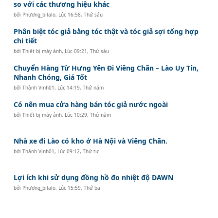
so với các thương hiệu khác
bởi
Phương_bilalo
,
Lúc 16:58, Thứ sáu
Phân biệt tóc giả bằng tóc thật và tóc giả sợi tổng hợp
chi tiết
bởi
Thiết bị máy ảnh
,
Lúc 09:21, Thứ sáu
Chuyển Hàng Từ Hưng Yên Đi Viêng Chăn – Lào Uy Tín,
Nhanh Chóng, Giá Tốt
bởi
Thành Vinh01
,
Lúc 14:19, Thứ năm
Có nên mua cửa hàng bán tóc giả nước ngoài
bởi
Thiết bị máy ảnh
,
Lúc 10:29, Thứ năm
Nhà xe đi Lào có kho ở Hà Nội và Viêng Chăn.
bởi
Thành Vinh01
,
Lúc 09:12, Thứ tư
Lợi ích khi sử dụng đồng hồ đo nhiệt độ DAWN
bởi
Phương_bilalo
,
Lúc 15:59, Thứ ba