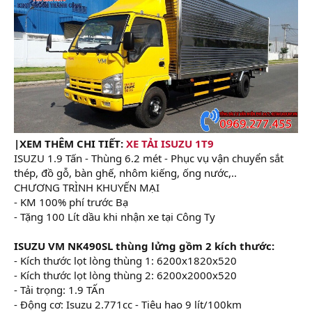
|XEM THÊM CHI TIẾT:
XE TẢI ISUZU 1T9
ISUZU 1.9 Tấn - Thùng 6.2 mét - Phục vụ vận chuyển sắt
thép, đồ gỗ, bàn ghế, nhôm kiếng, ống nước,..
CHƯƠNG TRÌNH KHUYẾN MẠI
- KM 100% phí trước Bạ
- Tặng 100 Lít dầu khi nhận xe tại Công Ty
ISUZU VM NK490SL thùng lửng gồm 2 kích thước:
- Kích thước lọt lòng thùng 1: 6200x1820x520
- Kích thước lọt lòng thùng 2: 6200x2000x520
- Tải trọng: 1.9 TẤn
- Động cơ: Isuzu 2.771cc - Tiêu hao 9 lít/100km