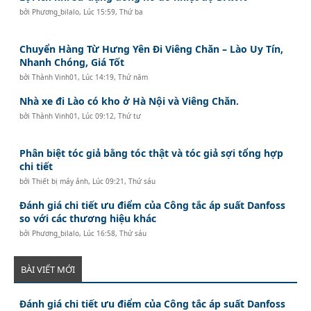
bởi
Phương_bilalo
,
Lúc 15:59, Thứ ba
Chuyển Hàng Từ Hưng Yên Đi Viêng Chăn – Lào Uy Tín,
Nhanh Chóng, Giá Tốt
bởi
Thành Vinh01
,
Lúc 14:19, Thứ năm
Nhà xe đi Lào có kho ở Hà Nội và Viêng Chăn.
bởi
Thành Vinh01
,
Lúc 09:12, Thứ tư
Phân biệt tóc giả bằng tóc thật và tóc giả sợi tổng hợp
chi tiết
bởi
Thiết bị máy ảnh
,
Lúc 09:21, Thứ sáu
Đánh giá chi tiết ưu điểm của Công tắc áp suất Danfoss
so với các thương hiệu khác
bởi
Phương_bilalo
,
Lúc 16:58, Thứ sáu
BÀI VIẾT MỚI
Đánh giá chi tiết ưu điểm của Công tắc áp suất Danfoss