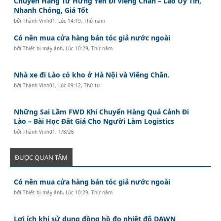
Chuyển Hàng Từ Hưng Yên Đi Viêng Chăn – Lào Uy Tín,
Nhanh Chóng, Giá Tốt
bởi
Thành Vinh01
,
Lúc 14:19, Thứ năm
Có nên mua cửa hàng bán tóc giả nước ngoài
bởi
Thiết bị máy ảnh
,
Lúc 10:29, Thứ năm
Nhà xe đi Lào có kho ở Hà Nội và Viêng Chăn.
bởi
Thành Vinh01
,
Lúc 09:12, Thứ tư
Những Sai Lầm FWD Khi Chuyển Hàng Quá Cảnh Đi
Lào – Bài Học Đắt Giá Cho Người Làm Logistics
bởi
Thành Vinh01
,
1/8/26
ĐƯỢC QUAN TÂM
Có nên mua cửa hàng bán tóc giả nước ngoài
bởi
Thiết bị máy ảnh
,
Lúc 10:29, Thứ năm
Lợi ích khi sử dụng đồng hồ đo nhiệt độ DAWN