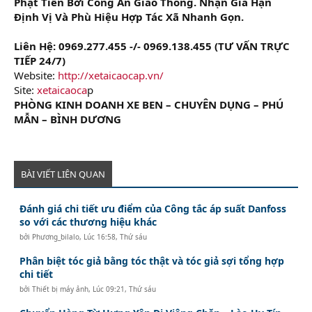
Phạt Tiền Bởi Công An Giao Thông. Nhận Gia Hạn
Định Vị Và Phù Hiệu Hợp Tác Xã Nhanh Gọn.
Liên Hệ: 0969.277.455 -/- 0969.138.455 (TƯ VẤN TRỰC
TIẾP 24/7)
Website:
http://xetaicaocap.vn/
Site:
xetaicaoca
p
PHÒNG KINH DOANH XE BEN – CHUYÊN DỤNG – PHÚ
MẪN – BÌNH DƯƠNG
BÀI VIẾT LIÊN QUAN
Đánh giá chi tiết ưu điểm của Công tắc áp suất Danfoss
so với các thương hiệu khác
bởi
Phương_bilalo
,
Lúc 16:58, Thứ sáu
Phân biệt tóc giả bằng tóc thật và tóc giả sợi tổng hợp
chi tiết
bởi
Thiết bị máy ảnh
,
Lúc 09:21, Thứ sáu