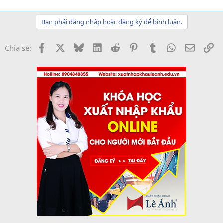
Bạn phải đăng nhập hoặc đăng ký để bình luận.
Facebook
X
Bluesky
LinkedIn
Reddit
Pinterest
Tumblr
WhatsApp
Email
Li
Chia sẻ: