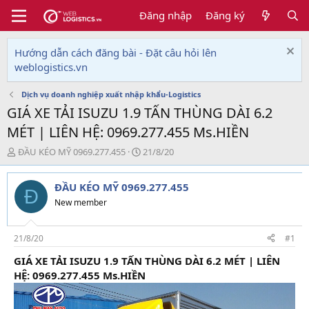
Đăng nhập
Đăng ký
Hướng dẫn cách đăng bài - Đặt câu hỏi lên
weblogistics.vn
Dịch vụ doanh nghiệp xuất nhập khẩu-Logistics
GIÁ XE TẢI ISUZU 1.9 TẤN THÙNG DÀI 6.2
MÉT | LIÊN HỆ: 0969.277.455 Ms.HIỀN
T
N
ĐẦU KÉO MỸ 0969.277.455
21/8/20
h
g
r
à
ĐẦU KÉO MỸ 0969.277.455
e
y
Đ
a
g
New member
d
ử
s
i
t
21/8/20
#1
a
GIÁ XE TẢI ISUZU 1.9 TẤN THÙNG DÀI 6.2 MÉT | LIÊN
r
HỆ: 0969.277.455 Ms.HIỀN
t
e
r