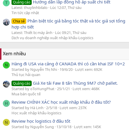
Hướng dẫn lắp đồng hồ áp suất chi tiết
Quảng cáo
T
Latest: thuylinhbilalo
Lúc 12:07, Thứ sáu
Tin tức cập nhật
Phân biệt tóc giả bằng tóc thật và tóc giả sợi tổng
Chia sẻ
hợp chi tiết
Latest: Thiết bị máy ảnh
Lúc 09:21, Thứ sáu
Dịch vụ doanh nghiệp xuất nhập khẩu-Logistics
Xem nhiều
Hàng đi USA via cảng ở CANADA thì có cần khai ISF 10+2
N
Started by Nguyễn Thị Nhi
19/6/20
Lượt xem: 692K
Thủ tục hải quan
Giá Xe tải Faw 8 tấn Thùng 9M7 chở pallet.
Quảng cáo
Started by oToHungPhat
25/1/21
Lượt xem: 468K
Mua bán quốc tế
Review CHÍNH XÁC học xuất nhập khẩu ở đâu tốt?
H
Started by Hà Linh
2/5/18
Lượt xem: 237K
Học xuất nhập khẩu-logistics
Review học logistics ở đâu tốt
N
Started by Nguyễn Sung
13/10/18
Lượt xem: 145K