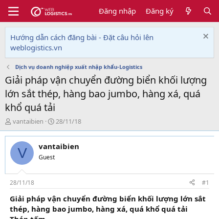
Đăng nhập
Đăng ký
Hướng dẫn cách đăng bài - Đặt câu hỏi lên
weblogistics.vn
Dịch vụ doanh nghiệp xuất nhập khẩu-Logistics
Giải pháp vận chuyển đường biển khối lượng
lớn sắt thép, hàng bao jumbo, hàng xá, quá
khổ quá tải
T
N
vantaibien
28/11/18
h
g
r
à
vantaibien
e
y
V
a
g
Guest
d
ử
s
i
t
28/11/18
#1
a
Giải pháp vận chuyển đường biển khối lượng lớn sắt
r
thép, hàng bao jumbo, hàng xá, quá khổ quá tải
t
e
Thép tấm