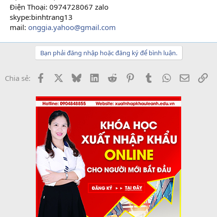
Điện Thoại: 0974728067 zalo
skype:binhtrang13
mail:
onggia.yahoo@gmail.com
Bạn phải đăng nhập hoặc đăng ký để bình luận.
Facebook
X
Bluesky
LinkedIn
Reddit
Pinterest
Tumblr
WhatsApp
Email
Li
Chia sẻ: