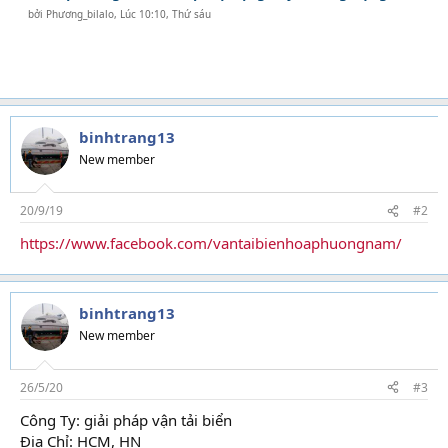
bởi
Phương_bilalo
,
Lúc 10:10, Thứ sáu
binhtrang13
New member
20/9/19
#2
https://www.facebook.com/vantaibienhoaphuongnam/
binhtrang13
New member
26/5/20
#3
Công Ty: giải pháp vận tải biển
Địa Chỉ: HCM, HN