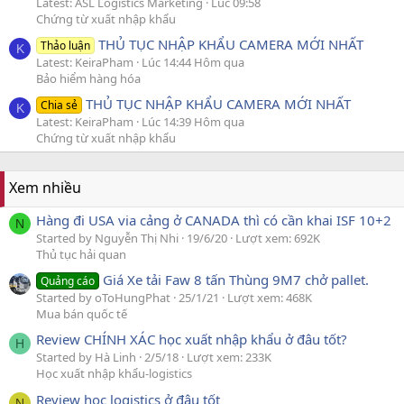
Latest: ASL Logistics Marketing
Lúc 09:58
Chứng từ xuất nhập khẩu
THỦ TỤC NHẬP KHẨU CAMERA MỚI NHẤT
Thảo luận
K
Latest: KeiraPham
Lúc 14:44 Hôm qua
Bảo hiểm hàng hóa
THỦ TỤC NHẬP KHẨU CAMERA MỚI NHẤT
Chia sẻ
K
Latest: KeiraPham
Lúc 14:39 Hôm qua
Chứng từ xuất nhập khẩu
Xem nhiều
Hàng đi USA via cảng ở CANADA thì có cần khai ISF 10+2
N
Started by Nguyễn Thị Nhi
19/6/20
Lượt xem: 692K
Thủ tục hải quan
Giá Xe tải Faw 8 tấn Thùng 9M7 chở pallet.
Quảng cáo
Started by oToHungPhat
25/1/21
Lượt xem: 468K
Mua bán quốc tế
Review CHÍNH XÁC học xuất nhập khẩu ở đâu tốt?
H
Started by Hà Linh
2/5/18
Lượt xem: 233K
Học xuất nhập khẩu-logistics
Review học logistics ở đâu tốt
N