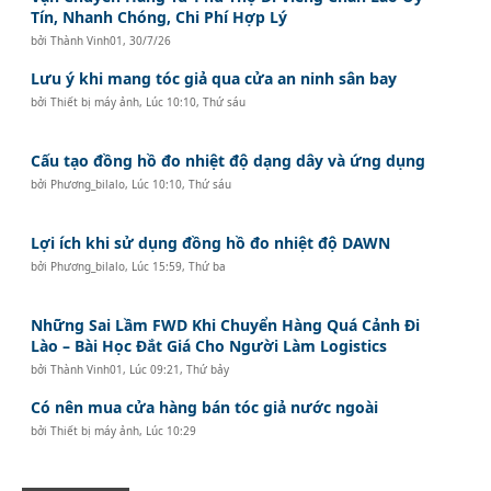
Tín, Nhanh Chóng, Chi Phí Hợp Lý
bởi
Thành Vinh01
,
30/7/26
Lưu ý khi mang tóc giả qua cửa an ninh sân bay
bởi
Thiết bị máy ảnh
,
Lúc 10:10, Thứ sáu
Cấu tạo đồng hồ đo nhiệt độ dạng dây và ứng dụng
bởi
Phương_bilalo
,
Lúc 10:10, Thứ sáu
Lợi ích khi sử dụng đồng hồ đo nhiệt độ DAWN
bởi
Phương_bilalo
,
Lúc 15:59, Thứ ba
Những Sai Lầm FWD Khi Chuyển Hàng Quá Cảnh Đi
Lào – Bài Học Đắt Giá Cho Người Làm Logistics
bởi
Thành Vinh01
,
Lúc 09:21, Thứ bảy
Có nên mua cửa hàng bán tóc giả nước ngoài
bởi
Thiết bị máy ảnh
,
Lúc 10:29