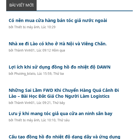
BÀI VIẾT MỚI
Có nên mua cửa hàng bán tóc giả nước ngoài
bởi
Thiết bị máy ảnh
,
Lúc 10:29
Nhà xe đi Lào có kho ở Hà Nội và Viêng Chăn.
bởi
Thành Vinh01
,
Lúc 09:12 Hôm qua
Lợi ích khi sử dụng đồng hồ đo nhiệt độ DAWN
bởi
Phương_bilalo
,
Lúc 15:59, Thứ ba
Những Sai Lầm FWD Khi Chuyển Hàng Quá Cảnh Đi
Lào – Bài Học Đắt Giá Cho Người Làm Logistics
bởi
Thành Vinh01
,
Lúc 09:21, Thứ bảy
Lưu ý khi mang tóc giả qua cửa an ninh sân bay
bởi
Thiết bị máy ảnh
,
Lúc 10:10, Thứ sáu
Cấu tạo đồng hồ đo nhiệt độ dạng dây và ứng dụng