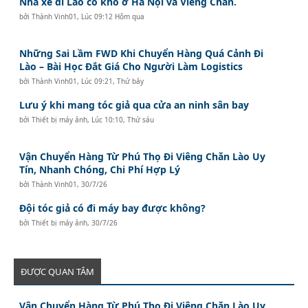
Nhà xe đi Lào có kho ở Hà Nội và Viêng Chăn.
bởi
Thành Vinh01
,
Lúc 09:12 Hôm qua
Những Sai Lầm FWD Khi Chuyển Hàng Quá Cảnh Đi
Lào – Bài Học Đắt Giá Cho Người Làm Logistics
bởi
Thành Vinh01
,
Lúc 09:21, Thứ bảy
Lưu ý khi mang tóc giả qua cửa an ninh sân bay
bởi
Thiết bị máy ảnh
,
Lúc 10:10, Thứ sáu
Vận Chuyển Hàng Từ Phú Thọ Đi Viêng Chăn Lào Uy
Tín, Nhanh Chóng, Chi Phí Hợp Lý
bởi
Thành Vinh01
,
30/7/26
Đội tóc giả có đi máy bay được không?
bởi
Thiết bị máy ảnh
,
30/7/26
ĐƯỢC QUAN TÂM
Vận Chuyển Hàng Từ Phú Thọ Đi Viêng Chăn Lào Uy