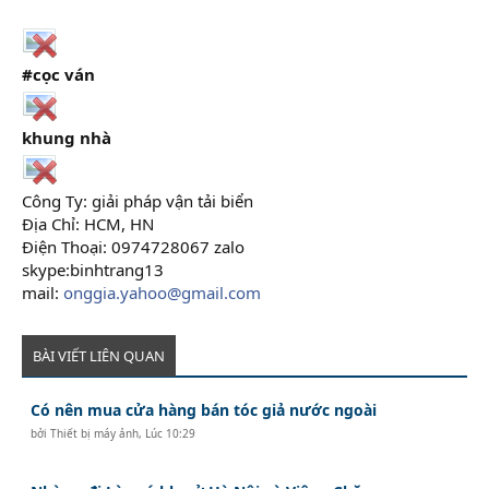
#cọc ván
khung nhà
Công Ty: giải pháp vận tải biển
Địa Chỉ: HCM, HN
Điện Thoại: 0974728067 zalo
skype:binhtrang13
mail:
onggia.yahoo@gmail.com
BÀI VIẾT LIÊN QUAN
Có nên mua cửa hàng bán tóc giả nước ngoài
bởi
Thiết bị máy ảnh
,
Lúc 10:29