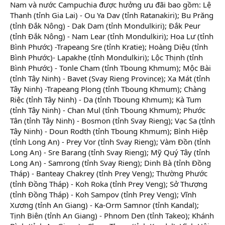
Nam và nước Campuchia được hưởng ưu đãi bao gồm: Lệ
Thanh (tỉnh Gia Lai) - Ou Ya Dav (tỉnh Ratanakiri); Bu Prăng
(tỉnh Đắk Nông) - Dak Dam (tỉnh Mondulkiri); Đắk Peur
(tỉnh Đắk Nông) - Nam Lear (tỉnh Mondulkiri); Hoa Lư (tỉnh
Bình Phước) -Trapeang Sre (tỉnh Kratie); Hoàng Diệu (tỉnh
Bình Phước)- Lapakhe (tỉnh Mondulkiri); Lộc Thịnh (tỉnh
Bình Phước) - Tonle Cham (tỉnh Tboung Khmum); Mộc Bài
(tỉnh Tây Ninh) - Bavet (Svay Rieng Province); Xa Mát (tỉnh
Tây Ninh) -Trapeang Plong (tỉnh Tboung Khmum); Chàng
Riệc (tỉnh Tây Ninh) - Da (tỉnh Tboung Khmum); Kà Tum
(tỉnh Tây Ninh) - Chan Mul (tỉnh Tboung Khmum); Phước
Tân (tỉnh Tây Ninh) - Bosmon (tỉnh Svay Rieng); Vạc Sa (tỉnh
Tây Ninh) - Doun Rodth (tỉnh Tboung Khmum); Bình Hiệp
(tỉnh Long An) - Prey Vor (tỉnh Svay Rieng); Vàm Đồn (tỉnh
Long An) - Sre Barang (tỉnh Svay Rieng); Mỹ Quý Tây (tỉnh
Long An) - Samrong (tỉnh Svay Rieng); Dinh Bà (tỉnh Đồng
Tháp) - Banteay Chakrey (tỉnh Prey Veng); Thường Phước
(tỉnh Đồng Tháp) - Koh Roka (tỉnh Prey Veng); Sở Thượng
(tỉnh Đồng Tháp) - Koh Sampov (tỉnh Prey Veng); Vĩnh
Xương (tỉnh An Giang) - Ka-Orm Samnor (tỉnh Kandal);
Tịnh Biên (tỉnh An Giang) - Phnom Den (tỉnh Takeo); Khánh