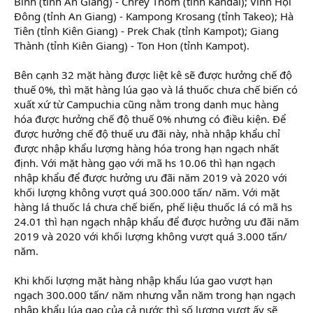
Bình (tỉnh An Giang) - Chrey Thom (tỉnh Kandal); Vĩnh Hội
Đông (tỉnh An Giang) - Kampong Krosang (tỉnh Takeo); Hà
Tiên (tỉnh Kiên Giang) - Prek Chak (tỉnh Kampot); Giang
Thành (tỉnh Kiên Giang) - Ton Hon (tỉnh Kampot).
Bên cạnh 32 mặt hàng được liệt kê sẽ được hưởng chế độ
thuế 0%, thì mặt hàng lúa gạo và lá thuốc chưa chế biến có
xuất xứ từ Campuchia cũng nằm trong danh mục hàng
hóa được hưởng chế độ thuế 0% nhưng có điều kiện. Để
được hưởng chế độ thuế ưu đãi này, nhà nhập khẩu chỉ
được nhập khẩu lượng hàng hóa trong hạn ngạch nhất
định. Với mặt hàng gạo với mã hs 10.06 thì hạn ngạch
nhập khẩu để được hưởng ưu đãi năm 2019 và 2020 với
khối lượng không vượt quá 300.000 tấn/ năm. Với mặt
hàng lá thuốc lá chưa chế biến, phế liệu thuốc lá có mã hs
24.01 thì hạn ngạch nhập khẩu để được hưởng ưu đãi năm
2019 và 2020 với khối lượng không vượt quá 3.000 tấn/
năm.
Khi khối lượng mặt hàng nhập khẩu lúa gao vượt hạn
ngạch 300.000 tấn/ năm nhưng vẫn năm trong hạn ngạch
nhập khẩu lúa gạo của cả nước thì số lượng vượt ấy sẽ