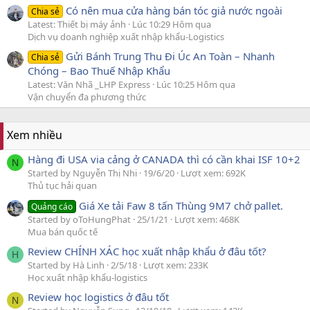
Có nên mua cửa hàng bán tóc giả nước ngoài
Chia sẻ
Latest: Thiết bị máy ảnh
Lúc 10:29 Hôm qua
Dịch vụ doanh nghiệp xuất nhập khẩu-Logistics
Gửi Bánh Trung Thu Đi Úc An Toàn – Nhanh
Chia sẻ
Chóng – Bao Thuế Nhập Khẩu
Latest: Văn Nhã _LHP Express
Lúc 10:25 Hôm qua
Vận chuyển đa phương thức
Xem nhiều
Hàng đi USA via cảng ở CANADA thì có cần khai ISF 10+2
N
Started by Nguyễn Thị Nhi
19/6/20
Lượt xem: 692K
Thủ tục hải quan
Giá Xe tải Faw 8 tấn Thùng 9M7 chở pallet.
Quảng cáo
Started by oToHungPhat
25/1/21
Lượt xem: 468K
Mua bán quốc tế
Review CHÍNH XÁC học xuất nhập khẩu ở đâu tốt?
H
Started by Hà Linh
2/5/18
Lượt xem: 233K
Học xuất nhập khẩu-logistics
Review học logistics ở đâu tốt
N