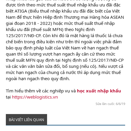
được tính theo mức thuế suất thuế nhập khẩu ưu đãi đặc
biệt ATIGA (Biểu thuế nhập khẩu ưu đãi đặc biệt của Việt
Nam để thực hiện Hiệp định Thương mại Hàng hóa ASEAN
giai đoạn 2018 - 2022) hoặc mức thuế suất thuế nhập
khẩu ưu đãi (thuế suất MFN) theo Nghị định
125/2017/NĐ-CP. Còn khi đó là mặt hàng lá thuốc lá chưa
chế biến trong điều kiện như trên thì ngoài việc phải đảm
bảo quy định pháp luật của Việt Nam về hạn ngạch thuế
quan thì số lượng vượt hạn ngạch ấy căn cứ theo mức
thuế suất MFN quy định tại Nghị định số 125/2017/NĐ-CP
và các văn văn bản sửa đổi, bổ sung (nếu có). Nếu vượt cả
mức hạn ngạch của chung cả nước thì áp dụng mức thuế
ngoài hạn ngạch theo quy định.
Tìm hiểu thêm về các nghiệp vụ và
học xuất nhập khẩu
tại
https://weblogistics.vn
Sửa lần cuối:
6/6/19
BÀI VIẾT LIÊN QUAN