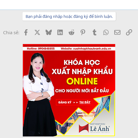
Bạn phải đăng nhập hoặc đăng ký để bình luận.
Facebook
X
Bluesky
LinkedIn
Reddit
Pinterest
Tumblr
WhatsApp
Email
Li
Chia sẻ: