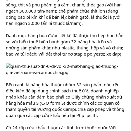
sống, thịt và phụ phẩm gia cầm, chanh, thóc gạo (với hạn
ngạch 300.000 tấn/năm); chế phẩm chứa thịt lợn (dạng
đóng bao bì kín khí để bán lẻ); bánh gatô, lá thuốc lá (với
hạn ngạch 3.000 tấn lá thuốc lá/năm).
Danh mục hàng hóa đươc liệt kê đã được thu hẹp hơn hẳn
so với biểu thuế hiện hành gồm 32 hàng hóa trên và
những sản phẩm khác như plastic, thùng, hộp và vỏ chứa;
bao và túi xách; vải dệt thoi từ xơ staple polyeste; xe đạp).
Bên cạnh là hàng hóa thuộc nhóm 32 sản phẩm nói trên,
điều kiện để áp dụng chính sách thuế 0%, doanh nghiệp
nhập khẩu cần đảm bảo phải có Giấy chứng nhận xuất xứ
hàng hóa mẫu S (C/O form S) được chính các cơ quan có
thẩm quyền tại Vương quốc Campuchia cấp phép và thông
quan qua các cặp cửa khẩu nêu tại Phụ lục III.
Có 24 cặp cửa khẩu thuộc các tỉnh trực thuộc nước Việt