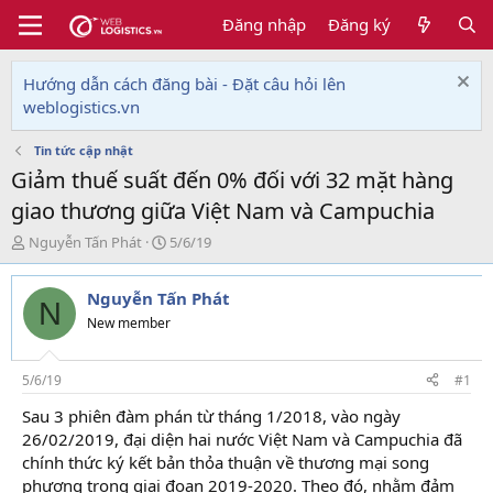
Đăng nhập
Đăng ký
Hướng dẫn cách đăng bài - Đặt câu hỏi lên
weblogistics.vn
Tin tức cập nhật
Giảm thuế suất đến 0% đối với 32 mặt hàng
giao thương giữa Việt Nam và Campuchia
T
N
Nguyễn Tấn Phát
5/6/19
h
g
r
à
Nguyễn Tấn Phát
e
y
N
a
g
New member
d
ử
s
i
t
5/6/19
#1
a
Sau 3 phiên đàm phán từ tháng 1/2018, vào ngày
r
26/02/2019, đại diện hai nước Việt Nam và Campuchia đã
t
e
chính thức ký kết bản thỏa thuận về thương mại song
r
phương trong giai đoạn 2019-2020. Theo đó, nhằm đảm