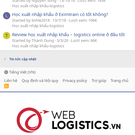
Started by Nguyễn Sung
13/10/18
Lượt xem: 143K
Học xuất nhập khẩu-logistics
Học xuất nhập khẩu ở Eximtrain có tốt không?
L
Started by linhle2018
13/7/18
Lượt xem: 106K
Học xuất nhập khẩu-logistics
Review học xuất nhập khẩu – logistics online ở đâu tốt
T
Started by Thành Dung
3/3/20
Lượt xem: 66K
Học xuất nhập khẩu-logistics
Tin tức cập nhật
Tiếng Việt (VN)
Liên hệ
Quy định và Nội quy
Privacy policy
Trợ giúp
Trang chủ
R
S
S