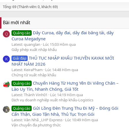
Tổng: 69 (Thành viên: 0, khách: 69)
Bài mới nhất
Dây Curoa, dây đai, dây đai băng tải, dây
Quảng cáo
Q
Curoa Megadyne
Latest: quanglan
Lúc 15:03 Hôm qua
Giấy phép xuất nhập khẩu
THỦ TỤC NHẬP KHẨU THUYỀN KAYAK MỚI
Giải đáp
K
NHẤT NĂM 2026
Latest: KeiraPham
Lúc 14:48 Hôm qua
Chứng từ xuất nhập khẩu
Chuyển Hàng Từ Hưng Yên Đi Viêng Chăn –
Quảng cáo
Lào Uy Tín, Nhanh Chóng, Giá Tốt
Latest: Thành Vinh01
Lúc 14:19 Hôm qua
Dịch vụ doanh nghiệp xuất nhập khẩu-Logistics
Gửi Lồng Đèn Trung Thu Đi Mỹ – Đóng Gói
Quảng cáo
Cẩn Thận, Giao Tận Nhà, Thủ Tục Trọn Gói
Latest: Văn Nhã _LHP Express
Lúc 10:49 Hôm qua
Vận chuyển đa phương thức