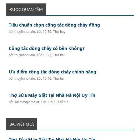
ĐƯỢC QUAN TÂM
Tiêu chuẩn chọn công tắc dòng chảy đồng
bởi
thuylinhbilalo
,
Lúc 10:59, Thứ bảy
Công tắc dòng chảy có bền không?
bởi
thuylinhbilalo
,
Lúc 10:23, Thứ hai
Ưu điểm công tắc dòng chảy chính hãng
bởi
thuylinhbilalo
,
Lúc 10:46, Thứ ba
Thợ Sửa Máy Giặt Tại Nhà Hà Nội Uy Tín
bởi
suamaygiatsalat
,
Lúc 11:13, Thứ tư
BÀI VIẾT MỚI
Thợ Sửa Máy Giặt Tại Nhà Hà Nội Uy Tín