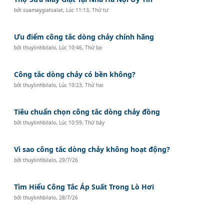
bởi
suamaygiatsalat
,
Lúc 11:13, Thứ tư
Ưu điểm công tắc dòng chảy chính hãng
bởi
thuylinhbilalo
,
Lúc 10:46, Thứ ba
Công tắc dòng chảy có bền không?
bởi
thuylinhbilalo
,
Lúc 10:23, Thứ hai
Tiêu chuẩn chọn công tắc dòng chảy đồng
bởi
thuylinhbilalo
,
Lúc 10:59, Thứ bảy
Vì sao công tắc dòng chảy không hoạt động?
bởi
thuylinhbilalo
,
29/7/26
Tìm Hiểu Công Tắc Áp Suất Trong Lò Hơi
bởi
thuylinhbilalo
,
28/7/26