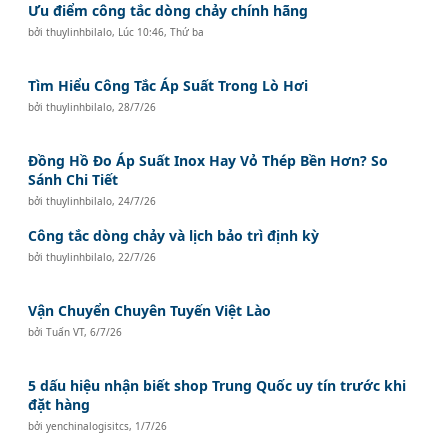
Ưu điểm công tắc dòng chảy chính hãng
bởi
thuylinhbilalo
,
Lúc 10:46, Thứ ba
Tìm Hiểu Công Tắc Áp Suất Trong Lò Hơi
bởi
thuylinhbilalo
,
28/7/26
Đồng Hồ Đo Áp Suất Inox Hay Vỏ Thép Bền Hơn? So
Sánh Chi Tiết
bởi
thuylinhbilalo
,
24/7/26
Công tắc dòng chảy và lịch bảo trì định kỳ
bởi
thuylinhbilalo
,
22/7/26
Vận Chuyển Chuyên Tuyến Việt Lào
bởi
Tuấn VT
,
6/7/26
5 dấu hiệu nhận biết shop Trung Quốc uy tín trước khi
đặt hàng
bởi
yenchinalogisitcs
,
1/7/26