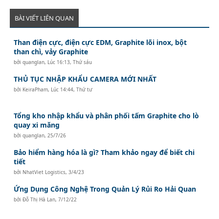
BÀI VIẾT LIÊN QUAN
Than điện cực, điện cực EDM, Graphite lõi inox, bột
than chì, vảy Graphite
bởi
quanglan
,
Lúc 16:13, Thứ sáu
THỦ TỤC NHẬP KHẨU CAMERA MỚI NHẤT
bởi
KeiraPham
,
Lúc 14:44, Thứ tư
Tổng kho nhập khẩu và phân phối tấm Graphite cho lò
quay xi măng
bởi
quanglan
,
25/7/26
Bảo hiểm hàng hóa là gì? Tham khảo ngay để biết chi
tiết
bởi
NhatViet Logistics
,
3/4/23
Ứng Dụng Công Nghệ Trong Quản Lý Rủi Ro Hải Quan
bởi
Đỗ Thị Hà Lan
,
7/12/22