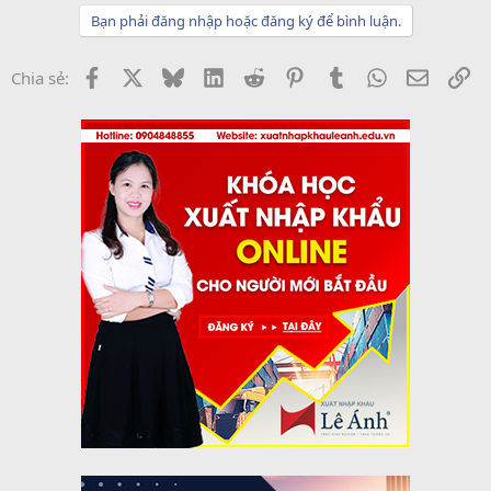
c
Bạn phải đăng nhập hoặc đăng ký để bình luận.
t
i
o
Facebook
X
Bluesky
LinkedIn
Reddit
Pinterest
Tumblr
WhatsApp
Email
Li
Chia sẻ:
n
s
: