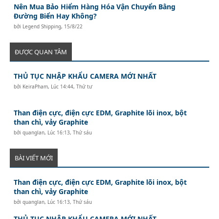
Nên Mua Bảo Hiểm Hàng Hóa Vận Chuyển Bằng
Đường Biển Hay Không?
bởi
Legend Shipping
,
15/8/22
ĐƯỢC QUAN TÂM
THỦ TỤC NHẬP KHẨU CAMERA MỚI NHẤT
bởi
KeiraPham
,
Lúc 14:44, Thứ tư
Than điện cực, điện cực EDM, Graphite lõi inox, bột
than chì, vảy Graphite
bởi
quanglan
,
Lúc 16:13, Thứ sáu
BÀI VIẾT MỚI
Than điện cực, điện cực EDM, Graphite lõi inox, bột
than chì, vảy Graphite
bởi
quanglan
,
Lúc 16:13, Thứ sáu
THỦ TỤC NHẬP KHẨU CAMERA MỚI NHẤT