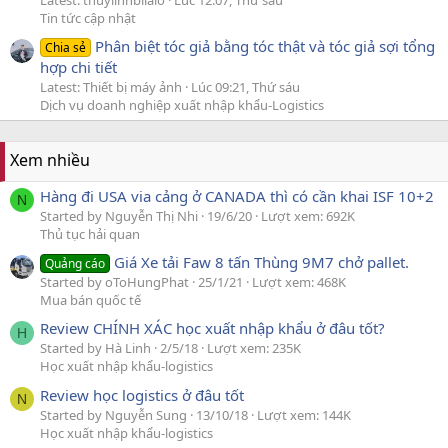
Latest: thuylinhbilalo
Lúc 12:07, Thứ sáu
Tin tức cập nhật
Phân biệt tóc giả bằng tóc thật và tóc giả sợi tổng
Chia sẻ
hợp chi tiết
Latest: Thiết bị máy ảnh
Lúc 09:21, Thứ sáu
Dịch vụ doanh nghiệp xuất nhập khẩu-Logistics
Xem nhiều
Hàng đi USA via cảng ở CANADA thì có cần khai ISF 10+2
N
Started by Nguyễn Thị Nhi
19/6/20
Lượt xem: 692K
Thủ tục hải quan
Giá Xe tải Faw 8 tấn Thùng 9M7 chở pallet.
Quảng cáo
Started by oToHungPhat
25/1/21
Lượt xem: 468K
Mua bán quốc tế
Review CHÍNH XÁC học xuất nhập khẩu ở đâu tốt?
H
Started by Hà Linh
2/5/18
Lượt xem: 235K
Học xuất nhập khẩu-logistics
Review học logistics ở đâu tốt
N
Started by Nguyễn Sung
13/10/18
Lượt xem: 144K
Học xuất nhập khẩu-logistics