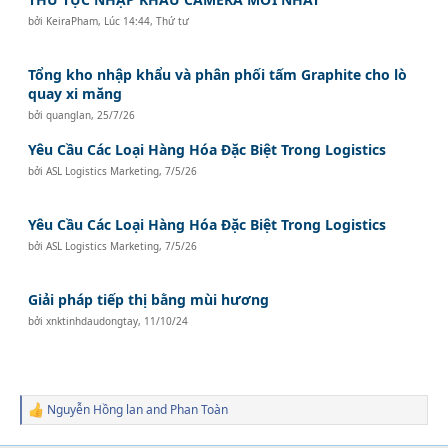
bởi
KeiraPham
,
Lúc 14:44, Thứ tư
Tổng kho nhập khẩu và phân phối tấm Graphite cho lò
quay xi măng
bởi
quanglan
,
25/7/26
Yêu Cầu Các Loại Hàng Hóa Đặc Biệt Trong Logistics
bởi
ASL Logistics Marketing
,
7/5/26
Yêu Cầu Các Loại Hàng Hóa Đặc Biệt Trong Logistics
bởi
ASL Logistics Marketing
,
7/5/26
Giải pháp tiếp thị bằng mùi hương
bởi
xnktinhdaudongtay
,
11/10/24
Nguyễn Hồng lan
and
Phan Toàn
R
e
a