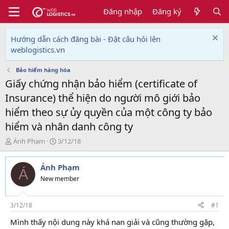
Đăng nhập
Đăng ký
Hướng dẫn cách đăng bài - Đặt câu hỏi lên
weblogistics.vn
Bảo hiểm hàng hóa
Giấy chứng nhận bảo hiểm (certificate of
Insurance) thể hiện do người mô giới bảo
hiểm theo sự ủy quyền của một công ty bảo
hiểm và nhân danh công ty
T
N
Ánh Phạm
3/12/18
h
g
r
à
Ánh Phạm
e
y
Á
a
g
New member
d
ử
s
i
t
3/12/18
#1
a
Mình thấy nội dung này khá nan giải và cũng thường gặp,
r