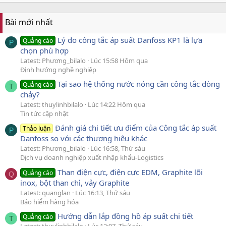
Bài mới nhất
Lý do công tắc áp suất Danfoss KP1 là lựa
Quảng cáo
P
chọn phù hợp
Latest: Phương_bilalo
Lúc 15:58 Hôm qua
Định hướng nghề nghiệp
Tại sao hệ thống nước nóng cần công tắc dòng
Quảng cáo
T
chảy?
Latest: thuylinhbilalo
Lúc 14:22 Hôm qua
Tin tức cập nhật
Đánh giá chi tiết ưu điểm của Công tắc áp suất
Thảo luận
P
Danfoss so với các thương hiệu khác
Latest: Phương_bilalo
Lúc 16:58, Thứ sáu
Dịch vụ doanh nghiệp xuất nhập khẩu-Logistics
Than điện cực, điện cực EDM, Graphite lõi
Quảng cáo
Q
inox, bột than chì, vảy Graphite
Latest: quanglan
Lúc 16:13, Thứ sáu
Bảo hiểm hàng hóa
Hướng dẫn lắp đồng hồ áp suất chi tiết
Quảng cáo
T