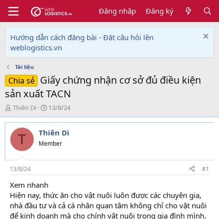
Đăng nhập
Đăng ký
Hướng dẫn cách đăng bài - Đặt câu hỏi lên
weblogistics.vn
Tài liệu
Giấy chứng nhận cơ sở đủ điều kiện
Chia sẻ
sản xuất TACN
T
N
Thiên Di
13/8/24
h
g
r
à
Thiên Di
e
y
T
a
g
Member
d
ử
s
i
t
13/8/24
#1
a
Xem nhanh
r
Hiện nay, thức ăn cho vật nuôi luôn được các chuyên gia,
t
e
nhà đầu tư và cả cá nhân quan tâm không chỉ cho vật nuôi
r
để kinh doanh mà cho chính vật nuôi trong gia đình mình.