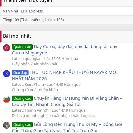
Văn Nhã _LHP Express
Tổng: 109 (Thành viên: 1, khách: 108)
Bài mới nhất
Dây Curoa, dây đai, dây đai băng tải, dây
Quảng cáo
Q
Curoa Megadyne
Latest: quanglan
Lúc 15:03 Hôm qua
Giấy phép xuất nhập khẩu
THỦ TỤC NHẬP KHẨU THUYỀN KAYAK MỚI
Giải đáp
K
NHẤT NĂM 2026
Latest: KeiraPham
Lúc 14:48 Hôm qua
Chứng từ xuất nhập khẩu
Chuyển Hàng Từ Hưng Yên Đi Viêng Chăn –
Quảng cáo
Lào Uy Tín, Nhanh Chóng, Giá Tốt
Latest: Thành Vinh01
Lúc 14:19 Hôm qua
Dịch vụ doanh nghiệp xuất nhập khẩu-Logistics
Gửi Lồng Đèn Trung Thu Đi Mỹ – Đóng Gói
Quảng cáo
Cẩn Thận, Giao Tận Nhà, Thủ Tục Trọn Gói