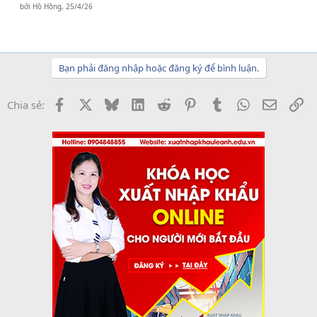
bởi
Hồ Hồng
,
25/4/26
Bạn phải đăng nhập hoặc đăng ký để bình luận.
Facebook
X
Bluesky
LinkedIn
Reddit
Pinterest
Tumblr
WhatsApp
Email
Li
Chia sẻ: