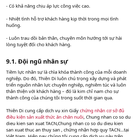
- Có khả năng chịu áp lực công việc cao.
- Nhiệt tình hỗ trợ khách hàng kịp thời trong mọi tình
huống.
- Luôn trau dồi bản thân, chuyên môn hướng tới sự hài
lòng tuyệt đối cho khách hàng.
9.1. Đội ngũ nhân sự
Tiềm lực nhân sự là chìa khóa thành công của mỗi doanh
nghiệp. Do đó, Thiên Di luôn chú trọng xây dựng và phát
triển nguồn nhân lực chuyên nghiệp, nghiêm túc và luôn
thân thiện với khách hàng – đó là kim chỉ nam cho sự
thành công của chúng tôi trong suốt thời gian qua.
Thiên Di cung cấp dịch vụ xin Giấy
chứng nhận cơ sở đủ
điều kiện sản xuất thức ăn chăn nuôi
, Chung nhan co so du
dieu kien san xuat TACN,Chung nhan co so du dieu kien
san xuat thuc an thuy san , chứng nhận hợp quy TACN...tại
Việt Nam, Hiện nay chúng tôi cung cấp dịch vụ này trên