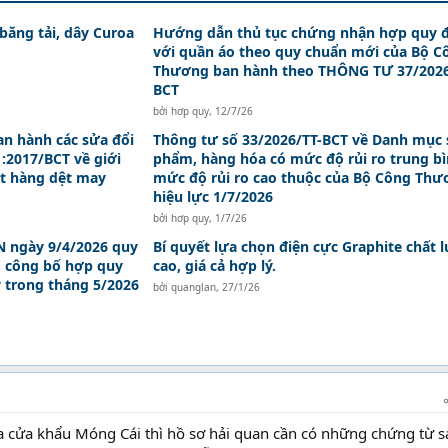
 băng tải, dây Curoa
Hướng dẫn thủ tục chứng nhận hợp quy đ
với quần áo theo quy chuẩn mới của Bộ C
Thương ban hành theo THÔNG TƯ 37/2026
BCT
bởi
hơp quy
,
12/7/26
an hành các sửa đổi
Thông tư số 33/2026/TT-BCT về Danh mục 
:2017/BCT về giới
phẩm, hàng hóa có mức độ rủi ro trung bì
t hàng dệt may
mức độ rủi ro cao thuộc của Bộ Công Th
hiệu lực 1/7/2026
bởi
hơp quy
,
1/7/26
 ngày 9/4/2026 quy
Bí quyết lựa chọn điện cực Graphite chất 
, công bố hợp quy
cao, giá cả hợp lý.
y trong tháng 5/2026
bởi
quanglan
,
27/1/26
a cửa khẩu Móng Cái thì hồ sơ hải quan cần có những chứng từ s