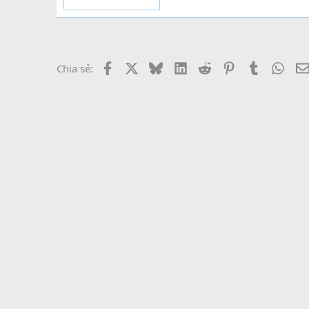
Facebook
X
Bluesky
LinkedIn
Reddit
Pinterest
Tumblr
What
Chia sẻ: