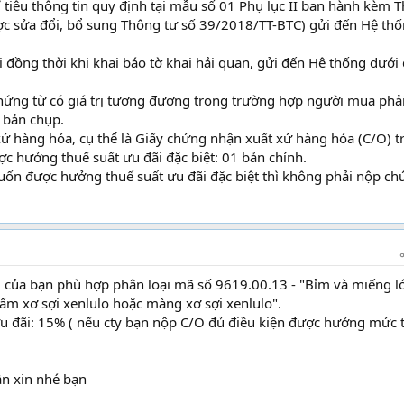
hỉ tiêu thông tin quy định tại mẫu số 01 Phụ lục II ban hành kèm 
ợc sửa đổi, bổ sung Thông tư số 39/2018/TT-BTC) gửi đến Hệ th
hai đồng thời khi khai báo tờ khai hải quan, gửi đến Hệ thống dưới
hứng từ có giá trị tương đương trong trường hợp người mua phả
 bản chụp.
ứ hàng hóa, cụ thể là Giấy chứng nhận xuất xứ hàng hóa (C/O) t
 hưởng thuế suất ưu đãi đặc biệt: 01 bản chính.
ốn được hưởng thuế suất ưu đãi đặc biệt thì không phải nộp ch
của bạn phù hợp phân loại mã số 9619.00.13 - "Bỉm và miếng ló
 tấm xơ sợi xenlulo hoặc màng xơ sợi xenlulo".
u đãi: 15% ( nếu cty bạn nộp C/O đủ điều kiện được hưởng mức 
ần xin nhé bạn