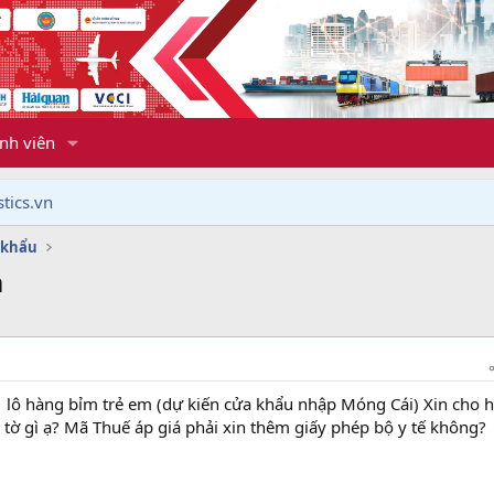
nh viên
tics.vn
 khẩu
m
 lô hàng bỉm trẻ em (dự kiến cửa khẩu nhập Móng Cái) Xin cho h
tờ gì ạ? Mã Thuế áp giá phải xin thêm giấy phép bộ y tế không?