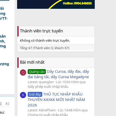
ối
ông
/TT-
Thành viên trực tuyến
sản
Không có thành viên trực tuyến.
nh,
ương
Tổng: 67 (Thành viên: 0, khách: 67)
Bài mới nhất
lượng
Dây Curoa, dây đai, dây
Quảng cáo
Q
đai băng tải, dây Curoa Megadyne
Latest: quanglan
Lúc 15:03 Hôm qua
Giấy phép xuất nhập khẩu
THỦ TỤC NHẬP KHẨU
Giải đáp
K
THUYỀN KAYAK MỚI NHẤT NĂM
#2
2026
Latest: KeiraPham
Lúc 14:48 Hôm qua
au:
Chứng từ xuất nhập khẩu