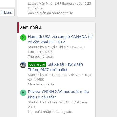
Latest: Văn Nhã _LHP Express
Lúc 10:25
Hôm qua
nh luận.
Vận chuyển đa phương thức
Xem nhiều
Hàng đi USA via cảng ở CANADA thì
N
có cần khai ISF 10+2
Started by Nguyễn Thị Nhi
19/6/20
Lượt xem: 692K
Thủ tục hải quan
Giá Xe tải Faw 8 tấn
Quảng cáo
Thùng 9M7 chở pallet.
Started by oToHungPhat
25/1/21
Lượt
xem: 468K
Mua bán quốc tế
Review CHÍNH XÁC học xuất nhập
H
khẩu ở đâu tốt?
Started by Hà Linh
2/5/18
Lượt xem:
233K
Học xuất nhập khẩu-logistics