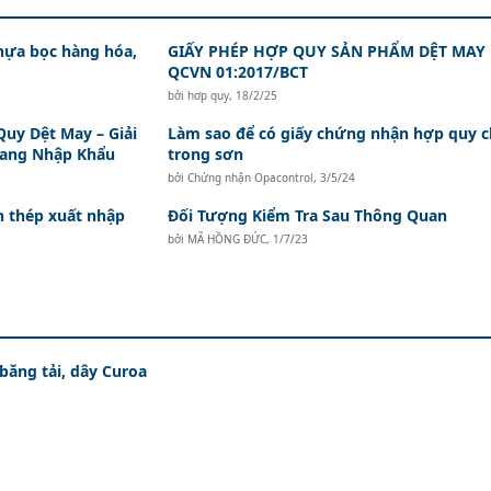
hựa bọc hàng hóa,
GIẤY PHÉP HỢP QUY SẢN PHẨM DỆT MAY
QCVN 01:2017/BCT
bởi
hơp quy
,
18/2/25
uy Dệt May – Giải
Làm sao để có giấy chứng nhận hợp quy c
rang Nhập Khẩu
trong sơn
bởi
Chứng nhận Opacontrol
,
3/5/24
 thép xuất nhập
Đối Tượng Kiểm Tra Sau Thông Quan
bởi
MÃ HỒNG ĐỨC
,
1/7/23
 băng tải, dây Curoa