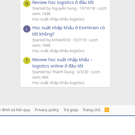
Review học logistics ở đâu tốt
N
Started by Nguyễn Sung
13/10/18
Lượt
xem: 143K
Học xuất nhập khẩu-logistics
Học xuất nhập khẩu ở Eximtrain có
L
tốt không?
Started by linhle2018
13/7/18
Lượt
xem: 106K
Học xuất nhập khẩu-logistics
Review học xuất nhập khẩu –
T
logistics online ở đâu tốt
Started by Thành Dung
3/3/20
Lượt
xem: 66K
Học xuất nhập khẩu-logistics
 định và Nội quy
Privacy policy
Trợ giúp
Trang chủ
R
S
S