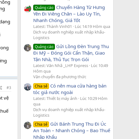
Thông
Chuyển Hàng Từ Hưng
Quảng cáo
ống
Yên Đi Viêng Chăn – Lào Uy Tín,
Nhanh Chóng, Giá Tốt
 dạng
Latest: Thành Vinh01
Lúc 14:19 Hôm qua
Dịch vụ doanh nghiệp xuất nhập khẩu-
i
Logistics
Gửi Lồng Đèn Trung Thu
Quảng cáo
rong
Đi Mỹ – Đóng Gói Cẩn Thận, Giao
Tận Nhà, Thủ Tục Trọn Gói
ứng
Latest: Văn Nhã _LHP Express
Lúc 10:49
Hôm qua
Vận chuyển đa phương thức
Có nên mua cửa hàng bán
Chia sẻ
#3
tóc giả nước ngoài
t vệ
Latest: Thiết bị máy ảnh
Lúc 10:29 Hôm
qua
Dịch vụ doanh nghiệp xuất nhập khẩu-
thuế
Logistics
Gửi Bánh Trung Thu Đi Úc
Chia sẻ
An Toàn – Nhanh Chóng – Bao Thuế
Nhập Khẩu