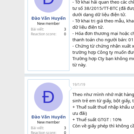
- Tờ khai hải quan theo các c
tư số 38/2015/TT-BTC (đã đư
dưới dạng dữ liệu điện tử.
Đào Văn Huyến
- Tờ khai trị giá theo mẫu, k
New member
dữ liệu điện tử.
Bài viết
3
- Hóa đơn thương mại hoặc c
Reaction score
0
thanh toán cho người bán: 01
- Chứng từ chứng nhận xuất x
trường hợp Công ty muốn được
Trường hợp Cty bạn không mu
từ này.
19/1/19
Đ
Theo như mình nhớ mặt hàng 
sinh trẻ em từ giấy, bột giấy,
+ Thuế suất thuế nhập khẩu ư
ưu đãi)
Đào Văn Huyến
+ Thuế suất GTGT : 10%
New member
Còn về giấy phép thì không c
Bài viết
3
Reaction score
0