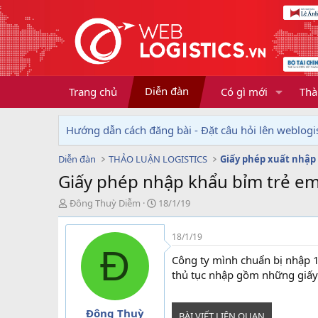
Diễn đàn
Trang chủ
Có gì mới
Thà
Hướng dẫn cách đăng bài - Đặt câu hỏi lên weblogis
Diễn đàn
THẢO LUẬN LOGISTICS
Giấy phép xuất nhập
Giấy phép nhập khẩu bỉm trẻ e
T
N
Đông Thuỳ Diễm
18/1/19
h
g
r
à
18/1/19
e
y
Đ
a
g
Công ty mình chuẩn bị nhập 1
d
ử
thủ tục nhập gồm những giấy 
s
i
t
a
Đông Thuỳ
BÀI VIẾT LIÊN QUAN
r