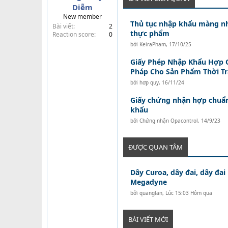
Diễm
t
New member
e
Thủ tục nhập khẩu màng n
Bài viết
2
r
thực phẩm
Reaction score
0
bởi
KeiraPham
,
17/10/25
Giấy Phép Nhập Khẩu Hợp Q
Pháp Cho Sản Phẩm Thời T
bởi
hơp quy
,
16/11/24
Giấy chứng nhận hợp chuẩn
khẩu
bởi
Chứng nhận Opacontrol
,
14/9/23
ĐƯỢC QUAN TÂM
Dây Curoa, dây đai, dây đai
Megadyne
bởi
quanglan
,
Lúc 15:03 Hôm qua
BÀI VIẾT MỚI