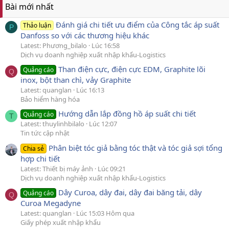
Bài mới nhất
Đánh giá chi tiết ưu điểm của Công tắc áp suất
Thảo luận
P
Danfoss so với các thương hiệu khác
Latest: Phương_bilalo
Lúc 16:58
Dịch vụ doanh nghiệp xuất nhập khẩu-Logistics
Than điện cực, điện cực EDM, Graphite lõi
Quảng cáo
Q
inox, bột than chì, vảy Graphite
Latest: quanglan
Lúc 16:13
Bảo hiểm hàng hóa
Hướng dẫn lắp đồng hồ áp suất chi tiết
Quảng cáo
T
Latest: thuylinhbilalo
Lúc 12:07
Tin tức cập nhật
Phân biệt tóc giả bằng tóc thật và tóc giả sợi tổng
Chia sẻ
hợp chi tiết
Latest: Thiết bị máy ảnh
Lúc 09:21
Dịch vụ doanh nghiệp xuất nhập khẩu-Logistics
Dây Curoa, dây đai, dây đai băng tải, dây
Quảng cáo
Q
Curoa Megadyne
Latest: quanglan
Lúc 15:03 Hôm qua
Giấy phép xuất nhập khẩu