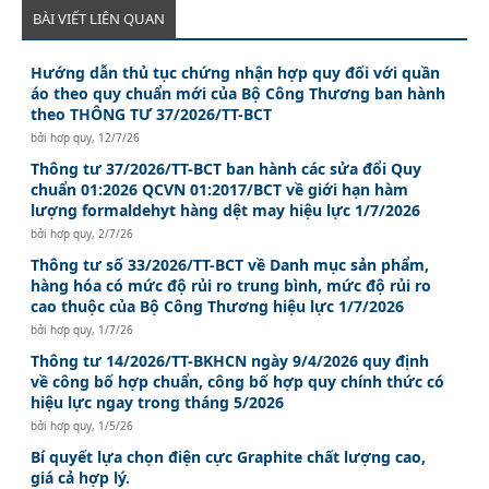
BÀI VIẾT LIÊN QUAN
Hướng dẫn thủ tục chứng nhận hợp quy đối với quần
áo theo quy chuẩn mới của Bộ Công Thương ban hành
theo THÔNG TƯ 37/2026/TT-BCT
bởi
hơp quy
,
12/7/26
Thông tư 37/2026/TT-BCT ban hành các sửa đổi Quy
chuẩn 01:2026 QCVN 01:2017/BCT về giới hạn hàm
lượng formaldehyt hàng dệt may hiệu lực 1/7/2026
bởi
hơp quy
,
2/7/26
Thông tư số 33/2026/TT-BCT về Danh mục sản phẩm,
hàng hóa có mức độ rủi ro trung bình, mức độ rủi ro
cao thuộc của Bộ Công Thương hiệu lực 1/7/2026
bởi
hơp quy
,
1/7/26
Thông tư 14/2026/TT-BKHCN ngày 9/4/2026 quy định
về công bố hợp chuẩn, công bố hợp quy chính thức có
hiệu lực ngay trong tháng 5/2026
bởi
hơp quy
,
1/5/26
Bí quyết lựa chọn điện cực Graphite chất lượng cao,
giá cả hợp lý.