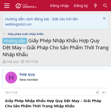
Đăng nhập
Đăng ký
Hướng dẫn cách đăng bài - Đặt câu hỏi lên
weblogistics.vn
Giấy phép xuất nhập khẩu
Giấy Phép Nhập Khẩu Hợp Quy
Hướng dẫn
Dệt May – Giải Pháp Cho Sản Phẩm Thời Trang
Nhập Khẩu
T
N
hơp quy
16/11/24
h
g
r
à
hơp quy
e
y
H
a
g
New member
d
ử
s
i
t
16/11/24
#1
a
Giấy Phép Nhập Khẩu Hợp Quy Dệt May – Giải Pháp
r
Cho Sản Phẩm Thời Trang Nhập Khẩu
t
e