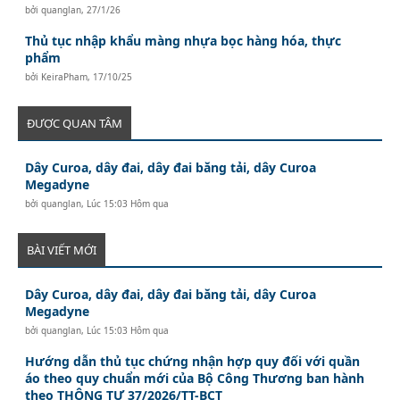
bởi
quanglan
,
27/1/26
Thủ tục nhập khẩu màng nhựa bọc hàng hóa, thực
phẩm
bởi
KeiraPham
,
17/10/25
ĐƯỢC QUAN TÂM
Dây Curoa, dây đai, dây đai băng tải, dây Curoa
Megadyne
bởi
quanglan
,
Lúc 15:03 Hôm qua
BÀI VIẾT MỚI
Dây Curoa, dây đai, dây đai băng tải, dây Curoa
Megadyne
bởi
quanglan
,
Lúc 15:03 Hôm qua
Hướng dẫn thủ tục chứng nhận hợp quy đối với quần
áo theo quy chuẩn mới của Bộ Công Thương ban hành
theo THÔNG TƯ 37/2026/TT-BCT