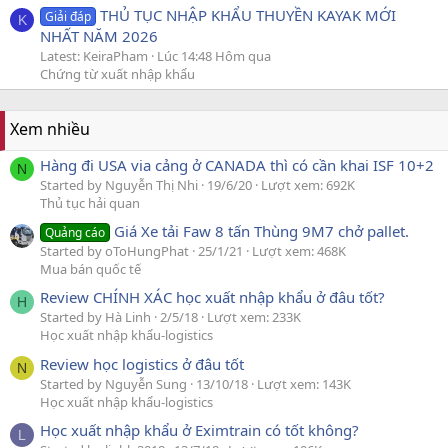
THỦ TỤC NHẬP KHẨU THUYỀN KAYAK MỚI
Giải đáp
K
NHẤT NĂM 2026
Latest: KeiraPham
Lúc 14:48 Hôm qua
Chứng từ xuất nhập khẩu
Xem nhiều
Hàng đi USA via cảng ở CANADA thì có cần khai ISF 10+2
N
Started by Nguyễn Thị Nhi
19/6/20
Lượt xem: 692K
Thủ tục hải quan
Giá Xe tải Faw 8 tấn Thùng 9M7 chở pallet.
Quảng cáo
Started by oToHungPhat
25/1/21
Lượt xem: 468K
Mua bán quốc tế
Review CHÍNH XÁC học xuất nhập khẩu ở đâu tốt?
H
Started by Hà Linh
2/5/18
Lượt xem: 233K
Học xuất nhập khẩu-logistics
Review học logistics ở đâu tốt
N
Started by Nguyễn Sung
13/10/18
Lượt xem: 143K
Học xuất nhập khẩu-logistics
Học xuất nhập khẩu ở Eximtrain có tốt không?
L