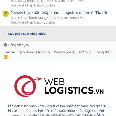
Started by linhle2018
13/7/18
Lượt xem: 106K
Học xuất nhập khẩu-logistics
Review học xuất nhập khẩu – logistics online ở đâu tốt
T
Started by Thành Dung
3/3/20
Lượt xem: 66K
Học xuất nhập khẩu-logistics
Giấy phép xuất nhập khẩu
Tiếng Việt (VN)
Liên hệ
Quy định và Nội quy
Privacy policy
Trợ giúp
Trang chủ
R
S
S
Diễn đàn xuất nhập khẩu, logistics lớn nhất Việt Nam. Nơi giao lưu,
chia sẻ, hợp tác, học hỏi kiến thức xuất nhập khẩu, logistics. Với
phương châm CHIA SẺ KINH NGHIỆM - HỢP TÁC THÀNH CÔNG