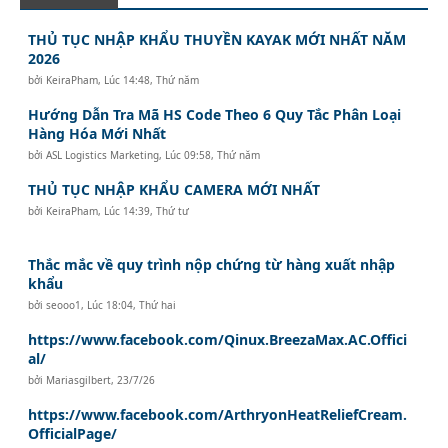
THỦ TỤC NHẬP KHẨU THUYỀN KAYAK MỚI NHẤT NĂM
2026
bởi
KeiraPham
,
Lúc 14:48, Thứ năm
Hướng Dẫn Tra Mã HS Code Theo 6 Quy Tắc Phân Loại
Hàng Hóa Mới Nhất
bởi
ASL Logistics Marketing
,
Lúc 09:58, Thứ năm
THỦ TỤC NHẬP KHẨU CAMERA MỚI NHẤT
bởi
KeiraPham
,
Lúc 14:39, Thứ tư
Thắc mắc về quy trình nộp chứng từ hàng xuất nhập
khẩu
bởi
seooo1
,
Lúc 18:04, Thứ hai
https://www.facebook.com/Qinux.BreezaMax.AC.Offici
al/
bởi
Mariasgilbert
,
23/7/26
https://www.facebook.com/ArthryonHeatReliefCream.
OfficialPage/