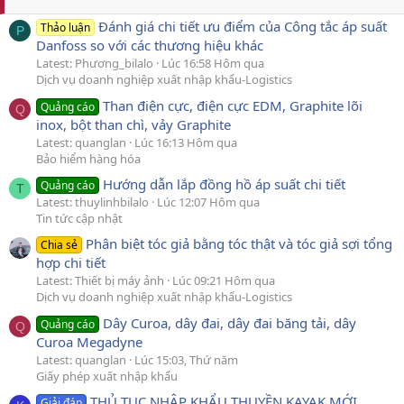
Đánh giá chi tiết ưu điểm của Công tắc áp suất
Thảo luận
P
Danfoss so với các thương hiệu khác
Latest: Phương_bilalo
Lúc 16:58 Hôm qua
Dịch vụ doanh nghiệp xuất nhập khẩu-Logistics
Than điện cực, điện cực EDM, Graphite lõi
Quảng cáo
Q
inox, bột than chì, vảy Graphite
Latest: quanglan
Lúc 16:13 Hôm qua
Bảo hiểm hàng hóa
Hướng dẫn lắp đồng hồ áp suất chi tiết
Quảng cáo
T
Latest: thuylinhbilalo
Lúc 12:07 Hôm qua
Tin tức cập nhật
Phân biệt tóc giả bằng tóc thật và tóc giả sợi tổng
Chia sẻ
hợp chi tiết
Latest: Thiết bị máy ảnh
Lúc 09:21 Hôm qua
Dịch vụ doanh nghiệp xuất nhập khẩu-Logistics
Dây Curoa, dây đai, dây đai băng tải, dây
Quảng cáo
Q
Curoa Megadyne
Latest: quanglan
Lúc 15:03, Thứ năm
Giấy phép xuất nhập khẩu
THỦ TỤC NHẬP KHẨU THUYỀN KAYAK MỚI
Giải đáp