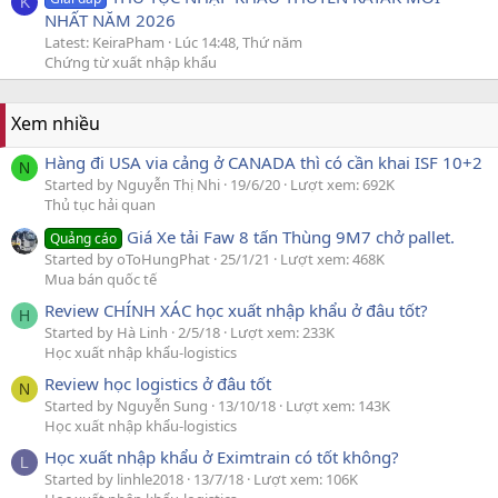
K
NHẤT NĂM 2026
Latest: KeiraPham
Lúc 14:48, Thứ năm
Chứng từ xuất nhập khẩu
Xem nhiều
Hàng đi USA via cảng ở CANADA thì có cần khai ISF 10+2
N
Started by Nguyễn Thị Nhi
19/6/20
Lượt xem: 692K
Thủ tục hải quan
Giá Xe tải Faw 8 tấn Thùng 9M7 chở pallet.
Quảng cáo
Started by oToHungPhat
25/1/21
Lượt xem: 468K
Mua bán quốc tế
Review CHÍNH XÁC học xuất nhập khẩu ở đâu tốt?
H
Started by Hà Linh
2/5/18
Lượt xem: 233K
Học xuất nhập khẩu-logistics
Review học logistics ở đâu tốt
N
Started by Nguyễn Sung
13/10/18
Lượt xem: 143K
Học xuất nhập khẩu-logistics
Học xuất nhập khẩu ở Eximtrain có tốt không?
L
Started by linhle2018
13/7/18
Lượt xem: 106K