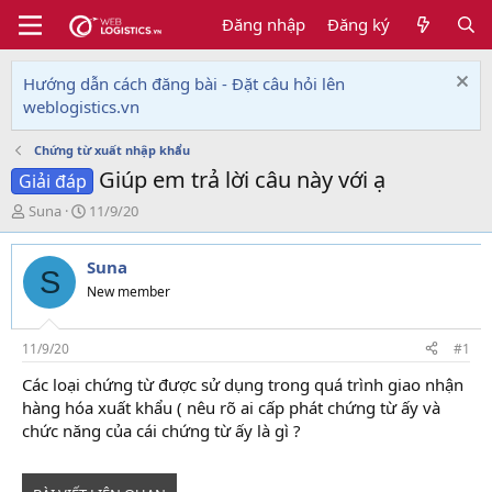
Đăng nhập
Đăng ký
Hướng dẫn cách đăng bài - Đặt câu hỏi lên
weblogistics.vn
Chứng từ xuất nhập khẩu
Giúp em trả lời câu này với ạ
Giải đáp
T
N
Suna
11/9/20
h
g
r
à
Suna
e
y
S
a
g
New member
d
ử
s
i
t
11/9/20
#1
a
Các loại chứng từ được sử dụng trong quá trình giao nhận
r
hàng hóa xuất khẩu ( nêu rõ ai cấp phát chứng từ ấy và
t
e
chức năng của cái chứng từ ấy là gì ?
r