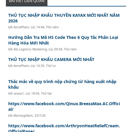
BÀI VIẾT LIÊN QUAN
THỦ TỤC NHẬP KHẨU THUYỀN KAYAK MỚI NHẤT NĂM
2026
bởi
KeiraPham
,
Lúc 14:48, Thứ năm
Hướng Dẫn Tra Mã HS Code Theo 6 Quy Tắc Phân Loại
Hàng Hóa Mới Nhất
bởi
ASL Logistics Marketing
,
Lúc 09:58, Thứ năm
THỦ TỤC NHẬP KHẨU CAMERA MỚI NHẤT
bởi
KeiraPham
,
Lúc 14:39, Thứ tư
Thắc mắc về quy trình nộp chứng từ hàng xuất nhập
khẩu
bởi
seooo1
,
Lúc 18:04, Thứ hai
https://www.facebook.com/Qinux.BreezaMax.AC.Offici
al/
bởi
Mariasgilbert
,
23/7/26
https://www.facebook.com/ArthryonHeatReliefCream.
OfficialPage/