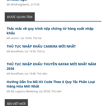
bởi
Winifredgilberts
,
21/7/26
ĐƯỢC QUAN TÂM
Thắc mắc về quy trình nộp chứng từ hàng xuất nhập
khẩu
bởi
seooo1
,
Lúc 18:04, Thứ hai
THỦ TỤC NHẬP KHẨU CAMERA MỚI NHẤT
bởi
KeiraPham
,
Lúc 14:39, Thứ tư
THỦ TỤC NHẬP KHẨU THUYỀN KAYAK MỚI NHẤT NĂM
2026
bởi
KeiraPham
,
Lúc 14:48, Thứ năm
Hướng Dẫn Tra Mã HS Code Theo 6 Quy Tắc Phân Loại
Hàng Hóa Mới Nhất
bởi
ASL Logistics Marketing
,
Lúc 09:58, Thứ năm
BÀI VIẾT MỚI