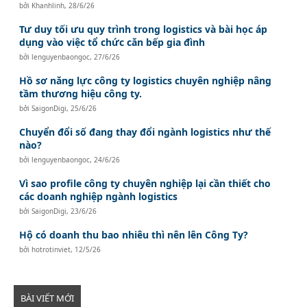
bởi
Khanhlinh
,
28/6/26
Tư duy tối ưu quy trình trong logistics và bài học áp
dụng vào việc tổ chức căn bếp gia đình
bởi
lenguyenbaongoc
,
27/6/26
Hồ sơ năng lực công ty logistics chuyên nghiệp nâng
tầm thương hiệu công ty.
bởi
SaigonDigi
,
25/6/26
Chuyển đổi số đang thay đổi ngành logistics như thế
nào?
bởi
lenguyenbaongoc
,
24/6/26
Vì sao profile công ty chuyên nghiệp lại cần thiết cho
các doanh nghiệp ngành logistics
bởi
SaigonDigi
,
23/6/26
Hộ có doanh thu bao nhiêu thì nên lên Công Ty?
bởi
hotrotinviet
,
12/5/26
BÀI VIẾT MỚI