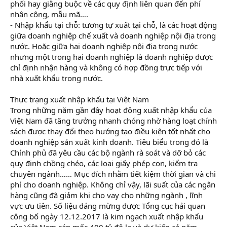
phối hay giằng buộc về các quy định liên quan đến phí
nhân công, mẫu mã….
- Nhập khẩu tại chỗ: tương tự xuất tại chỗ, là các hoạt động
giữa doanh nghiệp chế xuất và doanh nghiệp nội địa trong
nước. Hoặc giữa hai doanh nghiệp nội địa trong nước
nhưng một trong hai doanh nghiệp là doanh nghiệp được
chỉ định nhận hàng và không có hợp đồng trực tiếp với
nhà xuất khẩu trong nước.
Thực trạng xuất nhập khẩu tại Việt Nam
Trong những năm gần đây hoạt động xuất nhập khẩu của
Việt Nam đã tăng trưởng nhanh chóng nhờ hàng loạt chính
sách được thay đổi theo hướng tạo điều kiện tốt nhất cho
doanh nghiệp sản xuất kinh doanh. Tiêu biểu trong đó là
Chính phủ đã yêu cầu các bộ ngành rà soát và dỡ bỏ các
quy định chồng chéo, các loại giấy phép con, kiểm tra
chuyên ngành…… Mục đích nhằm tiết kiệm thời gian và chi
phí cho doanh nghiệp. Không chỉ vậy, lãi suất của các ngân
hàng cũng đã giảm khi cho vay cho những ngành , lĩnh
vực ưu tiên. Số liệu đáng mừng được Tổng cục hải quan
công bố ngày 12.12.2017 là kim ngạch xuất nhập khẩu
của Việt Nam cán mốc 400 tỷ đô la và dự kiến cả năm