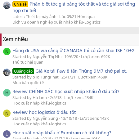
Phân biệt tóc giả bằng tóc thật và tóc giả sợi tổng
Chia sẻ
hợp chi tiết
Latest: Thiết bị máy ảnh
Lúc 09:21 Hôm qua
Dịch vụ doanh nghiệp xuất nhập khẩu-Logistics
Xem nhiều
Hàng đi USA via cảng ở CANADA thì có cần khai ISF 10+2
N
Started by Nguyễn Thị Nhi
19/6/20
Lượt xem: 692K
Thủ tục hải quan
Giá Xe tải Faw 8 tấn Thùng 9M7 chở pallet.
Quảng cáo
Started by oToHungPhat
25/1/21
Lượt xem: 468K
Mua bán quốc tế
Review CHÍNH XÁC học xuất nhập khẩu ở đâu tốt?
H
Started by Hà Linh
2/5/18
Lượt xem: 234K
Học xuất nhập khẩu-logistics
Review học logistics ở đâu tốt
N
Started by Nguyễn Sung
13/10/18
Lượt xem: 143K
Học xuất nhập khẩu-logistics
Học xuất nhập khẩu ở Eximtrain có tốt không?
L
Started by linhle2018
13/7/18
Lượt xem: 106K