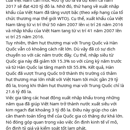
2017 sẽ đạt 420 tỷ đô la. Nhờ đó, thứ hạng về xuất nhập
khẩu của Việt Nam đã tăng vượt bậc (theo xếp hạng của tổ
chức thương mại thế giới WTO). Cụ thể, xuất khẩu của Việt
Nam tăng từ vị trí thứ 50 năm 2007 lên vị trí 26 năm 2016
và nhập khẩu của Việt Nam tang từ vị trí 41 năm 2007 lên
vị trí 25 năm 2016.
Tuy nhiên, thâm hụt thương mại với Trung Quốc và Hàn
Quốc vẫn có khoảng cách rất lớn. Dù vậy đã có sự dịch
chuyển so với các năm trước đây. Cụ thể, nhập siêu từ
Quốc gia này đã giảm tới 15.3% so với cùng kỳ năm trước
và từ Hàn Quốc lại tăng mạnh tới 55.8%. Kết quả, Hàn
Quốc đã vượt Trung Quốc trở thành thị trường có thâm
hụt thương mại lớn nhất với Việt Nam tới mức gần 29 tỷ
đô la, trong khi thâm hụt thương mại với Trung Quốc chỉ là
21.6 tỷ đô la.
Việc gia tăng các hoạt động xuất nhập khẩu trong những
năm qua đã giúp Việt Nam trở thành nước xuất siêu với
kim ngạch đạt khoảng 3 tỷ đô la. Điều này giúp cho cán
cân thanh toán tổng thể của Quốc gia có thặng dư khá lớn.
Nó đóng góp quan trọng vào việc ổn định kinh tế vĩ mô,
ổn định tỷ giá và kiểm soát tốt lạm phát.