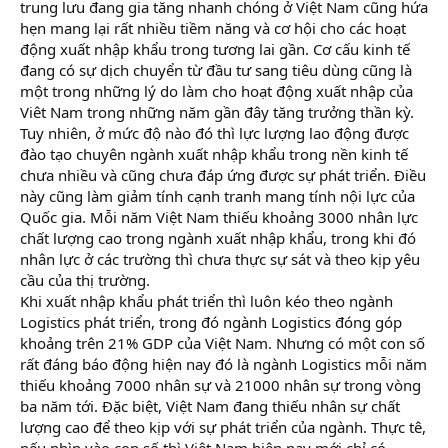
trung lưu đang gia tăng nhanh chóng ở Việt Nam cũng hứa
hẹn mang lại rất nhiều tiềm năng và cơ hội cho các hoạt
động xuất nhập khẩu trong tương lai gần. Cơ cấu kinh tế
đang có sự dịch chuyển từ đầu tư sang tiêu dùng cũng là
một trong những lý do làm cho hoạt động xuất nhập của
Viêt Nam trong những năm gần đây tăng trưởng thần kỳ.
Tuy nhiên, ở mức độ nào đó thì lực lượng lao động được
đào tạo chuyên ngành xuất nhập khẩu trong nền kinh tế
chưa nhiều và cũng chưa đáp ứng được sự phát triển. Điều
này cũng làm giảm tính cạnh tranh mang tính nội lực của
Quốc gia. Mỗi năm Việt Nam thiếu khoảng 3000 nhân lực
chất lượng cao trong ngành xuất nhập khẩu, trong khi đó
nhân lực ở các trường thì chưa thực sự sát và theo kịp yêu
cầu của thị trường.
Khi xuất nhập khẩu phát triển thì luôn kéo theo ngành
Logistics phát triển, trong đó ngành Logistics đóng góp
khoảng trên 21% GDP của Việt Nam. Nhưng có một con số
rất đáng báo động hiện nay đó là ngành Logistics mỗi năm
thiếu khoảng 7000 nhân sự và 21000 nhân sự trong vòng
ba năm tới. Đặc biệt, Việt Nam đang thiếu nhân sự chất
lượng cao để theo kịp với sự phát triển của ngành. Thực tê,
nếu nhìn vào con số thì Việt Nam hiện nay mới chỉ có