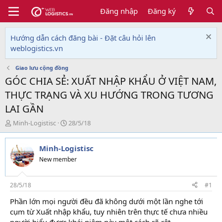
Đăng nhập
Đăng ký
Hướng dẫn cách đăng bài - Đặt câu hỏi lên
weblogistics.vn
Giao lưu cộng đồng
GÓC CHIA SẺ: XUẤT NHẬP KHẨU Ở VIỆT NAM,
THỰC TRẠNG VÀ XU HƯỚNG TRONG TƯƠNG
LAI GẦN
T
N
Minh-Logistisc
28/5/18
h
g
r
à
Minh-Logistisc
e
y
a
g
New member
d
ử
s
i
t
28/5/18
#1
a
Phần lớn mọi người đều đã không dưới một lần nghe tới
r
cụm từ Xuất nhập khẩu, tuy nhiên trên thực tế chưa nhiều
t
e
người hiểu được khái niệm này một cách rõ rệt.