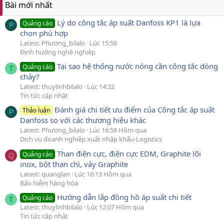
Bài mới nhất
Lý do công tắc áp suất Danfoss KP1 là lựa
Quảng cáo
P
chọn phù hợp
Latest: Phương_bilalo
Lúc 15:58
Định hướng nghề nghiệp
Tại sao hệ thống nước nóng cần công tắc dòng
Quảng cáo
T
chảy?
Latest: thuylinhbilalo
Lúc 14:22
Tin tức cập nhật
Đánh giá chi tiết ưu điểm của Công tắc áp suất
Thảo luận
P
Danfoss so với các thương hiệu khác
Latest: Phương_bilalo
Lúc 16:58 Hôm qua
Dịch vụ doanh nghiệp xuất nhập khẩu-Logistics
Than điện cực, điện cực EDM, Graphite lõi
Quảng cáo
Q
inox, bột than chì, vảy Graphite
Latest: quanglan
Lúc 16:13 Hôm qua
Bảo hiểm hàng hóa
Hướng dẫn lắp đồng hồ áp suất chi tiết
Quảng cáo
T
Latest: thuylinhbilalo
Lúc 12:07 Hôm qua
Tin tức cập nhật