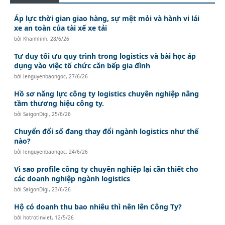
Áp lực thời gian giao hàng, sự mệt mỏi và hành vi lái
xe an toàn của tài xế xe tải
bởi
Khanhlinh
,
28/6/26
Tư duy tối ưu quy trình trong logistics và bài học áp
dụng vào việc tổ chức căn bếp gia đình
bởi
lenguyenbaongoc
,
27/6/26
Hồ sơ năng lực công ty logistics chuyên nghiệp nâng
tầm thương hiệu công ty.
bởi
SaigonDigi
,
25/6/26
Chuyển đổi số đang thay đổi ngành logistics như thế
nào?
bởi
lenguyenbaongoc
,
24/6/26
Vì sao profile công ty chuyên nghiệp lại cần thiết cho
các doanh nghiệp ngành logistics
bởi
SaigonDigi
,
23/6/26
Hộ có doanh thu bao nhiêu thì nên lên Công Ty?
bởi
hotrotinviet
,
12/5/26