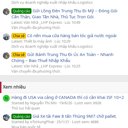
Dịch vụ doanh nghiệp xuất nhập khẩu-Logistics
Gửi Lồng Đèn Trung Thu Đi Mỹ – Đóng Gói
Quảng cáo
Cẩn Thận, Giao Tận Nhà, Thủ Tục Trọn Gói
Latest: Văn Nhã _LHP Express
Lúc 10:49
Vận chuyển đa phương thức
Có nên mua cửa hàng bán tóc giả nước ngoài
Chia sẻ
Latest: Thiết bị máy ảnh
Lúc 10:29
Dịch vụ doanh nghiệp xuất nhập khẩu-Logistics
Gửi Bánh Trung Thu Đi Úc An Toàn – Nhanh
Chia sẻ
Chóng – Bao Thuế Nhập Khẩu
Latest: Văn Nhã _LHP Express
Lúc 10:25
Vận chuyển đa phương thức
Xem nhiều
Hàng đi USA via cảng ở CANADA thì có cần khai ISF 10+2
N
Started by Nguyễn Thị Nhi
19/6/20
Lượt xem: 692K
Thủ tục hải quan
Giá Xe tải Faw 8 tấn Thùng 9M7 chở pallet.
Quảng cáo
Started by oToHungPhat
25/1/21
Lượt xem: 468K
Mua bán quốc tế