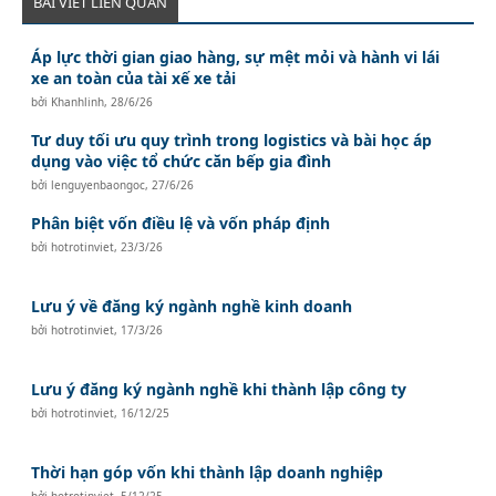
BÀI VIẾT LIÊN QUAN
Áp lực thời gian giao hàng, sự mệt mỏi và hành vi lái
xe an toàn của tài xế xe tải
bởi
Khanhlinh
,
28/6/26
Tư duy tối ưu quy trình trong logistics và bài học áp
dụng vào việc tổ chức căn bếp gia đình
bởi
lenguyenbaongoc
,
27/6/26
Phân biệt vốn điều lệ và vốn pháp định
bởi
hotrotinviet
,
23/3/26
Lưu ý về đăng ký ngành nghề kinh doanh
bởi
hotrotinviet
,
17/3/26
Lưu ý đăng ký ngành nghề khi thành lập công ty
bởi
hotrotinviet
,
16/12/25
Thời hạn góp vốn khi thành lập doanh nghiệp
bởi
hotrotinviet
,
5/12/25