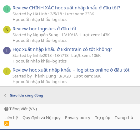
Review CHÍNH XÁC học xuất nhập khẩu ở đâu tốt?
H
Started by Hà Linh
2/5/18
Lượt xem: 233K
Học xuất nhập khẩu-logistics
Review học logistics ở đâu tốt
N
Started by Nguyễn Sung
13/10/18
Lượt xem: 143K
Học xuất nhập khẩu-logistics
Học xuất nhập khẩu ở Eximtrain có tốt không?
L
Started by linhle2018
13/7/18
Lượt xem: 106K
Học xuất nhập khẩu-logistics
Review học xuất nhập khẩu – logistics online ở đâu tốt
T
Started by Thành Dung
3/3/20
Lượt xem: 66K
Học xuất nhập khẩu-logistics
Giao lưu cộng đồng
Tiếng Việt (VN)
Liên hệ
Quy định và Nội quy
Privacy policy
Trợ giúp
Trang chủ
R
S
S