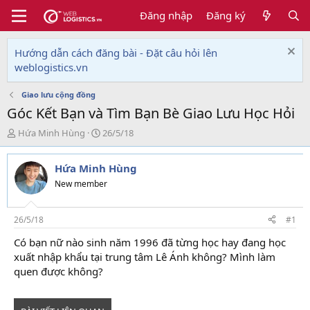
Đăng nhập
Đăng ký
Hướng dẫn cách đăng bài - Đặt câu hỏi lên
weblogistics.vn
Giao lưu cộng đồng
Góc Kết Bạn và Tìm Bạn Bè Giao Lưu Học Hỏi
T
N
Hứa Minh Hùng
26/5/18
h
g
r
à
Hứa Minh Hùng
e
y
a
g
New member
d
ử
s
i
t
26/5/18
#1
a
Có bạn nữ nào sinh năm 1996 đã từng học hay đang học
r
xuất nhập khẩu tại trung tâm Lê Ánh không? Mình làm
t
e
quen được không?
r