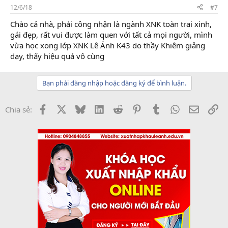
12/6/18
#7
Chào cả nhà, phải công nhận là ngành XNK toàn trai xinh,
gái đẹp, rất vui được làm quen với tất cả mọi người, mình
vừa học xong lớp XNK Lê Ánh K43 do thầy Khiêm giảng
dạy, thấy hiệu quả vô cùng
Bạn phải đăng nhập hoặc đăng ký để bình luận.
Facebook
X
Bluesky
LinkedIn
Reddit
Pinterest
Tumblr
WhatsApp
Email
Li
Chia sẻ: