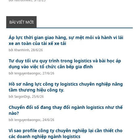
BÀI VIẾT MỚI
Áp lực thời gian giao hàng, sự mệt mỏi và hành vi lái
xe an toàn của tài xế xe tải
bởi
Khanhlinh
,
28/6/26
Tư duy tối ưu quy trình trong logistics và bài học áp
dụng vào việc tổ chức căn bếp gia đình
bởi
lenguyenbaongoc
,
27/6/26
Hồ sơ năng lực công ty logistics chuyên nghiệp nâng
tầm thương hiệu công ty.
bởi
SaigonDigi
,
25/6/26
Chuyển đổi số đang thay đổi ngành logistics như thế
nào?
bởi
lenguyenbaongoc
,
24/6/26
Vì sao profile công ty chuyên nghiệp lại cần thiết cho
các doanh nghiệp ngành logistics