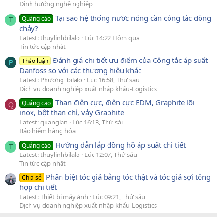
Định hướng nghề nghiệp
Tại sao hệ thống nước nóng cần công tắc dòng
Quảng cáo
T
chảy?
Latest: thuylinhbilalo
Lúc 14:22 Hôm qua
Tin tức cập nhật
Đánh giá chi tiết ưu điểm của Công tắc áp suất
Thảo luận
P
Danfoss so với các thương hiệu khác
Latest: Phương_bilalo
Lúc 16:58, Thứ sáu
Dịch vụ doanh nghiệp xuất nhập khẩu-Logistics
Than điện cực, điện cực EDM, Graphite lõi
Quảng cáo
Q
inox, bột than chì, vảy Graphite
Latest: quanglan
Lúc 16:13, Thứ sáu
Bảo hiểm hàng hóa
Hướng dẫn lắp đồng hồ áp suất chi tiết
Quảng cáo
T
Latest: thuylinhbilalo
Lúc 12:07, Thứ sáu
Tin tức cập nhật
Phân biệt tóc giả bằng tóc thật và tóc giả sợi tổng
Chia sẻ
hợp chi tiết
Latest: Thiết bị máy ảnh
Lúc 09:21, Thứ sáu
Dịch vụ doanh nghiệp xuất nhập khẩu-Logistics