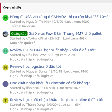
Xem nhiều
Hàng đi USA via cảng ở CANADA thì có cần khai ISF 10+2
N
Started by Nguyễn Thị Nhi
19/6/20
Lượt xem: 692K
Thủ tục hải quan
Giá Xe tải Faw 8 tấn Thùng 9M7 chở pallet.
Quảng cáo
Started by oToHungPhat
25/1/21
Lượt xem: 468K
Mua bán quốc tế
Review CHÍNH XÁC học xuất nhập khẩu ở đâu tốt?
H
Started by Hà Linh
2/5/18
Lượt xem: 236K
Học xuất nhập khẩu-logistics
Review học logistics ở đâu tốt
N
Started by Nguyễn Sung
13/10/18
Lượt xem: 144K
Học xuất nhập khẩu-logistics
Học xuất nhập khẩu ở Eximtrain có tốt không?
L
Started by linhle2018
13/7/18
Lượt xem: 107K
Học xuất nhập khẩu-logistics
Review học xuất nhập khẩu – logistics online ở đâu tốt
T
Started by Thành Dung
3/3/20
Lượt xem: 66K
Học xuất nhập khẩu-logistics