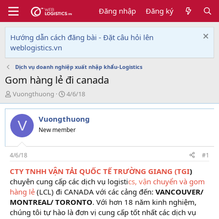
Đăng nhập
Đăng ký
Hướng dẫn cách đăng bài - Đặt câu hỏi lên
weblogistics.vn
Dịch vụ doanh nghiệp xuất nhập khẩu-Logistics
Gom hàng lẻ đi canada
T
N
Vuongthuong
4/6/18
h
g
r
à
Vuongthuong
e
y
V
a
g
New member
d
ử
s
i
t
4/6/18
#1
a
CTY TNHH VẬN TẢI QUỐC TẾ TRƯỜNG GIANG (TGI
)
r
chuyên cung cấp các dịch vụ logisti
cs, vậ
n chuyển và gom
t
e
hàng lẻ
(LCL) đi CANADA với các cảng đến:
VANCOUVER/
r
MONTREAL/ TORONTO
. Với hơn 18 năm kinh nghiệm,
chúng tôi tự hào là đơn vị cung cấp tốt nhất các dịch vụ