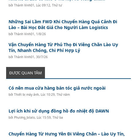
bởi
Thành Vinh01
,
Lúc 09:12, Thứ tư
Những Sai Lầm FWD Khi Chuyển Hàng Quá Cảnh Đi
Lào – Bài Học Đắt Giá Cho Người Làm Logistics
bởi
Thành Vinh01
,
1/8/26
Vận Chuyển Hàng Từ Phú Thọ Đi Viêng Chăn Lào Uy
Tín, Nhanh Chóng, Chi Phí Hợp Lý
bởi
Thành Vinh01
,
30/7/26
ĐƯỢC QUAN TÂM
Có nên mua cửa hàng bán tóc giả nước ngoài
bởi
Thiết bị máy ảnh
,
Lúc 10:29, Thứ năm
Lợi ích khi sử dụng đồng hồ đo nhiệt độ DAWN
bởi
Phương_bilalo
,
Lúc 15:59, Thứ ba
Chuyển Hàng Từ Hưng Yên Đi Viêng Chăn – Lào Uy Tín,