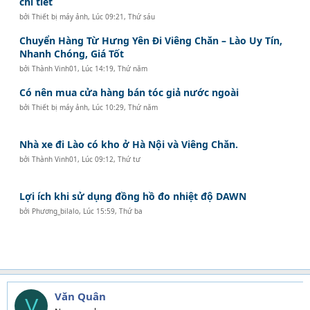
chi tiết
bởi
Thiết bị máy ảnh
,
Lúc 09:21, Thứ sáu
Chuyển Hàng Từ Hưng Yên Đi Viêng Chăn – Lào Uy Tín,
Nhanh Chóng, Giá Tốt
bởi
Thành Vinh01
,
Lúc 14:19, Thứ năm
Có nên mua cửa hàng bán tóc giả nước ngoài
bởi
Thiết bị máy ảnh
,
Lúc 10:29, Thứ năm
Nhà xe đi Lào có kho ở Hà Nội và Viêng Chăn.
bởi
Thành Vinh01
,
Lúc 09:12, Thứ tư
Lợi ích khi sử dụng đồng hồ đo nhiệt độ DAWN
bởi
Phương_bilalo
,
Lúc 15:59, Thứ ba
Văn Quân
V