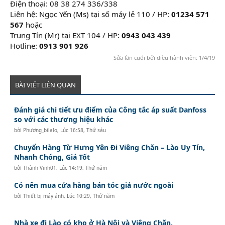
Điện thoại: 08 38 274 336/338
Liên hệ: Ngọc Yến (Ms) tại số máy lẻ 110 / HP:
01234 571
567
hoặc
Trung Tín (Mr) tại EXT 104 / HP:
0943 043 439
Hotline:
0913 901 926
Sửa lần cuối bởi điều hành viên:
1/4/19
BÀI VIẾT LIÊN QUAN
Đánh giá chi tiết ưu điểm của Công tắc áp suất Danfoss
so với các thương hiệu khác
bởi
Phương_bilalo
,
Lúc 16:58, Thứ sáu
Chuyển Hàng Từ Hưng Yên Đi Viêng Chăn – Lào Uy Tín,
Nhanh Chóng, Giá Tốt
bởi
Thành Vinh01
,
Lúc 14:19, Thứ năm
Có nên mua cửa hàng bán tóc giả nước ngoài
bởi
Thiết bị máy ảnh
,
Lúc 10:29, Thứ năm
Nhà xe đi Lào có kho ở Hà Nội và Viêng Chăn.