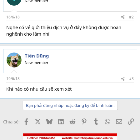
New member
16/6/18
#2
Nghe có vẻ giới thiệu dịch vụ ở đây không được hoan
nghênh cho lắm nhỉ
Tiến Dũng
New member
19/6/18
#3
Khi nào có nhu cầu sẽ xem xét
Bạn phải đăng nhập hoặc đăng ký để bình luận.
Facebook
X
Bluesky
LinkedIn
Reddit
Pinterest
Tumblr
WhatsApp
Email
Li
Chia sẻ: