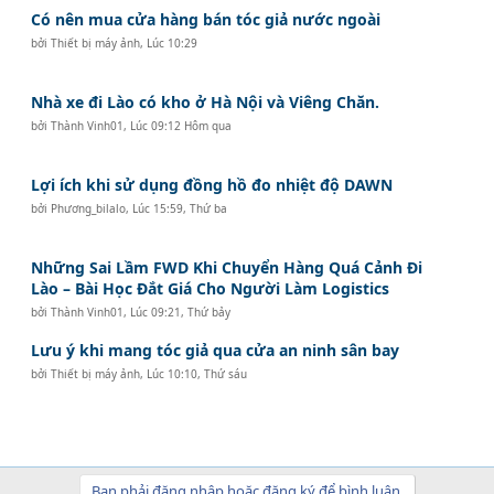
Có nên mua cửa hàng bán tóc giả nước ngoài
bởi
Thiết bị máy ảnh
,
Lúc 10:29
Nhà xe đi Lào có kho ở Hà Nội và Viêng Chăn.
bởi
Thành Vinh01
,
Lúc 09:12 Hôm qua
Lợi ích khi sử dụng đồng hồ đo nhiệt độ DAWN
bởi
Phương_bilalo
,
Lúc 15:59, Thứ ba
Những Sai Lầm FWD Khi Chuyển Hàng Quá Cảnh Đi
Lào – Bài Học Đắt Giá Cho Người Làm Logistics
bởi
Thành Vinh01
,
Lúc 09:21, Thứ bảy
Lưu ý khi mang tóc giả qua cửa an ninh sân bay
bởi
Thiết bị máy ảnh
,
Lúc 10:10, Thứ sáu
Bạn phải đăng nhập hoặc đăng ký để bình luận.