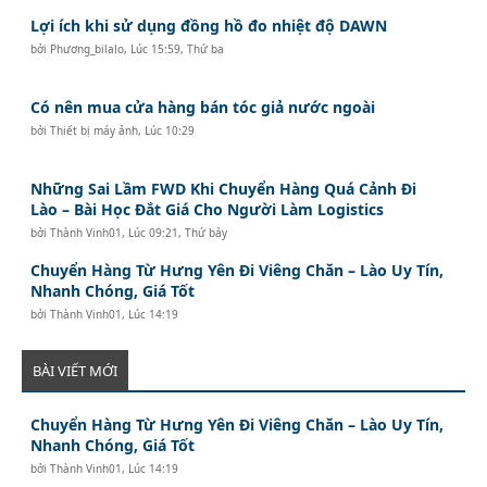
Lợi ích khi sử dụng đồng hồ đo nhiệt độ DAWN
bởi
Phương_bilalo
,
Lúc 15:59, Thứ ba
Có nên mua cửa hàng bán tóc giả nước ngoài
bởi
Thiết bị máy ảnh
,
Lúc 10:29
Những Sai Lầm FWD Khi Chuyển Hàng Quá Cảnh Đi
Lào – Bài Học Đắt Giá Cho Người Làm Logistics
bởi
Thành Vinh01
,
Lúc 09:21, Thứ bảy
Chuyển Hàng Từ Hưng Yên Đi Viêng Chăn – Lào Uy Tín,
Nhanh Chóng, Giá Tốt
bởi
Thành Vinh01
,
Lúc 14:19
BÀI VIẾT MỚI
Chuyển Hàng Từ Hưng Yên Đi Viêng Chăn – Lào Uy Tín,
Nhanh Chóng, Giá Tốt
bởi
Thành Vinh01
,
Lúc 14:19