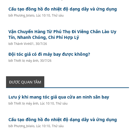
Cấu tạo đồng hồ đo nhiệt độ dạng dây và ứng dụng
bởi
Phương_bilalo
,
Lúc 10:10, Thứ sáu
Vận Chuyển Hàng Từ Phú Thọ Đi Viêng Chăn Lào Uy
Tín, Nhanh Chóng, Chi Phí Hợp Lý
bởi
Thành Vinh01
,
30/7/26
Đội tóc giả có đi máy bay được không?
bởi
Thiết bị máy ảnh
,
30/7/26
ĐƯỢC QUAN TÂM
Lưu ý khi mang tóc giả qua cửa an ninh sân bay
bởi
Thiết bị máy ảnh
,
Lúc 10:10, Thứ sáu
Cấu tạo đồng hồ đo nhiệt độ dạng dây và ứng dụng
bởi
Phương_bilalo
,
Lúc 10:10, Thứ sáu