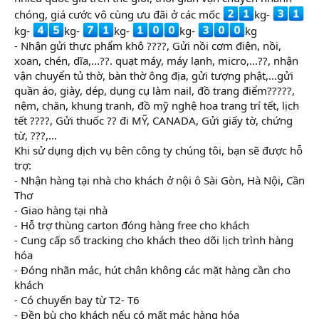
chóng, giá cước vô cùng ưu đãi ở các mốc
kg-
kg-
kg-
kg-
kg-
kg
- Nhận gửi thực phẩm khô ????, Gửi nồi cơm điện, nồi,
xoan, chén, dĩa,...??. quạt máy, máy lạnh, micro,...??, nhận
vận chuyển tủ thờ, bàn thờ ông địa, gửi tượng phật,...gửi
quần áo, giày, dép, dụng cụ làm nail, đồ trang điểm?????,
nệm, chăn, khung tranh, đồ mỹ nghệ hoa trang trí tết, lịch
tết ????, Gửi thuốc ?? đi MỸ, CANADA, Gửi giấy tờ, chứng
từ, ???,...
Khi sử dụng dịch vụ bên công ty chúng tôi, bạn sẽ được hỗ
trợ:
- Nhận hàng tại nhà cho khách ở nội ô Sài Gòn, Hà Nội, Cần
Thơ
- Giao hàng tại nhà
- Hỗ trợ thùng carton đóng hàng free cho khách
- Cung cấp số tracking cho khách theo dõi lịch trình hàng
hóa
- Đóng nhãn mác, hút chân không các mặt hàng cần cho
khách
- Có chuyến bay từ T2- T6
- Đền bù cho khách nếu có mất mác hàng hóa