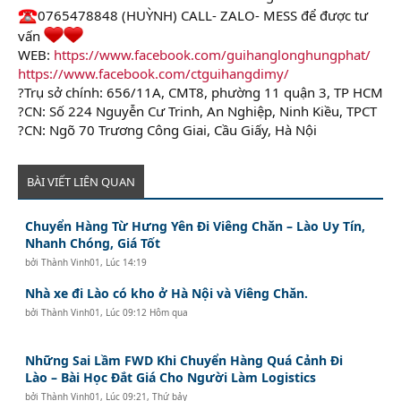
0765478848 (HUỲNH) CALL- ZALO- MESS để được tư
vấn
WEB:
https://www.facebook.com/guihanglonghungphat/
https://www.facebook.com/ctguihangdimy/
?Trụ sở chính: 656/11A, CMT8, phường 11 quận 3, TP HCM
?CN: Số 224 Nguyễn Cư Trinh, An Nghiệp, Ninh Kiều, TPCT
?CN: Ngõ 70 Trương Công Giai, Cầu Giấy, Hà Nội
BÀI VIẾT LIÊN QUAN
Chuyển Hàng Từ Hưng Yên Đi Viêng Chăn – Lào Uy Tín,
Nhanh Chóng, Giá Tốt
bởi
Thành Vinh01
,
Lúc 14:19
Nhà xe đi Lào có kho ở Hà Nội và Viêng Chăn.
bởi
Thành Vinh01
,
Lúc 09:12 Hôm qua
Những Sai Lầm FWD Khi Chuyển Hàng Quá Cảnh Đi
Lào – Bài Học Đắt Giá Cho Người Làm Logistics
bởi
Thành Vinh01
,
Lúc 09:21, Thứ bảy