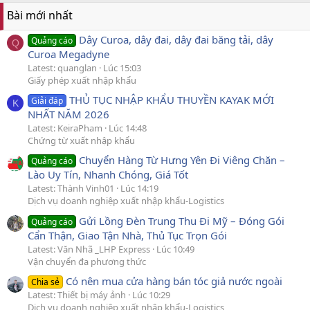
Bài mới nhất
Dây Curoa, dây đai, dây đai băng tải, dây
Quảng cáo
Q
Curoa Megadyne
Latest: quanglan
Lúc 15:03
Giấy phép xuất nhập khẩu
THỦ TỤC NHẬP KHẨU THUYỀN KAYAK MỚI
Giải đáp
K
NHẤT NĂM 2026
Latest: KeiraPham
Lúc 14:48
Chứng từ xuất nhập khẩu
Chuyển Hàng Từ Hưng Yên Đi Viêng Chăn –
Quảng cáo
Lào Uy Tín, Nhanh Chóng, Giá Tốt
Latest: Thành Vinh01
Lúc 14:19
Dịch vụ doanh nghiệp xuất nhập khẩu-Logistics
Gửi Lồng Đèn Trung Thu Đi Mỹ – Đóng Gói
Quảng cáo
Cẩn Thận, Giao Tận Nhà, Thủ Tục Trọn Gói
Latest: Văn Nhã _LHP Express
Lúc 10:49
Vận chuyển đa phương thức
Có nên mua cửa hàng bán tóc giả nước ngoài
Chia sẻ
Latest: Thiết bị máy ảnh
Lúc 10:29
Dịch vụ doanh nghiệp xuất nhập khẩu-Logistics