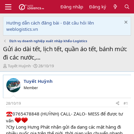
Đăng nhập
Đăng ký
Hướng dẫn cách đăng bài - Đặt câu hỏi lên
weblogistics.vn
Dịch vụ doanh nghiệp xuất nhập khẩu-Logistics
Gửi áo dài tết, lịch tết, quần áo tết, bánh mức
đi các nước,...
T
N
Tuyết Huỳnh
28/10/19
h
g
r
à
Tuyết Huỳnh
e
y
a
g
Member
d
ử
s
i
t
28/10/19
#1
a
0765478848 (HUỲNH) CALL- ZALO- MESS để được tư
r
t
vấn
e
?Cty Long Hưng Phát nhận gửi đa dạng các mặt hàng đi
r
nhiều quốc gia trên thế giới, thời gian vận chuyển nhanh