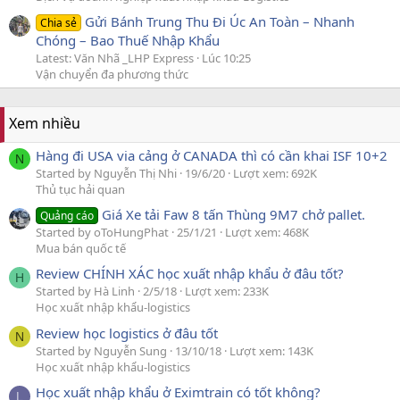
Gửi Bánh Trung Thu Đi Úc An Toàn – Nhanh
Chia sẻ
Chóng – Bao Thuế Nhập Khẩu
Latest: Văn Nhã _LHP Express
Lúc 10:25
Vận chuyển đa phương thức
Xem nhiều
Hàng đi USA via cảng ở CANADA thì có cần khai ISF 10+2
N
Started by Nguyễn Thị Nhi
19/6/20
Lượt xem: 692K
Thủ tục hải quan
Giá Xe tải Faw 8 tấn Thùng 9M7 chở pallet.
Quảng cáo
Started by oToHungPhat
25/1/21
Lượt xem: 468K
Mua bán quốc tế
Review CHÍNH XÁC học xuất nhập khẩu ở đâu tốt?
H
Started by Hà Linh
2/5/18
Lượt xem: 233K
Học xuất nhập khẩu-logistics
Review học logistics ở đâu tốt
N
Started by Nguyễn Sung
13/10/18
Lượt xem: 143K
Học xuất nhập khẩu-logistics
Học xuất nhập khẩu ở Eximtrain có tốt không?
L