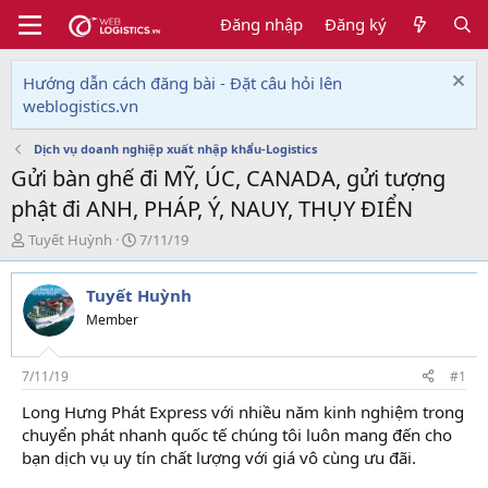
Đăng nhập
Đăng ký
Hướng dẫn cách đăng bài - Đặt câu hỏi lên
weblogistics.vn
Dịch vụ doanh nghiệp xuất nhập khẩu-Logistics
Gửi bàn ghế đi MỸ, ÚC, CANADA, gửi tượng
phật đi ANH, PHÁP, Ý, NAUY, THỤY ĐIỂN
T
N
Tuyết Huỳnh
7/11/19
h
g
r
à
Tuyết Huỳnh
e
y
a
g
Member
d
ử
s
i
t
7/11/19
#1
a
Long Hưng Phát Express với nhiều năm kinh nghiệm trong
r
chuyển phát nhanh quốc tế chúng tôi luôn mang đến cho
t
e
bạn dịch vụ uy tín chất lượng với giá vô cùng ưu đãi.
r