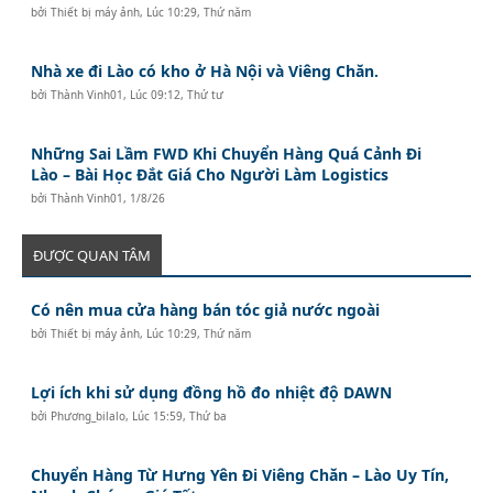
bởi
Thiết bị máy ảnh
,
Lúc 10:29, Thứ năm
Nhà xe đi Lào có kho ở Hà Nội và Viêng Chăn.
bởi
Thành Vinh01
,
Lúc 09:12, Thứ tư
Những Sai Lầm FWD Khi Chuyển Hàng Quá Cảnh Đi
Lào – Bài Học Đắt Giá Cho Người Làm Logistics
bởi
Thành Vinh01
,
1/8/26
ĐƯỢC QUAN TÂM
Có nên mua cửa hàng bán tóc giả nước ngoài
bởi
Thiết bị máy ảnh
,
Lúc 10:29, Thứ năm
Lợi ích khi sử dụng đồng hồ đo nhiệt độ DAWN
bởi
Phương_bilalo
,
Lúc 15:59, Thứ ba
Chuyển Hàng Từ Hưng Yên Đi Viêng Chăn – Lào Uy Tín,