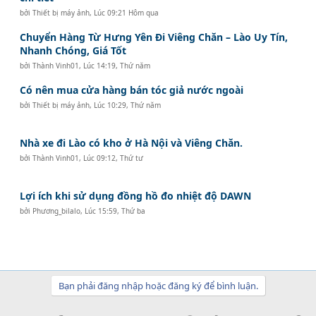
bởi
Thiết bị máy ảnh
,
Lúc 09:21 Hôm qua
Chuyển Hàng Từ Hưng Yên Đi Viêng Chăn – Lào Uy Tín,
Nhanh Chóng, Giá Tốt
bởi
Thành Vinh01
,
Lúc 14:19, Thứ năm
Có nên mua cửa hàng bán tóc giả nước ngoài
bởi
Thiết bị máy ảnh
,
Lúc 10:29, Thứ năm
Nhà xe đi Lào có kho ở Hà Nội và Viêng Chăn.
bởi
Thành Vinh01
,
Lúc 09:12, Thứ tư
Lợi ích khi sử dụng đồng hồ đo nhiệt độ DAWN
bởi
Phương_bilalo
,
Lúc 15:59, Thứ ba
Bạn phải đăng nhập hoặc đăng ký để bình luận.