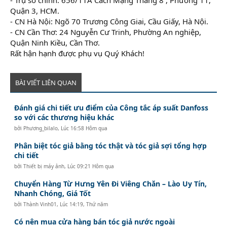
Quận 3, HCM.
- CN Hà Nội: Ngõ 70 Trương Công Giai, Cầu Giấy, Hà Nội.
- CN Cần Thơ: 24 Nguyễn Cư Trinh, Phường An nghiệp,
Quận Ninh Kiều, Cần Thơ.
Rất hận hạnh được phụ vụ Quý Khách!
BÀI VIẾT LIÊN QUAN
Đánh giá chi tiết ưu điểm của Công tắc áp suất Danfoss
so với các thương hiệu khác
bởi
Phương_bilalo
,
Lúc 16:58 Hôm qua
Phân biệt tóc giả bằng tóc thật và tóc giả sợi tổng hợp
chi tiết
bởi
Thiết bị máy ảnh
,
Lúc 09:21 Hôm qua
Chuyển Hàng Từ Hưng Yên Đi Viêng Chăn – Lào Uy Tín,
Nhanh Chóng, Giá Tốt
bởi
Thành Vinh01
,
Lúc 14:19, Thứ năm
Có nên mua cửa hàng bán tóc giả nước ngoài