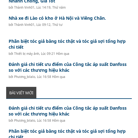
Nhanh Chóng, Giá Tốt
bởi
Thành Vinh01
,
Lúc 14:19, Thứ năm
Nhà xe đi Lào có kho ở Hà Nội và Viêng Chăn.
bởi
Thành Vinh01
,
Lúc 09:12, Thứ tư
Phân biệt tóc giả bằng tóc thật và tóc giả sợi tổng hợp
chi tiết
bởi
Thiết bị máy ảnh
,
Lúc 09:21 Hôm qua
Đánh giá chi tiết ưu điểm của Công tắc áp suất Danfoss
so với các thương hiệu khác
bởi
Phương_bilalo
,
Lúc 16:58 Hôm qua
BÀI VIẾT MỚI
Đánh giá chi tiết ưu điểm của Công tắc áp suất Danfoss
so với các thương hiệu khác
bởi
Phương_bilalo
,
Lúc 16:58 Hôm qua
Phân biệt tóc giả bằng tóc thật và tóc giả sợi tổng hợp
chi tiết