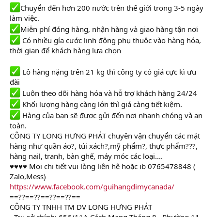
Chuyển đến hơn 200 nước trên thế giới trong 3-5 ngày
làm việc.
Miễn phí đóng hàng, nhận hàng và giao hàng tận nơi
Có nhiều gía cước linh động phụ thuộc vào hàng hóa,
thời gian để khách hàng lựa chọn
Lô hàng nặng trên 21 kg thì công ty có giá cực kì ưu
đãi
Luôn theo dõi hàng hóa và hỗ trợ khách hàng 24/24
Khối lượng hàng càng lớn thì giá càng tiết kiệm.
Hàng của bạn sẽ được gửi đến nơi nhanh chóng và an
toàn.
CÔNG TY LONG HƯNG PHÁT chuyên vận chuyển các mặt
hàng như quần áo?, túi xách?,mỹ phẩm?, thực phẩm???,
hàng nail, tranh, bàn ghế, máy móc các loại....
♥♥♥♥ Mọi chi tiết vui lòng liên hệ hoặc ib 0765478848 (
Zalo,Mess)
https://www.facebook.com/guihangdimycanada/
==??==??==??==??==
CÔNG TY TNHH TM DV LONG HƯNG PHÁT
- Trụ sở chính: 656/11A Cách Mạng Tháng 8 , Phường 11,