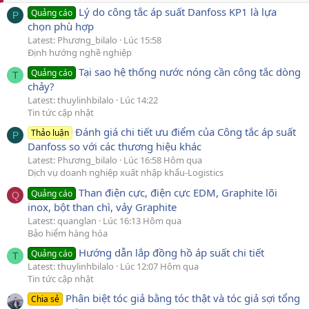
Lý do công tắc áp suất Danfoss KP1 là lựa
Quảng cáo
P
chọn phù hợp
Latest: Phương_bilalo
Lúc 15:58
Định hướng nghề nghiệp
Tại sao hệ thống nước nóng cần công tắc dòng
Quảng cáo
T
chảy?
Latest: thuylinhbilalo
Lúc 14:22
Tin tức cập nhật
Đánh giá chi tiết ưu điểm của Công tắc áp suất
Thảo luận
P
Danfoss so với các thương hiệu khác
Latest: Phương_bilalo
Lúc 16:58 Hôm qua
Dịch vụ doanh nghiệp xuất nhập khẩu-Logistics
Than điện cực, điện cực EDM, Graphite lõi
Quảng cáo
Q
inox, bột than chì, vảy Graphite
Latest: quanglan
Lúc 16:13 Hôm qua
Bảo hiểm hàng hóa
Hướng dẫn lắp đồng hồ áp suất chi tiết
Quảng cáo
T
Latest: thuylinhbilalo
Lúc 12:07 Hôm qua
Tin tức cập nhật
Phân biệt tóc giả bằng tóc thật và tóc giả sợi tổng
Chia sẻ