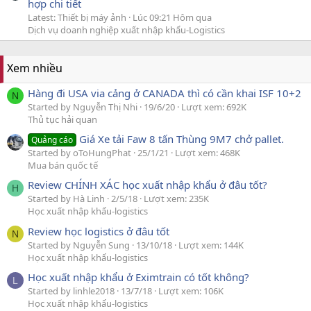
hợp chi tiết
Latest: Thiết bị máy ảnh
Lúc 09:21 Hôm qua
Dịch vụ doanh nghiệp xuất nhập khẩu-Logistics
Xem nhiều
Hàng đi USA via cảng ở CANADA thì có cần khai ISF 10+2
N
Started by Nguyễn Thị Nhi
19/6/20
Lượt xem: 692K
Thủ tục hải quan
Giá Xe tải Faw 8 tấn Thùng 9M7 chở pallet.
Quảng cáo
Started by oToHungPhat
25/1/21
Lượt xem: 468K
Mua bán quốc tế
Review CHÍNH XÁC học xuất nhập khẩu ở đâu tốt?
H
Started by Hà Linh
2/5/18
Lượt xem: 235K
Học xuất nhập khẩu-logistics
Review học logistics ở đâu tốt
N
Started by Nguyễn Sung
13/10/18
Lượt xem: 144K
Học xuất nhập khẩu-logistics
Học xuất nhập khẩu ở Eximtrain có tốt không?
L
Started by linhle2018
13/7/18
Lượt xem: 106K
Học xuất nhập khẩu-logistics