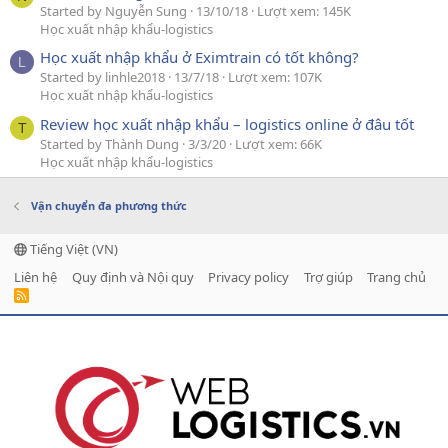
Started by Nguyễn Sung
13/10/18
Lượt xem: 145K
Học xuất nhập khẩu-logistics
Học xuất nhập khẩu ở Eximtrain có tốt không?
L
Started by linhle2018
13/7/18
Lượt xem: 107K
Học xuất nhập khẩu-logistics
Review học xuất nhập khẩu – logistics online ở đâu tốt
T
Started by Thành Dung
3/3/20
Lượt xem: 66K
Học xuất nhập khẩu-logistics
Vận chuyển đa phương thức
Tiếng Việt (VN)
Liên hệ
Quy định và Nội quy
Privacy policy
Trợ giúp
Trang chủ
R
S
S