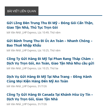
BÀI VIẾT LIÊN QUAN
Gửi Lồng Đèn Trung Thu Đi Mỹ – Đóng Gói Cẩn Thận,
Giao Tận Nhà, Thủ Tục Trọn Gói
bởi
Văn Nhã _LHP Express
,
Lúc 10:49, Thứ năm
Gửi Bánh Trung Thu Đi Úc An Toàn – Nhanh Chóng –
Bao Thuế Nhập Khẩu
bởi
Văn Nhã _LHP Express
,
Lúc 10:25, Thứ năm
Công Ty Gửi Hàng Đi Mỹ Tại Phan Rang Tháp Chàm –
Dịch Vụ Trọn Gói, An Toàn, Giao Tận Nhà Nhu cầu gửi
bởi
Văn Nhã _LHP Express
,
Lúc 10:25, Thứ ba
Dịch Vụ Gửi Hàng Đi Mỹ Tại Nha Trang – Đồng Hành
Cùng Mọi Kiện Hàng Đến Mỹ An Toàn
bởi
Văn Nhã _LHP Express
,
31/7/26
Công Ty Gửi Hàng Đi Canada Tại Khánh Hòa Uy Tín –
Dịch Vụ Trọn Gói, Giao Tận Nhà
bởi
Văn Nhã _LHP Express
,
31/7/26