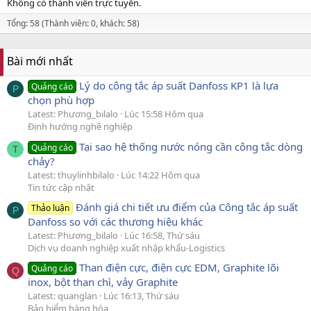
Không có thành viên trực tuyến.
Tổng: 58 (Thành viên: 0, khách: 58)
Bài mới nhất
Lý do công tắc áp suất Danfoss KP1 là lựa
Quảng cáo
P
chọn phù hợp
Latest: Phương_bilalo
Lúc 15:58 Hôm qua
Định hướng nghề nghiệp
Tại sao hệ thống nước nóng cần công tắc dòng
Quảng cáo
T
chảy?
Latest: thuylinhbilalo
Lúc 14:22 Hôm qua
Tin tức cập nhật
Đánh giá chi tiết ưu điểm của Công tắc áp suất
Thảo luận
P
Danfoss so với các thương hiệu khác
Latest: Phương_bilalo
Lúc 16:58, Thứ sáu
Dịch vụ doanh nghiệp xuất nhập khẩu-Logistics
Than điện cực, điện cực EDM, Graphite lõi
Quảng cáo
Q
inox, bột than chì, vảy Graphite
Latest: quanglan
Lúc 16:13, Thứ sáu
Bảo hiểm hàng hóa