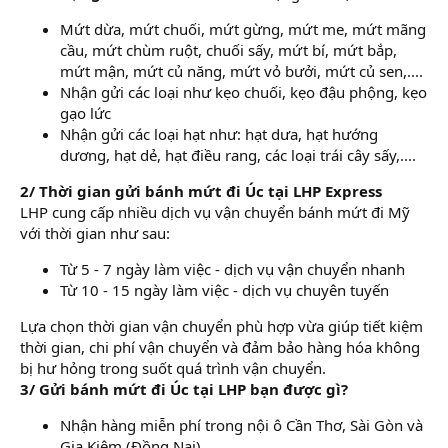
Mứt dừa, mứt chuối, mứt gừng, mứt me, mứt mãng
cầu, mứt chùm ruột, chuối sấy, mứt bí, mứt bắp,
mứt mận, mứt củ năng, mứt vỏ bưởi, mứt củ sen,....
Nhận gửi các loại như kẹo chuối, kẹo đậu phộng, kẹo
gạo lức
Nhận gửi các loại hạt như: hạt dưa, hạt hướng
dương, hạt dẻ, hạt điều rang, các loại trái cây sấy,....
2/ Thời gian gửi bánh mứt đi Úc tại LHP Express
LHP cung cấp nhiều dịch vụ vận chuyển bánh mứt đi Mỹ
với thời gian như sau:
Từ 5 - 7 ngày làm việc - dịch vụ vận chuyển nhanh
Từ 10 - 15 ngày làm việc - dịch vụ chuyên tuyến
Lựa chọn thời gian vận chuyển phù hợp vừa giúp tiết kiệm
thời gian, chi phí vận chuyển và đảm bảo hàng hóa không
bị hư hỏng trong suốt quá trình vận chuyển.
3/ Gửi bánh mứt đi Úc tại LHP bạn được gì?
Nhận hàng miễn phí trong nội ô Cần Thơ, Sài Gòn và
Gia Kiệm (Đồng Nai)