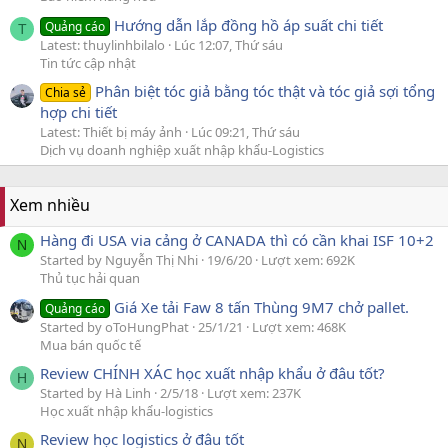
Hướng dẫn lắp đồng hồ áp suất chi tiết
Quảng cáo
T
Latest: thuylinhbilalo
Lúc 12:07, Thứ sáu
Tin tức cập nhật
Phân biệt tóc giả bằng tóc thật và tóc giả sợi tổng
Chia sẻ
hợp chi tiết
Latest: Thiết bị máy ảnh
Lúc 09:21, Thứ sáu
Dịch vụ doanh nghiệp xuất nhập khẩu-Logistics
Xem nhiều
Hàng đi USA via cảng ở CANADA thì có cần khai ISF 10+2
N
Started by Nguyễn Thị Nhi
19/6/20
Lượt xem: 692K
Thủ tục hải quan
Giá Xe tải Faw 8 tấn Thùng 9M7 chở pallet.
Quảng cáo
Started by oToHungPhat
25/1/21
Lượt xem: 468K
Mua bán quốc tế
Review CHÍNH XÁC học xuất nhập khẩu ở đâu tốt?
H
Started by Hà Linh
2/5/18
Lượt xem: 237K
Học xuất nhập khẩu-logistics
Review học logistics ở đâu tốt
N