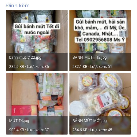
Đính kèm
banh_mut_t122.jpg
BANH_MUT_T12.jpg
282.9 KB · Lượt xem: 36
232.1 KB · Lượt xem: 51
MỨT T4.jpg
BÁNH MỨT MỚI.jpg
903.4 KB · Lượt xem: 37
284.6 KB · Lượt xem: 45