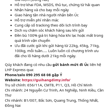
Hỗ trợ khai FDA, MSDS, thủ tục, chứng từ hải quan
Nhận hàng và cho bay mỗi ngày
Giao hàng tận nhà người nhận bên Úc
Hỗ trợ miễn phí nhãn mác
Cung cấp số tracking theo dõi lịch trình bay
Dịch vụ chăm sóc khách hàng sau khi gửi
Đền bù 100% giá trị hàng hóa khi lạc hoặc mất trong
quá trình vận chuyển
Ưu đãi cước gửi khi gửi hàng từ 22kg, 45kg, 71kg,
100kg, mỗi tuần..... Luôn luôn có chương trình ưu
đãi cho lô hàng dưới 21kg mỗi ngày.
Qúy khách đang có nhu cầu
gửi bánh mứt đi Úc
liên hệ
LHP Express qua:
Phone/zalo 090 295 68 08 gặp Ý
Website:
https://guihangdimy.info/
Trụ sở chính: 656/11A, CMT8, P11, Q3, Hồ Chí Minh
Chi nhánh: 24 Nguyễn Cư Trinh, An Nghiệp, Ninh Kiều, Cần
Thơ
Chi nhánh: B1/007, Bắc Sơn, Quang Trung, Thống Nhất,
Đồng Nai