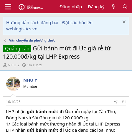
Đăng nhập
Đăng ký
Hướng dẫn cách đăng bài - Đặt câu hỏi lên
weblogistics.vn
Vận chuyển đa phương thức
Gửi bánh mứt đi Úc giá rẻ từ
Quảng cáo
120.000đ/kg tại LHP Express
T
N
NHU Y
16/10/25
h
g
r
à
NHU Y
e
y
a
g
Member
d
ử
s
i
t
16/10/25
#1
a
LHP nhận
gửi bánh mứt đi Úc
mỗi ngày tại Cần Thơ,
r
Đồng Nai và Sài Gòn giá từ 120.000đ/kg
t
e
1/ Các loại bánh mứt thường nhận đi Úc tại LHP Express
r
LHP nhận
gửi bánh mứt đi Úc
đa dạng các loại như: