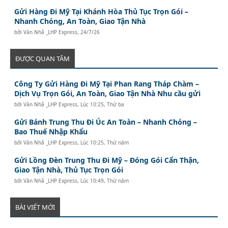
Gửi Hàng Đi Mỹ Tại Khánh Hòa Thủ Tục Trọn Gói –
Nhanh Chóng, An Toàn, Giao Tận Nhà
bởi
Văn Nhã _LHP Express
,
24/7/26
ĐƯỢC QUAN TÂM
Công Ty Gửi Hàng Đi Mỹ Tại Phan Rang Tháp Chàm –
Dịch Vụ Trọn Gói, An Toàn, Giao Tận Nhà Nhu cầu gửi
bởi
Văn Nhã _LHP Express
,
Lúc 10:25, Thứ ba
Gửi Bánh Trung Thu Đi Úc An Toàn – Nhanh Chóng –
Bao Thuế Nhập Khẩu
bởi
Văn Nhã _LHP Express
,
Lúc 10:25, Thứ năm
Gửi Lồng Đèn Trung Thu Đi Mỹ – Đóng Gói Cẩn Thận,
Giao Tận Nhà, Thủ Tục Trọn Gói
bởi
Văn Nhã _LHP Express
,
Lúc 10:49, Thứ năm
BÀI VIẾT MỚI