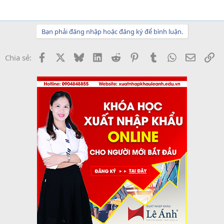
Bạn phải đăng nhập hoặc đăng ký để bình luận.
Facebook
X
Bluesky
LinkedIn
Reddit
Pinterest
Tumblr
WhatsApp
Email
Li
Chia sẻ: